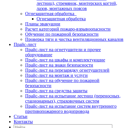
лестниц), стремянок, монтерских когтей,
лазов, монтажных поясов
Огнезащитная обработка
Огнезащитная обработка
Планы эвакуации
Расчет категорий пожаро-взрывоопасности
Обучение по пожарной безопасности
Проверка тяги и чистка вентиляционных каналов
Прайс-лист
Прайс-лист на огнетушители и прочее
оборудование
Прайс-лист на шкафы и комплектующие
Прайс-лист на знаки безопасности
Прайс-лист на перезарядку огнетушителей
Прайс-лист на монтаж и услуги
Прайс-лист на обучение по пожарной
безопасности
Прайс-лист на средства защиты
Прайс-лист на испытание лестниц (переносных,
стационарных), страховочных систем
Прайс-лист на испытание систем внутреннего
противопожарного водопровода
Статьи
Контакты