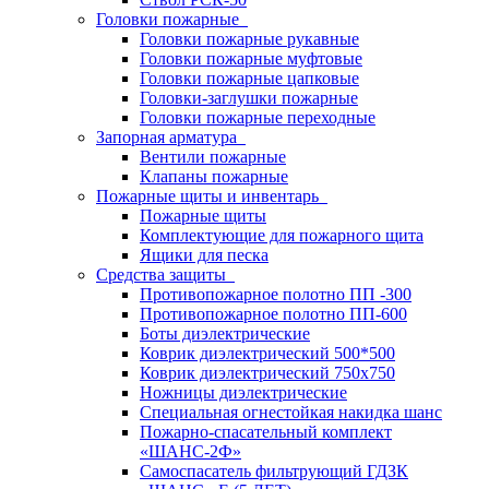
Головки пожарные
Головки пожарные рукавные
Головки пожарные муфтовые
Головки пожарные цапковые
Головки-заглушки пожарные
Головки пожарные переходные
Запорная арматура
Вентили пожарные
Клапаны пожарные
Пожарные щиты и инвентарь
Пожарные щиты
Комплектующие для пожарного щита
Ящики для песка
Средства защиты
Противопожарное полотно ПП -300
Противопожарное полотно ПП-600
Боты диэлектрические
Коврик диэлектрический 500*500
Коврик диэлектрический 750х750
Ножницы диэлектрические
Специальная огнестойкая накидка шанс
Пожарно-спасательный комплект
«ШАНС-2Ф»
Самоспасатель фильтрующий ГДЗК