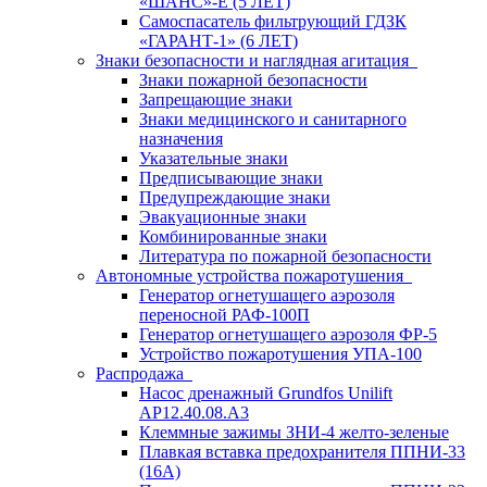
«ШАНС»-Е (5 ЛЕТ)
Самоспасатель фильтрующий ГДЗК
«ГАРАНТ-1» (6 ЛЕТ)
Знаки безопасности и наглядная агитация
Знаки пожарной безопасности
Запрещающие знаки
Знаки медицинского и санитарного
назначения
Указательные знаки
Предписывающие знаки
Предупреждающие знаки
Эвакуационные знаки
Комбинированные знаки
Литература по пожарной безопасности
Автономные устройства пожаротушения
Генератор огнетушащего аэрозоля
переносной РАФ-100П
Генератор огнетушащего аэрозоля ФР-5
Устройство пожаротушения УПА-100
Распродажа
Насос дренажный Grundfos Unilift
АP12.40.08.A3
Клеммные зажимы ЗНИ-4 желто-зеленые
Плавкая вставка предохранителя ППНИ-33
(16А)