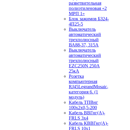
разветвительная
полиэтиленовая «2
МРП 1»
Блок зажимов БЗ24-
4П25-5
Выключатель
автоматический
трехполюсный
ВА88-37, 315А
Выключатель
автоматический
трехполюсный
EZC250N 250А
25кА
Розетка
компьютерная
RJ45LegrandMosaic,
категория 6. (1
модуль)
Кабель ТПВнг
100х2х0,5-200
Кабель ВВГнг(А)-
FRLS 3х4
Кабель КВВГнг(А)-
FRLS 10х1