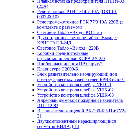
Плавкая вставка предохранителя ППНИ-33
(25А)
Реле тепловое РТИ-1314 7-10А (DRT10-
0007-0010)
Реле промежуточное РЭК 77/3 10А 220В (в
комплекте с разъемом)
Световое Табло «Вход» КОП-25
Двухстороннее световое табло «Выход»
КРИСТАЛЛ-24Д
Световое Табло «Выход» 220В
Коробки соединительные
взрывозащищенные КСРВ-2У-2/0
Прибор расширения ПР Спрут-2
Клавиатура С2000-К
Блок разветвительно-изолирующий под
розетку адресных извещателей БРИЗ исп.01
Устройство контроля шлейфа УКШ-1
Устройство контроля шлейфа УШК-02
Устройство контроля шлейфа УШК-03
Адресный дымовой пожарный извещатель
ИП 212-83
Выключатель концевой ВК-200-БР-11-67У2-
21
Двухкомпонентный нерасширяющийся
герметик ВИЛАД-13