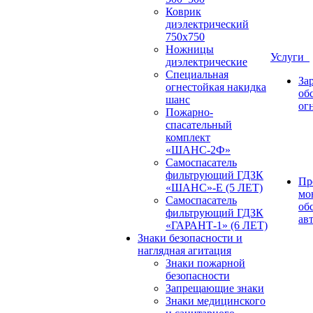
Коврик
диэлектрический
750х750
Ножницы
Услуги
диэлектрические
Специальная
За
огнестойкая накидка
об
шанс
ог
Пожарно-
спасательный
комплект
«ШАНС-2Ф»
Самоспасатель
фильтрующий ГДЗК
Пр
«ШАНС»-Е (5 ЛЕТ)
мо
Самоспасатель
об
фильтрующий ГДЗК
ав
«ГАРАНТ-1» (6 ЛЕТ)
Знаки безопасности и
наглядная агитация
Знаки пожарной
безопасности
Запрещающие знаки
Знаки медицинского