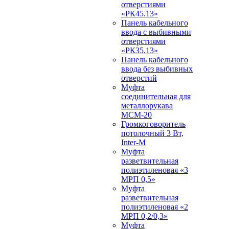
отверстиями
«РК45.13»
Панель кабельного
ввода с выбивными
отверстиями
«РК35.13»
Панель кабельного
ввода без выбивных
отверстий
Муфта
соединительная для
металлорукава
МСМ-20
Громкоговоритель
потолочный 3 Вт,
Inter-M
Муфта
разветвительная
полиэтиленовая «3
МРП 0,5»
Муфта
разветвительная
полиэтиленовая «2
МРП 0,2/0,3»
Муфта