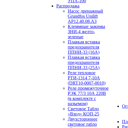
УПА-100
Распродажа
Насос дренажный
Grundfos Unilift
АP12.40.08.A3
Клеммные зажимы
ЗНИ-4 желто-
зеленые
Плавкая вставка
предохранителя
ППНИ-33 (16А)
Плавкая вставка
предохранителя
ППНИ-33 (25А)
Реле тепловое
РТИ-1314 7-10А
(DRT10-0007-0010)
Реле промежуточное
РЭК 77/3 10А 220В
(в комплекте с
разъемом)
Ог
Световое Табло
«Вход» КОП-25
Двухстороннее
Пл
световое табло
Ра