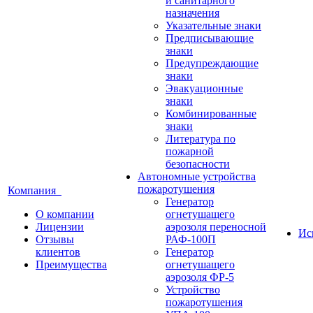
и санитарного
назначения
Указательные знаки
Предписывающие
знаки
Предупреждающие
знаки
Эвакуационные
знаки
Комбинированные
знаки
Литература по
пожарной
безопасности
Автономные устройства
пожаротушения
Компания
Генератор
О компании
огнетушащего
Лицензии
аэрозоля переносной
Ис
Отзывы
РАФ-100П
клиентов
Генератор
Преимущества
огнетушащего
аэрозоля ФР-5
Устройство
пожаротушения