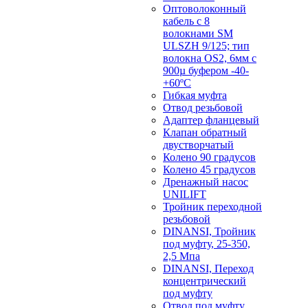
Оптоволоконный
кабель с 8
волокнами SM
ULSZH 9/125; тип
волокна OS2, 6мм с
900µ буфером -40-
+60ºC
Гибкая муфта
Отвод резьбовой
Адаптер фланцевый
Клапан обратный
двустворчатый
Колено 90 градусов
Колено 45 градусов
Дренажный насос
UNILIFT
Тройник переходной
резьбовой
DINANSI, Тройник
под муфту, 25-350,
2,5 Мпа
DINANSI, Переход
концентрический
под муфту
Отвод под муфту