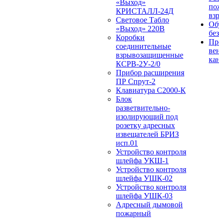
«Выход»
по
КРИСТАЛЛ-24Д
вз
Световое Табло
Об
«Выход» 220В
бе
Коробки
Пр
соединительные
ве
взрывозащищенные
ка
КСРВ-2У-2/0
Прибор расширения
ПР Спрут-2
Клавиатура С2000-К
Блок
разветвительно-
изолирующий под
розетку адресных
извещателей БРИЗ
исп.01
Устройство контроля
шлейфа УКШ-1
Устройство контроля
шлейфа УШК-02
Устройство контроля
шлейфа УШК-03
Адресный дымовой
пожарный