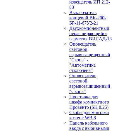
извещатель ИП 212-
83
Выключатель
концевой ВК-200-
БР-11-67У2-21
Двухкомпонентный
нерасширяющийся
герметик ВИЛАД-13
Оповещатель
световой
взрывозащищенный
"Скопа" -
"Автоматика
отключена"
Оповещатель
световой
взрывозащищенный
"Скопа"
Проставка для
шкафа компактного
Провенто (SK 8.25)
Скобы для монтажа
к стене WB 8
Панель кабельного
ввода с выбивными