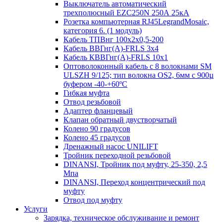
Выключатель автоматический
трехполюсный EZC250N 250А 25кА
Розетка компьютерная RJ45LegrandMosaic,
категория 6. (1 модуль)
Кабель ТПВнг 100х2х0,5-200
Кабель ВВГнг(А)-FRLS 3х4
Кабель КВВГнг(А)-FRLS 10х1
Оптоволоконный кабель с 8 волокнами SM
ULSZH 9/125; тип волокна OS2, 6мм с 900µ
буфером -40-+60ºC
Гибкая муфта
Отвод резьбовой
Адаптер фланцевый
Клапан обратный двустворчатый
Колено 90 градусов
Колено 45 градусов
Дренажный насос UNILIFT
Тройник переходной резьбовой
DINANSI, Тройник под муфту, 25-350, 2,5
Мпа
DINANSI, Переход концентрический под
муфту
Отвод под муфту
Услуги
Зарядка, техническое обслуживание и ремонт