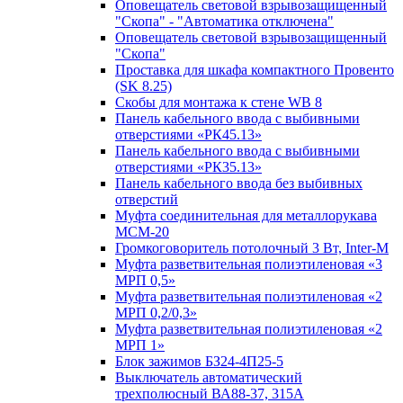
Оповещатель световой взрывозащищенный
"Скопа" - "Автоматика отключена"
Оповещатель световой взрывозащищенный
"Скопа"
Проставка для шкафа компактного Провенто
(SK 8.25)
Скобы для монтажа к стене WB 8
Панель кабельного ввода с выбивными
отверстиями «РК45.13»
Панель кабельного ввода с выбивными
отверстиями «РК35.13»
Панель кабельного ввода без выбивных
отверстий
Муфта соединительная для металлорукава
МСМ-20
Громкоговоритель потолочный 3 Вт, Inter-M
Муфта разветвительная полиэтиленовая «3
МРП 0,5»
Муфта разветвительная полиэтиленовая «2
МРП 0,2/0,3»
Муфта разветвительная полиэтиленовая «2
МРП 1»
Блок зажимов БЗ24-4П25-5
Выключатель автоматический
трехполюсный ВА88-37, 315А