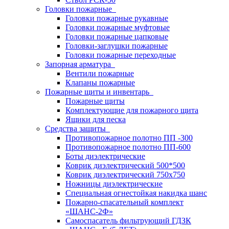
Головки пожарные
Головки пожарные рукавные
Головки пожарные муфтовые
Головки пожарные цапковые
Головки-заглушки пожарные
Головки пожарные переходные
Запорная арматура
Вентили пожарные
Клапаны пожарные
Пожарные щиты и инвентарь
Пожарные щиты
Комплектующие для пожарного щита
Ящики для песка
Средства защиты
Противопожарное полотно ПП -300
Противопожарное полотно ПП-600
Боты диэлектрические
Коврик диэлектрический 500*500
Коврик диэлектрический 750х750
Ножницы диэлектрические
Специальная огнестойкая накидка шанс
Пожарно-спасательный комплект
«ШАНС-2Ф»
Самоспасатель фильтрующий ГДЗК