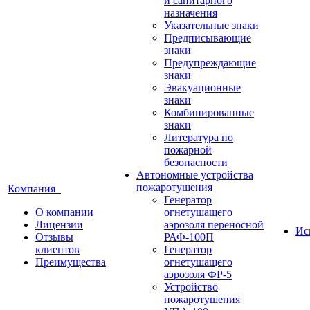
и санитарного
назначения
Указательные знаки
Предписывающие
знаки
Предупреждающие
знаки
Эвакуационные
знаки
Комбинированные
знаки
Литература по
пожарной
безопасности
Автономные устройства
пожаротушения
Компания
Генератор
О компании
огнетушащего
Лицензии
аэрозоля переносной
Ис
Отзывы
РАФ-100П
клиентов
Генератор
Преимущества
огнетушащего
аэрозоля ФР-5
Устройство
пожаротушения