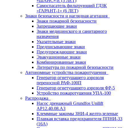
«ШАНС»-Е (5 ЛЕТ)
Самоспасатель фильтрующий ГДЗК
«ГАРАНТ-1» (6 ЛЕТ)
Знаки безопасности и наглядная агитация
Знаки пожарной безопасности
Запрещающие знаки
Знаки медицинского и санитарного
назначения
Указательные знаки
Предписывающие знаки
Предупреждающие знаки
Эвакуационные знаки
Комбинированные знаки
Литература по пожарной безопасности
Автономные устройства пожаротушения
Генератор огнетушащего аэрозоля
переносной РАФ-100П
Генератор огнетушащего аэрозоля ФР-5
Устройство пожаротушения УПА-100
Распродажа
Насос дренажный Grundfos Unilift
АP12.40.08.A3
Клеммные зажимы ЗНИ-4 желто-зеленые
Плавкая вставка предохранителя ППНИ-33
(16А)