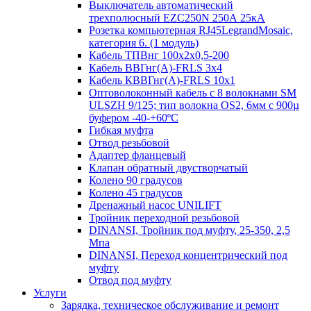
Выключатель автоматический
трехполюсный EZC250N 250А 25кА
Розетка компьютерная RJ45LegrandMosaic,
категория 6. (1 модуль)
Кабель ТПВнг 100х2х0,5-200
Кабель ВВГнг(А)-FRLS 3х4
Кабель КВВГнг(А)-FRLS 10х1
Оптоволоконный кабель с 8 волокнами SM
ULSZH 9/125; тип волокна OS2, 6мм с 900µ
буфером -40-+60ºC
Гибкая муфта
Отвод резьбовой
Адаптер фланцевый
Клапан обратный двустворчатый
Колено 90 градусов
Колено 45 градусов
Дренажный насос UNILIFT
Тройник переходной резьбовой
DINANSI, Тройник под муфту, 25-350, 2,5
Мпа
DINANSI, Переход концентрический под
муфту
Отвод под муфту
Услуги
Зарядка, техническое обслуживание и ремонт