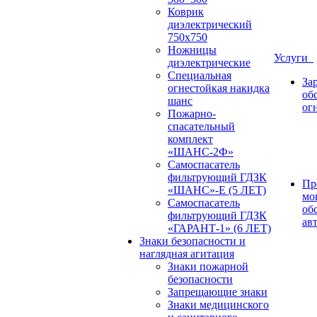
Коврик
диэлектрический
750х750
Ножницы
Услуги
диэлектрические
Специальная
За
огнестойкая накидка
об
шанс
ог
Пожарно-
спасательный
комплект
«ШАНС-2Ф»
Самоспасатель
фильтрующий ГДЗК
Пр
«ШАНС»-Е (5 ЛЕТ)
мо
Самоспасатель
об
фильтрующий ГДЗК
ав
«ГАРАНТ-1» (6 ЛЕТ)
Знаки безопасности и
наглядная агитация
Знаки пожарной
безопасности
Запрещающие знаки
Знаки медицинского