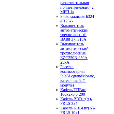
разветвительная
полиэтиленовая «2
МРП 1»
Блок зажимов БЗ24-
4П25-5
Выключатель
автоматический
трехполюсный
ВА88-37, 315А
Выключатель
автоматический
трехполюсный
EZC250N 250А
25кА
Розетка
компьютерная
RJ45LegrandMosaic,
категория 6. (1
модуль)
Кабель ТПВнг
100х2х0,5-200
Кабель ВВГнг(А)-
FRLS 3х4
Кабель КВВГнг(А)-
FRLS 10х1