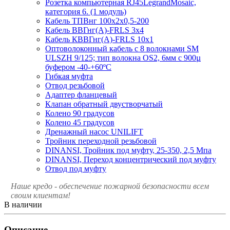
Розетка компьютерная RJ45LegrandMosaic,
категория 6. (1 модуль)
Кабель ТПВнг 100х2х0,5-200
Кабель ВВГнг(А)-FRLS 3х4
Кабель КВВГнг(А)-FRLS 10х1
Оптоволоконный кабель с 8 волокнами SM
ULSZH 9/125; тип волокна OS2, 6мм с 900µ
буфером -40-+60ºC
Гибкая муфта
Отвод резьбовой
Адаптер фланцевый
Клапан обратный двустворчатый
Колено 90 градусов
Колено 45 градусов
Дренажный насос UNILIFT
Тройник переходной резьбовой
DINANSI, Тройник под муфту, 25-350, 2,5 Мпа
DINANSI, Переход концентрический под муфту
Отвод под муфту
Наше кредо - обеспечение пожарной
безопасности всем
своим клиентам!
В наличии
Описание