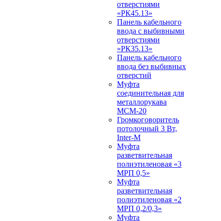
отверстиями
«РК45.13»
Панель кабельного
ввода с выбивными
отверстиями
«РК35.13»
Панель кабельного
ввода без выбивных
отверстий
Муфта
соединительная для
металлорукава
МСМ-20
Громкоговоритель
потолочный 3 Вт,
Inter-M
Муфта
разветвительная
полиэтиленовая «3
МРП 0,5»
Муфта
разветвительная
полиэтиленовая «2
МРП 0,2/0,3»
Муфта