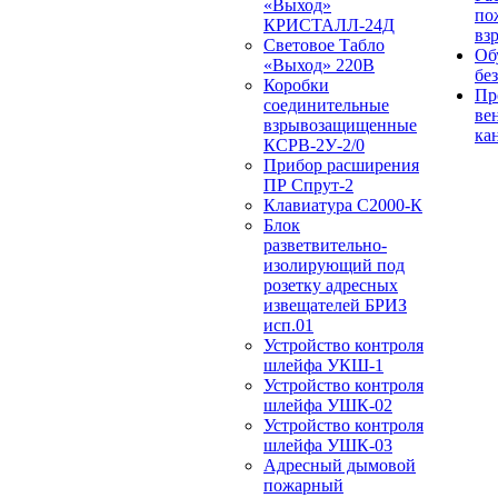
«Выход»
по
КРИСТАЛЛ-24Д
вз
Световое Табло
Об
«Выход» 220В
бе
Коробки
Пр
соединительные
ве
взрывозащищенные
ка
КСРВ-2У-2/0
Прибор расширения
ПР Спрут-2
Клавиатура С2000-К
Блок
разветвительно-
изолирующий под
розетку адресных
извещателей БРИЗ
исп.01
Устройство контроля
шлейфа УКШ-1
Устройство контроля
шлейфа УШК-02
Устройство контроля
шлейфа УШК-03
Адресный дымовой
пожарный