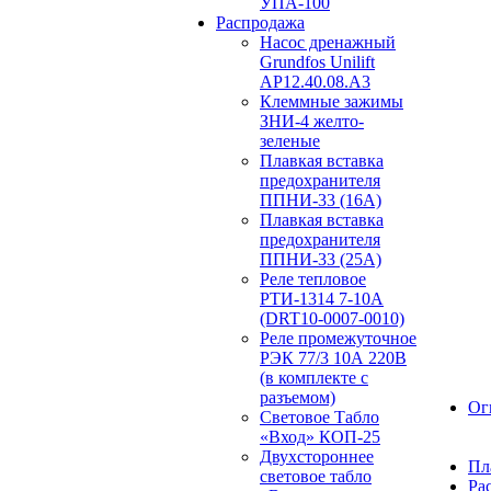
УПА-100
Распродажа
Насос дренажный
Grundfos Unilift
АP12.40.08.A3
Клеммные зажимы
ЗНИ-4 желто-
зеленые
Плавкая вставка
предохранителя
ППНИ-33 (16А)
Плавкая вставка
предохранителя
ППНИ-33 (25А)
Реле тепловое
РТИ-1314 7-10А
(DRT10-0007-0010)
Реле промежуточное
РЭК 77/3 10А 220В
(в комплекте с
разъемом)
Ог
Световое Табло
«Вход» КОП-25
Двухстороннее
Пл
световое табло
Ра