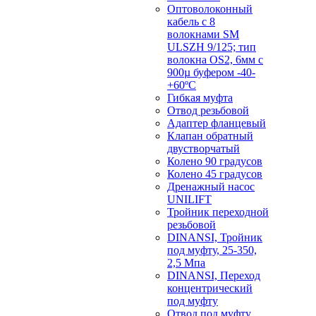
Оптоволоконный
кабель с 8
волокнами SM
ULSZH 9/125; тип
волокна OS2, 6мм с
900µ буфером -40-
+60ºC
Гибкая муфта
Отвод резьбовой
Адаптер фланцевый
Клапан обратный
двустворчатый
Колено 90 градусов
Колено 45 градусов
Дренажный насос
UNILIFT
Тройник переходной
резьбовой
DINANSI, Тройник
под муфту, 25-350,
2,5 Мпа
DINANSI, Переход
концентрический
под муфту
Отвод под муфту