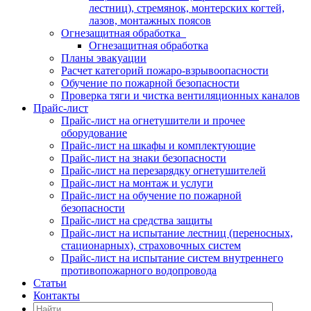
лестниц), стремянок, монтерских когтей,
лазов, монтажных поясов
Огнезащитная обработка
Огнезащитная обработка
Планы эвакуации
Расчет категорий пожаро-взрывоопасности
Обучение по пожарной безопасности
Проверка тяги и чистка вентиляционных каналов
Прайс-лист
Прайс-лист на огнетушители и прочее
оборудование
Прайс-лист на шкафы и комплектующие
Прайс-лист на знаки безопасности
Прайс-лист на перезарядку огнетушителей
Прайс-лист на монтаж и услуги
Прайс-лист на обучение по пожарной
безопасности
Прайс-лист на средства защиты
Прайс-лист на испытание лестниц (переносных,
стационарных), страховочных систем
Прайс-лист на испытание систем внутреннего
противопожарного водопровода
Статьи
Контакты