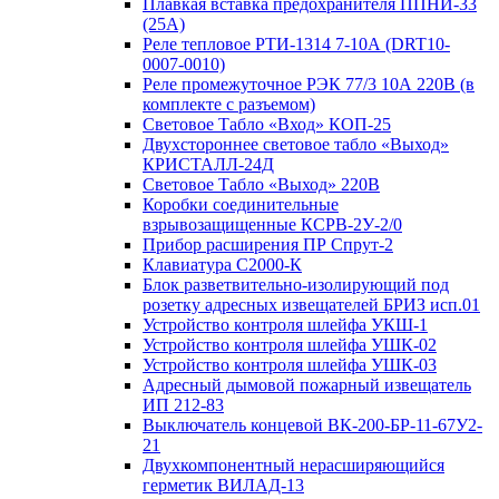
Плавкая вставка предохранителя ППНИ-33
(25А)
Реле тепловое РТИ-1314 7-10А (DRT10-
0007-0010)
Реле промежуточное РЭК 77/3 10А 220В (в
комплекте с разъемом)
Световое Табло «Вход» КОП-25
Двухстороннее световое табло «Выход»
КРИСТАЛЛ-24Д
Световое Табло «Выход» 220В
Коробки соединительные
взрывозащищенные КСРВ-2У-2/0
Прибор расширения ПР Спрут-2
Клавиатура С2000-К
Блок разветвительно-изолирующий под
розетку адресных извещателей БРИЗ исп.01
Устройство контроля шлейфа УКШ-1
Устройство контроля шлейфа УШК-02
Устройство контроля шлейфа УШК-03
Адресный дымовой пожарный извещатель
ИП 212-83
Выключатель концевой ВК-200-БР-11-67У2-
21
Двухкомпонентный нерасширяющийся
герметик ВИЛАД-13