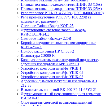
Клеммные зажимы ЗНИ-4 желто-зеленые
Плавкая вставка предохранителя ППНИ-33 (16А)
Плавкая вставка предохранителя ППНИ-33 (25А)
Реле тепловое РТИ-1314 7-10А (DRT10-0007-0010)
Реле промежуточное РЭК 77/3 10А 220В (в
комплекте с разъемом)
Световое Табло «Вход» КОП-25
Двухстороннее световое табло «Выход»
КРИСТАЛЛ-24Д
Световое Табло «Выход» 220В
Коробки соединительные взрывозащищенные
КСРВ-2У-2/0
Прибор расширения ПР Спрут-2
Клавиатура С2000-К
Блок разветвительно-изолирующий под розетку
адресных извещателей БРИЗ исп.01
Устройство контроля шлейфа УКШ-1
Устройство контроля шлейфа УШК-02
Устройство контроля шлейфа УШК-03
Адресный дымовой пожарный извещатель ИП
212-83
Выключатель концевой ВК-200-БР-11-67У2-21
Двухкомпонентный нерасширяющийся герметик
ВИЛАД-13
Оповещатель световой взрывозащищенный