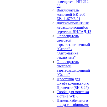
извещатель ИП 212-
83
Выключатель
концевой ВК-200-
БР-11-67У2-21
Двухкомпонентный
нерасширяющийся
герметик ВИЛАД-13
Оповещатель
световой
взрывозащищенный
"Скопа" -
"Автоматика
отключена"
Оповещатель
световой
взрывозащищенный
"Скопа"
Проставка для
шкафа компактного
Провенто (SK 8.25)
Скобы для монтажа
к стене WB 8
Панель кабельного
ввода с выбивными