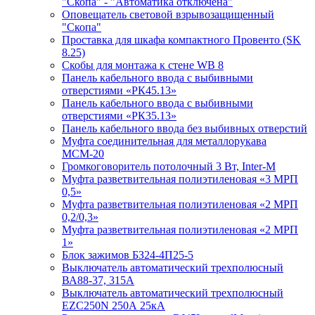
"Скопа" - "Автоматика отключена"
Оповещатель световой взрывозащищенный
"Скопа"
Проставка для шкафа компактного Провенто (SK
8.25)
Скобы для монтажа к стене WB 8
Панель кабельного ввода с выбивными
отверстиями «РК45.13»
Панель кабельного ввода с выбивными
отверстиями «РК35.13»
Панель кабельного ввода без выбивных отверстий
Муфта соединительная для металлорукава
МСМ-20
Громкоговоритель потолочный 3 Вт, Inter-M
Муфта разветвительная полиэтиленовая «3 МРП
0,5»
Муфта разветвительная полиэтиленовая «2 МРП
0,2/0,3»
Муфта разветвительная полиэтиленовая «2 МРП
1»
Блок зажимов БЗ24-4П25-5
Выключатель автоматический трехполюсный
ВА88-37, 315А
Выключатель автоматический трехполюсный
EZC250N 250А 25кА