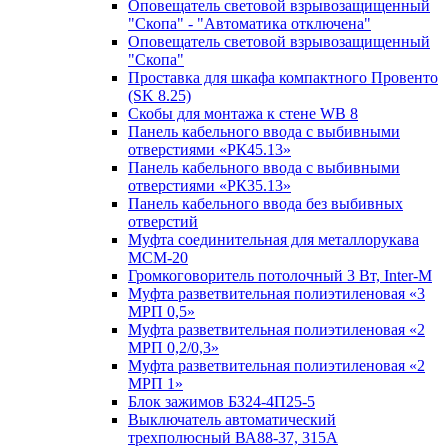
Оповещатель световой взрывозащищенный
"Скопа" - "Автоматика отключена"
Оповещатель световой взрывозащищенный
"Скопа"
Проставка для шкафа компактного Провенто
(SK 8.25)
Скобы для монтажа к стене WB 8
Панель кабельного ввода с выбивными
отверстиями «РК45.13»
Панель кабельного ввода с выбивными
отверстиями «РК35.13»
Панель кабельного ввода без выбивных
отверстий
Муфта соединительная для металлорукава
МСМ-20
Громкоговоритель потолочный 3 Вт, Inter-M
Муфта разветвительная полиэтиленовая «3
МРП 0,5»
Муфта разветвительная полиэтиленовая «2
МРП 0,2/0,3»
Муфта разветвительная полиэтиленовая «2
МРП 1»
Блок зажимов БЗ24-4П25-5
Выключатель автоматический
трехполюсный ВА88-37, 315А