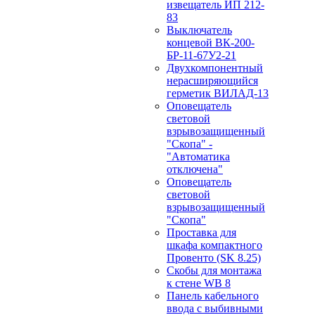
извещатель ИП 212-
83
Выключатель
концевой ВК-200-
БР-11-67У2-21
Двухкомпонентный
нерасширяющийся
герметик ВИЛАД-13
Оповещатель
световой
взрывозащищенный
"Скопа" -
"Автоматика
отключена"
Оповещатель
световой
взрывозащищенный
"Скопа"
Проставка для
шкафа компактного
Провенто (SK 8.25)
Скобы для монтажа
к стене WB 8
Панель кабельного
ввода с выбивными