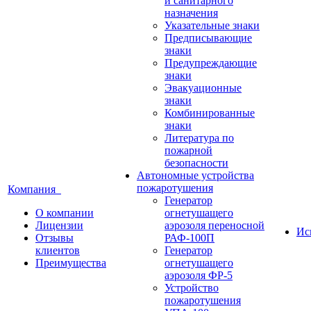
и санитарного
назначения
Указательные знаки
Предписывающие
знаки
Предупреждающие
знаки
Эвакуационные
знаки
Комбинированные
знаки
Литература по
пожарной
безопасности
Автономные устройства
пожаротушения
Компания
Генератор
О компании
огнетушащего
Лицензии
аэрозоля переносной
Ис
Отзывы
РАФ-100П
клиентов
Генератор
Преимущества
огнетушащего
аэрозоля ФР-5
Устройство
пожаротушения