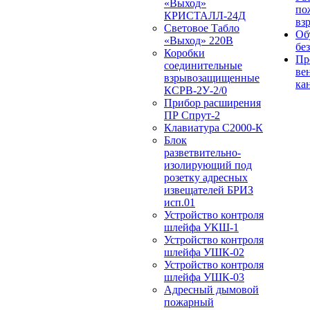
«Выход»
по
КРИСТАЛЛ-24Д
вз
Световое Табло
Об
«Выход» 220В
бе
Коробки
Пр
соединительные
ве
взрывозащищенные
ка
КСРВ-2У-2/0
Прибор расширения
ПР Спрут-2
Клавиатура С2000-К
Блок
разветвительно-
изолирующий под
розетку адресных
извещателей БРИЗ
исп.01
Устройство контроля
шлейфа УКШ-1
Устройство контроля
шлейфа УШК-02
Устройство контроля
шлейфа УШК-03
Адресный дымовой
пожарный