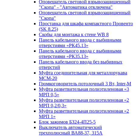
Оповещатель световой взрывозащищенный
"Скопа" - "Автоматика отключена"
Оповещатель световой взрывозащищенный
"Скопа"
Проставка для шкафа компактного Провенто
(SK 8.25)
Скобы для монтажа к стене WB 8
Панель кабельного ввода с выбивными
отверстиями «РК45.13»
Панель кабельного ввода с выбивными
отверстиями «РК35.13»
Панель кабельного ввода без выбивных
отверстий
Муфта соединительная для металлорукава
МСМ-20
Громкоговоритель потолочный 3 Вт, Inter-M
Муфта разветвительная полиэтиленовая «3
МРП 0,5»
Муфта разветвительная полиэтиленовая «2
МРП 0,2/0,3»
Муфта разветвительная полиэтиленовая «2
МРП 1»
Блок зажимов БЗ24-4П25-5
Выключатель автоматический
трехполюсный ВА88-37, 315А