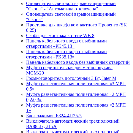
Оповещатель световой взрывозащищенный
"Скопа" - "Автоматика отключена"
Оповещатель световой взрывозащищенный
"Скопа"
Проставка для шкафа компактного Провенто (SK
8.25)
Скобы для монтажа к стене WB 8
Панель кабельного ввода с выбивными
отверстиями «РК45.13»
Панель кабельного ввода с выбивными
отверстиями «РК35.13»
Панель кабельного ввода без выбивных отверстий
Муфта соединительная для металлорукава
МСМ-20
Громкоговоритель потолочный 3 Вт, Inter-M
Муфта разветвительная полиэтиленовая «3 МРП
0,5»
Муфта разветвительная полиэтиленовая «2 МРП
0,2/0,3»
Муфта разветвительная полиэтиленовая «2 МРП
1»
Блок зажимов БЗ24-4П25-5
Выключатель автоматический трехполюсный
ВА88-37, 315А
Выключатель автоматический трехполюсный