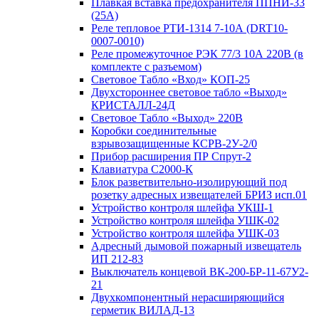
Плавкая вставка предохранителя ППНИ-33
(25А)
Реле тепловое РТИ-1314 7-10А (DRT10-
0007-0010)
Реле промежуточное РЭК 77/3 10А 220В (в
комплекте с разъемом)
Световое Табло «Вход» КОП-25
Двухстороннее световое табло «Выход»
КРИСТАЛЛ-24Д
Световое Табло «Выход» 220В
Коробки соединительные
взрывозащищенные КСРВ-2У-2/0
Прибор расширения ПР Спрут-2
Клавиатура С2000-К
Блок разветвительно-изолирующий под
розетку адресных извещателей БРИЗ исп.01
Устройство контроля шлейфа УКШ-1
Устройство контроля шлейфа УШК-02
Устройство контроля шлейфа УШК-03
Адресный дымовой пожарный извещатель
ИП 212-83
Выключатель концевой ВК-200-БР-11-67У2-
21
Двухкомпонентный нерасширяющийся
герметик ВИЛАД-13