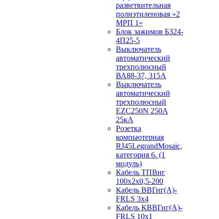
разветвительная
полиэтиленовая «2
МРП 1»
Блок зажимов БЗ24-
4П25-5
Выключатель
автоматический
трехполюсный
ВА88-37, 315А
Выключатель
автоматический
трехполюсный
EZC250N 250А
25кА
Розетка
компьютерная
RJ45LegrandMosaic,
категория 6. (1
модуль)
Кабель ТПВнг
100х2х0,5-200
Кабель ВВГнг(А)-
FRLS 3х4
Кабель КВВГнг(А)-
FRLS 10х1