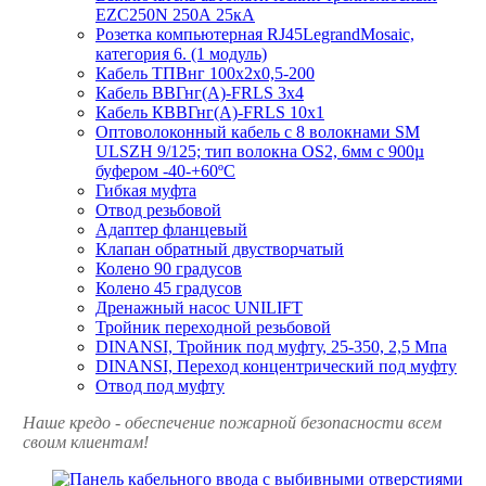
EZC250N 250А 25кА
Розетка компьютерная RJ45LegrandMosaic,
категория 6. (1 модуль)
Кабель ТПВнг 100х2х0,5-200
Кабель ВВГнг(А)-FRLS 3х4
Кабель КВВГнг(А)-FRLS 10х1
Оптоволоконный кабель с 8 волокнами SM
ULSZH 9/125; тип волокна OS2, 6мм с 900µ
буфером -40-+60ºC
Гибкая муфта
Отвод резьбовой
Адаптер фланцевый
Клапан обратный двустворчатый
Колено 90 градусов
Колено 45 градусов
Дренажный насос UNILIFT
Тройник переходной резьбовой
DINANSI, Тройник под муфту, 25-350, 2,5 Мпа
DINANSI, Переход концентрический под муфту
Отвод под муфту
Наше кредо - обеспечение пожарной
безопасности всем
своим клиентам!