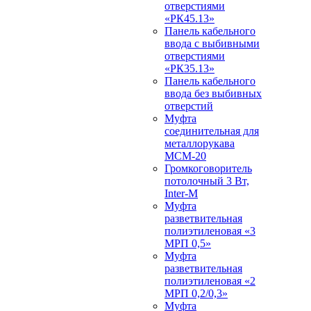
отверстиями
«РК45.13»
Панель кабельного
ввода с выбивными
отверстиями
«РК35.13»
Панель кабельного
ввода без выбивных
отверстий
Муфта
соединительная для
металлорукава
МСМ-20
Громкоговоритель
потолочный 3 Вт,
Inter-M
Муфта
разветвительная
полиэтиленовая «3
МРП 0,5»
Муфта
разветвительная
полиэтиленовая «2
МРП 0,2/0,3»
Муфта