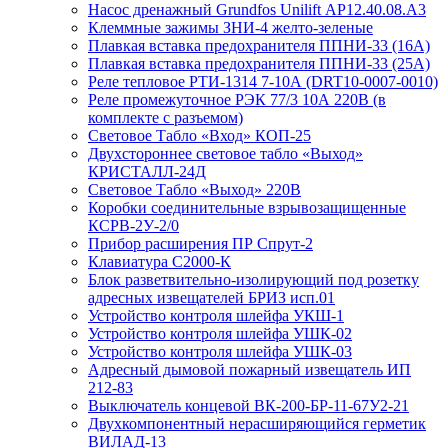
Насос дренажный Grundfos Unilift АP12.40.08.A3
Клеммные зажимы ЗНИ-4 желто-зеленые
Плавкая вставка предохранителя ППНИ-33 (16А)
Плавкая вставка предохранителя ППНИ-33 (25А)
Реле тепловое РТИ-1314 7-10А (DRT10-0007-0010)
Реле промежуточное РЭК 77/3 10А 220В (в
комплекте с разъемом)
Световое Табло «Вход» КОП-25
Двухстороннее световое табло «Выход»
КРИСТАЛЛ-24Д
Световое Табло «Выход» 220В
Коробки соединительные взрывозащищенные
КСРВ-2У-2/0
Прибор расширения ПР Спрут-2
Клавиатура С2000-К
Блок разветвительно-изолирующий под розетку
адресных извещателей БРИЗ исп.01
Устройство контроля шлейфа УКШ-1
Устройство контроля шлейфа УШК-02
Устройство контроля шлейфа УШК-03
Адресный дымовой пожарный извещатель ИП
212-83
Выключатель концевой ВК-200-БР-11-67У2-21
Двухкомпонентный нерасширяющийся герметик
ВИЛАД-13