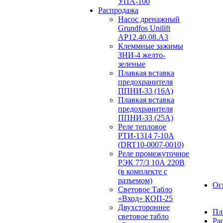
УПА-100
Распродажа
Насос дренажный
Grundfos Unilift
АP12.40.08.A3
Клеммные зажимы
ЗНИ-4 желто-
зеленые
Плавкая вставка
предохранителя
ППНИ-33 (16А)
Плавкая вставка
предохранителя
ППНИ-33 (25А)
Реле тепловое
РТИ-1314 7-10А
(DRT10-0007-0010)
Реле промежуточное
РЭК 77/3 10А 220В
(в комплекте с
разъемом)
Ог
Световое Табло
«Вход» КОП-25
Двухстороннее
Пл
световое табло
Ра