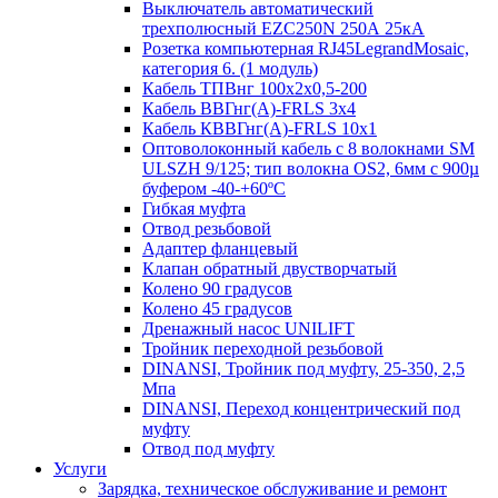
Выключатель автоматический
трехполюсный EZC250N 250А 25кА
Розетка компьютерная RJ45LegrandMosaic,
категория 6. (1 модуль)
Кабель ТПВнг 100х2х0,5-200
Кабель ВВГнг(А)-FRLS 3х4
Кабель КВВГнг(А)-FRLS 10х1
Оптоволоконный кабель с 8 волокнами SM
ULSZH 9/125; тип волокна OS2, 6мм с 900µ
буфером -40-+60ºC
Гибкая муфта
Отвод резьбовой
Адаптер фланцевый
Клапан обратный двустворчатый
Колено 90 градусов
Колено 45 градусов
Дренажный насос UNILIFT
Тройник переходной резьбовой
DINANSI, Тройник под муфту, 25-350, 2,5
Мпа
DINANSI, Переход концентрический под
муфту
Отвод под муфту
Услуги
Зарядка, техническое обслуживание и ремонт