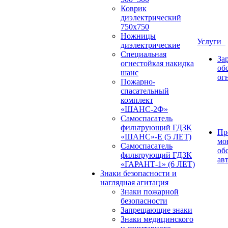
Коврик
диэлектрический
750х750
Ножницы
Услуги
диэлектрические
Специальная
За
огнестойкая накидка
об
шанс
ог
Пожарно-
спасательный
комплект
«ШАНС-2Ф»
Самоспасатель
фильтрующий ГДЗК
Пр
«ШАНС»-Е (5 ЛЕТ)
мо
Самоспасатель
об
фильтрующий ГДЗК
ав
«ГАРАНТ-1» (6 ЛЕТ)
Знаки безопасности и
наглядная агитация
Знаки пожарной
безопасности
Запрещающие знаки
Знаки медицинского