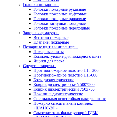
Головки пожарные
Головки пожарные рукавные
Головки пожарные муфтовые
Головки пожарные цапковые
Головки-заглушки пожарные
Головки пожарные переходные
Запорная арматура
Вентили пожарные
Клапаны пожарные
Пожарные щиты и инвентарь
Пожарные щиты
Комплектующие для пожарного щита
Ящики для песка
Средства защиты
Противопожарное полотно ПП -300
Противопожарное полотно ПП-600
Боты диэлектрические
Коврик диэлектрический 500*500
Коврик диэлектрический 750х750
Ножницы диэлектрические
Специальная огнестойкая накидка шанс
Пожарно-спасательный комплект
«ШАНС-2Ф»
Самоспасатель фильтрующий ГДЗК