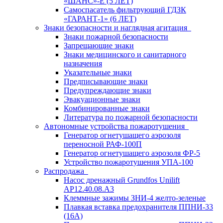
«ШАНС»-Е (5 ЛЕТ)
Самоспасатель фильтрующий ГДЗК
«ГАРАНТ-1» (6 ЛЕТ)
Знаки безопасности и наглядная агитация
Знаки пожарной безопасности
Запрещающие знаки
Знаки медицинского и санитарного
назначения
Указательные знаки
Предписывающие знаки
Предупреждающие знаки
Эвакуационные знаки
Комбинированные знаки
Литература по пожарной безопасности
Автономные устройства пожаротушения
Генератор огнетушащего аэрозоля
переносной РАФ-100П
Генератор огнетушащего аэрозоля ФР-5
Устройство пожаротушения УПА-100
Распродажа
Насос дренажный Grundfos Unilift
АP12.40.08.A3
Клеммные зажимы ЗНИ-4 желто-зеленые
Плавкая вставка предохранителя ППНИ-33
(16А)