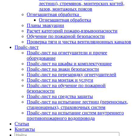
лестниц), стремянок, монтерских когтей,
лазов, монтажных поясов
Огнезащитная обработка
Огнезащитная обработка
Планы эвакуации
Расчет категорий пожаро-взрывоопасности
Обучение по пожарной безопасности
Проверка тяги и чистка вентиляционных каналов
Прайс-лист
Прайс-лист на огнетушители и прочее
оборудование
Прайс-лист на шкафы и комплектующие
Прайс-лист на знаки безопасности
Прайс-лист на перезарядку огнетушителей
Прайс-лист на монтаж и услуги
Прайс-лист на обучение по пожарной
безопасности
Прайс-лист на средства защиты
Прайс-лист на испытание лестниц (переносных,
стационарных), страховочных систем
Прайс-лист на испытание систем внутреннего
противопожарного водопровода
Статьи
Контакты