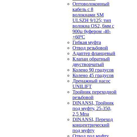
Оптоволоконный
кабель с 8
волокнами SM
ULSZH 9/125; тип
волокна OS2, 6мм с
900µ буфером -40-
+60ºC
Гибкая муфта
Отвод резьбовой
Адаптер фланцевый
Клапан обратный
двустворчатый
Колено 90 градусов
Колено 45 градусов
Дренажный насос
UNILIFT
Тройник переходной
резьбовой
DINANSI, Тройник
под муфту, 25-350,
2,5 Мпа
DINANSI, Переход
концентрический
под муфту
Отвод под муфту