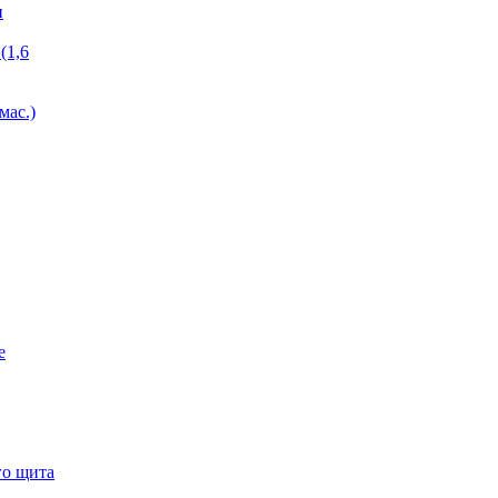
и
(1,6
мас.)
е
го щита