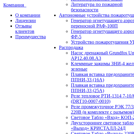
Литература по пожарной
Компания
безопасности
О компании
Автономные устройства пожаротуш
Лицензии
Генератор огнетушащего аэро
Отзывы
переносной РАФ-100П
клиентов
Генератор огнетушащего аэро
Преимущества
ФР-5
Устройство пожаротушения 
Распродажа
Насос дренажный Grundfos Uni
АP12.40.08.A3
Клеммные зажимы ЗНИ-4 жел
зеленые
Плавкая вставка предохранит
ППНИ-33 (16А)
Плавкая вставка предохранит
ППНИ-33 (25А)
Реле тепловое РТИ-1314 7-10
(DRT10-0007-0010)
Реле промежуточное РЭК 77/3
220В (в комплекте с разъемом)
Световое Табло «Вход» КОП-
Двухстороннее световое табло
«Выход» КРИСТАЛЛ-24Д
Световое Табло «Выход» 220