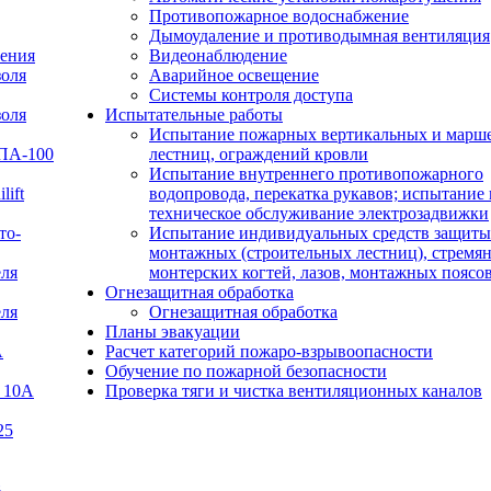
Противопожарное водоснабжение
Дымоудаление и противодымная вентиляция
ения
Видеонаблюдение
золя
Аварийное освещение
Системы контроля доступа
золя
Испытательные работы
Испытание пожарных вертикальных и марш
УПА-100
лестниц, ограждений кровли
Испытание внутреннего противопожарного
lift
водопровода, перекатка рукавов; испытание 
техническое обслуживание электрозадвижки
то-
Испытание индивидуальных средств защиты
монтажных (строительных лестниц), стремян
еля
монтерских когтей, лазов, монтажных поясо
Огнезащитная обработка
еля
Огнезащитная обработка
Планы эвакуации
А
Расчет категорий пожаро-взрывоопасности
Обучение по пожарной безопасности
 10А
Проверка тяги и чистка вентиляционных каналов
25
В