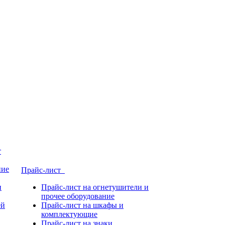
т
ние
Прайс-лист
и
Прайс-лист на огнетушители и
прочее оборудование
ей
Прайс-лист на шкафы и
комплектующие
Прайс-лист на знаки