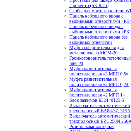
Проставка для шкафа компакт
Провенто (SK 8.25)
Скобы для монтажа к стене W
Панель кабельного ввода с
выбивными отверстиями «РК4
Панель кабельного ввода с
выбивными отверстиями «РК3
Панель кабельного ввода без
выбивных отверстий
Муфта соединительная для
металлорукава МСМ-20
Громкоговоритель потолочный
Inter-M
Муфта разветвительная
полиэтиленовая «3 МРП 0,5»
Муфта разветвительная
полиэтиленовая «2 МРП 0,2/0,
Муфта разветвительная
полиэтиленовая «2 МРП 1»
Блок зажимов БЗ24-4П25-5
Выключатель автоматический
трехполюсный ВА88-37, 315А
Выключатель автоматический
трехполюсный EZC250N 250
Розетка компьютерная