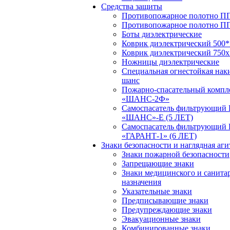
Средства защиты
Противопожарное полотно ПП
Противопожарное полотно П
Боты диэлектрические
Коврик диэлектрический 500*
Коврик диэлектрический 750х
Ножницы диэлектрические
Специальная огнестойкая нак
шанс
Пожарно-спасательный компл
«ШАНС-2Ф»
Самоспасатель фильтрующий
«ШАНС»-Е (5 ЛЕТ)
Самоспасатель фильтрующий
«ГАРАНТ-1» (6 ЛЕТ)
Знаки безопасности и наглядная аг
Знаки пожарной безопасности
Запрещающие знаки
Знаки медицинского и санита
назначения
Указательные знаки
Предписывающие знаки
Предупреждающие знаки
Эвакуационные знаки
Комбинированные знаки