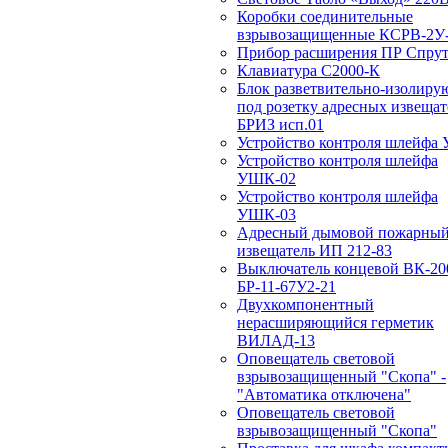
Коробки соединительные
взрывозащищенные КСРВ-2У-
Прибор расширения ПР Спрут
Клавиатура С2000-К
Блок разветвительно-изолир
под розетку адресных извещат
БРИЗ исп.01
Устройство контроля шлейфа
Устройство контроля шлейфа
УШК-02
Устройство контроля шлейфа
УШК-03
Адресный дымовой пожарны
извещатель ИП 212-83
Выключатель концевой ВК-20
БР-11-67У2-21
Двухкомпонентный
нерасширяющийся герметик
ВИЛАД-13
Оповещатель световой
взрывозащищенный "Скопа" -
"Автоматика отключена"
Оповещатель световой
взрывозащищенный "Скопа"