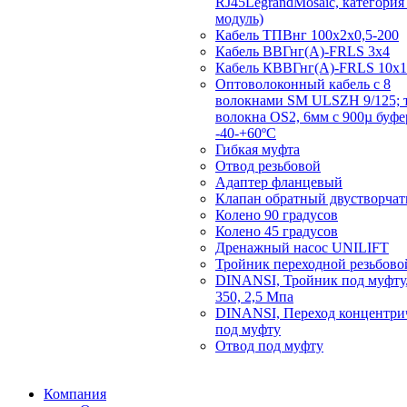
RJ45LegrandMosaic, категория 
модуль)
Кабель ТПВнг 100х2х0,5-200
Кабель ВВГнг(А)-FRLS 3х4
Кабель КВВГнг(А)-FRLS 10х1
Оптоволоконный кабель с 8
волокнами SM ULSZH 9/125; 
волокна OS2, 6мм с 900µ буф
-40-+60ºC
Гибкая муфта
Отвод резьбовой
Адаптер фланцевый
Клапан обратный двустворча
Колено 90 градусов
Колено 45 градусов
Дренажный насос UNILIFT
Тройник переходной резьбово
DINANSI, Тройник под муфту,
350, 2,5 Мпа
DINANSI, Переход концентри
под муфту
Отвод под муфту
Компания