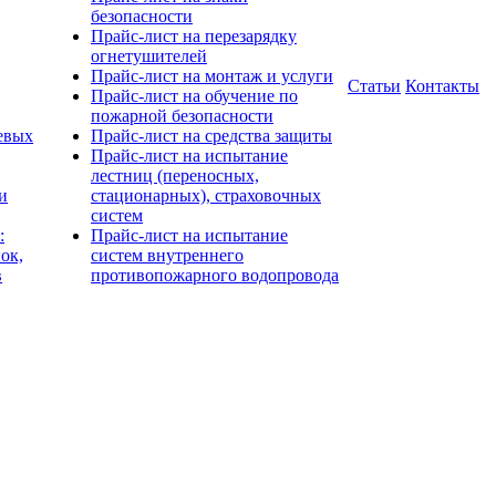
безопасности
Прайс-лист на перезарядку
огнетушителей
Прайс-лист на монтаж и услуги
Статьи
Контакты
Прайс-лист на обучение по
пожарной безопасности
евых
Прайс-лист на средства защиты
Прайс-лист на испытание
лестниц (переносных,
и
стационарных), страховочных
систем
:
Прайс-лист на испытание
ок,
систем внутреннего
в
противопожарного водопровода