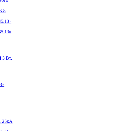
ного
B 8
5.13»
5.13»
 3 Вт,
3»
А 25кА