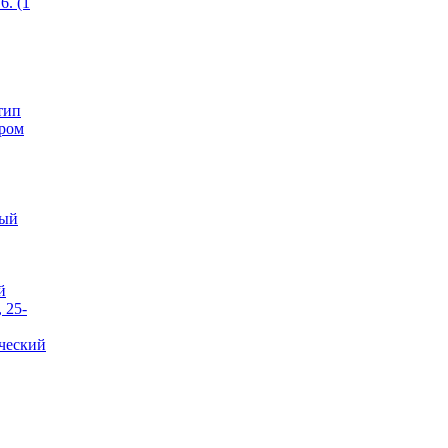
6. (1
тип
ером
тый
й
 25-
ческий