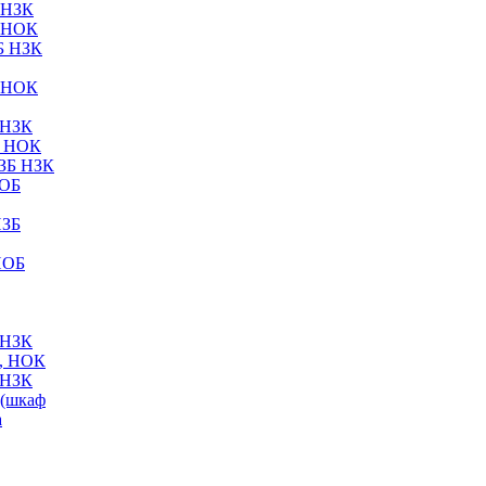
 НЗК
 НОК
Б НЗК
 НОК
 НЗК
Б НОК
ЗБ НЗК
НОБ
НЗБ
НОБ
 НЗК
, НОК
 НЗК
(шкаф
а