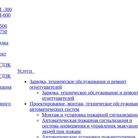
 -300
П-600
500
750
идка
ект
 ГДЗК
Услуги
 ГДЗК
Зарядка, техническое обслуживание и ремонт
итация
огнетушителей
Зарядка, техническое обслуживание и ремон
огнетушителей
рного
Проектирование, монтаж, техническое обслужива
автоматических систем
Монтаж и установка пожарной сигнализаци
Автоматическая пожарная сигнализация и
система оповещения и управления эвакуаци
людей при пожаре
Автоматические установки пожаротушения