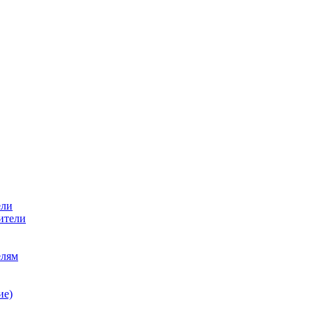
ели
ители
елям
ие)