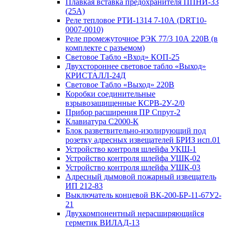
Плавкая вставка предохранителя ППНИ-33
(25А)
Реле тепловое РТИ-1314 7-10А (DRT10-
0007-0010)
Реле промежуточное РЭК 77/3 10А 220В (в
комплекте с разъемом)
Световое Табло «Вход» КОП-25
Двухстороннее световое табло «Выход»
КРИСТАЛЛ-24Д
Световое Табло «Выход» 220В
Коробки соединительные
взрывозащищенные КСРВ-2У-2/0
Прибор расширения ПР Спрут-2
Клавиатура С2000-К
Блок разветвительно-изолирующий под
розетку адресных извещателей БРИЗ исп.01
Устройство контроля шлейфа УКШ-1
Устройство контроля шлейфа УШК-02
Устройство контроля шлейфа УШК-03
Адресный дымовой пожарный извещатель
ИП 212-83
Выключатель концевой ВК-200-БР-11-67У2-
21
Двухкомпонентный нерасширяющийся
герметик ВИЛАД-13