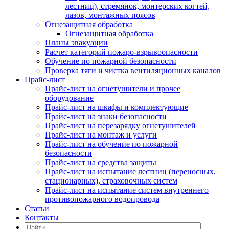
лестниц), стремянок, монтерских когтей,
лазов, монтажных поясов
Огнезащитная обработка
Огнезащитная обработка
Планы эвакуации
Расчет категорий пожаро-взрывоопасности
Обучение по пожарной безопасности
Проверка тяги и чистка вентиляционных каналов
Прайс-лист
Прайс-лист на огнетушители и прочее
оборудование
Прайс-лист на шкафы и комплектующие
Прайс-лист на знаки безопасности
Прайс-лист на перезарядку огнетушителей
Прайс-лист на монтаж и услуги
Прайс-лист на обучение по пожарной
безопасности
Прайс-лист на средства защиты
Прайс-лист на испытание лестниц (переносных,
стационарных), страховочных систем
Прайс-лист на испытание систем внутреннего
противопожарного водопровода
Статьи
Контакты