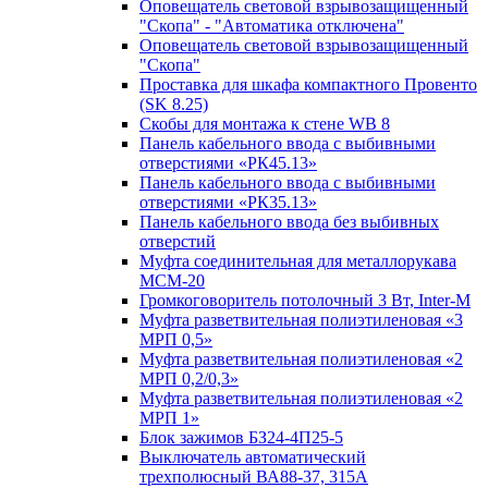
Оповещатель световой взрывозащищенный
"Скопа" - "Автоматика отключена"
Оповещатель световой взрывозащищенный
"Скопа"
Проставка для шкафа компактного Провенто
(SK 8.25)
Скобы для монтажа к стене WB 8
Панель кабельного ввода с выбивными
отверстиями «РК45.13»
Панель кабельного ввода с выбивными
отверстиями «РК35.13»
Панель кабельного ввода без выбивных
отверстий
Муфта соединительная для металлорукава
МСМ-20
Громкоговоритель потолочный 3 Вт, Inter-M
Муфта разветвительная полиэтиленовая «3
МРП 0,5»
Муфта разветвительная полиэтиленовая «2
МРП 0,2/0,3»
Муфта разветвительная полиэтиленовая «2
МРП 1»
Блок зажимов БЗ24-4П25-5
Выключатель автоматический
трехполюсный ВА88-37, 315А