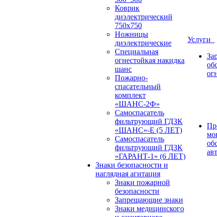
Коврик
диэлектрический
750х750
Ножницы
Услуги
диэлектрические
Специальная
За
огнестойкая накидка
об
шанс
ог
Пожарно-
спасательный
комплект
«ШАНС-2Ф»
Самоспасатель
фильтрующий ГДЗК
Пр
«ШАНС»-Е (5 ЛЕТ)
мо
Самоспасатель
об
фильтрующий ГДЗК
ав
«ГАРАНТ-1» (6 ЛЕТ)
Знаки безопасности и
наглядная агитация
Знаки пожарной
безопасности
Запрещающие знаки
Знаки медицинского