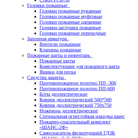
Головки пожарные
Головки пожарные рукавные
Головки пожарные муфтовые
Головки пожарные цапковые
Головки-заглушки пожарные
Головки пожарные переходные
Запорная арматура
Вентили пожарные
Клапаны пожарные
Пожарные щиты и инвентарь
Пожарные щиты
Комплектующие для пожарного щита
Ящики для песка
Средства защиты
Противопожарное полотно ПП -300
Противопожарное полотно ПП-600
Боты диэлектрические
Коврик диэлектрический 500*500
Коврик диэлектрический 750х750
Ножницы диэлектрические
Специальная огнестойкая накидка шанс
Пожарно-спасательный комплект
«ШАНС-2Ф»
Самоспасатель фильтрующий ГДЗК