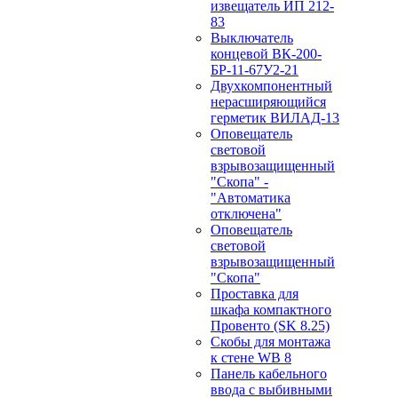
извещатель ИП 212-
83
Выключатель
концевой ВК-200-
БР-11-67У2-21
Двухкомпонентный
нерасширяющийся
герметик ВИЛАД-13
Оповещатель
световой
взрывозащищенный
"Скопа" -
"Автоматика
отключена"
Оповещатель
световой
взрывозащищенный
"Скопа"
Проставка для
шкафа компактного
Провенто (SK 8.25)
Скобы для монтажа
к стене WB 8
Панель кабельного
ввода с выбивными