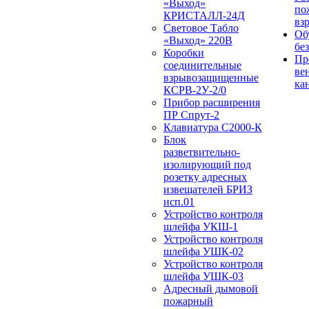
«Выход»
по
КРИСТАЛЛ-24Д
вз
Световое Табло
Об
«Выход» 220В
бе
Коробки
Пр
соединительные
ве
взрывозащищенные
ка
КСРВ-2У-2/0
Прибор расширения
ПР Спрут-2
Клавиатура С2000-К
Блок
разветвительно-
изолирующий под
розетку адресных
извещателей БРИЗ
исп.01
Устройство контроля
шлейфа УКШ-1
Устройство контроля
шлейфа УШК-02
Устройство контроля
шлейфа УШК-03
Адресный дымовой
пожарный