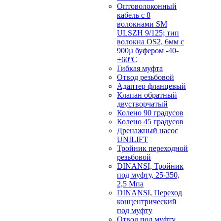
Оптоволоконный
кабель с 8
волокнами SM
ULSZH 9/125; тип
волокна OS2, 6мм с
900µ буфером -40-
+60ºC
Гибкая муфта
Отвод резьбовой
Адаптер фланцевый
Клапан обратный
двустворчатый
Колено 90 градусов
Колено 45 градусов
Дренажный насос
UNILIFT
Тройник переходной
резьбовой
DINANSI, Тройник
под муфту, 25-350,
2,5 Мпа
DINANSI, Переход
концентрический
под муфту
Отвод под муфту