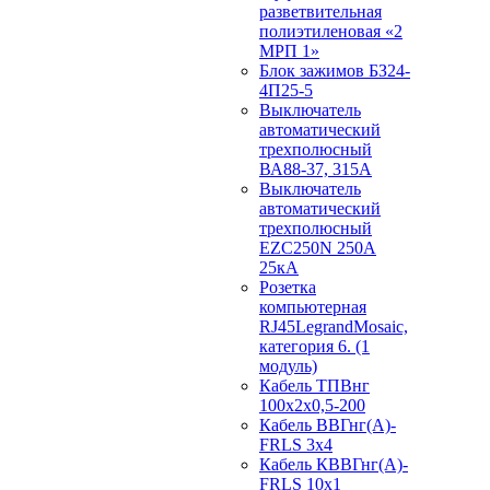
разветвительная
полиэтиленовая «2
МРП 1»
Блок зажимов БЗ24-
4П25-5
Выключатель
автоматический
трехполюсный
ВА88-37, 315А
Выключатель
автоматический
трехполюсный
EZC250N 250А
25кА
Розетка
компьютерная
RJ45LegrandMosaic,
категория 6. (1
модуль)
Кабель ТПВнг
100х2х0,5-200
Кабель ВВГнг(А)-
FRLS 3х4
Кабель КВВГнг(А)-
FRLS 10х1