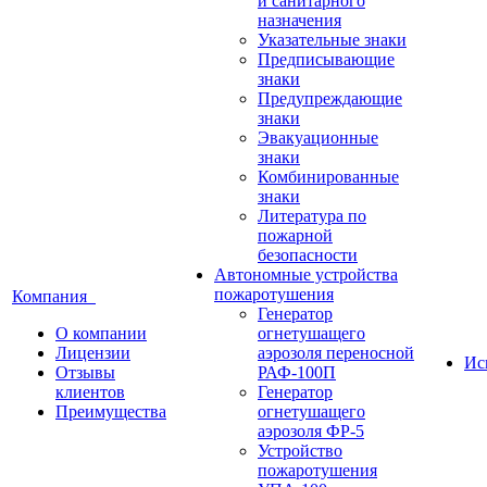
и санитарного
назначения
Указательные знаки
Предписывающие
знаки
Предупреждающие
знаки
Эвакуационные
знаки
Комбинированные
знаки
Литература по
пожарной
безопасности
Автономные устройства
пожаротушения
Компания
Генератор
О компании
огнетушащего
Лицензии
аэрозоля переносной
Ис
Отзывы
РАФ-100П
клиентов
Генератор
Преимущества
огнетушащего
аэрозоля ФР-5
Устройство
пожаротушения