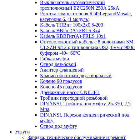
Выключатель автоматический
трехполюсный EZC250N 250А 25кА
Розетка компьютерная RJ45LegrandMosaic,
категория 6. (1 модуль)
Кабель ТПВнг 100х2х0,5-200
Кабель ВВГнг(А)-FRLS 3х4
Кабель КВВГнг(А)-FRLS 10х1
Оптоволоконный кабель с 8 волокнами SM
ULSZH 9/125; тип волокна OS2, 6мм с 900µ
буфером -40-+60ºC
Гибкая муфта
Отвод резьбовой
Адаптер фланцевый
Клапан обратный двустворчатый
Колено 90 градусов
Колено 45 градусов
Дренажный насос UNILIFT
Тройник переходной резьбовой
DINANSI, Тройник под муфту, 25-350, 2,5
Мпа
DINANSI, Переход концентрический под
муфту
Отвод под муфту
Услуги
Зарядка, техническое обслуживание и ремонт