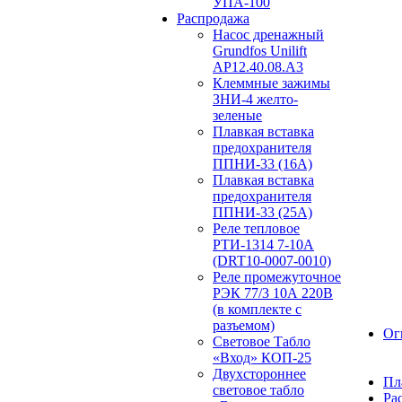
УПА-100
Распродажа
Насос дренажный
Grundfos Unilift
АP12.40.08.A3
Клеммные зажимы
ЗНИ-4 желто-
зеленые
Плавкая вставка
предохранителя
ППНИ-33 (16А)
Плавкая вставка
предохранителя
ППНИ-33 (25А)
Реле тепловое
РТИ-1314 7-10А
(DRT10-0007-0010)
Реле промежуточное
РЭК 77/3 10А 220В
(в комплекте с
разъемом)
Ог
Световое Табло
«Вход» КОП-25
Двухстороннее
Пл
световое табло
Ра