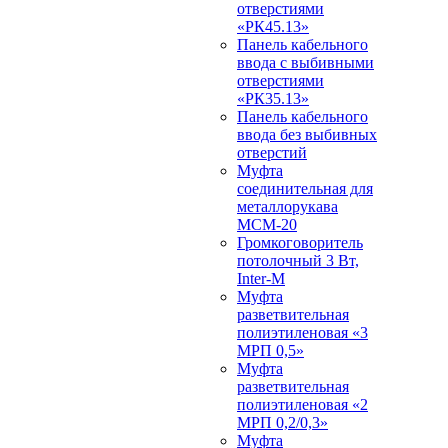
отверстиями
«РК45.13»
Панель кабельного
ввода с выбивными
отверстиями
«РК35.13»
Панель кабельного
ввода без выбивных
отверстий
Муфта
соединительная для
металлорукава
МСМ-20
Громкоговоритель
потолочный 3 Вт,
Inter-M
Муфта
разветвительная
полиэтиленовая «3
МРП 0,5»
Муфта
разветвительная
полиэтиленовая «2
МРП 0,2/0,3»
Муфта