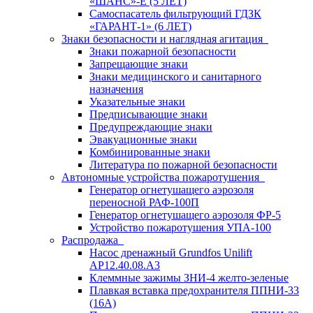
«ШАНС»-Е (5 ЛЕТ)
Самоспасатель фильтрующий ГДЗК
«ГАРАНТ-1» (6 ЛЕТ)
Знаки безопасности и наглядная агитация
Знаки пожарной безопасности
Запрещающие знаки
Знаки медицинского и санитарного
назначения
Указательные знаки
Предписывающие знаки
Предупреждающие знаки
Эвакуационные знаки
Комбинированные знаки
Литература по пожарной безопасности
Автономные устройства пожаротушения
Генератор огнетушащего аэрозоля
переносной РАФ-100П
Генератор огнетушащего аэрозоля ФР-5
Устройство пожаротушения УПА-100
Распродажа
Насос дренажный Grundfos Unilift
АP12.40.08.A3
Клеммные зажимы ЗНИ-4 желто-зеленые
Плавкая вставка предохранителя ППНИ-33
(16А)