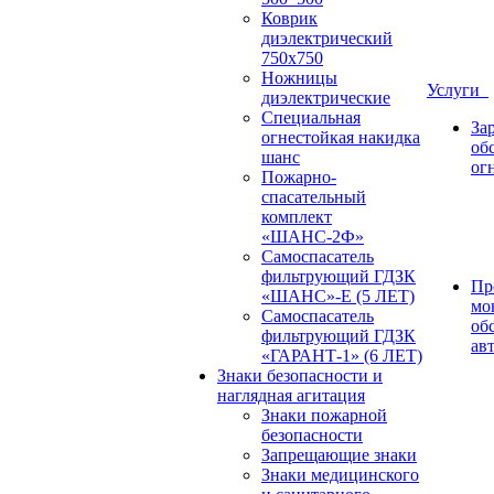
Коврик
диэлектрический
750х750
Ножницы
Услуги
диэлектрические
Специальная
За
огнестойкая накидка
об
шанс
ог
Пожарно-
спасательный
комплект
«ШАНС-2Ф»
Самоспасатель
фильтрующий ГДЗК
Пр
«ШАНС»-Е (5 ЛЕТ)
мо
Самоспасатель
об
фильтрующий ГДЗК
ав
«ГАРАНТ-1» (6 ЛЕТ)
Знаки безопасности и
наглядная агитация
Знаки пожарной
безопасности
Запрещающие знаки
Знаки медицинского