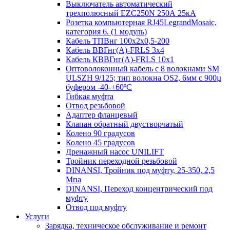
Выключатель автоматический
трехполюсный EZC250N 250А 25кА
Розетка компьютерная RJ45LegrandMosaic,
категория 6. (1 модуль)
Кабель ТПВнг 100х2х0,5-200
Кабель ВВГнг(А)-FRLS 3х4
Кабель КВВГнг(А)-FRLS 10х1
Оптоволоконный кабель с 8 волокнами SM
ULSZH 9/125; тип волокна OS2, 6мм с 900µ
буфером -40-+60ºC
Гибкая муфта
Отвод резьбовой
Адаптер фланцевый
Клапан обратный двустворчатый
Колено 90 градусов
Колено 45 градусов
Дренажный насос UNILIFT
Тройник переходной резьбовой
DINANSI, Тройник под муфту, 25-350, 2,5
Мпа
DINANSI, Переход концентрический под
муфту
Отвод под муфту
Услуги
Зарядка, техническое обслуживание и ремонт