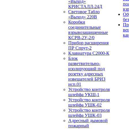
«Выход»
по
КРИСТАЛЛ-24Д
вз
Световое Табло
Об
«Выход» 220В
бе
Коробки
Пр
соединительные
ве
взрывозащищенные
ка
КСРВ-2У-2/0
Прибор расширения
ПР Спрут-2
Клавиатура С2000-К
Блок
разветвительно-
изолирующий под
розетку адресных
извещателей БРИЗ
исп.01
Устройство контроля
шлейфа УКШ-1
Устройство контроля
шлейфа УШК-02
Устройство контроля
шлейфа УШК-03
Адресный дымовой
пожарный