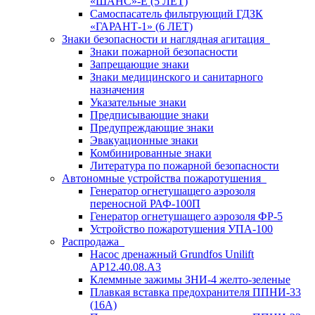
«ШАНС»-Е (5 ЛЕТ)
Самоспасатель фильтрующий ГДЗК
«ГАРАНТ-1» (6 ЛЕТ)
Знаки безопасности и наглядная агитация
Знаки пожарной безопасности
Запрещающие знаки
Знаки медицинского и санитарного
назначения
Указательные знаки
Предписывающие знаки
Предупреждающие знаки
Эвакуационные знаки
Комбинированные знаки
Литература по пожарной безопасности
Автономные устройства пожаротушения
Генератор огнетушащего аэрозоля
переносной РАФ-100П
Генератор огнетушащего аэрозоля ФР-5
Устройство пожаротушения УПА-100
Распродажа
Насос дренажный Grundfos Unilift
АP12.40.08.A3
Клеммные зажимы ЗНИ-4 желто-зеленые
Плавкая вставка предохранителя ППНИ-33
(16А)