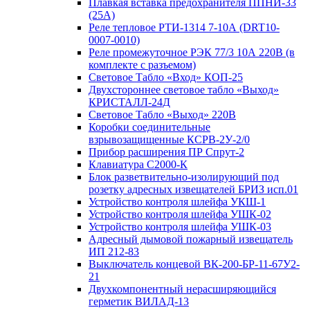
Плавкая вставка предохранителя ППНИ-33
(25А)
Реле тепловое РТИ-1314 7-10А (DRT10-
0007-0010)
Реле промежуточное РЭК 77/3 10А 220В (в
комплекте с разъемом)
Световое Табло «Вход» КОП-25
Двухстороннее световое табло «Выход»
КРИСТАЛЛ-24Д
Световое Табло «Выход» 220В
Коробки соединительные
взрывозащищенные КСРВ-2У-2/0
Прибор расширения ПР Спрут-2
Клавиатура С2000-К
Блок разветвительно-изолирующий под
розетку адресных извещателей БРИЗ исп.01
Устройство контроля шлейфа УКШ-1
Устройство контроля шлейфа УШК-02
Устройство контроля шлейфа УШК-03
Адресный дымовой пожарный извещатель
ИП 212-83
Выключатель концевой ВК-200-БР-11-67У2-
21
Двухкомпонентный нерасширяющийся
герметик ВИЛАД-13