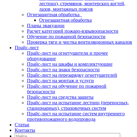
лестниц), стремянок, монтерских когтей,
лазов, монтажных поясов
Огнезащитная обработка
Огнезащитная обработка
Планы эвакуации
Расчет категорий пожаро-взрывоопасности
Обучение по пожарной безопасности
Проверка тяги и чистка вентиляционных каналов
Прайс-лист
Прайс-лист на огнетушители и прочее
оборудование
Прайс-лист на шкафы и комплектующие
Прайс-лист на знаки безопасности
Прайс-лист на перезарядку огнетушителей
Прайс-лист на монтаж и услуги
Прайс-лист на обучение по пожарной
безопасности
Прайс-лист на средства защиты
Прайс-лист на испытание лестниц (переносных,
стационарных), страховочных систем
Прайс-лист на испытание систем внутреннего
противопожарного водопровода
Статьи
Контакты