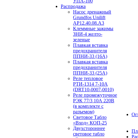
УПА-100
Распродажа
Насос дренажный
Grundfos Unilift
АP12.40.08.A3
Клеммные зажимы
ЗНИ-4 желто-
зеленые
Плавкая вставка
предохранителя
ППНИ-33 (16А)
Плавкая вставка
предохранителя
ППНИ-33 (25А)
Реле тепловое
РТИ-1314 7-10А
(DRT10-0007-0010)
Реле промежуточное
РЭК 77/3 10А 220В
(в комплекте с
разъемом)
Ог
Световое Табло
«Вход» КОП-25
Двухстороннее
Пл
световое табло
Ра