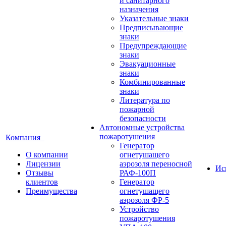
и санитарного
назначения
Указательные знаки
Предписывающие
знаки
Предупреждающие
знаки
Эвакуационные
знаки
Комбинированные
знаки
Литература по
пожарной
безопасности
Автономные устройства
пожаротушения
Компания
Генератор
О компании
огнетушащего
Лицензии
аэрозоля переносной
Ис
Отзывы
РАФ-100П
клиентов
Генератор
Преимущества
огнетушащего
аэрозоля ФР-5
Устройство
пожаротушения