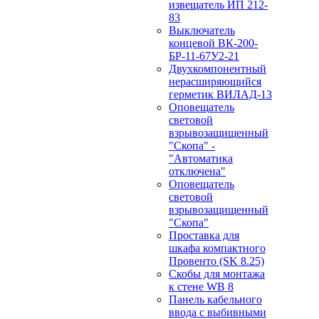
извещатель ИП 212-
83
Выключатель
концевой ВК-200-
БР-11-67У2-21
Двухкомпонентный
нерасширяющийся
герметик ВИЛАД-13
Оповещатель
световой
взрывозащищенный
"Скопа" -
"Автоматика
отключена"
Оповещатель
световой
взрывозащищенный
"Скопа"
Проставка для
шкафа компактного
Провенто (SK 8.25)
Скобы для монтажа
к стене WB 8
Панель кабельного
ввода с выбивными