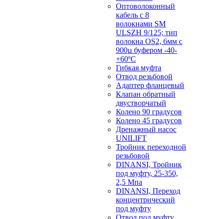
Оптоволоконный
кабель с 8
волокнами SM
ULSZH 9/125; тип
волокна OS2, 6мм с
900µ буфером -40-
+60ºC
Гибкая муфта
Отвод резьбовой
Адаптер фланцевый
Клапан обратный
двустворчатый
Колено 90 градусов
Колено 45 градусов
Дренажный насос
UNILIFT
Тройник переходной
резьбовой
DINANSI, Тройник
под муфту, 25-350,
2,5 Мпа
DINANSI, Переход
концентрический
под муфту
Отвод под муфту