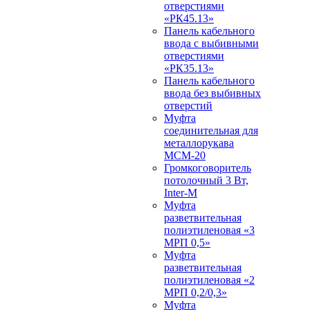
отверстиями
«РК45.13»
Панель кабельного
ввода с выбивными
отверстиями
«РК35.13»
Панель кабельного
ввода без выбивных
отверстий
Муфта
соединительная для
металлорукава
МСМ-20
Громкоговоритель
потолочный 3 Вт,
Inter-M
Муфта
разветвительная
полиэтиленовая «3
МРП 0,5»
Муфта
разветвительная
полиэтиленовая «2
МРП 0,2/0,3»
Муфта