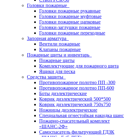
Головки пожарные
Головки пожарные рукавные
Головки пожарные муфтовые
Головки пожарные цапковые
Головки-заглушки пожарные
Головки пожарные переходные
Запорная арматура
Вентили пожарные
Клапаны пожарные
Пожарные щиты и инвентарь
Пожарные щиты
Комплектующие для пожарного щита
Ящики для песка
Средства защиты
Противопожарное полотно ПП -300
Противопожарное полотно ПП-600
Боты диэлектрические
Коврик диэлектрический 500*500
Коврик диэлектрический 750х750
Ножницы диэлектрические
Специальная огнестойкая накидка шанс
Пожарно-спасательный комплект
«ШАНС-2Ф»
Самоспасатель фильтрующий ГДЗК