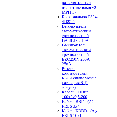
разветвительная
полиэтиленовая «2
МРП 1»
Блок зажимов БЗ24-
4П25-5
Выключатель
автоматический
трехполюсный
ВА88-37, 315А
Выключатель
автоматический
трехполюсный
EZC250N 250А
25кА
Розетка
компьютерная
RJ45LegrandMosaic,
категория 6. (1
модуль)
Кабель ТПВнг
100х2х0,5-200
Кабель ВВГнг(А)-
FRLS 3х4
Кабель КВВГнг(А)-
FRLS 10х1