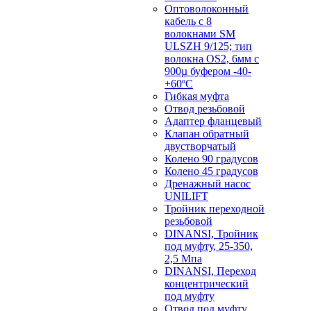
Оптоволоконный
кабель с 8
волокнами SM
ULSZH 9/125; тип
волокна OS2, 6мм с
900µ буфером -40-
+60ºC
Гибкая муфта
Отвод резьбовой
Адаптер фланцевый
Клапан обратный
двустворчатый
Колено 90 градусов
Колено 45 градусов
Дренажный насос
UNILIFT
Тройник переходной
резьбовой
DINANSI, Тройник
под муфту, 25-350,
2,5 Мпа
DINANSI, Переход
концентрический
под муфту
Отвод под муфту