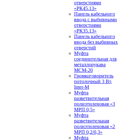
отверстиями
«РК45.13»
Панель кабельного
ввода с выбивными
отверстиями
«РК35.13»
Панель кабельного
ввода без выбивных
отверстий
Муфта
соединительная для
металлорукава
МСМ-20
Громкоговоритель
потолочный 3 Вт,
Inter-M
Муфта
разветвительная
полиэтиленовая «3
МРП 0,5»
Муфта
разветвительная
полиэтиленовая «2
МРП 0,2/0,3»
Муфта