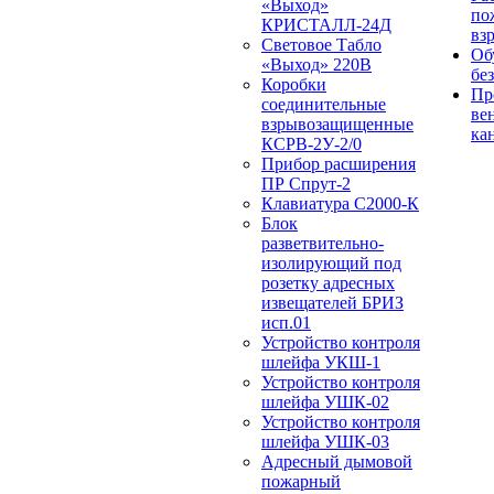
«Выход»
по
КРИСТАЛЛ-24Д
вз
Световое Табло
Об
«Выход» 220В
бе
Коробки
Пр
соединительные
ве
взрывозащищенные
ка
КСРВ-2У-2/0
Прибор расширения
ПР Спрут-2
Клавиатура С2000-К
Блок
разветвительно-
изолирующий под
розетку адресных
извещателей БРИЗ
исп.01
Устройство контроля
шлейфа УКШ-1
Устройство контроля
шлейфа УШК-02
Устройство контроля
шлейфа УШК-03
Адресный дымовой
пожарный