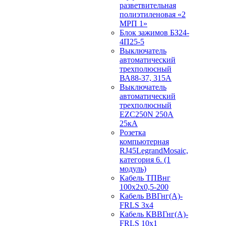
разветвительная
полиэтиленовая «2
МРП 1»
Блок зажимов БЗ24-
4П25-5
Выключатель
автоматический
трехполюсный
ВА88-37, 315А
Выключатель
автоматический
трехполюсный
EZC250N 250А
25кА
Розетка
компьютерная
RJ45LegrandMosaic,
категория 6. (1
модуль)
Кабель ТПВнг
100х2х0,5-200
Кабель ВВГнг(А)-
FRLS 3х4
Кабель КВВГнг(А)-
FRLS 10х1