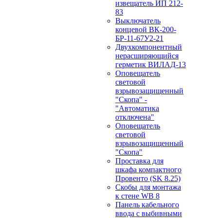
извещатель ИП 212-
83
Выключатель
концевой ВК-200-
БР-11-67У2-21
Двухкомпонентный
нерасширяющийся
герметик ВИЛАД-13
Оповещатель
световой
взрывозащищенный
"Скопа" -
"Автоматика
отключена"
Оповещатель
световой
взрывозащищенный
"Скопа"
Проставка для
шкафа компактного
Провенто (SK 8.25)
Скобы для монтажа
к стене WB 8
Панель кабельного
ввода с выбивными