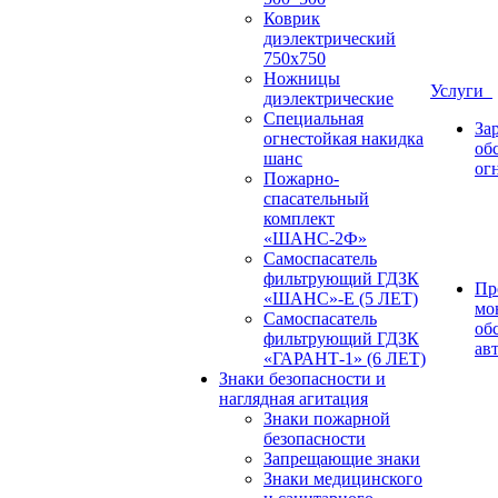
Коврик
диэлектрический
750х750
Ножницы
Услуги
диэлектрические
Специальная
За
огнестойкая накидка
об
шанс
ог
Пожарно-
спасательный
комплект
«ШАНС-2Ф»
Самоспасатель
фильтрующий ГДЗК
Пр
«ШАНС»-Е (5 ЛЕТ)
мо
Самоспасатель
об
фильтрующий ГДЗК
ав
«ГАРАНТ-1» (6 ЛЕТ)
Знаки безопасности и
наглядная агитация
Знаки пожарной
безопасности
Запрещающие знаки
Знаки медицинского