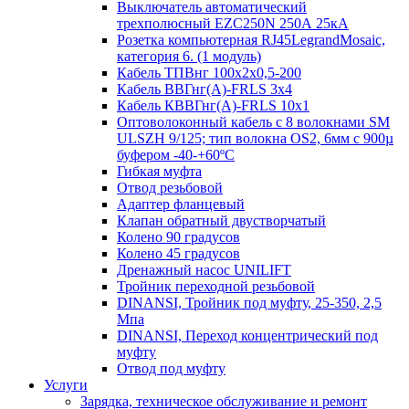
Выключатель автоматический
трехполюсный EZC250N 250А 25кА
Розетка компьютерная RJ45LegrandMosaic,
категория 6. (1 модуль)
Кабель ТПВнг 100х2х0,5-200
Кабель ВВГнг(А)-FRLS 3х4
Кабель КВВГнг(А)-FRLS 10х1
Оптоволоконный кабель с 8 волокнами SM
ULSZH 9/125; тип волокна OS2, 6мм с 900µ
буфером -40-+60ºC
Гибкая муфта
Отвод резьбовой
Адаптер фланцевый
Клапан обратный двустворчатый
Колено 90 градусов
Колено 45 градусов
Дренажный насос UNILIFT
Тройник переходной резьбовой
DINANSI, Тройник под муфту, 25-350, 2,5
Мпа
DINANSI, Переход концентрический под
муфту
Отвод под муфту
Услуги
Зарядка, техническое обслуживание и ремонт