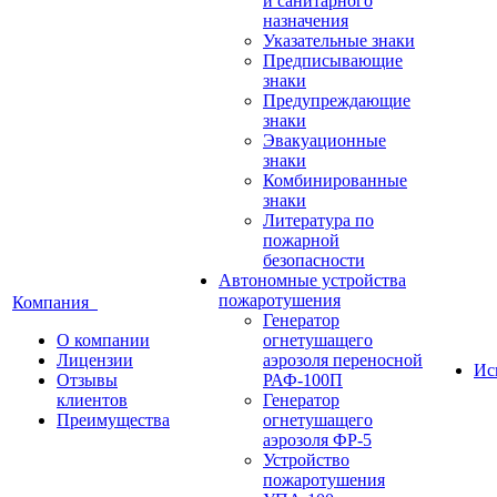
и санитарного
назначения
Указательные знаки
Предписывающие
знаки
Предупреждающие
знаки
Эвакуационные
знаки
Комбинированные
знаки
Литература по
пожарной
безопасности
Автономные устройства
пожаротушения
Компания
Генератор
О компании
огнетушащего
Лицензии
аэрозоля переносной
Ис
Отзывы
РАФ-100П
клиентов
Генератор
Преимущества
огнетушащего
аэрозоля ФР-5
Устройство
пожаротушения