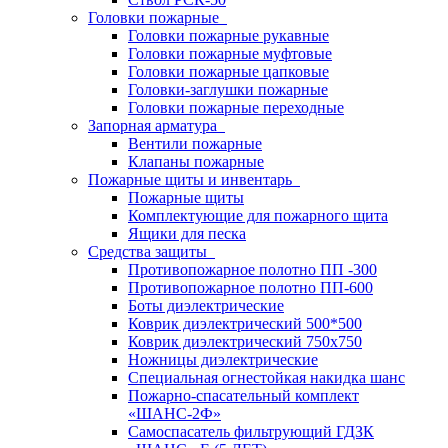
Головки пожарные
Головки пожарные рукавные
Головки пожарные муфтовые
Головки пожарные цапковые
Головки-заглушки пожарные
Головки пожарные переходные
Запорная арматура
Вентили пожарные
Клапаны пожарные
Пожарные щиты и инвентарь
Пожарные щиты
Комплектующие для пожарного щита
Ящики для песка
Средства защиты
Противопожарное полотно ПП -300
Противопожарное полотно ПП-600
Боты диэлектрические
Коврик диэлектрический 500*500
Коврик диэлектрический 750х750
Ножницы диэлектрические
Специальная огнестойкая накидка шанс
Пожарно-спасательный комплект
«ШАНС-2Ф»
Самоспасатель фильтрующий ГДЗК