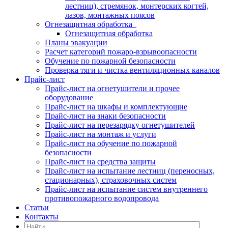
лестниц), стремянок, монтерских когтей,
лазов, монтажных поясов
Огнезащитная обработка
Огнезащитная обработка
Планы эвакуации
Расчет категорий пожаро-взрывоопасности
Обучение по пожарной безопасности
Проверка тяги и чистка вентиляционных каналов
Прайс-лист
Прайс-лист на огнетушители и прочее
оборудование
Прайс-лист на шкафы и комплектующие
Прайс-лист на знаки безопасности
Прайс-лист на перезарядку огнетушителей
Прайс-лист на монтаж и услуги
Прайс-лист на обучение по пожарной
безопасности
Прайс-лист на средства защиты
Прайс-лист на испытание лестниц (переносных,
стационарных), страховочных систем
Прайс-лист на испытание систем внутреннего
противопожарного водопровода
Статьи
Контакты