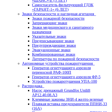
«ШАНС»-Е (5 ЛЕТ)
Самоспасатель фильтрующий ГДЗК
«ГАРАНТ-1» (6 ЛЕТ)
Знаки безопасности и наглядная агитация
Знаки пожарной безопасности
Запрещающие знаки
Знаки медицинского и санитарного
назначения
Указательные знаки
Предписывающие знаки
Предупреждающие знаки
Эвакуационные знаки
Комбинированные знаки
Литература по пожарной безопасности
Автономные устройства пожаротушения
Генератор огнетушащего аэрозоля
переносной РАФ-100П
Генератор огнетушащего аэрозоля ФР-5
Устройство пожаротушения УПА-100
Распродажа
Насос дренажный Grundfos Unilift
АP12.40.08.A3
Клеммные зажимы ЗНИ-4 желто-зеленые
Плавкая вставка предохранителя ППНИ-33
(16А)