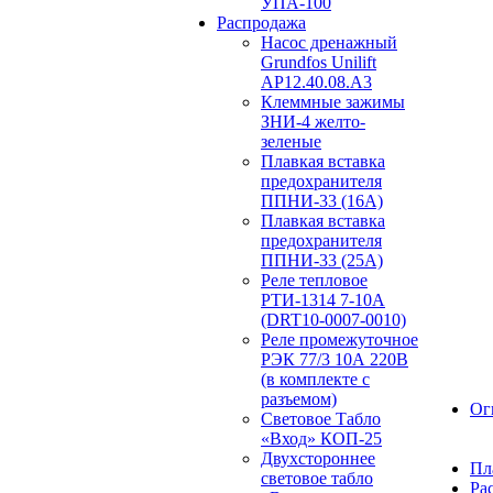
УПА-100
Распродажа
Насос дренажный
Grundfos Unilift
АP12.40.08.A3
Клеммные зажимы
ЗНИ-4 желто-
зеленые
Плавкая вставка
предохранителя
ППНИ-33 (16А)
Плавкая вставка
предохранителя
ППНИ-33 (25А)
Реле тепловое
РТИ-1314 7-10А
(DRT10-0007-0010)
Реле промежуточное
РЭК 77/3 10А 220В
(в комплекте с
разъемом)
Ог
Световое Табло
«Вход» КОП-25
Двухстороннее
Пл
световое табло
Ра