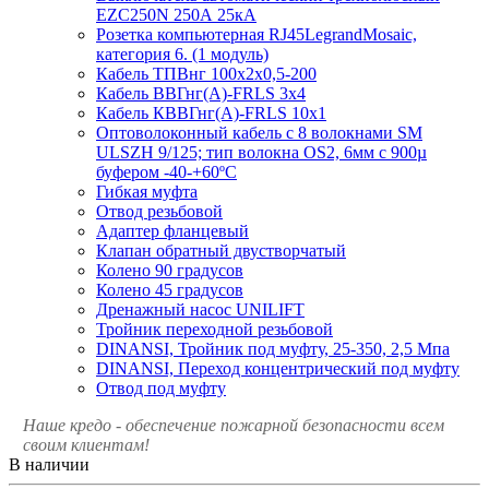
EZC250N 250А 25кА
Розетка компьютерная RJ45LegrandMosaic,
категория 6. (1 модуль)
Кабель ТПВнг 100х2х0,5-200
Кабель ВВГнг(А)-FRLS 3х4
Кабель КВВГнг(А)-FRLS 10х1
Оптоволоконный кабель с 8 волокнами SM
ULSZH 9/125; тип волокна OS2, 6мм с 900µ
буфером -40-+60ºC
Гибкая муфта
Отвод резьбовой
Адаптер фланцевый
Клапан обратный двустворчатый
Колено 90 градусов
Колено 45 градусов
Дренажный насос UNILIFT
Тройник переходной резьбовой
DINANSI, Тройник под муфту, 25-350, 2,5 Мпа
DINANSI, Переход концентрический под муфту
Отвод под муфту
Наше кредо - обеспечение пожарной
безопасности всем
своим клиентам!
В наличии