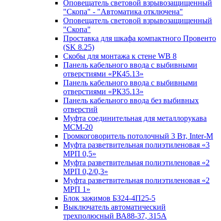
Оповещатель световой взрывозащищенный
"Скопа" - "Автоматика отключена"
Оповещатель световой взрывозащищенный
"Скопа"
Проставка для шкафа компактного Провенто
(SK 8.25)
Скобы для монтажа к стене WB 8
Панель кабельного ввода с выбивными
отверстиями «РК45.13»
Панель кабельного ввода с выбивными
отверстиями «РК35.13»
Панель кабельного ввода без выбивных
отверстий
Муфта соединительная для металлорукава
МСМ-20
Громкоговоритель потолочный 3 Вт, Inter-M
Муфта разветвительная полиэтиленовая «3
МРП 0,5»
Муфта разветвительная полиэтиленовая «2
МРП 0,2/0,3»
Муфта разветвительная полиэтиленовая «2
МРП 1»
Блок зажимов БЗ24-4П25-5
Выключатель автоматический
трехполюсный ВА88-37, 315А