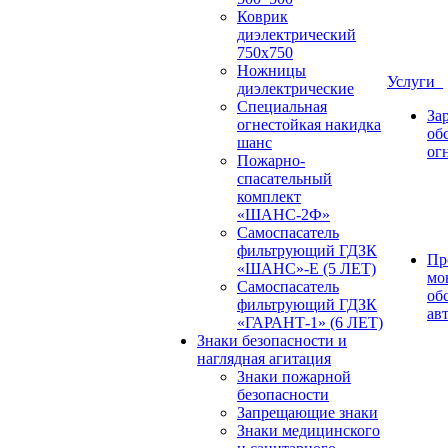
Коврик
диэлектрический
750х750
Ножницы
Услуги
диэлектрические
Специальная
За
огнестойкая накидка
об
шанс
ог
Пожарно-
спасательный
комплект
«ШАНС-2Ф»
Самоспасатель
фильтрующий ГДЗК
Пр
«ШАНС»-Е (5 ЛЕТ)
мо
Самоспасатель
об
фильтрующий ГДЗК
ав
«ГАРАНТ-1» (6 ЛЕТ)
Знаки безопасности и
наглядная агитация
Знаки пожарной
безопасности
Запрещающие знаки
Знаки медицинского