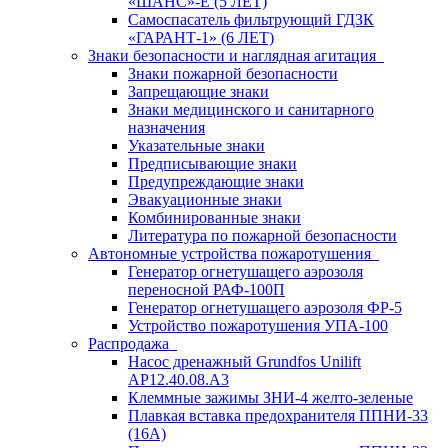
«ШАНС»-Е (5 ЛЕТ)
Самоспасатель фильтрующий ГДЗК
«ГАРАНТ-1» (6 ЛЕТ)
Знаки безопасности и наглядная агитация
Знаки пожарной безопасности
Запрещающие знаки
Знаки медицинского и санитарного
назначения
Указательные знаки
Предписывающие знаки
Предупреждающие знаки
Эвакуационные знаки
Комбинированные знаки
Литература по пожарной безопасности
Автономные устройства пожаротушения
Генератор огнетушащего аэрозоля
переносной РАФ-100П
Генератор огнетушащего аэрозоля ФР-5
Устройство пожаротушения УПА-100
Распродажа
Насос дренажный Grundfos Unilift
АP12.40.08.A3
Клеммные зажимы ЗНИ-4 желто-зеленые
Плавкая вставка предохранителя ППНИ-33
(16А)