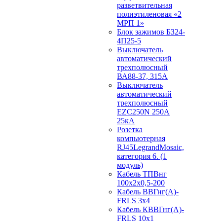
разветвительная
полиэтиленовая «2
МРП 1»
Блок зажимов БЗ24-
4П25-5
Выключатель
автоматический
трехполюсный
ВА88-37, 315А
Выключатель
автоматический
трехполюсный
EZC250N 250А
25кА
Розетка
компьютерная
RJ45LegrandMosaic,
категория 6. (1
модуль)
Кабель ТПВнг
100х2х0,5-200
Кабель ВВГнг(А)-
FRLS 3х4
Кабель КВВГнг(А)-
FRLS 10х1