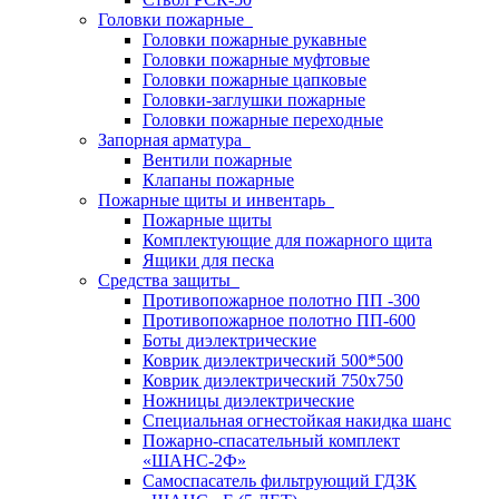
Головки пожарные
Головки пожарные рукавные
Головки пожарные муфтовые
Головки пожарные цапковые
Головки-заглушки пожарные
Головки пожарные переходные
Запорная арматура
Вентили пожарные
Клапаны пожарные
Пожарные щиты и инвентарь
Пожарные щиты
Комплектующие для пожарного щита
Ящики для песка
Средства защиты
Противопожарное полотно ПП -300
Противопожарное полотно ПП-600
Боты диэлектрические
Коврик диэлектрический 500*500
Коврик диэлектрический 750х750
Ножницы диэлектрические
Специальная огнестойкая накидка шанс
Пожарно-спасательный комплект
«ШАНС-2Ф»
Самоспасатель фильтрующий ГДЗК