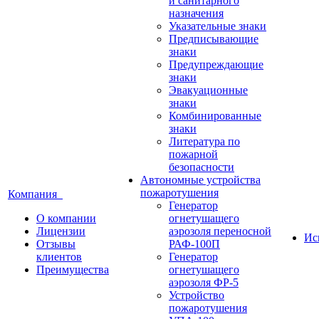
и санитарного
назначения
Указательные знаки
Предписывающие
знаки
Предупреждающие
знаки
Эвакуационные
знаки
Комбинированные
знаки
Литература по
пожарной
безопасности
Автономные устройства
пожаротушения
Компания
Генератор
О компании
огнетушащего
Лицензии
аэрозоля переносной
Ис
Отзывы
РАФ-100П
клиентов
Генератор
Преимущества
огнетушащего
аэрозоля ФР-5
Устройство
пожаротушения