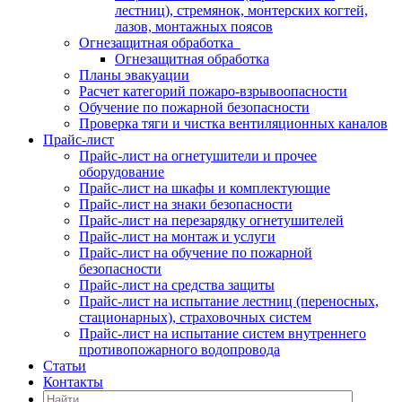
лестниц), стремянок, монтерских когтей,
лазов, монтажных поясов
Огнезащитная обработка
Огнезащитная обработка
Планы эвакуации
Расчет категорий пожаро-взрывоопасности
Обучение по пожарной безопасности
Проверка тяги и чистка вентиляционных каналов
Прайс-лист
Прайс-лист на огнетушители и прочее
оборудование
Прайс-лист на шкафы и комплектующие
Прайс-лист на знаки безопасности
Прайс-лист на перезарядку огнетушителей
Прайс-лист на монтаж и услуги
Прайс-лист на обучение по пожарной
безопасности
Прайс-лист на средства защиты
Прайс-лист на испытание лестниц (переносных,
стационарных), страховочных систем
Прайс-лист на испытание систем внутреннего
противопожарного водопровода
Статьи
Контакты