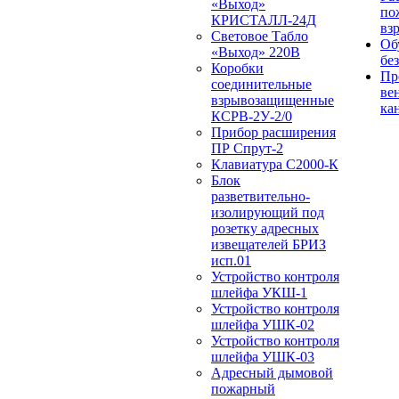
«Выход»
по
КРИСТАЛЛ-24Д
вз
Световое Табло
Об
«Выход» 220В
бе
Коробки
Пр
соединительные
ве
взрывозащищенные
ка
КСРВ-2У-2/0
Прибор расширения
ПР Спрут-2
Клавиатура С2000-К
Блок
разветвительно-
изолирующий под
розетку адресных
извещателей БРИЗ
исп.01
Устройство контроля
шлейфа УКШ-1
Устройство контроля
шлейфа УШК-02
Устройство контроля
шлейфа УШК-03
Адресный дымовой
пожарный