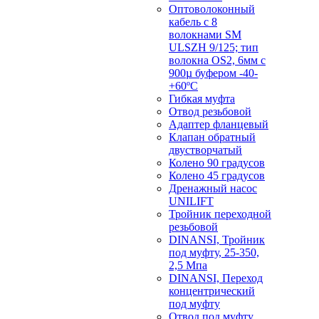
Оптоволоконный
кабель с 8
волокнами SM
ULSZH 9/125; тип
волокна OS2, 6мм с
900µ буфером -40-
+60ºC
Гибкая муфта
Отвод резьбовой
Адаптер фланцевый
Клапан обратный
двустворчатый
Колено 90 градусов
Колено 45 градусов
Дренажный насос
UNILIFT
Тройник переходной
резьбовой
DINANSI, Тройник
под муфту, 25-350,
2,5 Мпа
DINANSI, Переход
концентрический
под муфту
Отвод под муфту