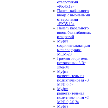
отверстиями
«РК45.13»
Панель кабельного
ввода с выбивными
отверстиями
«РК35.13»
Панель кабельного
ввода без выбивных
отверстий
Муфта
соединительная для
металлорукава
МСМ-20
Громкоговоритель
потолочный 3 Вт,
Inter-M
Муфта
разветвительная
полиэтиленовая «3
МРП 0,5»
Муфта
разветвительная
полиэтиленовая «2
МРП 0,2/0,3»
Муфта