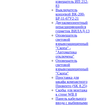
извещатель ИП 212-
83
Выключатель
концевой ВК-200-
БР-11-67У2-21
Двухкомпонентный
нерасширяющийся
герметик ВИЛАД-13
Оповещатель
световой
взрывозащищенный
"Скопа" -
"Автоматика
отключена"
Оповещатель
световой
взрывозащищенный
"Скопа"
Проставка для
шкафа компактного
Провенто (SK 8.25)
Скобы для монтажа
к стене WB 8
Панель кабельного
ввода с выбивными