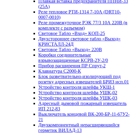
Плавкая вставка предохранителя ППНИ-33
(25А)
Реле тепловое РТИ-1314 7-10А (DRT10-
0007-0010)
Реле промежуточное РЭК 77/3 10А 220В (в
комплекте с разъемом)
Световое Табло «Вход» КОП-25
Двухстороннее световое табло «Выход»
КРИСТАЛЛ-24Д
Световое Табло «Выход» 220В
Коробки соединительные
взрывозащищенные КСРВ-2У-2/0
Прибор расширения ПР Спрут-2
Клавиатура С2000-К
Блок разветвительно-изолирующий под
розетку адресных извещателей БРИЗ исп.01
Устройство контроля шлейфа УКШ-1
Устройство контроля шлейфа УШК-02
Устройство контроля шлейфа УШК-03
Адресный дымовой пожарный извещатель
ИП 212-83
Выключатель концевой ВК-200-БР-11-67У2-
21
Двухкомпонентный нерасширяющийся
герметик ВИЛАД-13