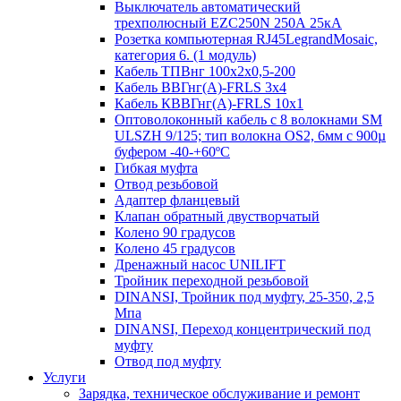
Выключатель автоматический
трехполюсный EZC250N 250А 25кА
Розетка компьютерная RJ45LegrandMosaic,
категория 6. (1 модуль)
Кабель ТПВнг 100х2х0,5-200
Кабель ВВГнг(А)-FRLS 3х4
Кабель КВВГнг(А)-FRLS 10х1
Оптоволоконный кабель с 8 волокнами SM
ULSZH 9/125; тип волокна OS2, 6мм с 900µ
буфером -40-+60ºC
Гибкая муфта
Отвод резьбовой
Адаптер фланцевый
Клапан обратный двустворчатый
Колено 90 градусов
Колено 45 градусов
Дренажный насос UNILIFT
Тройник переходной резьбовой
DINANSI, Тройник под муфту, 25-350, 2,5
Мпа
DINANSI, Переход концентрический под
муфту
Отвод под муфту
Услуги
Зарядка, техническое обслуживание и ремонт