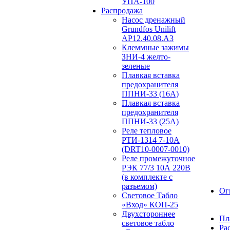
УПА-100
Распродажа
Насос дренажный
Grundfos Unilift
АP12.40.08.A3
Клеммные зажимы
ЗНИ-4 желто-
зеленые
Плавкая вставка
предохранителя
ППНИ-33 (16А)
Плавкая вставка
предохранителя
ППНИ-33 (25А)
Реле тепловое
РТИ-1314 7-10А
(DRT10-0007-0010)
Реле промежуточное
РЭК 77/3 10А 220В
(в комплекте с
разъемом)
Ог
Световое Табло
«Вход» КОП-25
Двухстороннее
Пл
световое табло
Ра