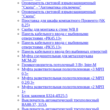
Оповещатель световой взрывозащищенный
"Скопа" - "Автоматика отключена"
Оповещатель световой взрывозащищенный
"Скопа"
Проставка для шкафа компактного Провенто (SK
8.25)
Скобы для монтажа к стене WB 8
Панель кабельного ввода с выбивными
отверстиями «РК45.13»
Панель кабельного ввода с выбивными
отверстиями «РК35.13»
Панель кабельного ввода без выбивных отверстий
Муфта соединительная для металлорукава
МСМ-20
Громкоговоритель потолочный 3 Вт, Inter-M
Муфта разветвительная полиэтиленовая «3 МРП
0,5»
Муфта разветвительная полиэтиленовая «2 МРП
0,2/0,3»
Муфта разветвительная полиэтиленовая «2 МРП
1»
Блок зажимов БЗ24-4П25-5
Выключатель автоматический трехполюсный
ВА88-37, 315А
Выключатель автоматический трехполюсный