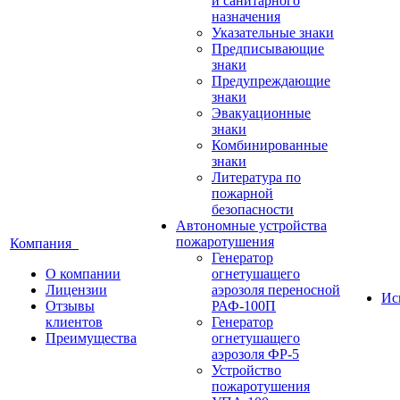
и санитарного
назначения
Указательные знаки
Предписывающие
знаки
Предупреждающие
знаки
Эвакуационные
знаки
Комбинированные
знаки
Литература по
пожарной
безопасности
Автономные устройства
пожаротушения
Компания
Генератор
О компании
огнетушащего
Лицензии
аэрозоля переносной
Ис
Отзывы
РАФ-100П
клиентов
Генератор
Преимущества
огнетушащего
аэрозоля ФР-5
Устройство
пожаротушения