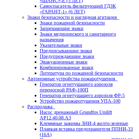
«ШАНС»-Е (5 ЛЕТ)
Самоспасатель фильтрующий ГДЗК
«ГАРАНТ-1» (6 ЛЕТ)
Знаки безопасности и наглядная агитация
Знаки пожарной безопасности
Запрещающие знаки
Знаки медицинского и санитарного
назначения
Указательные знаки
Предписывающие знаки
Предупреждающие знаки
Эвакуационные знаки
Комбинированные знаки
Литература по пожарной безопасности
Автономные устройства пожаротушения
Генератор огнетушащего аэрозоля
переносной РАФ-100П
Генератор огнетушащего аэрозоля ФР-5
Устройство пожаротушения УПА-100
Распродажа
Насос дренажный Grundfos Unilift
АP12.40.08.A3
Клеммные зажимы ЗНИ-4 желто-зеленые
Плавкая вставка предохранителя ППНИ-33
(16А)