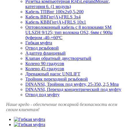
Розетка компьютерная RJ45LegrandMosaic,
категория 6. (1 модуль)
Кабель ТПВнг 100х2х0,5-200
Кабель ВВГнг(А)-FRLS 3х4
Кабель КВВГнг(А)-FRLS 10х1
Оптоволоконный кабель с 8 волокнами SM
ULSZH 9/125; тип волокна OS2, 6мм с 900µ
буфером -40-+60ºC
Гибкая муфта
Отвод резьбовой
Адаптер фланцевый
Клапан обратный двустворчатый
Колено 90 градусов
Колено 45 градусов
Дренажный насос UNILIFT
Тройник переходной резьбовой
DINANSI, Тройник под муфту, 25-350, 2,5 Мпа
DINANSI, Переход концентрический под муфту
Отвод под муфту
Наше кредо - обеспечение пожарной
безопасности всем
своим клиентам!