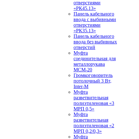
отверстиями
«РК45.13»
Панель кабельного
ввода с выбивными
отверстиями
«РК35.13»
Панель кабельного
ввода без выбивных
отверстий
Муфта
соединительная для
металлорукава
МСМ-20
Громкоговоритель
потолочный 3 Вт,
Inter-M
Муфта
разветвительная
полиэтиленовая «3
МРП 0,5»
Муфта
разветвительная
полиэтиленовая «2
МРП 0,2/0,3»
Муфта