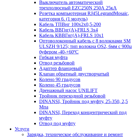
Выключатель автоматический
трехполюсный EZC250N 250А 25кА
Розетка компьютерная RJ45LegrandMosaic,
категория 6. (1 модуль)
Кабель ТПВнг 100х2х0,5-200
Кабель ВВГнг(А)-FRLS 3х4
Кабель КВВГнг(А)-FRLS 10х1
Оптоволоконный кабель с 8 волокнами SM
ULSZH 9/125; тип волокна OS2, 6мм с 900µ
буфером -40-+60ºC
Гибкая муфта
Отвод резьбовой
Адаптер фланцевый
Клапан обратный двустворчатый
Колено 90 градусов
Колено 45 градусов
Дренажный насос UNILIFT
Тройник переходной резьбовой
DINANSI, Тройник под муфту, 25-350, 2,5
Мпа
DINANSI, Переход концентрический под
муфту
Отвод под муфту
Услуги
Зарядка, техническое обслуживание и ремонт