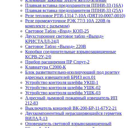
Клеммные зажимы ЗНИ-4 желто-зеленые
Плавкая вставка предохранителя ППНИ-33 (16А)
Плавкая вставка предохранителя ППНИ-33 (25А)
Реле тепловое РТИ-1314 7-10А (DRT10-0007-0010)
Реле промежуточное РЭК 77/3 10А 220В (в
комплекте с разъемом)
Световое Табло «Вход» КОП-25
Двухстороннее световое табло «Выход»
КРИСТАЛЛ-24Д
Световое Табло «Выход» 220В
Коробки соединительные взрывозащищенные
КСРВ-2У-2/0
Прибор расширения ПР Спрут-2
Клавиатура С2000-К
Блок разветвительно-изолирующий под розетку
адресных извещателей БРИЗ исп.01
Устройство контроля шлейфа УКШ-1
Устройство контроля шлейфа УШК-02
Устройство контроля шлейфа УШК-03
Адресный дымовой пожарный извещатель ИП
212-83
Выключатель концевой ВК-200-БР-11-67У2-21
Двухкомпонентный нерасширяющийся герметик
ВИЛАД-13
Оповещатель световой взрывозащищенный