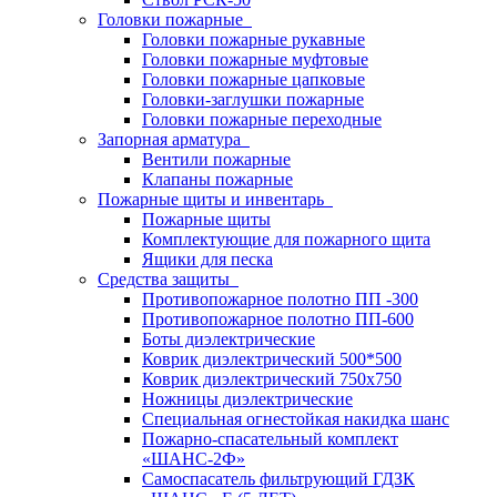
Головки пожарные
Головки пожарные рукавные
Головки пожарные муфтовые
Головки пожарные цапковые
Головки-заглушки пожарные
Головки пожарные переходные
Запорная арматура
Вентили пожарные
Клапаны пожарные
Пожарные щиты и инвентарь
Пожарные щиты
Комплектующие для пожарного щита
Ящики для песка
Средства защиты
Противопожарное полотно ПП -300
Противопожарное полотно ПП-600
Боты диэлектрические
Коврик диэлектрический 500*500
Коврик диэлектрический 750х750
Ножницы диэлектрические
Специальная огнестойкая накидка шанс
Пожарно-спасательный комплект
«ШАНС-2Ф»
Самоспасатель фильтрующий ГДЗК