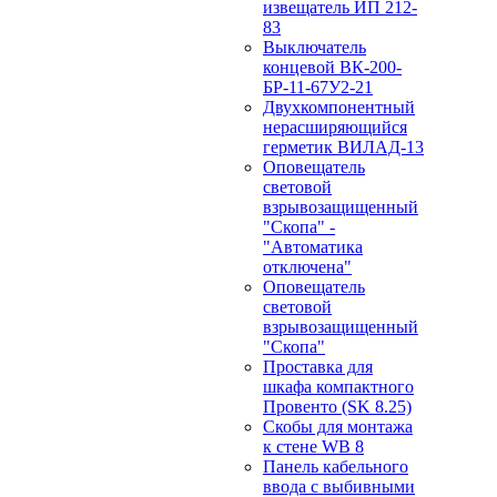
извещатель ИП 212-
83
Выключатель
концевой ВК-200-
БР-11-67У2-21
Двухкомпонентный
нерасширяющийся
герметик ВИЛАД-13
Оповещатель
световой
взрывозащищенный
"Скопа" -
"Автоматика
отключена"
Оповещатель
световой
взрывозащищенный
"Скопа"
Проставка для
шкафа компактного
Провенто (SK 8.25)
Скобы для монтажа
к стене WB 8
Панель кабельного
ввода с выбивными