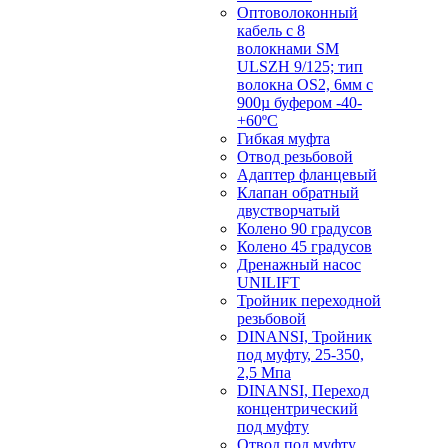
Оптоволоконный
кабель с 8
волокнами SM
ULSZH 9/125; тип
волокна OS2, 6мм с
900µ буфером -40-
+60ºC
Гибкая муфта
Отвод резьбовой
Адаптер фланцевый
Клапан обратный
двустворчатый
Колено 90 градусов
Колено 45 градусов
Дренажный насос
UNILIFT
Тройник переходной
резьбовой
DINANSI, Тройник
под муфту, 25-350,
2,5 Мпа
DINANSI, Переход
концентрический
под муфту
Отвод под муфту