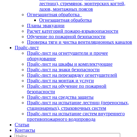
лестниц), стремянок, монтерских когтей,
лазов, монтажных поясов
Огнезащитная обработка
Огнезащитная обработка
Планы эвакуации
Расчет категорий пожаро-взрывоопасности
Обучение по пожарной безопасности
Проверка тяги и чистка вентиляционных каналов
Прайс-лист
Прайс-лист на огнетушители и прочее
оборудование
Прайс-лист на шкафы и комплектующие
Прайс-лист на знаки безопасности
Прайс-лист на перезарядку огнетушителей
Прайс-лист на монтаж и услуги
Прайс-лист на обучение по пожарной
безопасности
Прайс-лист на средства защиты
Прайс-лист на испытание лестниц (переносных,
стационарных), страховочных систем
Прайс-лист на испытание систем внутреннего
противопожарного водопровода
Статьи
Контакты