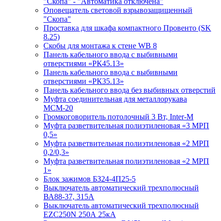
"Скопа" - "Автоматика отключена"
Оповещатель световой взрывозащищенный
"Скопа"
Проставка для шкафа компактного Провенто (SK
8.25)
Скобы для монтажа к стене WB 8
Панель кабельного ввода с выбивными
отверстиями «РК45.13»
Панель кабельного ввода с выбивными
отверстиями «РК35.13»
Панель кабельного ввода без выбивных отверстий
Муфта соединительная для металлорукава
МСМ-20
Громкоговоритель потолочный 3 Вт, Inter-M
Муфта разветвительная полиэтиленовая «3 МРП
0,5»
Муфта разветвительная полиэтиленовая «2 МРП
0,2/0,3»
Муфта разветвительная полиэтиленовая «2 МРП
1»
Блок зажимов БЗ24-4П25-5
Выключатель автоматический трехполюсный
ВА88-37, 315А
Выключатель автоматический трехполюсный
EZC250N 250А 25кА