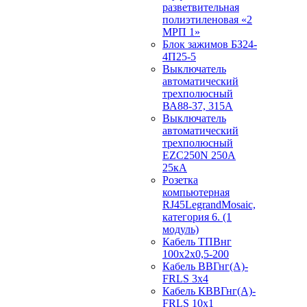
разветвительная
полиэтиленовая «2
МРП 1»
Блок зажимов БЗ24-
4П25-5
Выключатель
автоматический
трехполюсный
ВА88-37, 315А
Выключатель
автоматический
трехполюсный
EZC250N 250А
25кА
Розетка
компьютерная
RJ45LegrandMosaic,
категория 6. (1
модуль)
Кабель ТПВнг
100х2х0,5-200
Кабель ВВГнг(А)-
FRLS 3х4
Кабель КВВГнг(А)-
FRLS 10х1