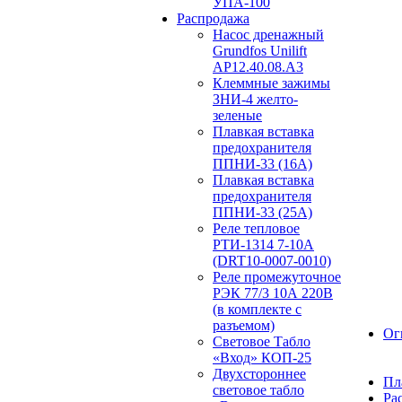
УПА-100
Распродажа
Насос дренажный
Grundfos Unilift
АP12.40.08.A3
Клеммные зажимы
ЗНИ-4 желто-
зеленые
Плавкая вставка
предохранителя
ППНИ-33 (16А)
Плавкая вставка
предохранителя
ППНИ-33 (25А)
Реле тепловое
РТИ-1314 7-10А
(DRT10-0007-0010)
Реле промежуточное
РЭК 77/3 10А 220В
(в комплекте с
разъемом)
Ог
Световое Табло
«Вход» КОП-25
Двухстороннее
Пл
световое табло
Ра