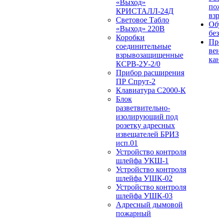
«Выход»
по
КРИСТАЛЛ-24Д
вз
Световое Табло
Об
«Выход» 220В
бе
Коробки
Пр
соединительные
ве
взрывозащищенные
ка
КСРВ-2У-2/0
Прибор расширения
ПР Спрут-2
Клавиатура С2000-К
Блок
разветвительно-
изолирующий под
розетку адресных
извещателей БРИЗ
исп.01
Устройство контроля
шлейфа УКШ-1
Устройство контроля
шлейфа УШК-02
Устройство контроля
шлейфа УШК-03
Адресный дымовой
пожарный