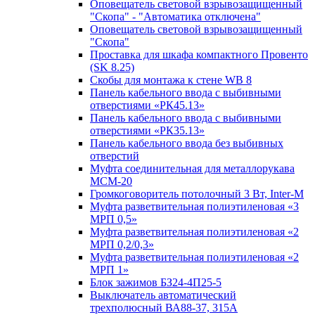
Оповещатель световой взрывозащищенный
"Скопа" - "Автоматика отключена"
Оповещатель световой взрывозащищенный
"Скопа"
Проставка для шкафа компактного Провенто
(SK 8.25)
Скобы для монтажа к стене WB 8
Панель кабельного ввода с выбивными
отверстиями «РК45.13»
Панель кабельного ввода с выбивными
отверстиями «РК35.13»
Панель кабельного ввода без выбивных
отверстий
Муфта соединительная для металлорукава
МСМ-20
Громкоговоритель потолочный 3 Вт, Inter-M
Муфта разветвительная полиэтиленовая «3
МРП 0,5»
Муфта разветвительная полиэтиленовая «2
МРП 0,2/0,3»
Муфта разветвительная полиэтиленовая «2
МРП 1»
Блок зажимов БЗ24-4П25-5
Выключатель автоматический
трехполюсный ВА88-37, 315А