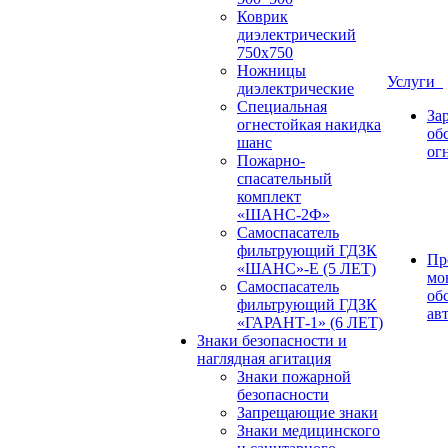
Коврик
диэлектрический
750х750
Ножницы
Услуги
диэлектрические
Специальная
За
огнестойкая накидка
об
шанс
ог
Пожарно-
спасательный
комплект
«ШАНС-2Ф»
Самоспасатель
фильтрующий ГДЗК
Пр
«ШАНС»-Е (5 ЛЕТ)
мо
Самоспасатель
об
фильтрующий ГДЗК
ав
«ГАРАНТ-1» (6 ЛЕТ)
Знаки безопасности и
наглядная агитация
Знаки пожарной
безопасности
Запрещающие знаки
Знаки медицинского