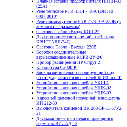
Плавкая вставка предохранителя ППНИ-33
(25А)
Реле тепловое РТИ-1314 7-10А (DRT10-
0007-0010)
Реле промежуточное РЭК 77/3 10А 220В (в
комплекте с разъемом)
Световое Табло «Вход» КОП-25
Двухстороннее световое табло «Выход»
КРИСТАЛЛ-24Д
Световое Табло «Выход» 220В
Коробки соединительные
взрывозащищенные КСРВ-2У-2/0
Прибор расширения ПР Спрут-2
Клавиатура С2000-К
Блок разветвительно-изолирующий под
розетку адресных извещателей БРИЗ исп.01
Устройство контроля шлейфа УКШ-1
Устройство контроля шлейфа УШК-02
Устройство контроля шлейфа УШК-03
Адресный дымовой пожарный извещатель
ИП 212-83
Выключатель концевой ВК-200-БР-11-67У2-
21
Двухкомпонентный нерасширяющийся
герметик ВИЛАД-13