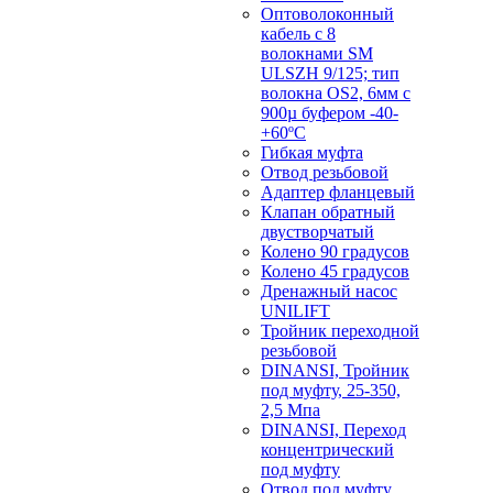
Оптоволоконный
кабель с 8
волокнами SM
ULSZH 9/125; тип
волокна OS2, 6мм с
900µ буфером -40-
+60ºC
Гибкая муфта
Отвод резьбовой
Адаптер фланцевый
Клапан обратный
двустворчатый
Колено 90 градусов
Колено 45 градусов
Дренажный насос
UNILIFT
Тройник переходной
резьбовой
DINANSI, Тройник
под муфту, 25-350,
2,5 Мпа
DINANSI, Переход
концентрический
под муфту
Отвод под муфту