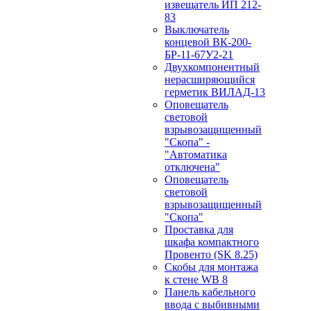
извещатель ИП 212-
83
Выключатель
концевой ВК-200-
БР-11-67У2-21
Двухкомпонентный
нерасширяющийся
герметик ВИЛАД-13
Оповещатель
световой
взрывозащищенный
"Скопа" -
"Автоматика
отключена"
Оповещатель
световой
взрывозащищенный
"Скопа"
Проставка для
шкафа компактного
Провенто (SK 8.25)
Скобы для монтажа
к стене WB 8
Панель кабельного
ввода с выбивными