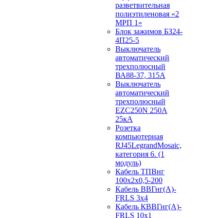
разветвительная
полиэтиленовая «2
МРП 1»
Блок зажимов БЗ24-
4П25-5
Выключатель
автоматический
трехполюсный
ВА88-37, 315А
Выключатель
автоматический
трехполюсный
EZC250N 250А
25кА
Розетка
компьютерная
RJ45LegrandMosaic,
категория 6. (1
модуль)
Кабель ТПВнг
100х2х0,5-200
Кабель ВВГнг(А)-
FRLS 3х4
Кабель КВВГнг(А)-
FRLS 10х1