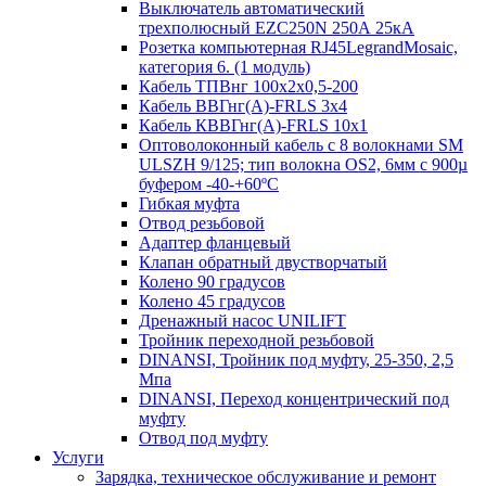
Выключатель автоматический
трехполюсный EZC250N 250А 25кА
Розетка компьютерная RJ45LegrandMosaic,
категория 6. (1 модуль)
Кабель ТПВнг 100х2х0,5-200
Кабель ВВГнг(А)-FRLS 3х4
Кабель КВВГнг(А)-FRLS 10х1
Оптоволоконный кабель с 8 волокнами SM
ULSZH 9/125; тип волокна OS2, 6мм с 900µ
буфером -40-+60ºC
Гибкая муфта
Отвод резьбовой
Адаптер фланцевый
Клапан обратный двустворчатый
Колено 90 градусов
Колено 45 градусов
Дренажный насос UNILIFT
Тройник переходной резьбовой
DINANSI, Тройник под муфту, 25-350, 2,5
Мпа
DINANSI, Переход концентрический под
муфту
Отвод под муфту
Услуги
Зарядка, техническое обслуживание и ремонт