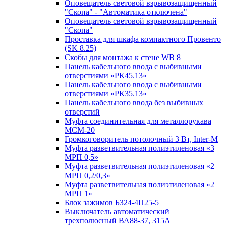
Оповещатель световой взрывозащищенный
"Скопа" - "Автоматика отключена"
Оповещатель световой взрывозащищенный
"Скопа"
Проставка для шкафа компактного Провенто
(SK 8.25)
Скобы для монтажа к стене WB 8
Панель кабельного ввода с выбивными
отверстиями «РК45.13»
Панель кабельного ввода с выбивными
отверстиями «РК35.13»
Панель кабельного ввода без выбивных
отверстий
Муфта соединительная для металлорукава
МСМ-20
Громкоговоритель потолочный 3 Вт, Inter-M
Муфта разветвительная полиэтиленовая «3
МРП 0,5»
Муфта разветвительная полиэтиленовая «2
МРП 0,2/0,3»
Муфта разветвительная полиэтиленовая «2
МРП 1»
Блок зажимов БЗ24-4П25-5
Выключатель автоматический
трехполюсный ВА88-37, 315А