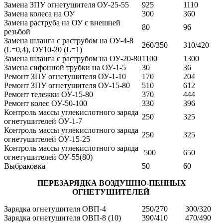
Замена ЗПУ огнетушителя ОУ-25-55
925
1110
Замена колеса на ОУ
300
360
Замена раструба на ОУ с внешней
80
96
резьбой
Замена шланга с раструбом на ОУ-4-8
260/350
310/420
(L=0,4), ОУ10-20 (L=1)
Замена шланга с раструбом на ОУ-20-80
1100
1300
Замена сифонной трубки на ОУ-1-5
30
36
Ремонт ЗПУ огнетушителя ОУ-1-10
170
204
Ремонт ЗПУ огнетушителя ОУ-15-80
510
612
Ремонт тележки ОУ-15-80
370
444
Ремонт колес ОУ-50-100
330
396
Контроль массы углекислотного заряда
250
325
огнетушителей ОУ-1-7
Контроль массы углекислотного заряда
250
325
огнетушителей ОУ-15-25
Контроль массы углекислотного заряда
500
650
огнетушителей ОУ-55(80)
Выбраковка
50
60
ПЕРЕЗАРЯДКА ВОЗДУШНО-ПЕННЫХ
ОГНЕТУШИТЕЛЕЙ
Зарядка огнетушителя ОВП-4
250/270
300/320
Зарядка огнетушителя ОВП-8 (10)
390/410
470/490