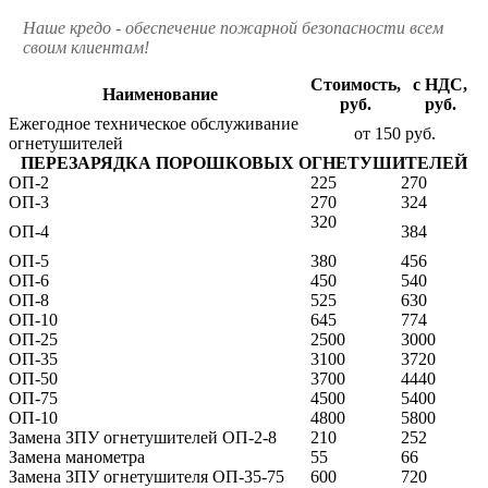
Наше кредо - обеспечение пожарной
безопасности всем
своим клиентам!
Стоимость,
с НДС,
Наименование
руб.
руб.
Ежегодное техническое обслуживание
от 150 руб.
огнетушителей
ПЕРЕЗАРЯДКА ПОРОШКОВЫХ ОГНЕТУШИТЕЛЕЙ
ОП-2
225
270
ОП-3
270
324
320
ОП-4
384
ОП-5
380
456
ОП-6
450
540
ОП-8
525
630
ОП-10
645
774
ОП-25
2500
3000
ОП-35
3100
3720
ОП-50
3700
4440
ОП-75
4500
5400
ОП-10
4800
5800
Замена ЗПУ огнетушителей ОП-2-8
210
252
Замена манометра
55
66
Замена ЗПУ огнетушителя ОП-35-75
600
720