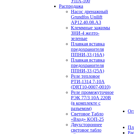
УПА-100
Распродажа
Насос дренажный
Grundfos Unilift
АP12.40.08.A3
Клеммные зажимы
ЗНИ-4 желто-
зеленые
Плавкая вставка
предохранителя
ППНИ-33 (16А)
Плавкая вставка
предохранителя
ППНИ-33 (25А)
Реле тепловое
РТИ-1314 7-10А
(DRT10-0007-0010)
Реле промежуточное
РЭК 77/3 10А 220В
(в комплекте с
разъемом)
Ог
Световое Табло
«Вход» КОП-25
Двухстороннее
Пл
световое табло
Ра