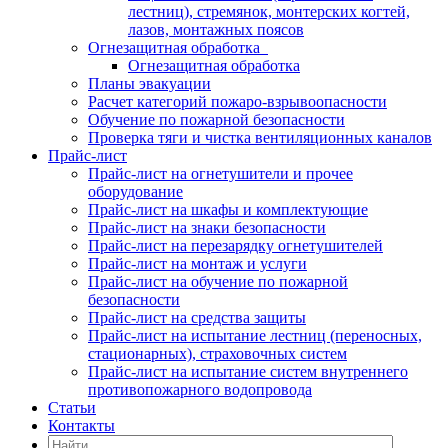
лестниц), стремянок, монтерских когтей,
лазов, монтажных поясов
Огнезащитная обработка
Огнезащитная обработка
Планы эвакуации
Расчет категорий пожаро-взрывоопасности
Обучение по пожарной безопасности
Проверка тяги и чистка вентиляционных каналов
Прайс-лист
Прайс-лист на огнетушители и прочее
оборудование
Прайс-лист на шкафы и комплектующие
Прайс-лист на знаки безопасности
Прайс-лист на перезарядку огнетушителей
Прайс-лист на монтаж и услуги
Прайс-лист на обучение по пожарной
безопасности
Прайс-лист на средства защиты
Прайс-лист на испытание лестниц (переносных,
стационарных), страховочных систем
Прайс-лист на испытание систем внутреннего
противопожарного водопровода
Статьи
Контакты