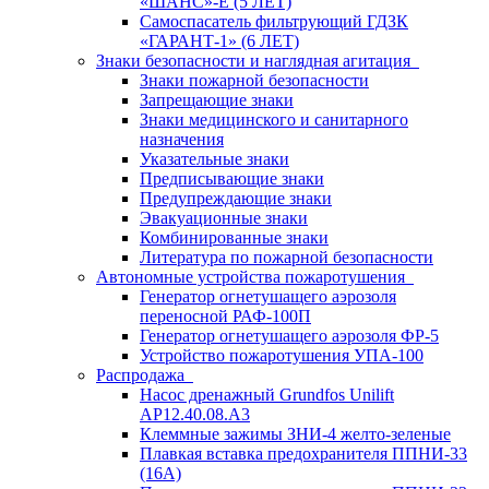
«ШАНС»-Е (5 ЛЕТ)
Самоспасатель фильтрующий ГДЗК
«ГАРАНТ-1» (6 ЛЕТ)
Знаки безопасности и наглядная агитация
Знаки пожарной безопасности
Запрещающие знаки
Знаки медицинского и санитарного
назначения
Указательные знаки
Предписывающие знаки
Предупреждающие знаки
Эвакуационные знаки
Комбинированные знаки
Литература по пожарной безопасности
Автономные устройства пожаротушения
Генератор огнетушащего аэрозоля
переносной РАФ-100П
Генератор огнетушащего аэрозоля ФР-5
Устройство пожаротушения УПА-100
Распродажа
Насос дренажный Grundfos Unilift
АP12.40.08.A3
Клеммные зажимы ЗНИ-4 желто-зеленые
Плавкая вставка предохранителя ППНИ-33
(16А)