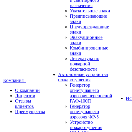
и санитарного
назначения
Указательные знаки
Предписывающие
знаки
Предупреждающие
знаки
Эвакуационные
знаки
Комбинированные
знаки
Литература по
пожарной
безопасности
Автономные устройства
пожаротушения
Компания
Генератор
О компании
огнетушащего
Лицензии
аэрозоля переносной
Ис
Отзывы
РАФ-100П
клиентов
Генератор
Преимущества
огнетушащего
аэрозоля ФР-5
Устройство
пожаротушения