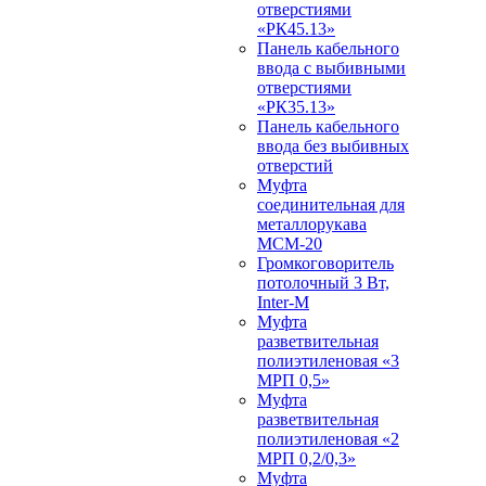
отверстиями
«РК45.13»
Панель кабельного
ввода с выбивными
отверстиями
«РК35.13»
Панель кабельного
ввода без выбивных
отверстий
Муфта
соединительная для
металлорукава
МСМ-20
Громкоговоритель
потолочный 3 Вт,
Inter-M
Муфта
разветвительная
полиэтиленовая «3
МРП 0,5»
Муфта
разветвительная
полиэтиленовая «2
МРП 0,2/0,3»
Муфта