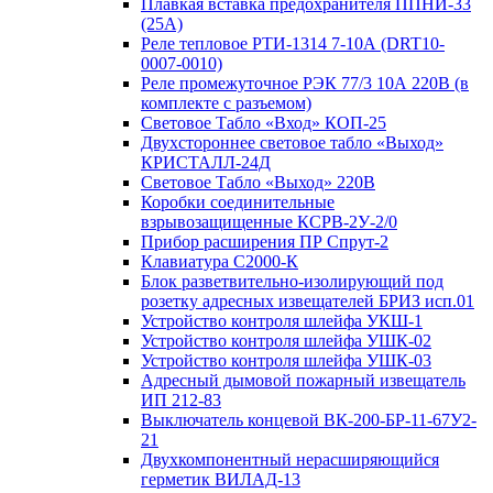
Плавкая вставка предохранителя ППНИ-33
(25А)
Реле тепловое РТИ-1314 7-10А (DRT10-
0007-0010)
Реле промежуточное РЭК 77/3 10А 220В (в
комплекте с разъемом)
Световое Табло «Вход» КОП-25
Двухстороннее световое табло «Выход»
КРИСТАЛЛ-24Д
Световое Табло «Выход» 220В
Коробки соединительные
взрывозащищенные КСРВ-2У-2/0
Прибор расширения ПР Спрут-2
Клавиатура С2000-К
Блок разветвительно-изолирующий под
розетку адресных извещателей БРИЗ исп.01
Устройство контроля шлейфа УКШ-1
Устройство контроля шлейфа УШК-02
Устройство контроля шлейфа УШК-03
Адресный дымовой пожарный извещатель
ИП 212-83
Выключатель концевой ВК-200-БР-11-67У2-
21
Двухкомпонентный нерасширяющийся
герметик ВИЛАД-13