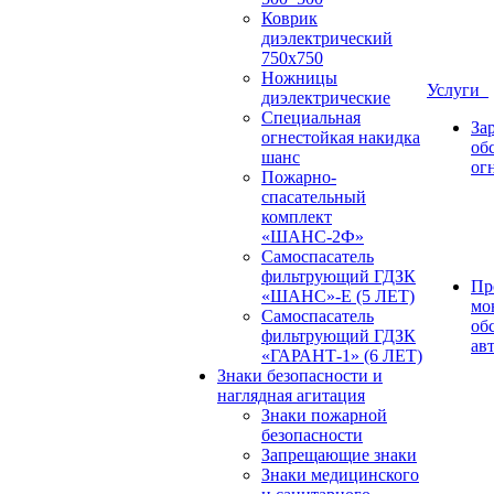
Коврик
диэлектрический
750х750
Ножницы
Услуги
диэлектрические
Специальная
За
огнестойкая накидка
об
шанс
ог
Пожарно-
спасательный
комплект
«ШАНС-2Ф»
Самоспасатель
фильтрующий ГДЗК
Пр
«ШАНС»-Е (5 ЛЕТ)
мо
Самоспасатель
об
фильтрующий ГДЗК
ав
«ГАРАНТ-1» (6 ЛЕТ)
Знаки безопасности и
наглядная агитация
Знаки пожарной
безопасности
Запрещающие знаки
Знаки медицинского