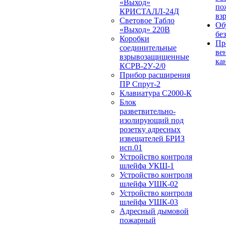
«Выход»
по
КРИСТАЛЛ-24Д
вз
Световое Табло
Об
«Выход» 220В
бе
Коробки
Пр
соединительные
ве
взрывозащищенные
ка
КСРВ-2У-2/0
Прибор расширения
ПР Спрут-2
Клавиатура С2000-К
Блок
разветвительно-
изолирующий под
розетку адресных
извещателей БРИЗ
исп.01
Устройство контроля
шлейфа УКШ-1
Устройство контроля
шлейфа УШК-02
Устройство контроля
шлейфа УШК-03
Адресный дымовой
пожарный