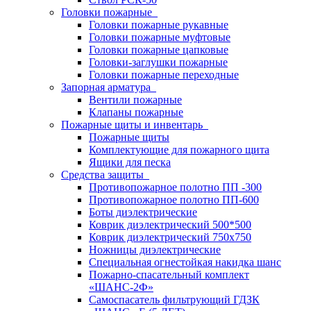
Головки пожарные
Головки пожарные рукавные
Головки пожарные муфтовые
Головки пожарные цапковые
Головки-заглушки пожарные
Головки пожарные переходные
Запорная арматура
Вентили пожарные
Клапаны пожарные
Пожарные щиты и инвентарь
Пожарные щиты
Комплектующие для пожарного щита
Ящики для песка
Средства защиты
Противопожарное полотно ПП -300
Противопожарное полотно ПП-600
Боты диэлектрические
Коврик диэлектрический 500*500
Коврик диэлектрический 750х750
Ножницы диэлектрические
Специальная огнестойкая накидка шанс
Пожарно-спасательный комплект
«ШАНС-2Ф»
Самоспасатель фильтрующий ГДЗК