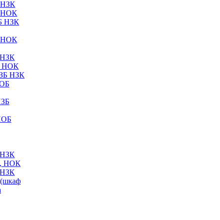
 НЗК
 НОК
Б НЗК
 НОК
 НЗК
Б НОК
ЗБ НЗК
НОБ
НЗБ
НОБ
 НЗК
, НОК
 НЗК
(шкаф
а