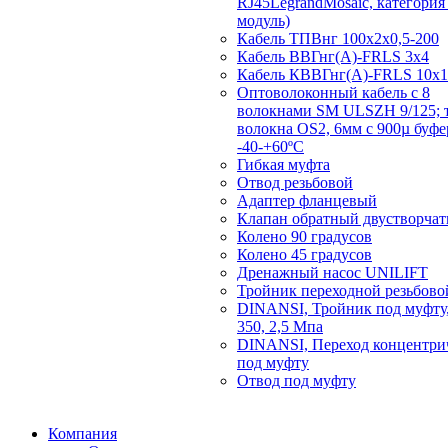
RJ45LegrandMosaic, категория 
модуль)
Кабель ТПВнг 100х2х0,5-200
Кабель ВВГнг(А)-FRLS 3х4
Кабель КВВГнг(А)-FRLS 10х1
Оптоволоконный кабель с 8
волокнами SM ULSZH 9/125; 
волокна OS2, 6мм с 900µ буф
-40-+60ºC
Гибкая муфта
Отвод резьбовой
Адаптер фланцевый
Клапан обратный двустворча
Колено 90 градусов
Колено 45 градусов
Дренажный насос UNILIFT
Тройник переходной резьбово
DINANSI, Тройник под муфту,
350, 2,5 Мпа
DINANSI, Переход концентри
под муфту
Отвод под муфту
Компания