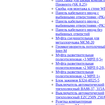
Проставка для шкафа компакт
Провенто (SK 8.25)
Скобы для монтажа к стене W
Панель кабельного ввода с
выбивными отверстиями «РК4
Панель кабельного ввода с
выбивными отверстиями «РК3
Панель кабельного ввода без
выбивных отверстий
Муфта соединительная для
металлорукава МСМ-20
Громкоговоритель потолочный
Inter-M
Муфта разветвительная
полиэтиленовая «3 МРП 0,5»
Муфта разветвительная
полиэтиленовая «2 МРП 0,2/0,
Муфта разветвительная
полиэтиленовая «2 МРП 1»
Блок зажимов БЗ24-4П25-5
Выключатель автоматический
трехполюсный ВА88-37, 315А
Выключатель автоматический
трехполюсный EZC250N 250
Розетка компьютерная