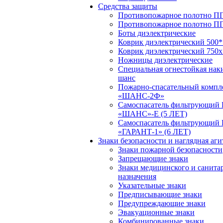
Средства защиты
Противопожарное полотно ПП
Противопожарное полотно П
Боты диэлектрические
Коврик диэлектрический 500*
Коврик диэлектрический 750х
Ножницы диэлектрические
Специальная огнестойкая нак
шанс
Пожарно-спасательный компл
«ШАНС-2Ф»
Самоспасатель фильтрующий
«ШАНС»-Е (5 ЛЕТ)
Самоспасатель фильтрующий
«ГАРАНТ-1» (6 ЛЕТ)
Знаки безопасности и наглядная аг
Знаки пожарной безопасности
Запрещающие знаки
Знаки медицинского и санита
назначения
Указательные знаки
Предписывающие знаки
Предупреждающие знаки
Эвакуационные знаки
Комбинированные знаки