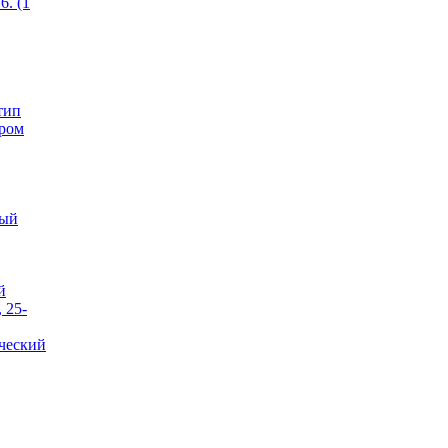
6. (1
тип
ером
тый
й
 25-
ческий