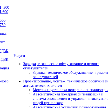
 -300
П-600
500
750
идка
ект
 ГДЗК
Услуги
 ГДЗК
Зарядка, техническое обслуживание и ремонт
итация
огнетушителей
Зарядка, техническое обслуживание и ремон
огнетушителей
рного
Проектирование, монтаж, техническое обслужива
автоматических систем
Монтаж и установка пожарной сигнализаци
Автоматическая пожарная сигнализация и
система оповещения и управления эвакуаци
людей при пожаре
Автоматические установки пожаротушения