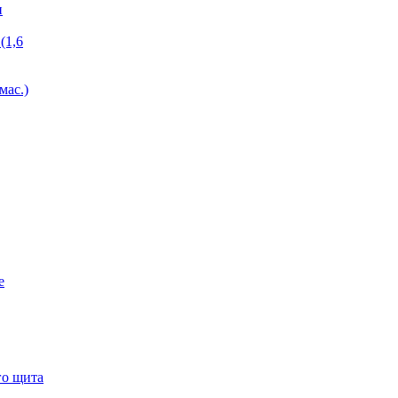
и
(1,6
мас.)
е
го щита