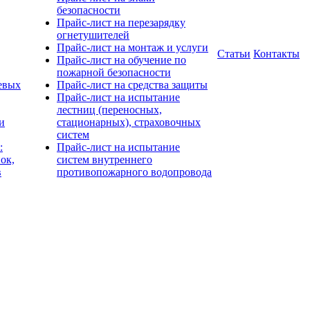
безопасности
Прайс-лист на перезарядку
огнетушителей
Прайс-лист на монтаж и услуги
Статьи
Контакты
Прайс-лист на обучение по
пожарной безопасности
евых
Прайс-лист на средства защиты
Прайс-лист на испытание
лестниц (переносных,
и
стационарных), страховочных
систем
:
Прайс-лист на испытание
ок,
систем внутреннего
в
противопожарного водопровода