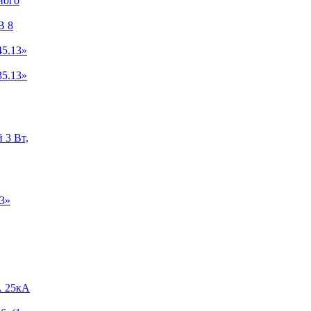
ного
B 8
5.13»
5.13»
 3 Вт,
3»
А 25кА