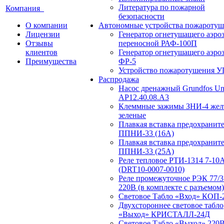
Литература по пожарной
Компания
безопасности
О компании
Автономные устройства пожаротуш
Лицензии
Генератор огнетушащего аэро
Отзывы
переносной РАФ-100П
клиентов
Генератор огнетушащего аэро
Преимущества
ФР-5
Устройство пожаротушения 
Распродажа
Насос дренажный Grundfos Uni
АP12.40.08.A3
Клеммные зажимы ЗНИ-4 жел
зеленые
Плавкая вставка предохранит
ППНИ-33 (16А)
Плавкая вставка предохранит
ППНИ-33 (25А)
Реле тепловое РТИ-1314 7-10
(DRT10-0007-0010)
Реле промежуточное РЭК 77/3
220В (в комплекте с разъемом)
Световое Табло «Вход» КОП-
Двухстороннее световое табло
«Выход» КРИСТАЛЛ-24Д
Световое Табло «Выход» 220