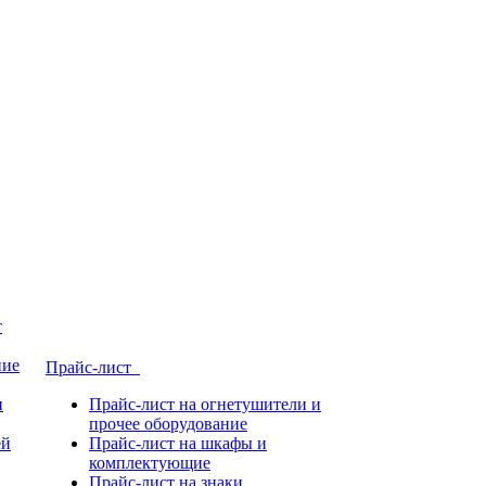
т
ние
Прайс-лист
и
Прайс-лист на огнетушители и
прочее оборудование
ей
Прайс-лист на шкафы и
комплектующие
Прайс-лист на знаки