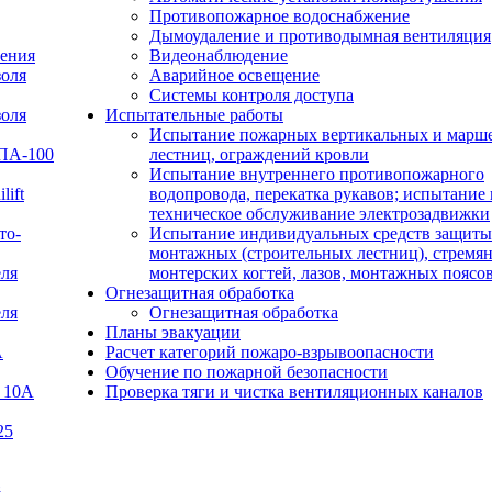
Противопожарное водоснабжение
Дымоудаление и противодымная вентиляция
ения
Видеонаблюдение
золя
Аварийное освещение
Системы контроля доступа
золя
Испытательные работы
Испытание пожарных вертикальных и марш
УПА-100
лестниц, ограждений кровли
Испытание внутреннего противопожарного
lift
водопровода, перекатка рукавов; испытание 
техническое обслуживание электрозадвижки
то-
Испытание индивидуальных средств защиты
монтажных (строительных лестниц), стремян
еля
монтерских когтей, лазов, монтажных поясо
Огнезащитная обработка
еля
Огнезащитная обработка
Планы эвакуации
А
Расчет категорий пожаро-взрывоопасности
Обучение по пожарной безопасности
 10А
Проверка тяги и чистка вентиляционных каналов
25
В