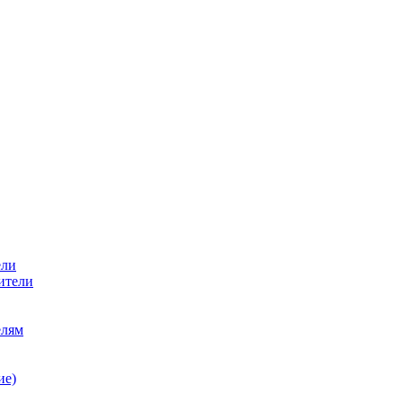
ели
ители
елям
ие)