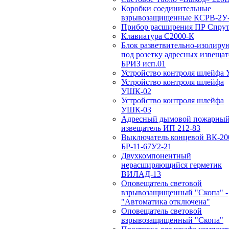
Коробки соединительные
взрывозащищенные КСРВ-2У-
Прибор расширения ПР Спрут
Клавиатура С2000-К
Блок разветвительно-изолир
под розетку адресных извещат
БРИЗ исп.01
Устройство контроля шлейфа
Устройство контроля шлейфа
УШК-02
Устройство контроля шлейфа
УШК-03
Адресный дымовой пожарны
извещатель ИП 212-83
Выключатель концевой ВК-20
БР-11-67У2-21
Двухкомпонентный
нерасширяющийся герметик
ВИЛАД-13
Оповещатель световой
взрывозащищенный "Скопа" -
"Автоматика отключена"
Оповещатель световой
взрывозащищенный "Скопа"