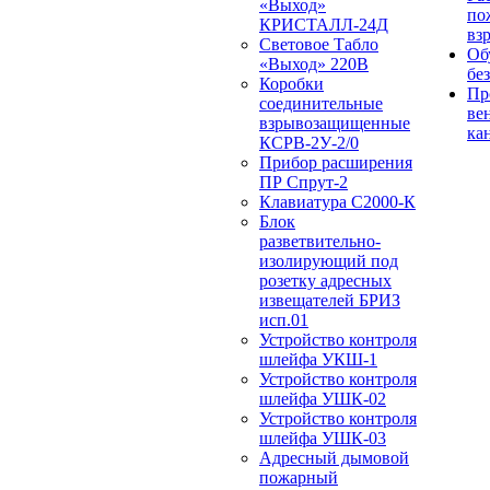
«Выход»
по
КРИСТАЛЛ-24Д
вз
Световое Табло
Об
«Выход» 220В
бе
Коробки
Пр
соединительные
ве
взрывозащищенные
ка
КСРВ-2У-2/0
Прибор расширения
ПР Спрут-2
Клавиатура С2000-К
Блок
разветвительно-
изолирующий под
розетку адресных
извещателей БРИЗ
исп.01
Устройство контроля
шлейфа УКШ-1
Устройство контроля
шлейфа УШК-02
Устройство контроля
шлейфа УШК-03
Адресный дымовой
пожарный