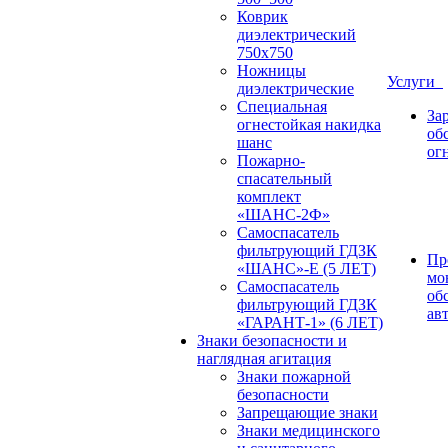
Коврик
диэлектрический
750х750
Ножницы
Услуги
диэлектрические
Специальная
За
огнестойкая накидка
об
шанс
ог
Пожарно-
спасательный
комплект
«ШАНС-2Ф»
Самоспасатель
фильтрующий ГДЗК
Пр
«ШАНС»-Е (5 ЛЕТ)
мо
Самоспасатель
об
фильтрующий ГДЗК
ав
«ГАРАНТ-1» (6 ЛЕТ)
Знаки безопасности и
наглядная агитация
Знаки пожарной
безопасности
Запрещающие знаки
Знаки медицинского