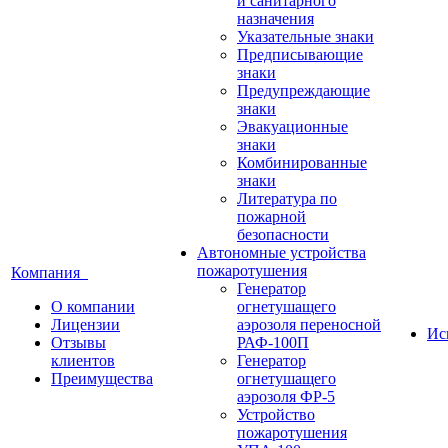
и санитарного
назначения
Указательные знаки
Предписывающие
знаки
Предупреждающие
знаки
Эвакуационные
знаки
Комбинированные
знаки
Литература по
пожарной
безопасности
Автономные устройства
пожаротушения
Компания
Генератор
О компании
огнетушащего
Лицензии
аэрозоля переносной
Ис
Отзывы
РАФ-100П
клиентов
Генератор
Преимущества
огнетушащего
аэрозоля ФР-5
Устройство
пожаротушения