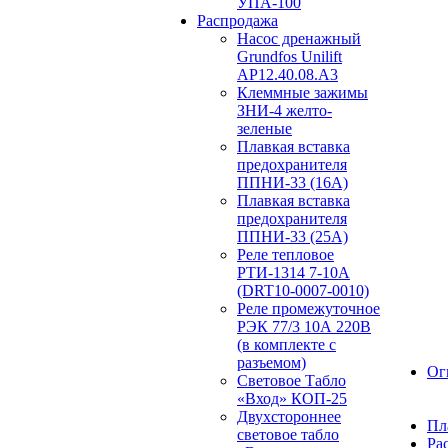
УПА-100
Распродажа
Насос дренажный
Grundfos Unilift
АP12.40.08.A3
Клеммные зажимы
ЗНИ-4 желто-
зеленые
Плавкая вставка
предохранителя
ППНИ-33 (16А)
Плавкая вставка
предохранителя
ППНИ-33 (25А)
Реле тепловое
РТИ-1314 7-10А
(DRT10-0007-0010)
Реле промежуточное
РЭК 77/3 10А 220В
(в комплекте с
разъемом)
Ог
Световое Табло
«Вход» КОП-25
Двухстороннее
Пл
световое табло
Ра