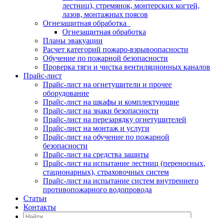
лестниц), стремянок, монтерских когтей,
лазов, монтажных поясов
Огнезащитная обработка
Огнезащитная обработка
Планы эвакуации
Расчет категорий пожаро-взрывоопасности
Обучение по пожарной безопасности
Проверка тяги и чистка вентиляционных каналов
Прайс-лист
Прайс-лист на огнетушители и прочее
оборудование
Прайс-лист на шкафы и комплектующие
Прайс-лист на знаки безопасности
Прайс-лист на перезарядку огнетушителей
Прайс-лист на монтаж и услуги
Прайс-лист на обучение по пожарной
безопасности
Прайс-лист на средства защиты
Прайс-лист на испытание лестниц (переносных,
стационарных), страховочных систем
Прайс-лист на испытание систем внутреннего
противопожарного водопровода
Статьи
Контакты