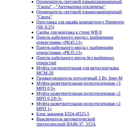
Оповещатель световой взрывозащищенный
"Скопа" - "Автоматика отключена"
Оповещатель световой взрывозащищенный
"Скопа"
Проставка для шкафа компактного Провенто
(SK 8.25)
Скобы для монтажа к стене WB 8
Панель кабельного ввода с выбивными
отверстиями «РК45.13»
Панель кабельного ввода с выбивными
отверстиями «РК35.13»
Панель кабельного ввода без выбивных
отверстий
Муфта соединительная для металлорукава
МСМ-20
Громкоговоритель потолочный 3 Вт, Inter-M
Муфта разветвительная полиэтиленовая «3
МРП 0,5»
Муфта разветвительная полиэтиленовая «2
МРП 0,2/0,3»
Муфта разветвительная полиэтиленовая «2
МРП 1»
Блок зажимов БЗ24-4П25-5
Выключатель автоматический
трехполюсный ВА88-37, 315А