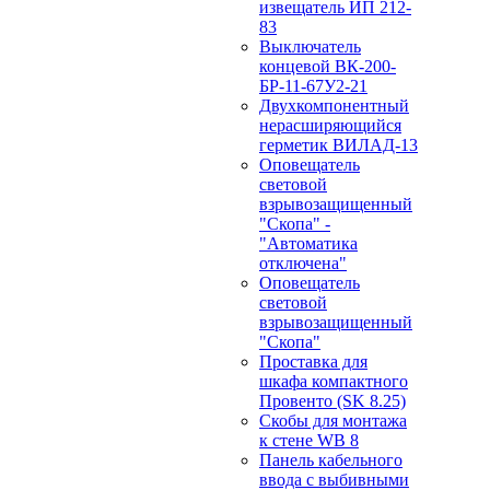
извещатель ИП 212-
83
Выключатель
концевой ВК-200-
БР-11-67У2-21
Двухкомпонентный
нерасширяющийся
герметик ВИЛАД-13
Оповещатель
световой
взрывозащищенный
"Скопа" -
"Автоматика
отключена"
Оповещатель
световой
взрывозащищенный
"Скопа"
Проставка для
шкафа компактного
Провенто (SK 8.25)
Скобы для монтажа
к стене WB 8
Панель кабельного
ввода с выбивными