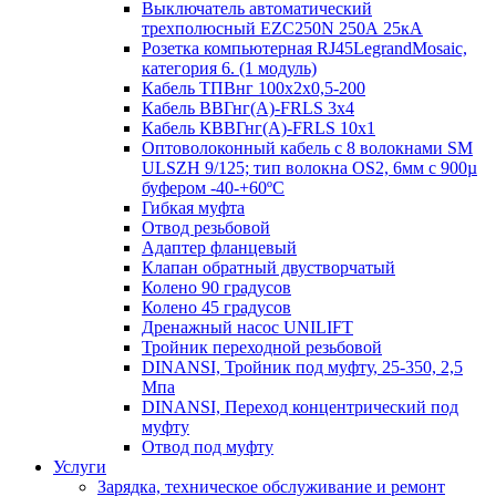
Выключатель автоматический
трехполюсный EZC250N 250А 25кА
Розетка компьютерная RJ45LegrandMosaic,
категория 6. (1 модуль)
Кабель ТПВнг 100х2х0,5-200
Кабель ВВГнг(А)-FRLS 3х4
Кабель КВВГнг(А)-FRLS 10х1
Оптоволоконный кабель с 8 волокнами SM
ULSZH 9/125; тип волокна OS2, 6мм с 900µ
буфером -40-+60ºC
Гибкая муфта
Отвод резьбовой
Адаптер фланцевый
Клапан обратный двустворчатый
Колено 90 градусов
Колено 45 градусов
Дренажный насос UNILIFT
Тройник переходной резьбовой
DINANSI, Тройник под муфту, 25-350, 2,5
Мпа
DINANSI, Переход концентрический под
муфту
Отвод под муфту
Услуги
Зарядка, техническое обслуживание и ремонт