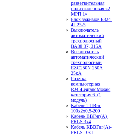
разветвительная
полиэтиленовая «2
МРП 1»
Блок зажимов БЗ24-
4П25-5
Выключатель
автоматический
трехполюсный
ВА88-37, 315А
Выключатель
автоматический
трехполюсный
EZC250N 250А
25кА
Розетка
компьютерная
RJ45LegrandMosaic,
категория 6. (1
модуль)
Кабель ТПВнг
100х2х0,5-200
Кабель ВВГнг(А)-
FRLS 3х4
Кабель КВВГнг(А)-
FRLS 10х1