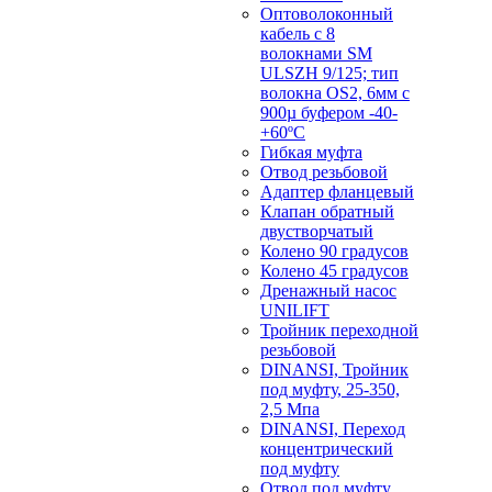
Оптоволоконный
кабель с 8
волокнами SM
ULSZH 9/125; тип
волокна OS2, 6мм с
900µ буфером -40-
+60ºC
Гибкая муфта
Отвод резьбовой
Адаптер фланцевый
Клапан обратный
двустворчатый
Колено 90 градусов
Колено 45 градусов
Дренажный насос
UNILIFT
Тройник переходной
резьбовой
DINANSI, Тройник
под муфту, 25-350,
2,5 Мпа
DINANSI, Переход
концентрический
под муфту
Отвод под муфту