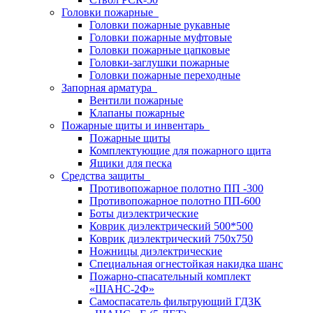
Головки пожарные
Головки пожарные рукавные
Головки пожарные муфтовые
Головки пожарные цапковые
Головки-заглушки пожарные
Головки пожарные переходные
Запорная арматура
Вентили пожарные
Клапаны пожарные
Пожарные щиты и инвентарь
Пожарные щиты
Комплектующие для пожарного щита
Ящики для песка
Средства защиты
Противопожарное полотно ПП -300
Противопожарное полотно ПП-600
Боты диэлектрические
Коврик диэлектрический 500*500
Коврик диэлектрический 750х750
Ножницы диэлектрические
Специальная огнестойкая накидка шанс
Пожарно-спасательный комплект
«ШАНС-2Ф»
Самоспасатель фильтрующий ГДЗК