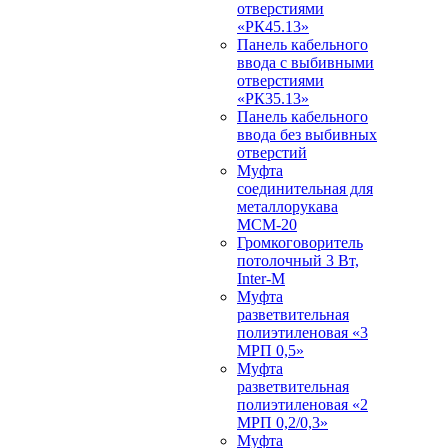
отверстиями
«РК45.13»
Панель кабельного
ввода с выбивными
отверстиями
«РК35.13»
Панель кабельного
ввода без выбивных
отверстий
Муфта
соединительная для
металлорукава
МСМ-20
Громкоговоритель
потолочный 3 Вт,
Inter-M
Муфта
разветвительная
полиэтиленовая «3
МРП 0,5»
Муфта
разветвительная
полиэтиленовая «2
МРП 0,2/0,3»
Муфта