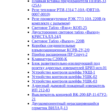
Плавкая вставка предохранителя ППНИ-33
(25А)
Реле тепловое РТИ-1314 7-10А (DRT10-
0007-0010)
Реле промежуточное РЭК 77/3 10А 220В (в
комплекте с разъемом)
Световое Табло «Вход» КОП-25
Двухстороннее световое табло «Выход»
КРИСТАЛЛ-24Д
Световое Табло «Выход» 220В
Коробки соединительные
взрывозащищенные КСРВ-2У-2/0
Прибор расширения ПР Спрут-2
Клавиатура С2000-К
Блок разветвительно-изолирующий под
розетку адресных извещателей БРИЗ исп.01
Устройство контроля шлейфа УКШ-1
Устройство контроля шлейфа УШК-02
Устройство контроля шлейфа УШК-03
Адресный дымовой пожарный извещатель
ИП 212-83
Выключатель концевой ВК-200-БР-11-67У2-
21
Двухкомпонентный нерасширяющийся
герметик ВИЛАД-13