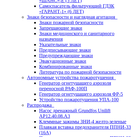
«ШАНС»-Е (5 ЛЕТ)
Самоспасатель фильтрующий ГДЗК
«ГАРАНТ-1» (6 ЛЕТ)
Знаки безопасности и наглядная агитация
Знаки пожарной безопасности
Запрещающие знаки
Знаки медицинского и санитарного
назначения
Указательные знаки
Предписывающие знаки
Предупреждающие знаки
Эвакуационные знаки
Комбинированные знаки
Литература по пожарной безопасности
Автономные устройства пожаротушения
Генератор огнетушащего аэрозоля
переносной РАФ-100П
Генератор огнетушащего аэрозоля ФР-5
Устройство пожаротушения УПА-100
Распродажа
Насос дренажный Grundfos Unilift
АP12.40.08.A3
Клеммные зажимы ЗНИ-4 желто-зеленые
Плавкая вставка предохранителя ППНИ-33
(16А)