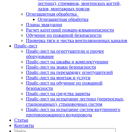
лестниц), стремянок, монтерских когтей,
лазов, монтажных поясов
Огнезащитная обработка
Огнезащитная обработка
Планы эвакуации
Расчет категорий пожаро-взрывоопасности
Обучение по пожарной безопасности
Проверка тяги и чистка вентиляционных каналов
Прайс-лист
Прайс-лист на огнетушители и прочее
оборудование
Прайс-лист на шкафы и комплектующие
Прайс-лист на знаки безопасности
Прайс-лист на перезарядку огнетушителей
Прайс-лист на монтаж и услуги
Прайс-лист на обучение по пожарной
безопасности
Прайс-лист на средства защиты
Прайс-лист на испытание лестниц (переносных,
стационарных), страховочных систем
Прайс-лист на испытание систем внутреннего
противопожарного водопровода
Статьи
Контакты