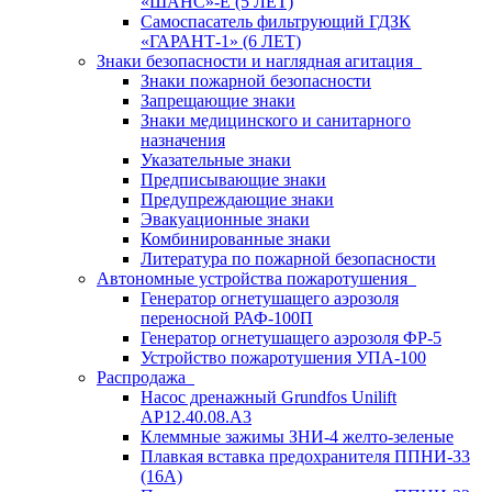
«ШАНС»-Е (5 ЛЕТ)
Самоспасатель фильтрующий ГДЗК
«ГАРАНТ-1» (6 ЛЕТ)
Знаки безопасности и наглядная агитация
Знаки пожарной безопасности
Запрещающие знаки
Знаки медицинского и санитарного
назначения
Указательные знаки
Предписывающие знаки
Предупреждающие знаки
Эвакуационные знаки
Комбинированные знаки
Литература по пожарной безопасности
Автономные устройства пожаротушения
Генератор огнетушащего аэрозоля
переносной РАФ-100П
Генератор огнетушащего аэрозоля ФР-5
Устройство пожаротушения УПА-100
Распродажа
Насос дренажный Grundfos Unilift
АP12.40.08.A3
Клеммные зажимы ЗНИ-4 желто-зеленые
Плавкая вставка предохранителя ППНИ-33
(16А)