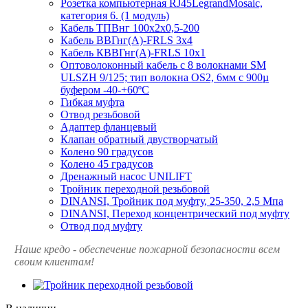
Розетка компьютерная RJ45LegrandMosaic,
категория 6. (1 модуль)
Кабель ТПВнг 100х2х0,5-200
Кабель ВВГнг(А)-FRLS 3х4
Кабель КВВГнг(А)-FRLS 10х1
Оптоволоконный кабель с 8 волокнами SM
ULSZH 9/125; тип волокна OS2, 6мм с 900µ
буфером -40-+60ºC
Гибкая муфта
Отвод резьбовой
Адаптер фланцевый
Клапан обратный двустворчатый
Колено 90 градусов
Колено 45 градусов
Дренажный насос UNILIFT
Тройник переходной резьбовой
DINANSI, Тройник под муфту, 25-350, 2,5 Мпа
DINANSI, Переход концентрический под муфту
Отвод под муфту
Наше кредо - обеспечение пожарной
безопасности всем
своим клиентам!