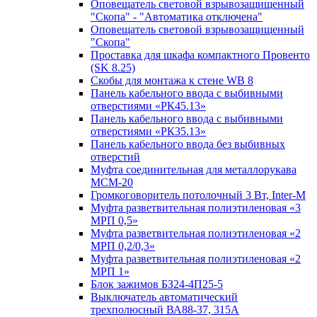
Оповещатель световой взрывозащищенный
"Скопа" - "Автоматика отключена"
Оповещатель световой взрывозащищенный
"Скопа"
Проставка для шкафа компактного Провенто
(SK 8.25)
Скобы для монтажа к стене WB 8
Панель кабельного ввода с выбивными
отверстиями «РК45.13»
Панель кабельного ввода с выбивными
отверстиями «РК35.13»
Панель кабельного ввода без выбивных
отверстий
Муфта соединительная для металлорукава
МСМ-20
Громкоговоритель потолочный 3 Вт, Inter-M
Муфта разветвительная полиэтиленовая «3
МРП 0,5»
Муфта разветвительная полиэтиленовая «2
МРП 0,2/0,3»
Муфта разветвительная полиэтиленовая «2
МРП 1»
Блок зажимов БЗ24-4П25-5
Выключатель автоматический
трехполюсный ВА88-37, 315А