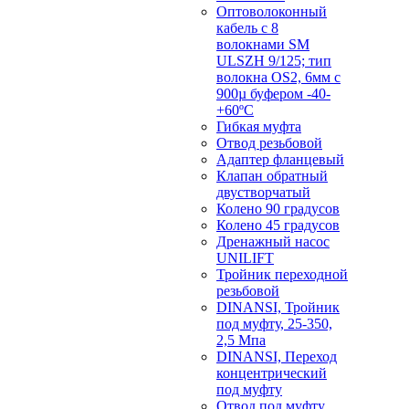
Оптоволоконный
кабель с 8
волокнами SM
ULSZH 9/125; тип
волокна OS2, 6мм с
900µ буфером -40-
+60ºC
Гибкая муфта
Отвод резьбовой
Адаптер фланцевый
Клапан обратный
двустворчатый
Колено 90 градусов
Колено 45 градусов
Дренажный насос
UNILIFT
Тройник переходной
резьбовой
DINANSI, Тройник
под муфту, 25-350,
2,5 Мпа
DINANSI, Переход
концентрический
под муфту
Отвод под муфту