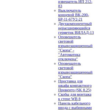
извещатель ИП 212-
83
Выключатель
концевой ВК-200-
БР-11-67У2-21
Двухкомпонентный
нерасширяющийся
герметик ВИЛАД-13
Оповещатель
световой
взрывозащищенный
"Скопа" -
"Автоматика
отключена"
Оповещатель
световой
взрывозащищенный
"Скопа"
Проставка для
шкафа компактного
Провенто (SK 8.25)
Скобы для монтажа
к стене WB 8
Панель кабельного
ввода с выбивными