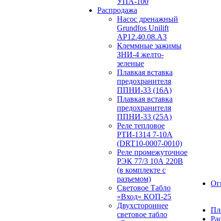
УПА-100
Распродажа
Насос дренажный
Grundfos Unilift
АP12.40.08.A3
Клеммные зажимы
ЗНИ-4 желто-
зеленые
Плавкая вставка
предохранителя
ППНИ-33 (16А)
Плавкая вставка
предохранителя
ППНИ-33 (25А)
Реле тепловое
РТИ-1314 7-10А
(DRT10-0007-0010)
Реле промежуточное
РЭК 77/3 10А 220В
(в комплекте с
разъемом)
Ог
Световое Табло
«Вход» КОП-25
Двухстороннее
Пл
световое табло
Ра