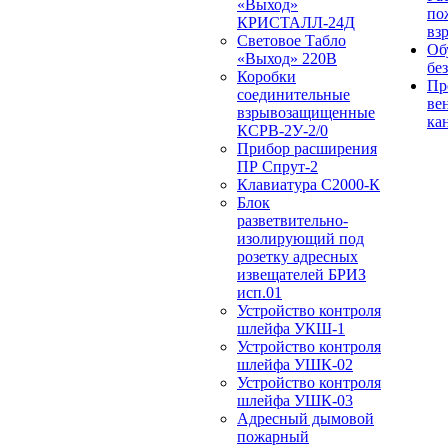
«Выход»
по
КРИСТАЛЛ-24Д
вз
Световое Табло
Об
«Выход» 220В
бе
Коробки
Пр
соединительные
ве
взрывозащищенные
ка
КСРВ-2У-2/0
Прибор расширения
ПР Спрут-2
Клавиатура С2000-К
Блок
разветвительно-
изолирующий под
розетку адресных
извещателей БРИЗ
исп.01
Устройство контроля
шлейфа УКШ-1
Устройство контроля
шлейфа УШК-02
Устройство контроля
шлейфа УШК-03
Адресный дымовой
пожарный