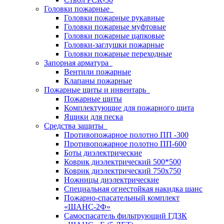
Головки пожарные
Головки пожарные рукавные
Головки пожарные муфтовые
Головки пожарные цапковые
Головки-заглушки пожарные
Головки пожарные переходные
Запорная арматура
Вентили пожарные
Клапаны пожарные
Пожарные щиты и инвентарь
Пожарные щиты
Комплектующие для пожарного щита
Ящики для песка
Средства защиты
Противопожарное полотно ПП -300
Противопожарное полотно ПП-600
Боты диэлектрические
Коврик диэлектрический 500*500
Коврик диэлектрический 750х750
Ножницы диэлектрические
Специальная огнестойкая накидка шанс
Пожарно-спасательный комплект
«ШАНС-2Ф»
Самоспасатель фильтрующий ГДЗК