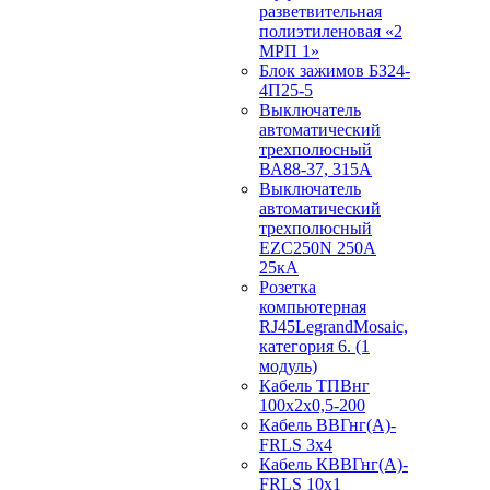
разветвительная
полиэтиленовая «2
МРП 1»
Блок зажимов БЗ24-
4П25-5
Выключатель
автоматический
трехполюсный
ВА88-37, 315А
Выключатель
автоматический
трехполюсный
EZC250N 250А
25кА
Розетка
компьютерная
RJ45LegrandMosaic,
категория 6. (1
модуль)
Кабель ТПВнг
100х2х0,5-200
Кабель ВВГнг(А)-
FRLS 3х4
Кабель КВВГнг(А)-
FRLS 10х1