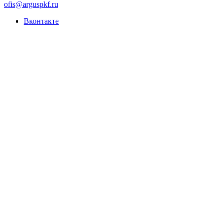
ofis@arguspkf.ru
Вконтакте