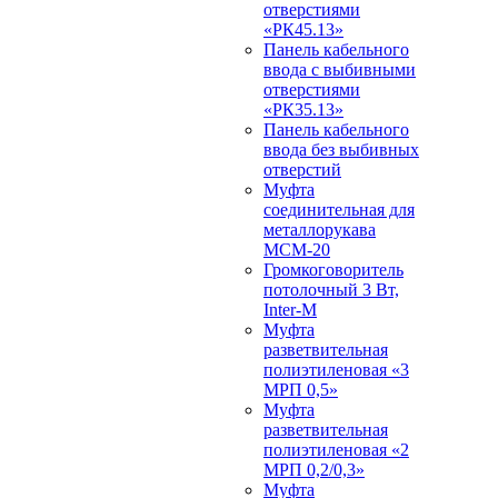
отверстиями
«РК45.13»
Панель кабельного
ввода с выбивными
отверстиями
«РК35.13»
Панель кабельного
ввода без выбивных
отверстий
Муфта
соединительная для
металлорукава
МСМ-20
Громкоговоритель
потолочный 3 Вт,
Inter-M
Муфта
разветвительная
полиэтиленовая «3
МРП 0,5»
Муфта
разветвительная
полиэтиленовая «2
МРП 0,2/0,3»
Муфта