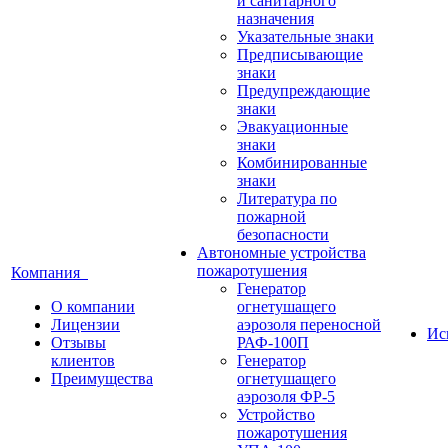
и санитарного
назначения
Указательные знаки
Предписывающие
знаки
Предупреждающие
знаки
Эвакуационные
знаки
Комбинированные
знаки
Литература по
пожарной
безопасности
Автономные устройства
пожаротушения
Компания
Генератор
О компании
огнетушащего
Лицензии
аэрозоля переносной
Ис
Отзывы
РАФ-100П
клиентов
Генератор
Преимущества
огнетушащего
аэрозоля ФР-5
Устройство
пожаротушения