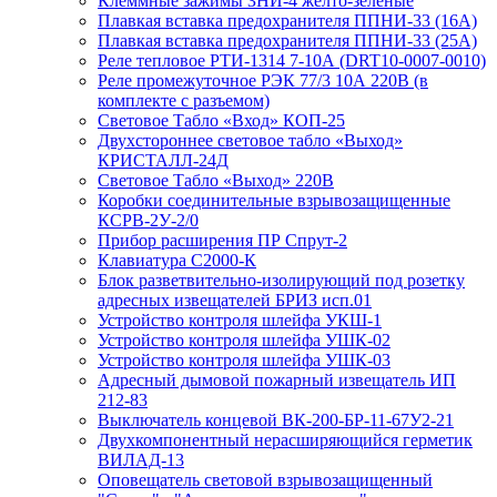
Клеммные зажимы ЗНИ-4 желто-зеленые
Плавкая вставка предохранителя ППНИ-33 (16А)
Плавкая вставка предохранителя ППНИ-33 (25А)
Реле тепловое РТИ-1314 7-10А (DRT10-0007-0010)
Реле промежуточное РЭК 77/3 10А 220В (в
комплекте с разъемом)
Световое Табло «Вход» КОП-25
Двухстороннее световое табло «Выход»
КРИСТАЛЛ-24Д
Световое Табло «Выход» 220В
Коробки соединительные взрывозащищенные
КСРВ-2У-2/0
Прибор расширения ПР Спрут-2
Клавиатура С2000-К
Блок разветвительно-изолирующий под розетку
адресных извещателей БРИЗ исп.01
Устройство контроля шлейфа УКШ-1
Устройство контроля шлейфа УШК-02
Устройство контроля шлейфа УШК-03
Адресный дымовой пожарный извещатель ИП
212-83
Выключатель концевой ВК-200-БР-11-67У2-21
Двухкомпонентный нерасширяющийся герметик
ВИЛАД-13
Оповещатель световой взрывозащищенный