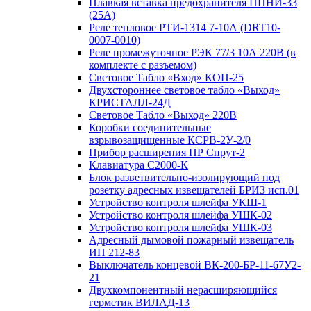
Плавкая вставка предохранителя ППНИ-33
(25А)
Реле тепловое РТИ-1314 7-10А (DRT10-
0007-0010)
Реле промежуточное РЭК 77/3 10А 220В (в
комплекте с разъемом)
Световое Табло «Вход» КОП-25
Двухстороннее световое табло «Выход»
КРИСТАЛЛ-24Д
Световое Табло «Выход» 220В
Коробки соединительные
взрывозащищенные КСРВ-2У-2/0
Прибор расширения ПР Спрут-2
Клавиатура С2000-К
Блок разветвительно-изолирующий под
розетку адресных извещателей БРИЗ исп.01
Устройство контроля шлейфа УКШ-1
Устройство контроля шлейфа УШК-02
Устройство контроля шлейфа УШК-03
Адресный дымовой пожарный извещатель
ИП 212-83
Выключатель концевой ВК-200-БР-11-67У2-
21
Двухкомпонентный нерасширяющийся
герметик ВИЛАД-13