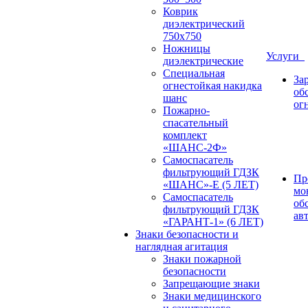
Коврик
диэлектрический
750х750
Ножницы
Услуги
диэлектрические
Специальная
За
огнестойкая накидка
об
шанс
ог
Пожарно-
спасательный
комплект
«ШАНС-2Ф»
Самоспасатель
фильтрующий ГДЗК
Пр
«ШАНС»-Е (5 ЛЕТ)
мо
Самоспасатель
об
фильтрующий ГДЗК
ав
«ГАРАНТ-1» (6 ЛЕТ)
Знаки безопасности и
наглядная агитация
Знаки пожарной
безопасности
Запрещающие знаки
Знаки медицинского