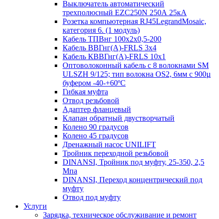
Выключатель автоматический
трехполюсный EZC250N 250А 25кА
Розетка компьютерная RJ45LegrandMosaic,
категория 6. (1 модуль)
Кабель ТПВнг 100х2х0,5-200
Кабель ВВГнг(А)-FRLS 3х4
Кабель КВВГнг(А)-FRLS 10х1
Оптоволоконный кабель с 8 волокнами SM
ULSZH 9/125; тип волокна OS2, 6мм с 900µ
буфером -40-+60ºC
Гибкая муфта
Отвод резьбовой
Адаптер фланцевый
Клапан обратный двустворчатый
Колено 90 градусов
Колено 45 градусов
Дренажный насос UNILIFT
Тройник переходной резьбовой
DINANSI, Тройник под муфту, 25-350, 2,5
Мпа
DINANSI, Переход концентрический под
муфту
Отвод под муфту
Услуги
Зарядка, техническое обслуживание и ремонт