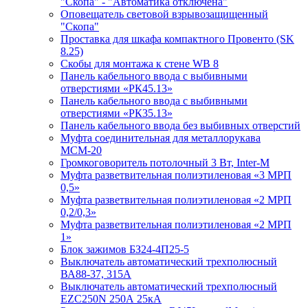
"Скопа" - "Автоматика отключена"
Оповещатель световой взрывозащищенный
"Скопа"
Проставка для шкафа компактного Провенто (SK
8.25)
Скобы для монтажа к стене WB 8
Панель кабельного ввода с выбивными
отверстиями «РК45.13»
Панель кабельного ввода с выбивными
отверстиями «РК35.13»
Панель кабельного ввода без выбивных отверстий
Муфта соединительная для металлорукава
МСМ-20
Громкоговоритель потолочный 3 Вт, Inter-M
Муфта разветвительная полиэтиленовая «3 МРП
0,5»
Муфта разветвительная полиэтиленовая «2 МРП
0,2/0,3»
Муфта разветвительная полиэтиленовая «2 МРП
1»
Блок зажимов БЗ24-4П25-5
Выключатель автоматический трехполюсный
ВА88-37, 315А
Выключатель автоматический трехполюсный
EZC250N 250А 25кА