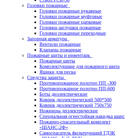
Головки пожарные
Головки пожарные рукавные
Головки пожарные муфтовые
Головки пожарные цапковые
Головки-заглушки пожарные
Головки пожарные переходные
Запорная арматура
Вентили пожарные
Клапаны пожарные
Пожарные щиты и инвентарь
Пожарные щиты
Комплектующие для пожарного щита
Ящики для песка
Средства защиты
Противопожарное полотно ПП -300
Противопожарное полотно ПП-600
Боты диэлектрические
Коврик диэлектрический 500*500
Коврик диэлектрический 750х750
Ножницы диэлектрические
Специальная огнестойкая накидка шанс
Пожарно-спасательный комплект
«ШАНС-2Ф»
Самоспасатель фильтрующий ГДЗК