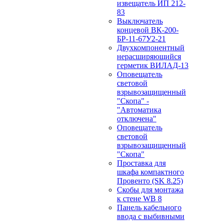
извещатель ИП 212-
83
Выключатель
концевой ВК-200-
БР-11-67У2-21
Двухкомпонентный
нерасширяющийся
герметик ВИЛАД-13
Оповещатель
световой
взрывозащищенный
"Скопа" -
"Автоматика
отключена"
Оповещатель
световой
взрывозащищенный
"Скопа"
Проставка для
шкафа компактного
Провенто (SK 8.25)
Скобы для монтажа
к стене WB 8
Панель кабельного
ввода с выбивными