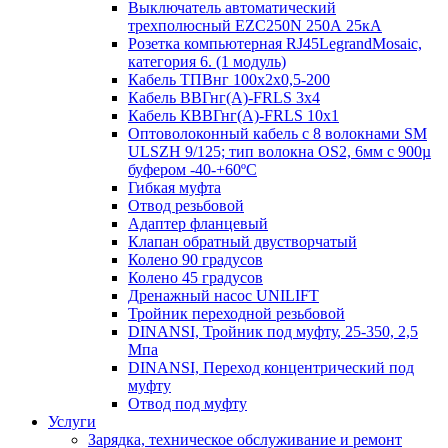
Выключатель автоматический
трехполюсный EZC250N 250А 25кА
Розетка компьютерная RJ45LegrandMosaic,
категория 6. (1 модуль)
Кабель ТПВнг 100х2х0,5-200
Кабель ВВГнг(А)-FRLS 3х4
Кабель КВВГнг(А)-FRLS 10х1
Оптоволоконный кабель с 8 волокнами SM
ULSZH 9/125; тип волокна OS2, 6мм с 900µ
буфером -40-+60ºC
Гибкая муфта
Отвод резьбовой
Адаптер фланцевый
Клапан обратный двустворчатый
Колено 90 градусов
Колено 45 градусов
Дренажный насос UNILIFT
Тройник переходной резьбовой
DINANSI, Тройник под муфту, 25-350, 2,5
Мпа
DINANSI, Переход концентрический под
муфту
Отвод под муфту
Услуги
Зарядка, техническое обслуживание и ремонт