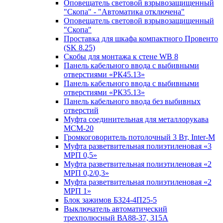
Оповещатель световой взрывозащищенный
"Скопа" - "Автоматика отключена"
Оповещатель световой взрывозащищенный
"Скопа"
Проставка для шкафа компактного Провенто
(SK 8.25)
Скобы для монтажа к стене WB 8
Панель кабельного ввода с выбивными
отверстиями «РК45.13»
Панель кабельного ввода с выбивными
отверстиями «РК35.13»
Панель кабельного ввода без выбивных
отверстий
Муфта соединительная для металлорукава
МСМ-20
Громкоговоритель потолочный 3 Вт, Inter-M
Муфта разветвительная полиэтиленовая «3
МРП 0,5»
Муфта разветвительная полиэтиленовая «2
МРП 0,2/0,3»
Муфта разветвительная полиэтиленовая «2
МРП 1»
Блок зажимов БЗ24-4П25-5
Выключатель автоматический
трехполюсный ВА88-37, 315А