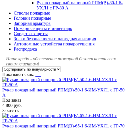
Рукав пожарный напорный РПМ(В)-80-1.6-
УХЛ1 с ГР-80 А
Стволы пожарные
Головки пожарные
Запорная арматура
Пожарные щиты и инвентарь
Средства защиты
Знаки безопасности и наглядная агитация
Автономные устройства пожаротушения
Распродажа
Наше кредо - обеспечение пожарной
безопасности всем
своим клиентам!
Показывать как:
Рукав пожарный напорный РПМ(В)-50-1.6-ИМ-УХЛ1 с ГР-50
А
Под заказ
4 800 руб.
Заказать
Рукав пожарный напорный РПМ(В)-65-1.6-ИМ-УХЛ1 с ГР-70