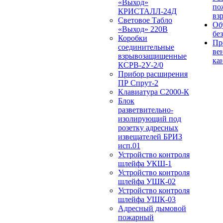
«Выход»
по
КРИСТАЛЛ-24Д
вз
Световое Табло
Об
«Выход» 220В
бе
Коробки
Пр
соединительные
ве
взрывозащищенные
ка
КСРВ-2У-2/0
Прибор расширения
ПР Спрут-2
Клавиатура С2000-К
Блок
разветвительно-
изолирующий под
розетку адресных
извещателей БРИЗ
исп.01
Устройство контроля
шлейфа УКШ-1
Устройство контроля
шлейфа УШК-02
Устройство контроля
шлейфа УШК-03
Адресный дымовой
пожарный