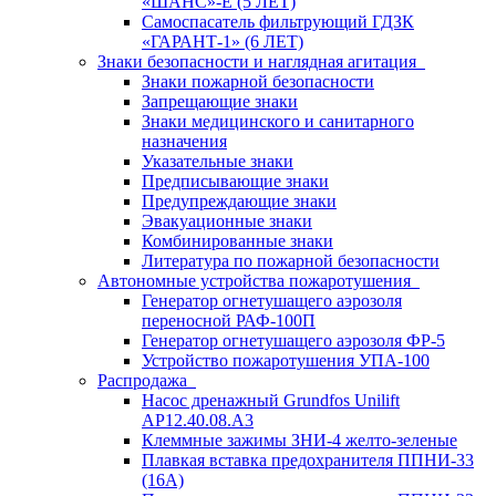
«ШАНС»-Е (5 ЛЕТ)
Самоспасатель фильтрующий ГДЗК
«ГАРАНТ-1» (6 ЛЕТ)
Знаки безопасности и наглядная агитация
Знаки пожарной безопасности
Запрещающие знаки
Знаки медицинского и санитарного
назначения
Указательные знаки
Предписывающие знаки
Предупреждающие знаки
Эвакуационные знаки
Комбинированные знаки
Литература по пожарной безопасности
Автономные устройства пожаротушения
Генератор огнетушащего аэрозоля
переносной РАФ-100П
Генератор огнетушащего аэрозоля ФР-5
Устройство пожаротушения УПА-100
Распродажа
Насос дренажный Grundfos Unilift
АP12.40.08.A3
Клеммные зажимы ЗНИ-4 желто-зеленые
Плавкая вставка предохранителя ППНИ-33
(16А)