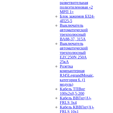
разветвительная
полиэтиленовая «2
МРП 1»
Блок зажимов БЗ24-
4П25-5
Выключатель
автоматический
трехполюсный
ВА88-37, 315А
Выключатель
автоматический
трехполюсный
EZC250N 250А
25кА
Розетка
компьютерная
RJ45LegrandMosaic,
категория 6. (1
модуль)
Кабель ТПВнг
100х2х0,5-200
Кабель ВВГнг(А)-
FRLS 3х4
Кабель КВВГнг(А)-
FRLS 10х1