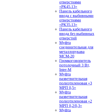
отверстиями
«РК45.13»
Панель кабельного
ввода с выбивными
отверстиями
«РК35.13»
Панель кабельного
ввода без выбивных
отверстий
Муфта
соединительная для
металлорукава
МСМ-20
Громкоговоритель
потолочный 3 Вт,
Inter-M
Муфта
разветвительная
полиэтиленовая «3
МРП 0,5»
Муфта
разветвительная
полиэтиленовая «2
МРП 0,2/0,3»
Муфта