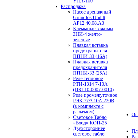
УПА-100
Распродажа
Насос дренажный
Grundfos Unilift
АP12.40.08.A3
Клеммные зажимы
ЗНИ-4 желто-
зеленые
Плавкая вставка
предохранителя
ППНИ-33 (16А)
Плавкая вставка
предохранителя
ППНИ-33 (25А)
Реле тепловое
РТИ-1314 7-10А
(DRT10-0007-0010)
Реле промежуточное
РЭК 77/3 10А 220В
(в комплекте с
разъемом)
Ог
Световое Табло
«Вход» КОП-25
Двухстороннее
Пл
световое табло
Ра