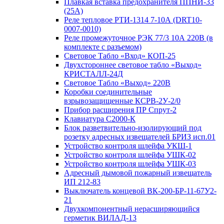
Плавкая вставка предохранителя ППНИ-33
(25А)
Реле тепловое РТИ-1314 7-10А (DRT10-
0007-0010)
Реле промежуточное РЭК 77/3 10А 220В (в
комплекте с разъемом)
Световое Табло «Вход» КОП-25
Двухстороннее световое табло «Выход»
КРИСТАЛЛ-24Д
Световое Табло «Выход» 220В
Коробки соединительные
взрывозащищенные КСРВ-2У-2/0
Прибор расширения ПР Спрут-2
Клавиатура С2000-К
Блок разветвительно-изолирующий под
розетку адресных извещателей БРИЗ исп.01
Устройство контроля шлейфа УКШ-1
Устройство контроля шлейфа УШК-02
Устройство контроля шлейфа УШК-03
Адресный дымовой пожарный извещатель
ИП 212-83
Выключатель концевой ВК-200-БР-11-67У2-
21
Двухкомпонентный нерасширяющийся
герметик ВИЛАД-13