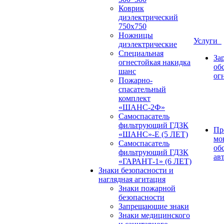
Коврик
диэлектрический
750х750
Ножницы
Услуги
диэлектрические
Специальная
За
огнестойкая накидка
об
шанс
ог
Пожарно-
спасательный
комплект
«ШАНС-2Ф»
Самоспасатель
фильтрующий ГДЗК
Пр
«ШАНС»-Е (5 ЛЕТ)
мо
Самоспасатель
об
фильтрующий ГДЗК
ав
«ГАРАНТ-1» (6 ЛЕТ)
Знаки безопасности и
наглядная агитация
Знаки пожарной
безопасности
Запрещающие знаки
Знаки медицинского