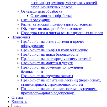
лестниц), стремянок, монтерских когтей,
лазов, монтажных поясов
Огнезащитная обработка
Огнезащитная обработка
Планы эвакуации
Расчет категорий пожаро-взрывоопасности
Обучение по пожарной безопасности
Проверка тяги и чистка вентиляционных каналов
Прайс-лист
Прайс-лист на огнетушители и прочее
оборудование
Прайс-лист на шкафы и комплектующие
Прайс-лист на знаки безопасности
Прайс-лист на перезарядку огнетушителей
Прайс-лист на монтаж и услуги
Прайс-лист на обучение по пожарной
безопасности
Прайс-лист на средства защиты
Прайс-лист на испытание лестниц (переносных,
стационарных), страховочных систем
Прайс-лист на испытание систем внутреннего
противопожарного водопровода
Статьи
Контакты