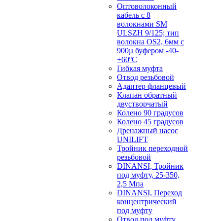
Оптоволоконный
кабель с 8
волокнами SM
ULSZH 9/125; тип
волокна OS2, 6мм с
900µ буфером -40-
+60ºC
Гибкая муфта
Отвод резьбовой
Адаптер фланцевый
Клапан обратный
двустворчатый
Колено 90 градусов
Колено 45 градусов
Дренажный насос
UNILIFT
Тройник переходной
резьбовой
DINANSI, Тройник
под муфту, 25-350,
2,5 Мпа
DINANSI, Переход
концентрический
под муфту
Отвод под муфту