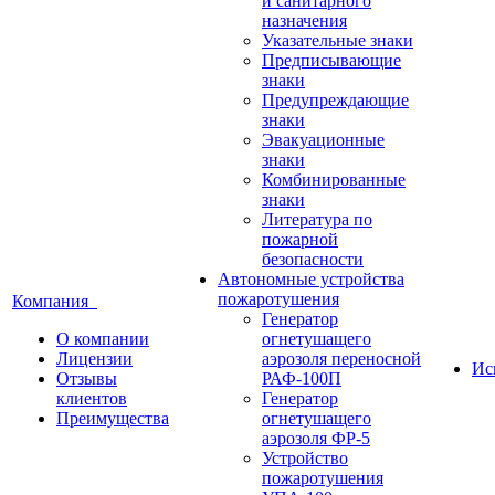
и санитарного
назначения
Указательные знаки
Предписывающие
знаки
Предупреждающие
знаки
Эвакуационные
знаки
Комбинированные
знаки
Литература по
пожарной
безопасности
Автономные устройства
пожаротушения
Компания
Генератор
О компании
огнетушащего
Лицензии
аэрозоля переносной
Ис
Отзывы
РАФ-100П
клиентов
Генератор
Преимущества
огнетушащего
аэрозоля ФР-5
Устройство
пожаротушения