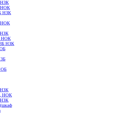
 НЗК
 НОК
Б НЗК
 НОК
 НЗК
Б НОК
ЗБ НЗК
НОБ
НЗБ
НОБ
 НЗК
, НОК
 НЗК
(шкаф
а