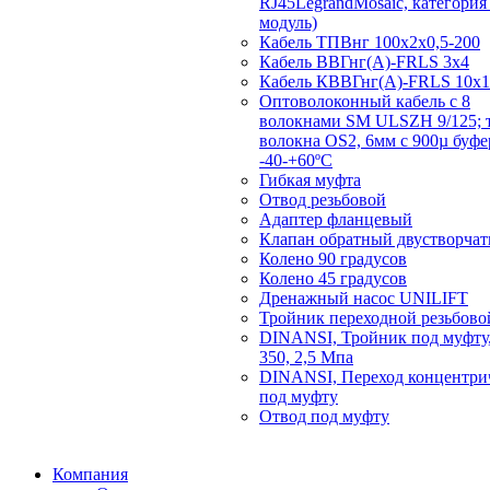
RJ45LegrandMosaic, категория 
модуль)
Кабель ТПВнг 100х2х0,5-200
Кабель ВВГнг(А)-FRLS 3х4
Кабель КВВГнг(А)-FRLS 10х1
Оптоволоконный кабель с 8
волокнами SM ULSZH 9/125; 
волокна OS2, 6мм с 900µ буф
-40-+60ºC
Гибкая муфта
Отвод резьбовой
Адаптер фланцевый
Клапан обратный двустворча
Колено 90 градусов
Колено 45 градусов
Дренажный насос UNILIFT
Тройник переходной резьбово
DINANSI, Тройник под муфту,
350, 2,5 Мпа
DINANSI, Переход концентри
под муфту
Отвод под муфту
Компания