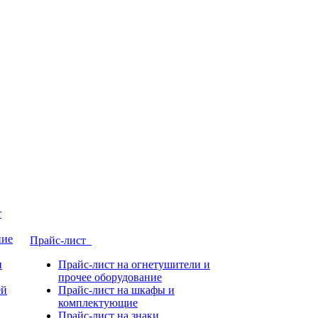
т
ние
Прайс-лист
и
Прайс-лист на огнетушители и
прочее оборудование
ей
Прайс-лист на шкафы и
комплектующие
Прайс-лист на знаки