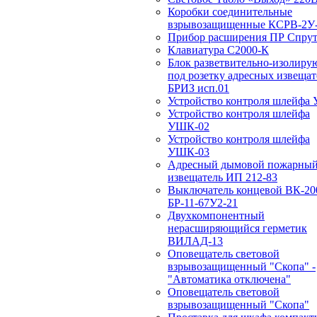
Коробки соединительные
взрывозащищенные КСРВ-2У-
Прибор расширения ПР Спрут
Клавиатура С2000-К
Блок разветвительно-изолир
под розетку адресных извещат
БРИЗ исп.01
Устройство контроля шлейфа
Устройство контроля шлейфа
УШК-02
Устройство контроля шлейфа
УШК-03
Адресный дымовой пожарны
извещатель ИП 212-83
Выключатель концевой ВК-20
БР-11-67У2-21
Двухкомпонентный
нерасширяющийся герметик
ВИЛАД-13
Оповещатель световой
взрывозащищенный "Скопа" -
"Автоматика отключена"
Оповещатель световой
взрывозащищенный "Скопа"