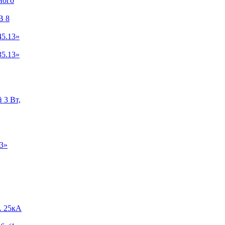
ного
B 8
5.13»
5.13»
 3 Вт,
3»
А 25кА