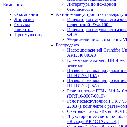
Литература по пожарной
Компания
безопасности
О компании
Автономные устройства пожаротуш
Лицензии
Генератор огнетушащего аэро
Отзывы
переносной РАФ-100П
клиентов
Генератор огнетушащего аэро
Преимущества
ФР-5
Устройство пожаротушения 
Распродажа
Насос дренажный Grundfos Uni
АP12.40.08.A3
Клеммные зажимы ЗНИ-4 жел
зеленые
Плавкая вставка предохранит
ППНИ-33 (16А)
Плавкая вставка предохранит
ППНИ-33 (25А)
Реле тепловое РТИ-1314 7-10
(DRT10-0007-0010)
Реле промежуточное РЭК 77/3
220В (в комплекте с разъемом)
Световое Табло «Вход» КОП-
Двухстороннее световое табло
«Выход» КРИСТАЛЛ-24Д
Световое Табло «Выход» 220