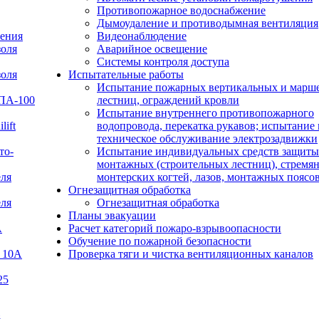
Противопожарное водоснабжение
Дымоудаление и противодымная вентиляция
ения
Видеонаблюдение
золя
Аварийное освещение
Системы контроля доступа
золя
Испытательные работы
Испытание пожарных вертикальных и марш
УПА-100
лестниц, ограждений кровли
Испытание внутреннего противопожарного
lift
водопровода, перекатка рукавов; испытание 
техническое обслуживание электрозадвижки
то-
Испытание индивидуальных средств защиты
монтажных (строительных лестниц), стремян
еля
монтерских когтей, лазов, монтажных поясо
Огнезащитная обработка
еля
Огнезащитная обработка
Планы эвакуации
А
Расчет категорий пожаро-взрывоопасности
Обучение по пожарной безопасности
 10А
Проверка тяги и чистка вентиляционных каналов
25
В