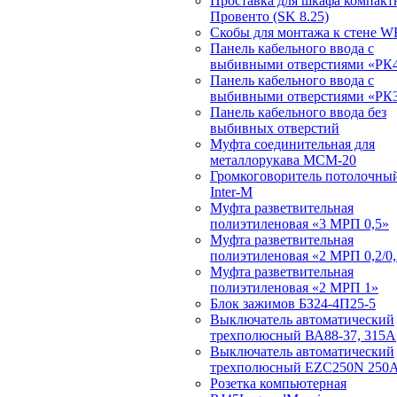
Проставка для шкафа компакт
Провенто (SK 8.25)
Скобы для монтажа к стене W
Панель кабельного ввода с
выбивными отверстиями «РК4
Панель кабельного ввода с
выбивными отверстиями «РК3
Панель кабельного ввода без
выбивных отверстий
Муфта соединительная для
металлорукава МСМ-20
Громкоговоритель потолочный
Inter-M
Муфта разветвительная
полиэтиленовая «3 МРП 0,5»
Муфта разветвительная
полиэтиленовая «2 МРП 0,2/0,
Муфта разветвительная
полиэтиленовая «2 МРП 1»
Блок зажимов БЗ24-4П25-5
Выключатель автоматический
трехполюсный ВА88-37, 315А
Выключатель автоматический
трехполюсный EZC250N 250
Розетка компьютерная