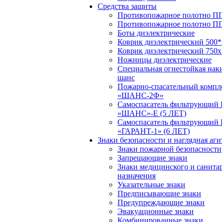
Средства защиты
Противопожарное полотно ПП
Противопожарное полотно П
Боты диэлектрические
Коврик диэлектрический 500*
Коврик диэлектрический 750х
Ножницы диэлектрические
Специальная огнестойкая нак
шанс
Пожарно-спасательный компл
«ШАНС-2Ф»
Самоспасатель фильтрующий
«ШАНС»-Е (5 ЛЕТ)
Самоспасатель фильтрующий
«ГАРАНТ-1» (6 ЛЕТ)
Знаки безопасности и наглядная аг
Знаки пожарной безопасности
Запрещающие знаки
Знаки медицинского и санита
назначения
Указательные знаки
Предписывающие знаки
Предупреждающие знаки
Эвакуационные знаки
Комбинированные знаки