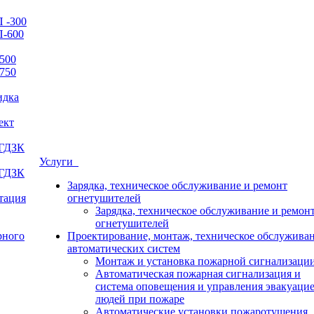
 -300
П-600
500
750
идка
ект
 ГДЗК
Услуги
 ГДЗК
Зарядка, техническое обслуживание и ремонт
итация
огнетушителей
Зарядка, техническое обслуживание и ремон
огнетушителей
рного
Проектирование, монтаж, техническое обслужива
автоматических систем
Монтаж и установка пожарной сигнализаци
Автоматическая пожарная сигнализация и
система оповещения и управления эвакуаци
людей при пожаре
Автоматические установки пожаротушения