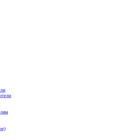
ели
ители
елям
ие)