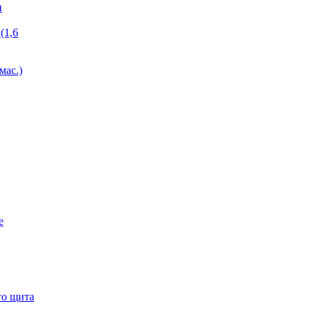
и
(1,6
мас.)
е
го щита