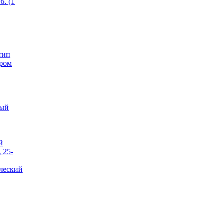
6. (1
тип
ером
тый
й
 25-
ческий