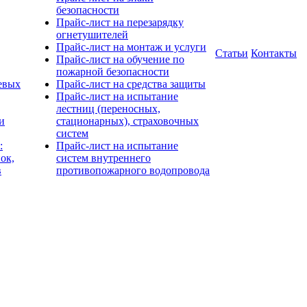
безопасности
Прайс-лист на перезарядку
огнетушителей
Прайс-лист на монтаж и услуги
Статьи
Контакты
Прайс-лист на обучение по
пожарной безопасности
евых
Прайс-лист на средства защиты
Прайс-лист на испытание
лестниц (переносных,
и
стационарных), страховочных
систем
:
Прайс-лист на испытание
ок,
систем внутреннего
в
противопожарного водопровода