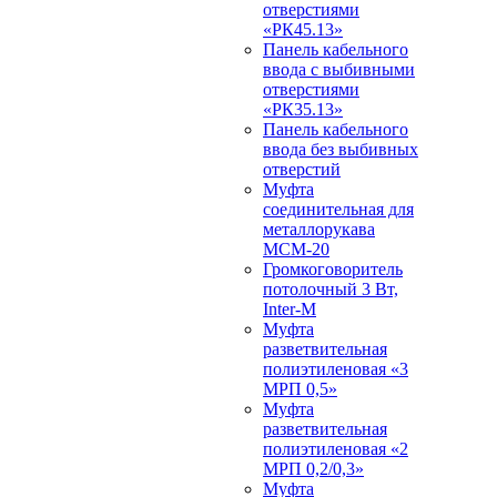
отверстиями
«РК45.13»
Панель кабельного
ввода с выбивными
отверстиями
«РК35.13»
Панель кабельного
ввода без выбивных
отверстий
Муфта
соединительная для
металлорукава
МСМ-20
Громкоговоритель
потолочный 3 Вт,
Inter-M
Муфта
разветвительная
полиэтиленовая «3
МРП 0,5»
Муфта
разветвительная
полиэтиленовая «2
МРП 0,2/0,3»
Муфта