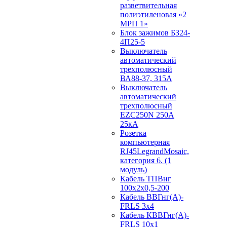
разветвительная
полиэтиленовая «2
МРП 1»
Блок зажимов БЗ24-
4П25-5
Выключатель
автоматический
трехполюсный
ВА88-37, 315А
Выключатель
автоматический
трехполюсный
EZC250N 250А
25кА
Розетка
компьютерная
RJ45LegrandMosaic,
категория 6. (1
модуль)
Кабель ТПВнг
100х2х0,5-200
Кабель ВВГнг(А)-
FRLS 3х4
Кабель КВВГнг(А)-
FRLS 10х1