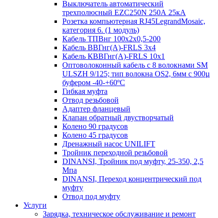
Выключатель автоматический
трехполюсный EZC250N 250А 25кА
Розетка компьютерная RJ45LegrandMosaic,
категория 6. (1 модуль)
Кабель ТПВнг 100х2х0,5-200
Кабель ВВГнг(А)-FRLS 3х4
Кабель КВВГнг(А)-FRLS 10х1
Оптоволоконный кабель с 8 волокнами SM
ULSZH 9/125; тип волокна OS2, 6мм с 900µ
буфером -40-+60ºC
Гибкая муфта
Отвод резьбовой
Адаптер фланцевый
Клапан обратный двустворчатый
Колено 90 градусов
Колено 45 градусов
Дренажный насос UNILIFT
Тройник переходной резьбовой
DINANSI, Тройник под муфту, 25-350, 2,5
Мпа
DINANSI, Переход концентрический под
муфту
Отвод под муфту
Услуги
Зарядка, техническое обслуживание и ремонт