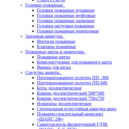
Головки пожарные
Головки пожарные рукавные
Головки пожарные муфтовые
Головки пожарные цапковые
Головки-заглушки пожарные
Головки пожарные переходные
Запорная арматура
Вентили пожарные
Клапаны пожарные
Пожарные щиты и инвентарь
Пожарные щиты
Комплектующие для пожарного щита
Ящики для песка
Средства защиты
Противопожарное полотно ПП -300
Противопожарное полотно ПП-600
Боты диэлектрические
Коврик диэлектрический 500*500
Коврик диэлектрический 750х750
Ножницы диэлектрические
Специальная огнестойкая накидка шанс
Пожарно-спасательный комплект
«ШАНС-2Ф»
Самоспасатель фильтрующий ГДЗК