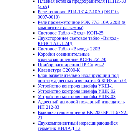
Плавкая вставка предохранителя ППНИ-33
(25А)
Реле тепловое РТИ-1314 7-10А (DRT10-
0007-0010)
Реле промежуточное РЭК 77/3 10А 220В (в
комплекте с разъемом)
Световое Табло «Вход» КОП-25
Двухстороннее световое табло «Выход»
КРИСТАЛЛ-24Д
Световое Табло «Выход» 220В
Коробки соединительные
взрывозащищенные КСРВ-2У-2/0
Прибор расширения ПР Спрут-2
Клавиатура С2000-К
Блок разветвительно-изолирующий под
розетку адресных извещателей БРИЗ исп.01
Устройство контроля шлейфа УКШ-1
Устройство контроля шлейфа УШК-02
Устройство контроля шлейфа УШК-03
Адресный дымовой пожарный извещатель
ИП 212-83
Выключатель концевой ВК-200-БР-11-67У2-
21
Двухкомпонентный нерасширяющийся
герметик ВИЛАД-13