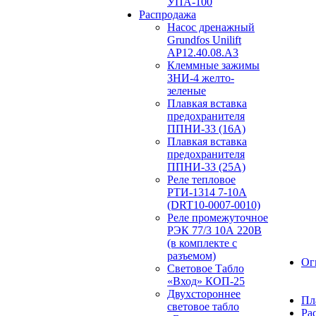
УПА-100
Распродажа
Насос дренажный
Grundfos Unilift
АP12.40.08.A3
Клеммные зажимы
ЗНИ-4 желто-
зеленые
Плавкая вставка
предохранителя
ППНИ-33 (16А)
Плавкая вставка
предохранителя
ППНИ-33 (25А)
Реле тепловое
РТИ-1314 7-10А
(DRT10-0007-0010)
Реле промежуточное
РЭК 77/3 10А 220В
(в комплекте с
разъемом)
Ог
Световое Табло
«Вход» КОП-25
Двухстороннее
Пл
световое табло
Ра