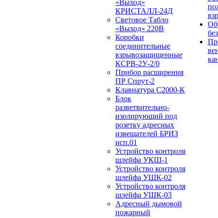
«Выход»
по
КРИСТАЛЛ-24Д
вз
Световое Табло
Об
«Выход» 220В
бе
Коробки
Пр
соединительные
ве
взрывозащищенные
ка
КСРВ-2У-2/0
Прибор расширения
ПР Спрут-2
Клавиатура С2000-К
Блок
разветвительно-
изолирующий под
розетку адресных
извещателей БРИЗ
исп.01
Устройство контроля
шлейфа УКШ-1
Устройство контроля
шлейфа УШК-02
Устройство контроля
шлейфа УШК-03
Адресный дымовой
пожарный