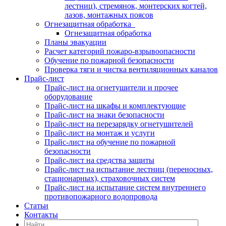
лестниц), стремянок, монтерских когтей,
лазов, монтажных поясов
Огнезащитная обработка
Огнезащитная обработка
Планы эвакуации
Расчет категорий пожаро-взрывоопасности
Обучение по пожарной безопасности
Проверка тяги и чистка вентиляционных каналов
Прайс-лист
Прайс-лист на огнетушители и прочее
оборудование
Прайс-лист на шкафы и комплектующие
Прайс-лист на знаки безопасности
Прайс-лист на перезарядку огнетушителей
Прайс-лист на монтаж и услуги
Прайс-лист на обучение по пожарной
безопасности
Прайс-лист на средства защиты
Прайс-лист на испытание лестниц (переносных,
стационарных), страховочных систем
Прайс-лист на испытание систем внутреннего
противопожарного водопровода
Статьи
Контакты