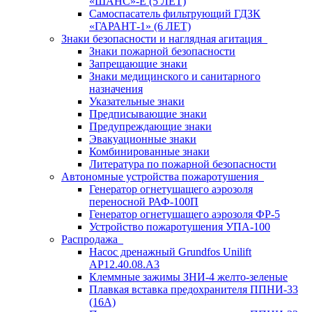
«ШАНС»-Е (5 ЛЕТ)
Самоспасатель фильтрующий ГДЗК
«ГАРАНТ-1» (6 ЛЕТ)
Знаки безопасности и наглядная агитация
Знаки пожарной безопасности
Запрещающие знаки
Знаки медицинского и санитарного
назначения
Указательные знаки
Предписывающие знаки
Предупреждающие знаки
Эвакуационные знаки
Комбинированные знаки
Литература по пожарной безопасности
Автономные устройства пожаротушения
Генератор огнетушащего аэрозоля
переносной РАФ-100П
Генератор огнетушащего аэрозоля ФР-5
Устройство пожаротушения УПА-100
Распродажа
Насос дренажный Grundfos Unilift
АP12.40.08.A3
Клеммные зажимы ЗНИ-4 желто-зеленые
Плавкая вставка предохранителя ППНИ-33
(16А)