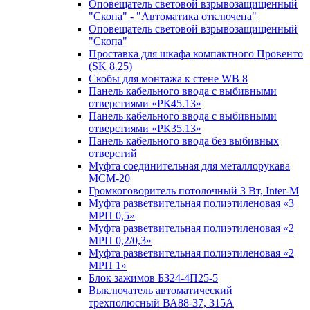
Оповещатель световой взрывозащищенный
"Скопа" - "Автоматика отключена"
Оповещатель световой взрывозащищенный
"Скопа"
Проставка для шкафа компактного Провенто
(SK 8.25)
Скобы для монтажа к стене WB 8
Панель кабельного ввода с выбивными
отверстиями «РК45.13»
Панель кабельного ввода с выбивными
отверстиями «РК35.13»
Панель кабельного ввода без выбивных
отверстий
Муфта соединительная для металлорукава
МСМ-20
Громкоговоритель потолочный 3 Вт, Inter-M
Муфта разветвительная полиэтиленовая «3
МРП 0,5»
Муфта разветвительная полиэтиленовая «2
МРП 0,2/0,3»
Муфта разветвительная полиэтиленовая «2
МРП 1»
Блок зажимов БЗ24-4П25-5
Выключатель автоматический
трехполюсный ВА88-37, 315А