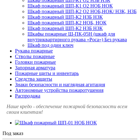
Шкаф пожарный ШП-К1 О2 НЗБ НЗК
Шкаф пожарный ШП-К1 О2 НОБ НОК
Шкаф пожарный ШП-К2 О2 НОБ,НОК/ НЗК, НЗБ
Шкаф пожарный ШП-К2 НЗБ НЗК
Шкаф пожарный ШП-К2 НОБ, НОК
Шкаф пожарный ШП-К2 НЗБ НЗК
Шкафы пожарные Ш-ПК-05Н (шкаф для
внутриквартирного рукава «Роса») Без рукава
Шкаф под один ключ
Рукава пожарные
Стволы пожарные
Головки пожарные
Запорная арматура
Пожарные щиты и инвентарь
Средства защиты
Знаки безопасности и наглядная агитация
Автономные устройства пожаротушения
Распродажа
Наше кредо - обеспечение пожарной
безопасности всем
своим клиентам!
Под заказ