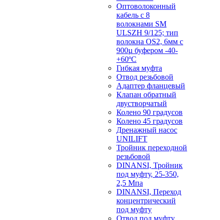
Оптоволоконный
кабель с 8
волокнами SM
ULSZH 9/125; тип
волокна OS2, 6мм с
900µ буфером -40-
+60ºC
Гибкая муфта
Отвод резьбовой
Адаптер фланцевый
Клапан обратный
двустворчатый
Колено 90 градусов
Колено 45 градусов
Дренажный насос
UNILIFT
Тройник переходной
резьбовой
DINANSI, Тройник
под муфту, 25-350,
2,5 Мпа
DINANSI, Переход
концентрический
под муфту
Отвод под муфту