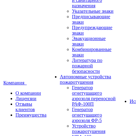
и санитарного
назначения
Указательные знаки
Предписывающие
знаки
Предупреждающие
знаки
Эвакуационные
знаки
Комбинированные
знаки
Литература по
пожарной
безопасности
Автономные устройства
пожаротушения
Компания
Генератор
О компании
огнетушащего
Лицензии
аэрозоля переносной
Ис
Отзывы
РАФ-100П
клиентов
Генератор
Преимущества
огнетушащего
аэрозоля ФР-5
Устройство
пожаротушения