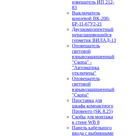
извещатель ИП 212-
83
Выключатель
концевой ВК-200-
БР-11-67У2-21
Двухкомпонентный
нерасширяющийся
герметик ВИЛАД-13
Оповещатель
световой
взрывозащищенный
"Скопа" -
"Автоматика
отключена"
Оповещатель
световой
взрывозащищенный
"Скопа"
Проставка для
шкафа компактного
Провенто (SK 8.25)
Скобы для монтажа
к стене WB 8
Панель кабельного
ввода с выбивными