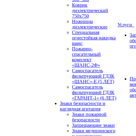
Коврик
диэлектрический
750х750
Ножницы
Услуги
диэлектрические
Специальная
За
огнестойкая накидка
об
шанс
ог
Пожарно-
спасательный
комплект
«ШАНС-2Ф»
Самоспасатель
фильтрующий ГДЗК
Пр
«ШАНС»-Е (5 ЛЕТ)
мо
Самоспасатель
об
фильтрующий ГДЗК
ав
«ГАРАНТ-1» (6 ЛЕТ)
Знаки безопасности и
наглядная агитация
Знаки пожарной
безопасности
Запрещающие знаки
Знаки медицинского