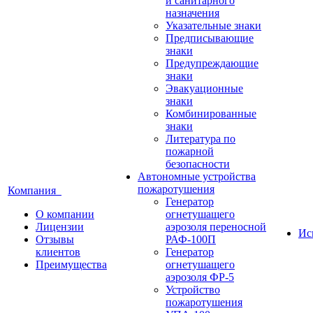
и санитарного
назначения
Указательные знаки
Предписывающие
знаки
Предупреждающие
знаки
Эвакуационные
знаки
Комбинированные
знаки
Литература по
пожарной
безопасности
Автономные устройства
пожаротушения
Компания
Генератор
О компании
огнетушащего
Лицензии
аэрозоля переносной
Ис
Отзывы
РАФ-100П
клиентов
Генератор
Преимущества
огнетушащего
аэрозоля ФР-5
Устройство
пожаротушения