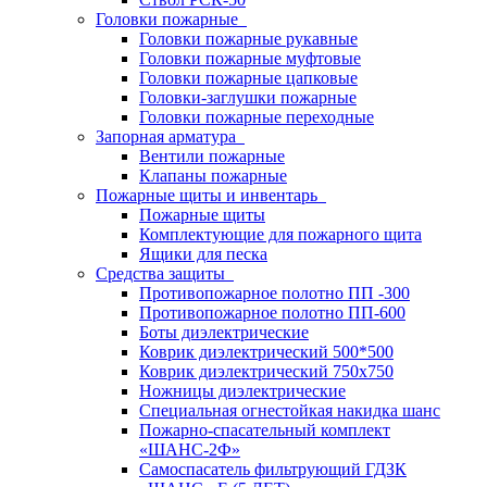
Головки пожарные
Головки пожарные рукавные
Головки пожарные муфтовые
Головки пожарные цапковые
Головки-заглушки пожарные
Головки пожарные переходные
Запорная арматура
Вентили пожарные
Клапаны пожарные
Пожарные щиты и инвентарь
Пожарные щиты
Комплектующие для пожарного щита
Ящики для песка
Средства защиты
Противопожарное полотно ПП -300
Противопожарное полотно ПП-600
Боты диэлектрические
Коврик диэлектрический 500*500
Коврик диэлектрический 750х750
Ножницы диэлектрические
Специальная огнестойкая накидка шанс
Пожарно-спасательный комплект
«ШАНС-2Ф»
Самоспасатель фильтрующий ГДЗК