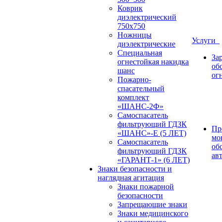
Коврик
диэлектрический
750х750
Ножницы
Услуги
диэлектрические
Специальная
За
огнестойкая накидка
об
шанс
ог
Пожарно-
спасательный
комплект
«ШАНС-2Ф»
Самоспасатель
фильтрующий ГДЗК
Пр
«ШАНС»-Е (5 ЛЕТ)
мо
Самоспасатель
об
фильтрующий ГДЗК
ав
«ГАРАНТ-1» (6 ЛЕТ)
Знаки безопасности и
наглядная агитация
Знаки пожарной
безопасности
Запрещающие знаки
Знаки медицинского