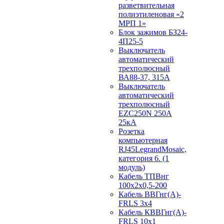
разветвительная
полиэтиленовая «2
МРП 1»
Блок зажимов БЗ24-
4П25-5
Выключатель
автоматический
трехполюсный
ВА88-37, 315А
Выключатель
автоматический
трехполюсный
EZC250N 250А
25кА
Розетка
компьютерная
RJ45LegrandMosaic,
категория 6. (1
модуль)
Кабель ТПВнг
100х2х0,5-200
Кабель ВВГнг(А)-
FRLS 3х4
Кабель КВВГнг(А)-
FRLS 10х1