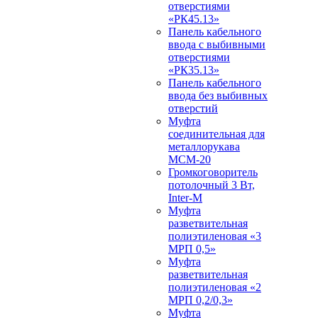
отверстиями
«РК45.13»
Панель кабельного
ввода с выбивными
отверстиями
«РК35.13»
Панель кабельного
ввода без выбивных
отверстий
Муфта
соединительная для
металлорукава
МСМ-20
Громкоговоритель
потолочный 3 Вт,
Inter-M
Муфта
разветвительная
полиэтиленовая «3
МРП 0,5»
Муфта
разветвительная
полиэтиленовая «2
МРП 0,2/0,3»
Муфта