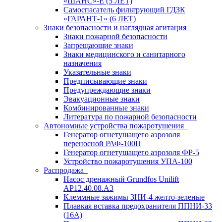
«ШАНС»-Е (5 ЛЕТ)
Самоспасатель фильтрующий ГДЗК
«ГАРАНТ-1» (6 ЛЕТ)
Знаки безопасности и наглядная агитация
Знаки пожарной безопасности
Запрещающие знаки
Знаки медицинского и санитарного
назначения
Указательные знаки
Предписывающие знаки
Предупреждающие знаки
Эвакуационные знаки
Комбинированные знаки
Литература по пожарной безопасности
Автономные устройства пожаротушения
Генератор огнетушащего аэрозоля
переносной РАФ-100П
Генератор огнетушащего аэрозоля ФР-5
Устройство пожаротушения УПА-100
Распродажа
Насос дренажный Grundfos Unilift
АP12.40.08.A3
Клеммные зажимы ЗНИ-4 желто-зеленые
Плавкая вставка предохранителя ППНИ-33
(16А)