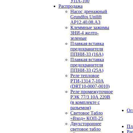
УПА-100
Распродажа
Насос дренажный
Grundfos Unilift
АP12.40.08.A3
Клеммные зажимы
ЗНИ-4 желто-
зеленые
Плавкая вставка
предохранителя
ППНИ-33 (16А)
Плавкая вставка
предохранителя
ППНИ-33 (25А)
Реле тепловое
РТИ-1314 7-10А
(DRT10-0007-0010)
Реле промежуточное
РЭК 77/3 10А 220В
(в комплекте с
разъемом)
Ог
Световое Табло
«Вход» КОП-25
Двухстороннее
Пл
световое табло
Ра