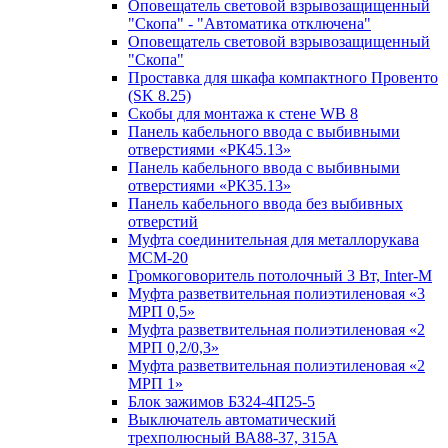
Оповещатель световой взрывозащищенный
"Скопа" - "Автоматика отключена"
Оповещатель световой взрывозащищенный
"Скопа"
Проставка для шкафа компактного Провенто
(SK 8.25)
Скобы для монтажа к стене WB 8
Панель кабельного ввода с выбивными
отверстиями «РК45.13»
Панель кабельного ввода с выбивными
отверстиями «РК35.13»
Панель кабельного ввода без выбивных
отверстий
Муфта соединительная для металлорукава
МСМ-20
Громкоговоритель потолочный 3 Вт, Inter-M
Муфта разветвительная полиэтиленовая «3
МРП 0,5»
Муфта разветвительная полиэтиленовая «2
МРП 0,2/0,3»
Муфта разветвительная полиэтиленовая «2
МРП 1»
Блок зажимов БЗ24-4П25-5
Выключатель автоматический
трехполюсный ВА88-37, 315А