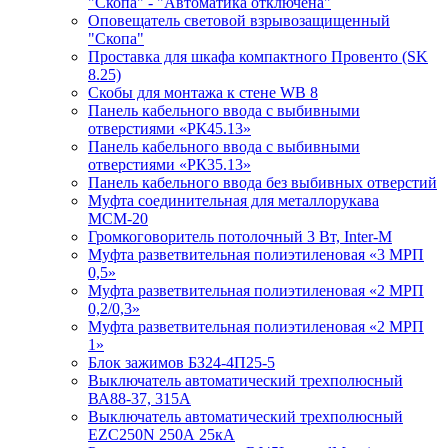
"Скопа" - "Автоматика отключена"
Оповещатель световой взрывозащищенный
"Скопа"
Проставка для шкафа компактного Провенто (SK
8.25)
Скобы для монтажа к стене WB 8
Панель кабельного ввода с выбивными
отверстиями «РК45.13»
Панель кабельного ввода с выбивными
отверстиями «РК35.13»
Панель кабельного ввода без выбивных отверстий
Муфта соединительная для металлорукава
МСМ-20
Громкоговоритель потолочный 3 Вт, Inter-M
Муфта разветвительная полиэтиленовая «3 МРП
0,5»
Муфта разветвительная полиэтиленовая «2 МРП
0,2/0,3»
Муфта разветвительная полиэтиленовая «2 МРП
1»
Блок зажимов БЗ24-4П25-5
Выключатель автоматический трехполюсный
ВА88-37, 315А
Выключатель автоматический трехполюсный
EZC250N 250А 25кА