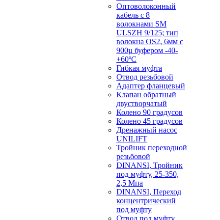
Оптоволоконный
кабель с 8
волокнами SM
ULSZH 9/125; тип
волокна OS2, 6мм с
900µ буфером -40-
+60ºC
Гибкая муфта
Отвод резьбовой
Адаптер фланцевый
Клапан обратный
двустворчатый
Колено 90 градусов
Колено 45 градусов
Дренажный насос
UNILIFT
Тройник переходной
резьбовой
DINANSI, Тройник
под муфту, 25-350,
2,5 Мпа
DINANSI, Переход
концентрический
под муфту
Отвод под муфту