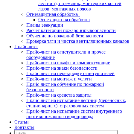
лестниц), стремянок, монтерских когтей,
лазов, монтажных поясов
Огнезащитная обработка
Огнезащитная обработка
Планы эвакуации
Расчет категорий пожаро-взрывоопасности
Обучение по пожарной безопасности
Проверка тяги и чистка вентиляционных каналов
Прайс-лист
Прайс-лист на огнетушители и прочее
оборудование
Прайс-лист на шкафы и комплектующие
Прайс-лист на знаки безопасности
Прайс-лист на перезарядку огнетушителей
Прайс-лист на монтаж и услуги
Прайс-лист на обучение по пожарной
безопасности
Прайс-лист на средства защиты
Прайс-лист на испытание лестниц (переносных,
стационарных), страховочных систем
Прайс-лист на испытание систем внутреннего
противопожарного водопровода
Статьи
Контакты