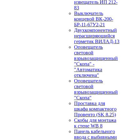
извещатель ИП 212-
83
Выключатель
концевой ВК-200-
БР-11-67У2-21
Двухкомпонентный
нерасширяющийся
герметик ВИЛАД-13
Оповещатель
световой
взрывозащищенный
"Скопа" -
"Автоматика
отключена"
Оповещатель
световой
взрывозащищенный
"Скопа"
Проставка для
шкафа компактного
Провенто (SK 8.25)
Скобы для монтажа
к стене WB 8
Панель кабельного
ввода с выбивными