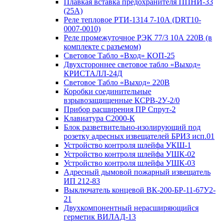
Плавкая вставка предохранителя ППНИ-33
(25А)
Реле тепловое РТИ-1314 7-10А (DRT10-
0007-0010)
Реле промежуточное РЭК 77/3 10А 220В (в
комплекте с разъемом)
Световое Табло «Вход» КОП-25
Двухстороннее световое табло «Выход»
КРИСТАЛЛ-24Д
Световое Табло «Выход» 220В
Коробки соединительные
взрывозащищенные КСРВ-2У-2/0
Прибор расширения ПР Спрут-2
Клавиатура С2000-К
Блок разветвительно-изолирующий под
розетку адресных извещателей БРИЗ исп.01
Устройство контроля шлейфа УКШ-1
Устройство контроля шлейфа УШК-02
Устройство контроля шлейфа УШК-03
Адресный дымовой пожарный извещатель
ИП 212-83
Выключатель концевой ВК-200-БР-11-67У2-
21
Двухкомпонентный нерасширяющийся
герметик ВИЛАД-13