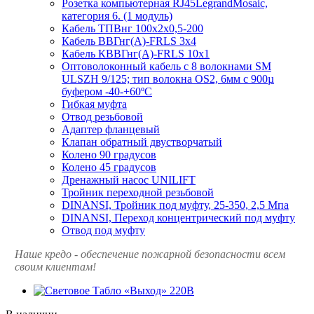
Розетка компьютерная RJ45LegrandMosaic,
категория 6. (1 модуль)
Кабель ТПВнг 100х2х0,5-200
Кабель ВВГнг(А)-FRLS 3х4
Кабель КВВГнг(А)-FRLS 10х1
Оптоволоконный кабель с 8 волокнами SM
ULSZH 9/125; тип волокна OS2, 6мм с 900µ
буфером -40-+60ºC
Гибкая муфта
Отвод резьбовой
Адаптер фланцевый
Клапан обратный двустворчатый
Колено 90 градусов
Колено 45 градусов
Дренажный насос UNILIFT
Тройник переходной резьбовой
DINANSI, Тройник под муфту, 25-350, 2,5 Мпа
DINANSI, Переход концентрический под муфту
Отвод под муфту
Наше кредо - обеспечение пожарной
безопасности всем
своим клиентам!