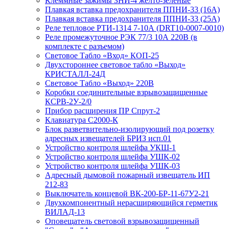
Клеммные зажимы ЗНИ-4 желто-зеленые
Плавкая вставка предохранителя ППНИ-33 (16А)
Плавкая вставка предохранителя ППНИ-33 (25А)
Реле тепловое РТИ-1314 7-10А (DRT10-0007-0010)
Реле промежуточное РЭК 77/3 10А 220В (в
комплекте с разъемом)
Световое Табло «Вход» КОП-25
Двухстороннее световое табло «Выход»
КРИСТАЛЛ-24Д
Световое Табло «Выход» 220В
Коробки соединительные взрывозащищенные
КСРВ-2У-2/0
Прибор расширения ПР Спрут-2
Клавиатура С2000-К
Блок разветвительно-изолирующий под розетку
адресных извещателей БРИЗ исп.01
Устройство контроля шлейфа УКШ-1
Устройство контроля шлейфа УШК-02
Устройство контроля шлейфа УШК-03
Адресный дымовой пожарный извещатель ИП
212-83
Выключатель концевой ВК-200-БР-11-67У2-21
Двухкомпонентный нерасширяющийся герметик
ВИЛАД-13
Оповещатель световой взрывозащищенный