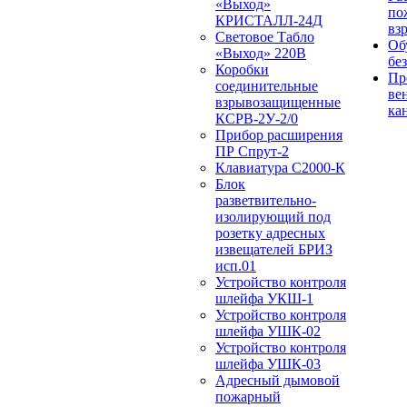
«Выход»
по
КРИСТАЛЛ-24Д
вз
Световое Табло
Об
«Выход» 220В
бе
Коробки
Пр
соединительные
ве
взрывозащищенные
ка
КСРВ-2У-2/0
Прибор расширения
ПР Спрут-2
Клавиатура С2000-К
Блок
разветвительно-
изолирующий под
розетку адресных
извещателей БРИЗ
исп.01
Устройство контроля
шлейфа УКШ-1
Устройство контроля
шлейфа УШК-02
Устройство контроля
шлейфа УШК-03
Адресный дымовой
пожарный