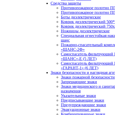
Средства защиты
Противопожарное полотно ПП
Противопожарное полотно П
Боты диэлектрические
Коврик диэлектрический 500*
Коврик диэлектрический 750х
Ножницы диэлектрические
Специальная огнестойкая нак
шанс
Пожарно-спасательный компл
«ШАНС-2Ф»
Самоспасатель фильтрующий
«ШАНС»-Е (5 ЛЕТ)
Самоспасатель фильтрующий
«ГАРАНТ-1» (6 ЛЕТ)
Знаки безопасности и наглядная аг
Знаки пожарной безопасности
Запрещающие знаки
Знаки медицинского и санита
назначения
Указательные знаки
Предписывающие знаки
Предупреждающие знаки
Эвакуационные знаки
Комбинированные знаки