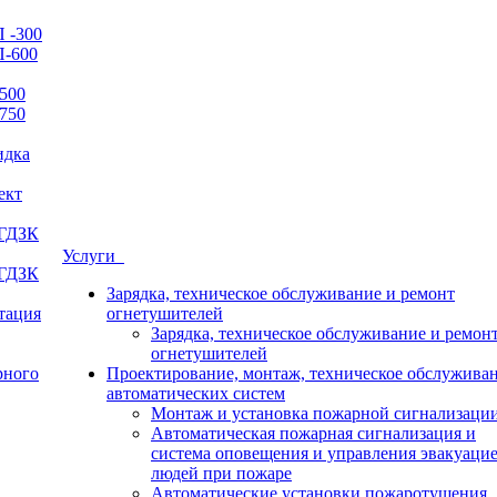
 -300
П-600
500
750
идка
ект
 ГДЗК
Услуги
 ГДЗК
Зарядка, техническое обслуживание и ремонт
итация
огнетушителей
Зарядка, техническое обслуживание и ремон
огнетушителей
рного
Проектирование, монтаж, техническое обслужива
автоматических систем
Монтаж и установка пожарной сигнализаци
Автоматическая пожарная сигнализация и
система оповещения и управления эвакуаци
людей при пожаре
Автоматические установки пожаротушения