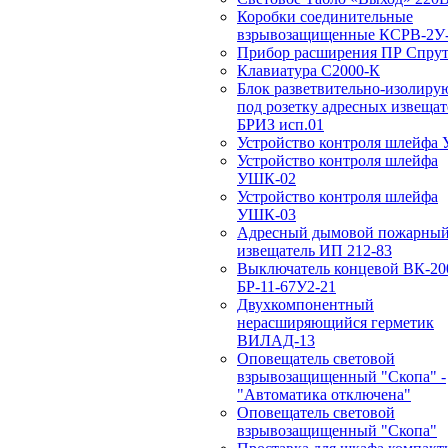
Коробки соединительные
взрывозащищенные КСРВ-2У-
Прибор расширения ПР Спрут
Клавиатура С2000-К
Блок разветвительно-изолир
под розетку адресных извещат
БРИЗ исп.01
Устройство контроля шлейфа
Устройство контроля шлейфа
УШК-02
Устройство контроля шлейфа
УШК-03
Адресный дымовой пожарны
извещатель ИП 212-83
Выключатель концевой ВК-20
БР-11-67У2-21
Двухкомпонентный
нерасширяющийся герметик
ВИЛАД-13
Оповещатель световой
взрывозащищенный "Скопа" -
"Автоматика отключена"
Оповещатель световой
взрывозащищенный "Скопа"