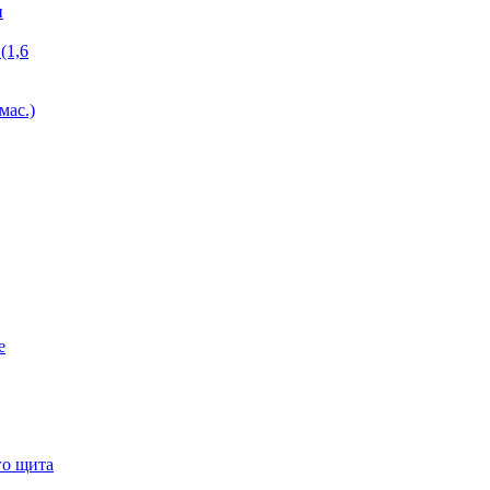
и
(1,6
мас.)
е
го щита