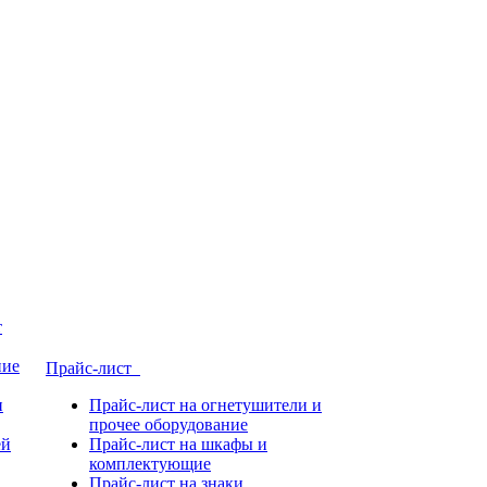
т
ние
Прайс-лист
и
Прайс-лист на огнетушители и
прочее оборудование
ей
Прайс-лист на шкафы и
комплектующие
Прайс-лист на знаки