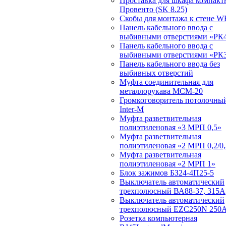
Проставка для шкафа компакт
Провенто (SK 8.25)
Скобы для монтажа к стене W
Панель кабельного ввода с
выбивными отверстиями «РК4
Панель кабельного ввода с
выбивными отверстиями «РК3
Панель кабельного ввода без
выбивных отверстий
Муфта соединительная для
металлорукава МСМ-20
Громкоговоритель потолочный
Inter-M
Муфта разветвительная
полиэтиленовая «3 МРП 0,5»
Муфта разветвительная
полиэтиленовая «2 МРП 0,2/0,
Муфта разветвительная
полиэтиленовая «2 МРП 1»
Блок зажимов БЗ24-4П25-5
Выключатель автоматический
трехполюсный ВА88-37, 315А
Выключатель автоматический
трехполюсный EZC250N 250
Розетка компьютерная