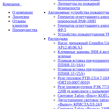
Литература по пожарной
Компания
безопасности
О компании
Автономные устройства пожаротуш
Лицензии
Генератор огнетушащего аэро
Отзывы
переносной РАФ-100П
клиентов
Генератор огнетушащего аэро
Преимущества
ФР-5
Устройство пожаротушения 
Распродажа
Насос дренажный Grundfos Uni
АP12.40.08.A3
Клеммные зажимы ЗНИ-4 жел
зеленые
Плавкая вставка предохранит
ППНИ-33 (16А)
Плавкая вставка предохранит
ППНИ-33 (25А)
Реле тепловое РТИ-1314 7-10
(DRT10-0007-0010)
Реле промежуточное РЭК 77/3
220В (в комплекте с разъемом)
Световое Табло «Вход» КОП-
Двухстороннее световое табло
«Выход» КРИСТАЛЛ-24Д
Световое Табло «Выход» 220