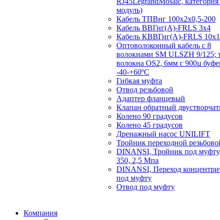
RJ45LegrandMosaic, категория 
модуль)
Кабель ТПВнг 100х2х0,5-200
Кабель ВВГнг(А)-FRLS 3х4
Кабель КВВГнг(А)-FRLS 10х1
Оптоволоконный кабель с 8
волокнами SM ULSZH 9/125; 
волокна OS2, 6мм с 900µ буф
-40-+60ºC
Гибкая муфта
Отвод резьбовой
Адаптер фланцевый
Клапан обратный двустворча
Колено 90 градусов
Колено 45 градусов
Дренажный насос UNILIFT
Тройник переходной резьбово
DINANSI, Тройник под муфту,
350, 2,5 Мпа
DINANSI, Переход концентри
под муфту
Отвод под муфту
Компания