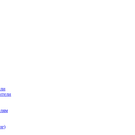
ели
ители
елям
ие)