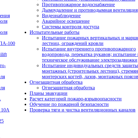
Противопожарное водоснабжение
Дымоудаление и противодымная вентиляция
ения
Видеонаблюдение
золя
Аварийное освещение
Системы контроля доступа
золя
Испытательные работы
Испытание пожарных вертикальных и марш
УПА-100
лестниц, ограждений кровли
Испытание внутреннего противопожарного
lift
водопровода, перекатка рукавов; испытание 
техническое обслуживание электрозадвижки
то-
Испытание индивидуальных средств защиты
монтажных (строительных лестниц), стремян
еля
монтерских когтей, лазов, монтажных поясо
Огнезащитная обработка
еля
Огнезащитная обработка
Планы эвакуации
А
Расчет категорий пожаро-взрывоопасности
Обучение по пожарной безопасности
 10А
Проверка тяги и чистка вентиляционных каналов
25
В