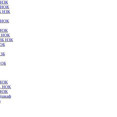
 НЗК
 НОК
Б НЗК
 НОК
 НЗК
Б НОК
ЗБ НЗК
НОБ
НЗБ
НОБ
 НЗК
, НОК
 НЗК
(шкаф
а