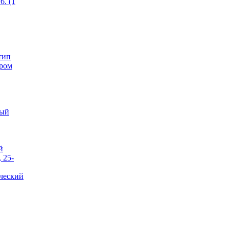
6. (1
тип
ером
тый
й
 25-
ческий