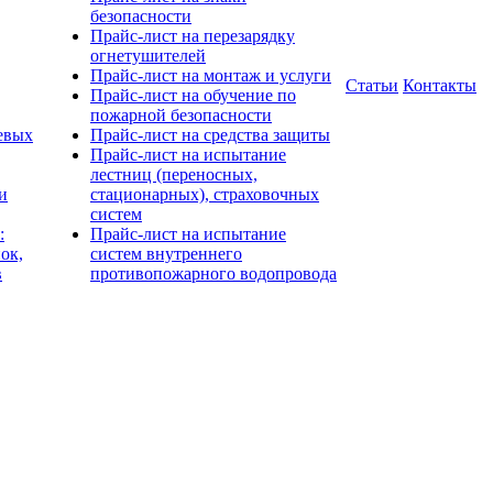
безопасности
Прайс-лист на перезарядку
огнетушителей
Прайс-лист на монтаж и услуги
Статьи
Контакты
Прайс-лист на обучение по
пожарной безопасности
евых
Прайс-лист на средства защиты
Прайс-лист на испытание
лестниц (переносных,
и
стационарных), страховочных
систем
:
Прайс-лист на испытание
ок,
систем внутреннего
в
противопожарного водопровода