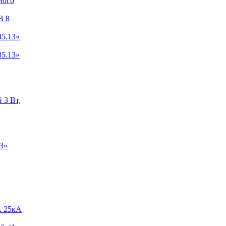
ного
B 8
5.13»
5.13»
 3 Вт,
3»
А 25кА