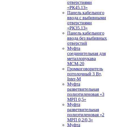
отверстиями
«РК45.13»
Панель кабельного
ввода с выбивными
отверстиями
«РК35.13»
Панель кабельного
ввода без выбивных
отверстий
Муфта
соединительная для
металлорукава
МСМ-20
Громкоговоритель
потолочный 3 Вт,
Inter-M
Муфта
разветвительная
полиэтиленовая «3
МРП 0,5»
Муфта
разветвительная
полиэтиленовая «2
МРП 0,2/0,3»
Муфта