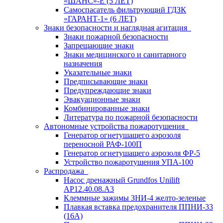
«ШАНС»-Е (5 ЛЕТ)
Самоспасатель фильтрующий ГДЗК
«ГАРАНТ-1» (6 ЛЕТ)
Знаки безопасности и наглядная агитация
Знаки пожарной безопасности
Запрещающие знаки
Знаки медицинского и санитарного
назначения
Указательные знаки
Предписывающие знаки
Предупреждающие знаки
Эвакуационные знаки
Комбинированные знаки
Литература по пожарной безопасности
Автономные устройства пожаротушения
Генератор огнетушащего аэрозоля
переносной РАФ-100П
Генератор огнетушащего аэрозоля ФР-5
Устройство пожаротушения УПА-100
Распродажа
Насос дренажный Grundfos Unilift
АP12.40.08.A3
Клеммные зажимы ЗНИ-4 желто-зеленые
Плавкая вставка предохранителя ППНИ-33
(16А)