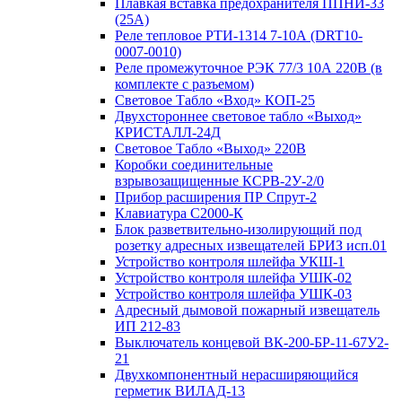
Плавкая вставка предохранителя ППНИ-33
(25А)
Реле тепловое РТИ-1314 7-10А (DRT10-
0007-0010)
Реле промежуточное РЭК 77/3 10А 220В (в
комплекте с разъемом)
Световое Табло «Вход» КОП-25
Двухстороннее световое табло «Выход»
КРИСТАЛЛ-24Д
Световое Табло «Выход» 220В
Коробки соединительные
взрывозащищенные КСРВ-2У-2/0
Прибор расширения ПР Спрут-2
Клавиатура С2000-К
Блок разветвительно-изолирующий под
розетку адресных извещателей БРИЗ исп.01
Устройство контроля шлейфа УКШ-1
Устройство контроля шлейфа УШК-02
Устройство контроля шлейфа УШК-03
Адресный дымовой пожарный извещатель
ИП 212-83
Выключатель концевой ВК-200-БР-11-67У2-
21
Двухкомпонентный нерасширяющийся
герметик ВИЛАД-13