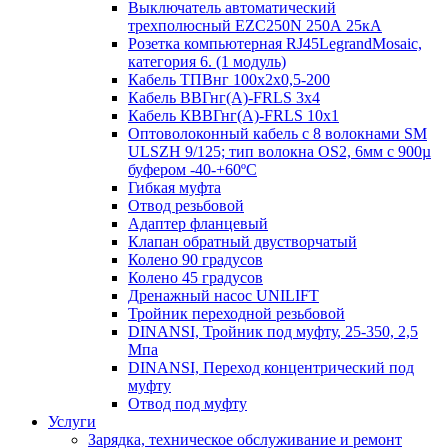
Выключатель автоматический
трехполюсный EZC250N 250А 25кА
Розетка компьютерная RJ45LegrandMosaic,
категория 6. (1 модуль)
Кабель ТПВнг 100х2х0,5-200
Кабель ВВГнг(А)-FRLS 3х4
Кабель КВВГнг(А)-FRLS 10х1
Оптоволоконный кабель с 8 волокнами SM
ULSZH 9/125; тип волокна OS2, 6мм с 900µ
буфером -40-+60ºC
Гибкая муфта
Отвод резьбовой
Адаптер фланцевый
Клапан обратный двустворчатый
Колено 90 градусов
Колено 45 градусов
Дренажный насос UNILIFT
Тройник переходной резьбовой
DINANSI, Тройник под муфту, 25-350, 2,5
Мпа
DINANSI, Переход концентрический под
муфту
Отвод под муфту
Услуги
Зарядка, техническое обслуживание и ремонт