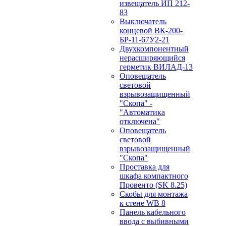
извещатель ИП 212-
83
Выключатель
концевой ВК-200-
БР-11-67У2-21
Двухкомпонентный
нерасширяющийся
герметик ВИЛАД-13
Оповещатель
световой
взрывозащищенный
"Скопа" -
"Автоматика
отключена"
Оповещатель
световой
взрывозащищенный
"Скопа"
Проставка для
шкафа компактного
Провенто (SK 8.25)
Скобы для монтажа
к стене WB 8
Панель кабельного
ввода с выбивными