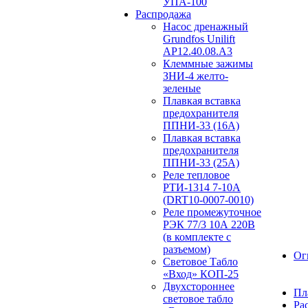
УПА-100
Распродажа
Насос дренажный
Grundfos Unilift
АP12.40.08.A3
Клеммные зажимы
ЗНИ-4 желто-
зеленые
Плавкая вставка
предохранителя
ППНИ-33 (16А)
Плавкая вставка
предохранителя
ППНИ-33 (25А)
Реле тепловое
РТИ-1314 7-10А
(DRT10-0007-0010)
Реле промежуточное
РЭК 77/3 10А 220В
(в комплекте с
разъемом)
Ог
Световое Табло
«Вход» КОП-25
Двухстороннее
Пл
световое табло
Ра