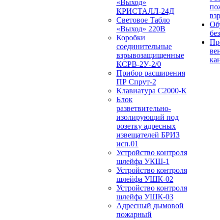
«Выход»
по
КРИСТАЛЛ-24Д
вз
Световое Табло
Об
«Выход» 220В
бе
Коробки
Пр
соединительные
ве
взрывозащищенные
ка
КСРВ-2У-2/0
Прибор расширения
ПР Спрут-2
Клавиатура С2000-К
Блок
разветвительно-
изолирующий под
розетку адресных
извещателей БРИЗ
исп.01
Устройство контроля
шлейфа УКШ-1
Устройство контроля
шлейфа УШК-02
Устройство контроля
шлейфа УШК-03
Адресный дымовой
пожарный