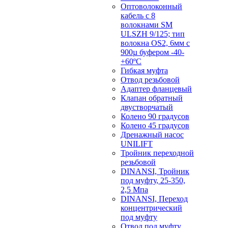
Оптоволоконный
кабель с 8
волокнами SM
ULSZH 9/125; тип
волокна OS2, 6мм с
900µ буфером -40-
+60ºC
Гибкая муфта
Отвод резьбовой
Адаптер фланцевый
Клапан обратный
двустворчатый
Колено 90 градусов
Колено 45 градусов
Дренажный насос
UNILIFT
Тройник переходной
резьбовой
DINANSI, Тройник
под муфту, 25-350,
2,5 Мпа
DINANSI, Переход
концентрический
под муфту
Отвод под муфту