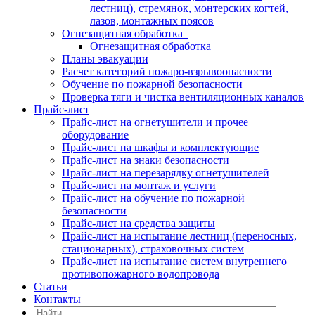
лестниц), стремянок, монтерских когтей,
лазов, монтажных поясов
Огнезащитная обработка
Огнезащитная обработка
Планы эвакуации
Расчет категорий пожаро-взрывоопасности
Обучение по пожарной безопасности
Проверка тяги и чистка вентиляционных каналов
Прайс-лист
Прайс-лист на огнетушители и прочее
оборудование
Прайс-лист на шкафы и комплектующие
Прайс-лист на знаки безопасности
Прайс-лист на перезарядку огнетушителей
Прайс-лист на монтаж и услуги
Прайс-лист на обучение по пожарной
безопасности
Прайс-лист на средства защиты
Прайс-лист на испытание лестниц (переносных,
стационарных), страховочных систем
Прайс-лист на испытание систем внутреннего
противопожарного водопровода
Статьи
Контакты