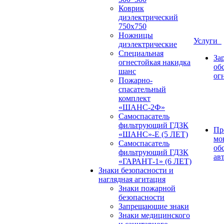
Коврик
диэлектрический
750х750
Ножницы
Услуги
диэлектрические
Специальная
За
огнестойкая накидка
об
шанс
ог
Пожарно-
спасательный
комплект
«ШАНС-2Ф»
Самоспасатель
фильтрующий ГДЗК
Пр
«ШАНС»-Е (5 ЛЕТ)
мо
Самоспасатель
об
фильтрующий ГДЗК
ав
«ГАРАНТ-1» (6 ЛЕТ)
Знаки безопасности и
наглядная агитация
Знаки пожарной
безопасности
Запрещающие знаки
Знаки медицинского