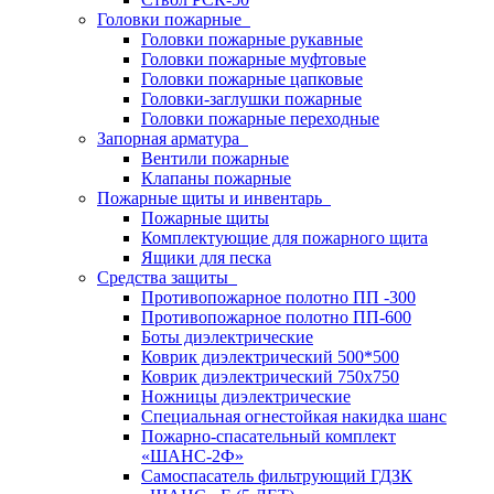
Головки пожарные
Головки пожарные рукавные
Головки пожарные муфтовые
Головки пожарные цапковые
Головки-заглушки пожарные
Головки пожарные переходные
Запорная арматура
Вентили пожарные
Клапаны пожарные
Пожарные щиты и инвентарь
Пожарные щиты
Комплектующие для пожарного щита
Ящики для песка
Средства защиты
Противопожарное полотно ПП -300
Противопожарное полотно ПП-600
Боты диэлектрические
Коврик диэлектрический 500*500
Коврик диэлектрический 750х750
Ножницы диэлектрические
Специальная огнестойкая накидка шанс
Пожарно-спасательный комплект
«ШАНС-2Ф»
Самоспасатель фильтрующий ГДЗК