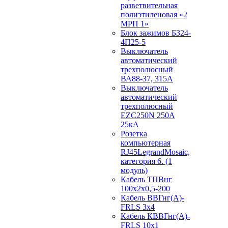
разветвительная
полиэтиленовая «2
МРП 1»
Блок зажимов БЗ24-
4П25-5
Выключатель
автоматический
трехполюсный
ВА88-37, 315А
Выключатель
автоматический
трехполюсный
EZC250N 250А
25кА
Розетка
компьютерная
RJ45LegrandMosaic,
категория 6. (1
модуль)
Кабель ТПВнг
100х2х0,5-200
Кабель ВВГнг(А)-
FRLS 3х4
Кабель КВВГнг(А)-
FRLS 10х1