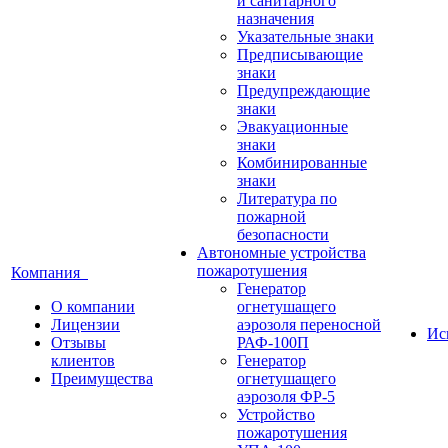
и санитарного
назначения
Указательные знаки
Предписывающие
знаки
Предупреждающие
знаки
Эвакуационные
знаки
Комбинированные
знаки
Литература по
пожарной
безопасности
Автономные устройства
пожаротушения
Компания
Генератор
О компании
огнетушащего
Лицензии
аэрозоля переносной
Ис
Отзывы
РАФ-100П
клиентов
Генератор
Преимущества
огнетушащего
аэрозоля ФР-5
Устройство
пожаротушения