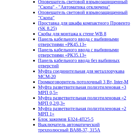
Оповещатель световой взрывозащищенный
"Скопа" - "Автоматика отключена"
Оповещатель световой взрывозащищенный
"Скопа"
Проставка для шкафа компактного Провенто
(SK 8.25)
Скобы для монтажа к стене WB 8
Панель кабельного ввода с выбивными
отверстиями «РК45.13»
Панель кабельного ввода с выбивными
отверстиями «РК35.13»
Панель кабельного ввода без выбивных
отверстий
Муфта соединительная для металлорукава
МСМ-20
Громкоговоритель потолочный 3 Вт, Inter-M
Муфта разветвительная полиэтиленовая «3
МРП 0,5»
Муфта разветвительная полиэтиленовая «2
МРП 0,2/0,3»
Муфта разветвительная полиэтиленовая «2
МРП 1»
Блок зажимов БЗ24-4П25-5
Выключатель автоматический
трехполюсный ВА88-37, 315А