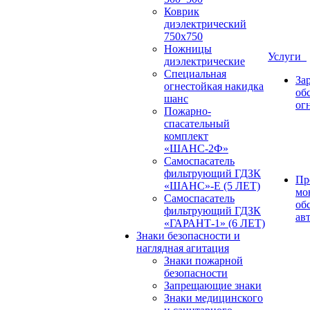
Коврик
диэлектрический
750х750
Ножницы
Услуги
диэлектрические
Специальная
За
огнестойкая накидка
об
шанс
ог
Пожарно-
спасательный
комплект
«ШАНС-2Ф»
Самоспасатель
фильтрующий ГДЗК
Пр
«ШАНС»-Е (5 ЛЕТ)
мо
Самоспасатель
об
фильтрующий ГДЗК
ав
«ГАРАНТ-1» (6 ЛЕТ)
Знаки безопасности и
наглядная агитация
Знаки пожарной
безопасности
Запрещающие знаки
Знаки медицинского