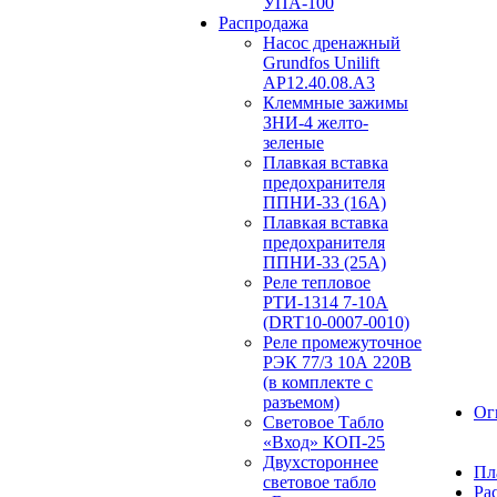
УПА-100
Распродажа
Насос дренажный
Grundfos Unilift
АP12.40.08.A3
Клеммные зажимы
ЗНИ-4 желто-
зеленые
Плавкая вставка
предохранителя
ППНИ-33 (16А)
Плавкая вставка
предохранителя
ППНИ-33 (25А)
Реле тепловое
РТИ-1314 7-10А
(DRT10-0007-0010)
Реле промежуточное
РЭК 77/3 10А 220В
(в комплекте с
разъемом)
Ог
Световое Табло
«Вход» КОП-25
Двухстороннее
Пл
световое табло
Ра