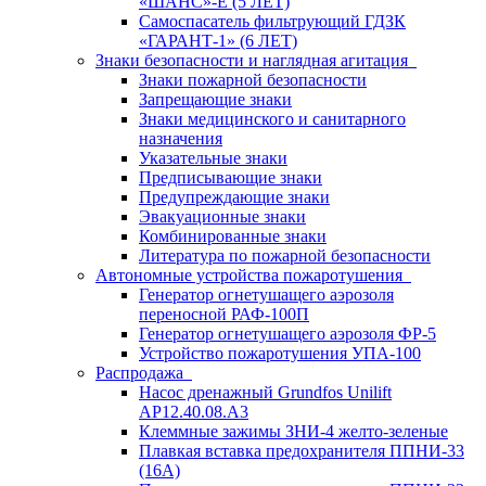
«ШАНС»-Е (5 ЛЕТ)
Самоспасатель фильтрующий ГДЗК
«ГАРАНТ-1» (6 ЛЕТ)
Знаки безопасности и наглядная агитация
Знаки пожарной безопасности
Запрещающие знаки
Знаки медицинского и санитарного
назначения
Указательные знаки
Предписывающие знаки
Предупреждающие знаки
Эвакуационные знаки
Комбинированные знаки
Литература по пожарной безопасности
Автономные устройства пожаротушения
Генератор огнетушащего аэрозоля
переносной РАФ-100П
Генератор огнетушащего аэрозоля ФР-5
Устройство пожаротушения УПА-100
Распродажа
Насос дренажный Grundfos Unilift
АP12.40.08.A3
Клеммные зажимы ЗНИ-4 желто-зеленые
Плавкая вставка предохранителя ППНИ-33
(16А)