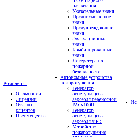
и санитарного
назначения
Указательные знаки
Предписывающие
знаки
Предупреждающие
знаки
Эвакуационные
знаки
Комбинированные
знаки
Литература по
пожарной
безопасности
Автономные устройства
пожаротушения
Компания
Генератор
О компании
огнетушащего
Лицензии
аэрозоля переносной
Ис
Отзывы
РАФ-100П
клиентов
Генератор
Преимущества
огнетушащего
аэрозоля ФР-5
Устройство
пожаротушения