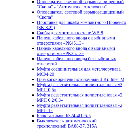
Оповещатель световой взрывозащищенный
"Скопа" - "Автоматика отключена"
Оповещатель световой взрывозащищенный
"Скопа"
Проставка для шкафа компактного Провенто
(SK 8.25)
Скобы для монтажа к стене WB 8
Панель кабельного ввода с выбивными
отверстиями «РК45.13»
Панель кабельного ввода с выбивными
отверстиями «РК35.13»
Панель кабельного ввода без выбивных
отверстий
Муфта соединительная для металлорукава
МСМ-20
Громкоговоритель потолочный 3 Вт, Inter-M
Муфта разветвительная полиэтиленовая «3
МРП 0,5»
Муфта разветвительная полиэтиленовая «2
МРП 0,2/0,3»
Муфта разветвительная полиэтиленовая «2
МРП 1»
Блок зажимов БЗ24-4П25-5
Выключатель автоматический
трехполюсный ВА88-37, 315А