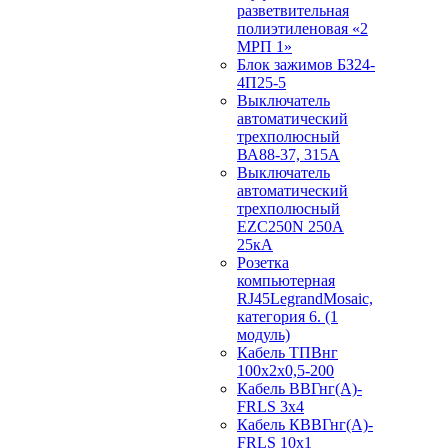
разветвительная
полиэтиленовая «2
МРП 1»
Блок зажимов БЗ24-
4П25-5
Выключатель
автоматический
трехполюсный
ВА88-37, 315А
Выключатель
автоматический
трехполюсный
EZC250N 250А
25кА
Розетка
компьютерная
RJ45LegrandMosaic,
категория 6. (1
модуль)
Кабель ТПВнг
100х2х0,5-200
Кабель ВВГнг(А)-
FRLS 3х4
Кабель КВВГнг(А)-
FRLS 10х1