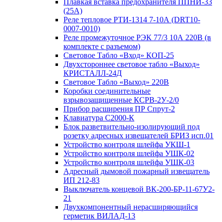
Плавкая вставка предохранителя ППНИ-33
(25А)
Реле тепловое РТИ-1314 7-10А (DRT10-
0007-0010)
Реле промежуточное РЭК 77/3 10А 220В (в
комплекте с разъемом)
Световое Табло «Вход» КОП-25
Двухстороннее световое табло «Выход»
КРИСТАЛЛ-24Д
Световое Табло «Выход» 220В
Коробки соединительные
взрывозащищенные КСРВ-2У-2/0
Прибор расширения ПР Спрут-2
Клавиатура С2000-К
Блок разветвительно-изолирующий под
розетку адресных извещателей БРИЗ исп.01
Устройство контроля шлейфа УКШ-1
Устройство контроля шлейфа УШК-02
Устройство контроля шлейфа УШК-03
Адресный дымовой пожарный извещатель
ИП 212-83
Выключатель концевой ВК-200-БР-11-67У2-
21
Двухкомпонентный нерасширяющийся
герметик ВИЛАД-13