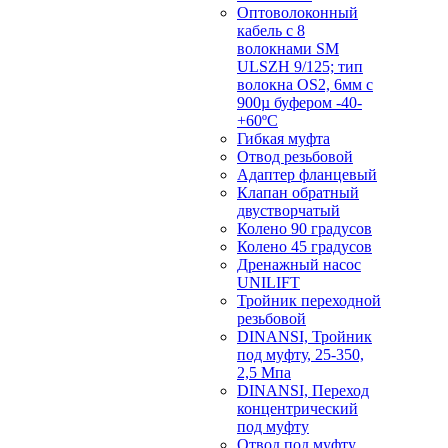
Оптоволоконный
кабель с 8
волокнами SM
ULSZH 9/125; тип
волокна OS2, 6мм с
900µ буфером -40-
+60ºC
Гибкая муфта
Отвод резьбовой
Адаптер фланцевый
Клапан обратный
двустворчатый
Колено 90 градусов
Колено 45 градусов
Дренажный насос
UNILIFT
Тройник переходной
резьбовой
DINANSI, Тройник
под муфту, 25-350,
2,5 Мпа
DINANSI, Переход
концентрический
под муфту
Отвод под муфту