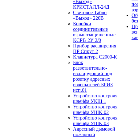
«Выход»
по
КРИСТАЛЛ-24Д
вз
Световое Табло
Об
«Выход» 220В
бе
Коробки
Пр
соединительные
ве
взрывозащищенные
ка
КСРВ-2У-2/0
Прибор расширения
ПР Спрут-2
Клавиатура С2000-К
Блок
разветвительно-
изолирующий под
розетку адресных
извещателей БРИЗ
исп.01
Устройство контроля
шлейфа УКШ-1
Устройство контроля
шлейфа УШК-02
Устройство контроля
шлейфа УШК-03
Адресный дымовой
пожарный