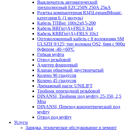
Выключатель автоматический
трехполюсный EZC250N 250А 25кА
Розетка компьютерная RJ45LegrandMosaic,
категория 6. (1 модуль)
Кабель ТПВнг 100х2х0,5-200
Кабель ВВГнг(А)-FRLS 3х4
Кабель КВВГнг(А)-FRLS 10х1
Оптоволоконный кабель с 8 волокнами SM
ULSZH 9/125; тип волокна OS2, 6мм с 900µ
буфером -40-+60ºC
Гибкая муфта
Отвод резьбовой
Адаптер фланцевый
Клапан обратный двустворчатый
Колено 90 градусов
Колено 45 градусов
Дренажный насос UNILIFT
Тройник переходной резьбовой
DINANSI, Тройник под муфту, 25-350, 2,5
Мпа
DINANSI, Переход концентрический под
муфту
Отвод под муфту
Услуги
Зарядка, техническое обслуживание и ремонт