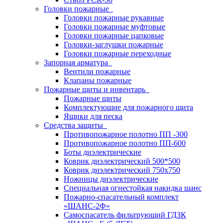
Головки пожарные
Головки пожарные рукавные
Головки пожарные муфтовые
Головки пожарные цапковые
Головки-заглушки пожарные
Головки пожарные переходные
Запорная арматура
Вентили пожарные
Клапаны пожарные
Пожарные щиты и инвентарь
Пожарные щиты
Комплектующие для пожарного щита
Ящики для песка
Средства защиты
Противопожарное полотно ПП -300
Противопожарное полотно ПП-600
Боты диэлектрические
Коврик диэлектрический 500*500
Коврик диэлектрический 750х750
Ножницы диэлектрические
Специальная огнестойкая накидка шанс
Пожарно-спасательный комплект
«ШАНС-2Ф»
Самоспасатель фильтрующий ГДЗК