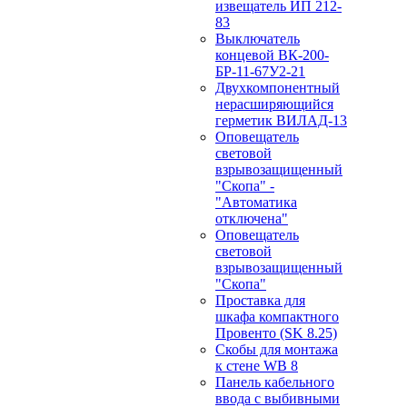
извещатель ИП 212-
83
Выключатель
концевой ВК-200-
БР-11-67У2-21
Двухкомпонентный
нерасширяющийся
герметик ВИЛАД-13
Оповещатель
световой
взрывозащищенный
"Скопа" -
"Автоматика
отключена"
Оповещатель
световой
взрывозащищенный
"Скопа"
Проставка для
шкафа компактного
Провенто (SK 8.25)
Скобы для монтажа
к стене WB 8
Панель кабельного
ввода с выбивными