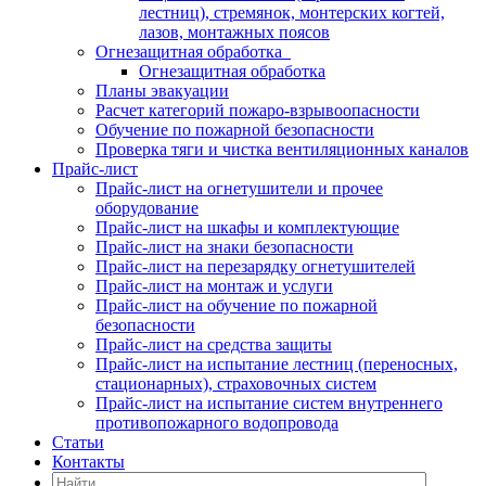
лестниц), стремянок, монтерских когтей,
лазов, монтажных поясов
Огнезащитная обработка
Огнезащитная обработка
Планы эвакуации
Расчет категорий пожаро-взрывоопасности
Обучение по пожарной безопасности
Проверка тяги и чистка вентиляционных каналов
Прайс-лист
Прайс-лист на огнетушители и прочее
оборудование
Прайс-лист на шкафы и комплектующие
Прайс-лист на знаки безопасности
Прайс-лист на перезарядку огнетушителей
Прайс-лист на монтаж и услуги
Прайс-лист на обучение по пожарной
безопасности
Прайс-лист на средства защиты
Прайс-лист на испытание лестниц (переносных,
стационарных), страховочных систем
Прайс-лист на испытание систем внутреннего
противопожарного водопровода
Статьи
Контакты