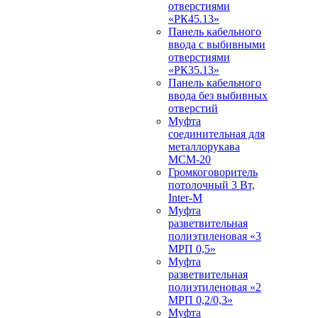
отверстиями
«РК45.13»
Панель кабельного
ввода с выбивными
отверстиями
«РК35.13»
Панель кабельного
ввода без выбивных
отверстий
Муфта
соединительная для
металлорукава
МСМ-20
Громкоговоритель
потолочный 3 Вт,
Inter-M
Муфта
разветвительная
полиэтиленовая «3
МРП 0,5»
Муфта
разветвительная
полиэтиленовая «2
МРП 0,2/0,3»
Муфта