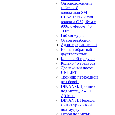
Оптоволоконный
кабель с 8
волокнами SM
ULSZH 9/125; тип
волокна OS2, 6мм с
900µ буфером -40-
+60ºC
Гибкая муфта
Отвод резьбовой
Адаптер фланцевый
Клапан обратный
двустворчатый
Колено 90 градусов
Колено 45 градусов
Дренажный насос
UNILIFT
Тройник переходной
резьбовой
DINANSI, Тройник
под муфту, 25-350,
2,5 Мпа
DINANSI, Переход
концентрический
под муфту
Отвод под муфту