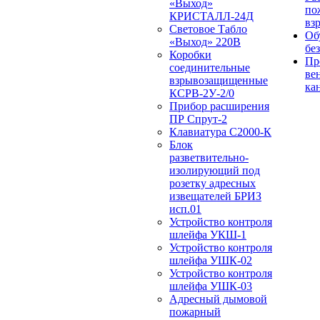
«Выход»
по
КРИСТАЛЛ-24Д
вз
Световое Табло
Об
«Выход» 220В
бе
Коробки
Пр
соединительные
ве
взрывозащищенные
ка
КСРВ-2У-2/0
Прибор расширения
ПР Спрут-2
Клавиатура С2000-К
Блок
разветвительно-
изолирующий под
розетку адресных
извещателей БРИЗ
исп.01
Устройство контроля
шлейфа УКШ-1
Устройство контроля
шлейфа УШК-02
Устройство контроля
шлейфа УШК-03
Адресный дымовой
пожарный