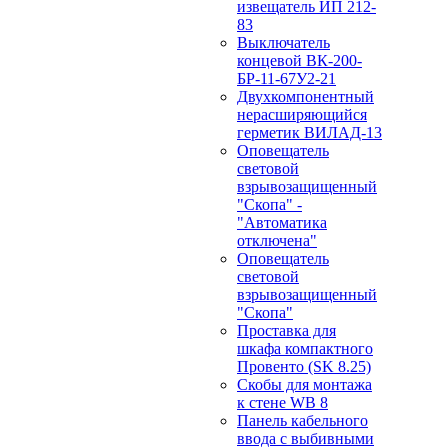
извещатель ИП 212-
83
Выключатель
концевой ВК-200-
БР-11-67У2-21
Двухкомпонентный
нерасширяющийся
герметик ВИЛАД-13
Оповещатель
световой
взрывозащищенный
"Скопа" -
"Автоматика
отключена"
Оповещатель
световой
взрывозащищенный
"Скопа"
Проставка для
шкафа компактного
Провенто (SK 8.25)
Скобы для монтажа
к стене WB 8
Панель кабельного
ввода с выбивными