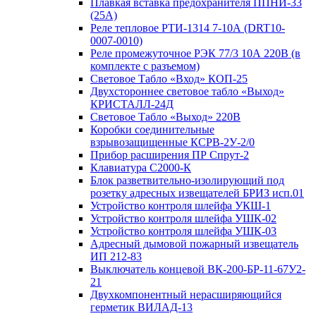
Плавкая вставка предохранителя ППНИ-33
(25А)
Реле тепловое РТИ-1314 7-10А (DRT10-
0007-0010)
Реле промежуточное РЭК 77/3 10А 220В (в
комплекте с разъемом)
Световое Табло «Вход» КОП-25
Двухстороннее световое табло «Выход»
КРИСТАЛЛ-24Д
Световое Табло «Выход» 220В
Коробки соединительные
взрывозащищенные КСРВ-2У-2/0
Прибор расширения ПР Спрут-2
Клавиатура С2000-К
Блок разветвительно-изолирующий под
розетку адресных извещателей БРИЗ исп.01
Устройство контроля шлейфа УКШ-1
Устройство контроля шлейфа УШК-02
Устройство контроля шлейфа УШК-03
Адресный дымовой пожарный извещатель
ИП 212-83
Выключатель концевой ВК-200-БР-11-67У2-
21
Двухкомпонентный нерасширяющийся
герметик ВИЛАД-13