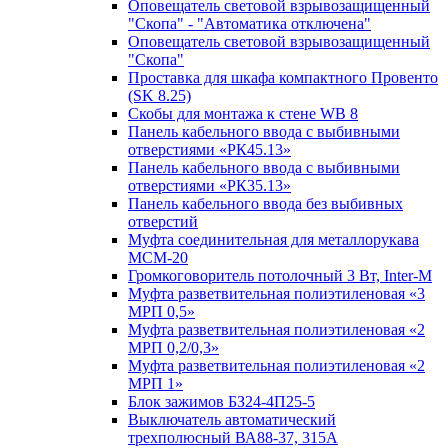
Оповещатель световой взрывозащищенный
"Скопа" - "Автоматика отключена"
Оповещатель световой взрывозащищенный
"Скопа"
Проставка для шкафа компактного Провенто
(SK 8.25)
Скобы для монтажа к стене WB 8
Панель кабельного ввода с выбивными
отверстиями «РК45.13»
Панель кабельного ввода с выбивными
отверстиями «РК35.13»
Панель кабельного ввода без выбивных
отверстий
Муфта соединительная для металлорукава
МСМ-20
Громкоговоритель потолочный 3 Вт, Inter-M
Муфта разветвительная полиэтиленовая «3
МРП 0,5»
Муфта разветвительная полиэтиленовая «2
МРП 0,2/0,3»
Муфта разветвительная полиэтиленовая «2
МРП 1»
Блок зажимов БЗ24-4П25-5
Выключатель автоматический
трехполюсный ВА88-37, 315А