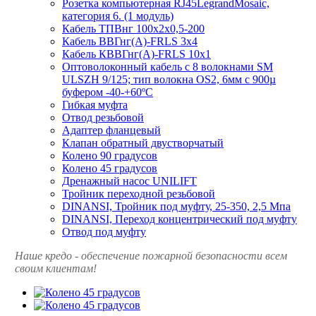
Розетка компьютерная RJ45LegrandMosaic,
категория 6. (1 модуль)
Кабель ТПВнг 100х2х0,5-200
Кабель ВВГнг(А)-FRLS 3х4
Кабель КВВГнг(А)-FRLS 10х1
Оптоволоконный кабель с 8 волокнами SM
ULSZH 9/125; тип волокна OS2, 6мм с 900µ
буфером -40-+60ºC
Гибкая муфта
Отвод резьбовой
Адаптер фланцевый
Клапан обратный двустворчатый
Колено 90 градусов
Колено 45 градусов
Дренажный насос UNILIFT
Тройник переходной резьбовой
DINANSI, Тройник под муфту, 25-350, 2,5 Мпа
DINANSI, Переход концентрический под муфту
Отвод под муфту
Наше кредо - обеспечение пожарной
безопасности всем
своим клиентам!