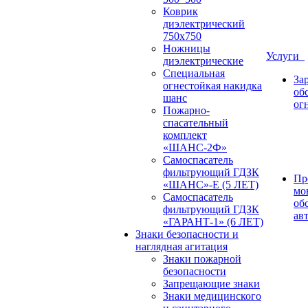
Коврик
диэлектрический
750х750
Ножницы
Услуги
диэлектрические
Специальная
За
огнестойкая накидка
об
шанс
ог
Пожарно-
спасательный
комплект
«ШАНС-2Ф»
Самоспасатель
фильтрующий ГДЗК
Пр
«ШАНС»-Е (5 ЛЕТ)
мо
Самоспасатель
об
фильтрующий ГДЗК
ав
«ГАРАНТ-1» (6 ЛЕТ)
Знаки безопасности и
наглядная агитация
Знаки пожарной
безопасности
Запрещающие знаки
Знаки медицинского