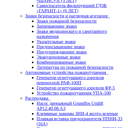
«ШАНС»-Е (5 ЛЕТ)
Самоспасатель фильтрующий ГДЗК
«ГАРАНТ-1» (6 ЛЕТ)
Знаки безопасности и наглядная агитация
Знаки пожарной безопасности
Запрещающие знаки
Знаки медицинского и санитарного
назначения
Указательные знаки
Предписывающие знаки
Предупреждающие знаки
Эвакуационные знаки
Комбинированные знаки
Литература по пожарной безопасности
Автономные устройства пожаротушения
Генератор огнетушащего аэрозоля
переносной РАФ-100П
Генератор огнетушащего аэрозоля ФР-5
Устройство пожаротушения УПА-100
Распродажа
Насос дренажный Grundfos Unilift
АP12.40.08.A3
Клеммные зажимы ЗНИ-4 желто-зеленые
Плавкая вставка предохранителя ППНИ-33
(16А)