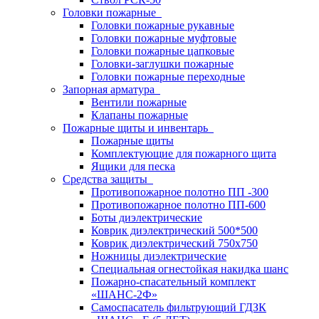
Головки пожарные
Головки пожарные рукавные
Головки пожарные муфтовые
Головки пожарные цапковые
Головки-заглушки пожарные
Головки пожарные переходные
Запорная арматура
Вентили пожарные
Клапаны пожарные
Пожарные щиты и инвентарь
Пожарные щиты
Комплектующие для пожарного щита
Ящики для песка
Средства защиты
Противопожарное полотно ПП -300
Противопожарное полотно ПП-600
Боты диэлектрические
Коврик диэлектрический 500*500
Коврик диэлектрический 750х750
Ножницы диэлектрические
Специальная огнестойкая накидка шанс
Пожарно-спасательный комплект
«ШАНС-2Ф»
Самоспасатель фильтрующий ГДЗК