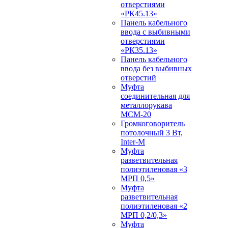
отверстиями
«РК45.13»
Панель кабельного
ввода с выбивными
отверстиями
«РК35.13»
Панель кабельного
ввода без выбивных
отверстий
Муфта
соединительная для
металлорукава
МСМ-20
Громкоговоритель
потолочный 3 Вт,
Inter-M
Муфта
разветвительная
полиэтиленовая «3
МРП 0,5»
Муфта
разветвительная
полиэтиленовая «2
МРП 0,2/0,3»
Муфта