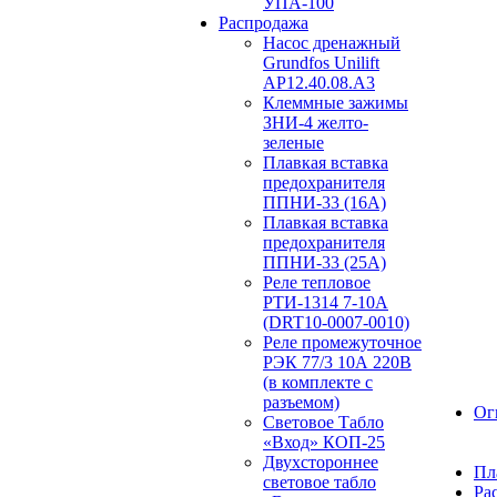
УПА-100
Распродажа
Насос дренажный
Grundfos Unilift
АP12.40.08.A3
Клеммные зажимы
ЗНИ-4 желто-
зеленые
Плавкая вставка
предохранителя
ППНИ-33 (16А)
Плавкая вставка
предохранителя
ППНИ-33 (25А)
Реле тепловое
РТИ-1314 7-10А
(DRT10-0007-0010)
Реле промежуточное
РЭК 77/3 10А 220В
(в комплекте с
разъемом)
Ог
Световое Табло
«Вход» КОП-25
Двухстороннее
Пл
световое табло
Ра