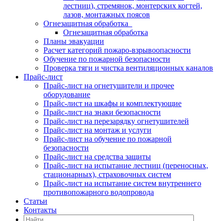
лестниц), стремянок, монтерских когтей,
лазов, монтажных поясов
Огнезащитная обработка
Огнезащитная обработка
Планы эвакуации
Расчет категорий пожаро-взрывоопасности
Обучение по пожарной безопасности
Проверка тяги и чистка вентиляционных каналов
Прайс-лист
Прайс-лист на огнетушители и прочее
оборудование
Прайс-лист на шкафы и комплектующие
Прайс-лист на знаки безопасности
Прайс-лист на перезарядку огнетушителей
Прайс-лист на монтаж и услуги
Прайс-лист на обучение по пожарной
безопасности
Прайс-лист на средства защиты
Прайс-лист на испытание лестниц (переносных,
стационарных), страховочных систем
Прайс-лист на испытание систем внутреннего
противопожарного водопровода
Статьи
Контакты