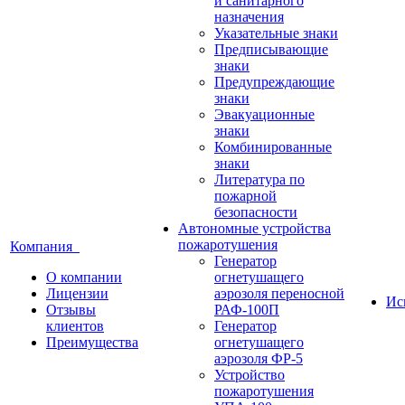
и санитарного
назначения
Указательные знаки
Предписывающие
знаки
Предупреждающие
знаки
Эвакуационные
знаки
Комбинированные
знаки
Литература по
пожарной
безопасности
Автономные устройства
пожаротушения
Компания
Генератор
О компании
огнетушащего
Лицензии
аэрозоля переносной
Ис
Отзывы
РАФ-100П
клиентов
Генератор
Преимущества
огнетушащего
аэрозоля ФР-5
Устройство
пожаротушения