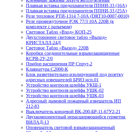
Клеммные зажимы ЗНИ-4 желто-зеленые
Плавкая вставка предохранителя ППНИ-33 (16А)
Плавкая вставка предохранителя ППНИ-33 (25А)
Реле тепловое РТИ-1314 7-10А (DRT10-0007-0010)
Реле промежуточное РЭК 77/3 10А 220В (в
комплекте с разъемом)
Световое Табло «Вход» КОП-25
Двухстороннее световое табло «Выход»
КРИСТАЛЛ-24Д
Световое Табло «Выход» 220В
Коробки соединительные взрывозащищенные
КСРВ-2У-2/0
Прибор расширения ПР Спрут-2
Клавиатура С2000-К
Блок разветвительно-изолирующий под розетку
адресных извещателей БРИЗ исп.01
Устройство контроля шлейфа УКШ-1
Устройство контроля шлейфа УШК-02
Устройство контроля шлейфа УШК-03
Адресный дымовой пожарный извещатель ИП
212-83
Выключатель концевой ВК-200-БР-11-67У2-21
Двухкомпонентный нерасширяющийся герметик
ВИЛАД-13
Оповещатель световой взрывозащищенный