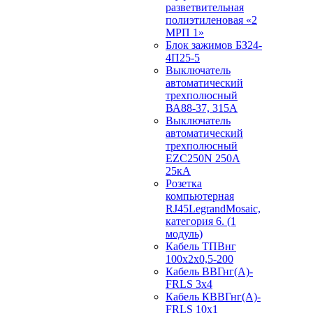
разветвительная
полиэтиленовая «2
МРП 1»
Блок зажимов БЗ24-
4П25-5
Выключатель
автоматический
трехполюсный
ВА88-37, 315А
Выключатель
автоматический
трехполюсный
EZC250N 250А
25кА
Розетка
компьютерная
RJ45LegrandMosaic,
категория 6. (1
модуль)
Кабель ТПВнг
100х2х0,5-200
Кабель ВВГнг(А)-
FRLS 3х4
Кабель КВВГнг(А)-
FRLS 10х1