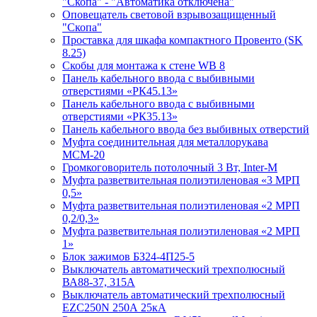
"Скопа" - "Автоматика отключена"
Оповещатель световой взрывозащищенный
"Скопа"
Проставка для шкафа компактного Провенто (SK
8.25)
Скобы для монтажа к стене WB 8
Панель кабельного ввода с выбивными
отверстиями «РК45.13»
Панель кабельного ввода с выбивными
отверстиями «РК35.13»
Панель кабельного ввода без выбивных отверстий
Муфта соединительная для металлорукава
МСМ-20
Громкоговоритель потолочный 3 Вт, Inter-M
Муфта разветвительная полиэтиленовая «3 МРП
0,5»
Муфта разветвительная полиэтиленовая «2 МРП
0,2/0,3»
Муфта разветвительная полиэтиленовая «2 МРП
1»
Блок зажимов БЗ24-4П25-5
Выключатель автоматический трехполюсный
ВА88-37, 315А
Выключатель автоматический трехполюсный
EZC250N 250А 25кА