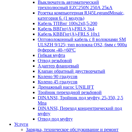
Выключатель автоматический
трехполюсный EZC250N 250А 25кА
Розетка компьютерная RJ45LegrandMosaic,
категория 6. (1 модуль)
Кабель ТПВнг 100х2х0,5-200
Кабель ВВГнг(А)-FRLS 3х4
Кабель КВВГнг(А)-FRLS 10х1
Оптоволоконный кабель с 8 волокнами SM
ULSZH 9/125; тип волокна OS2, 6мм с 900µ
буфером -40-+60ºC
Гибкая муфта
Отвод резьбовой
Адаптер фланцевый
Клапан обратный двустворчатый
Колено 90 градусов
Колено 45 градусов
Дренажный насос UNILIFT
Тройник переходной резьбовой
DINANSI, Тройник под муфту, 25-350, 2,5
Мпа
DINANSI, Переход концентрический под
муфту
Отвод под муфту
Услуги
Зарядка, техническое обслуживание и ремонт