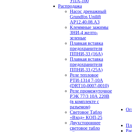
УПА-100
Распродажа
Насос дренажный
Grundfos Unilift
АP12.40.08.A3
Клеммные зажимы
ЗНИ-4 желто-
зеленые
Плавкая вставка
предохранителя
ППНИ-33 (16А)
Плавкая вставка
предохранителя
ППНИ-33 (25А)
Реле тепловое
РТИ-1314 7-10А
(DRT10-0007-0010)
Реле промежуточное
РЭК 77/3 10А 220В
(в комплекте с
разъемом)
Ог
Световое Табло
«Вход» КОП-25
Двухстороннее
Пл
световое табло
Ра