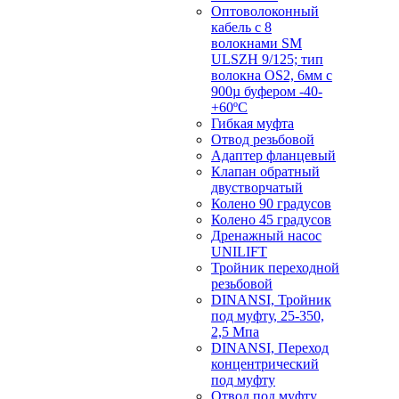
Оптоволоконный
кабель с 8
волокнами SM
ULSZH 9/125; тип
волокна OS2, 6мм с
900µ буфером -40-
+60ºC
Гибкая муфта
Отвод резьбовой
Адаптер фланцевый
Клапан обратный
двустворчатый
Колено 90 градусов
Колено 45 градусов
Дренажный насос
UNILIFT
Тройник переходной
резьбовой
DINANSI, Тройник
под муфту, 25-350,
2,5 Мпа
DINANSI, Переход
концентрический
под муфту
Отвод под муфту