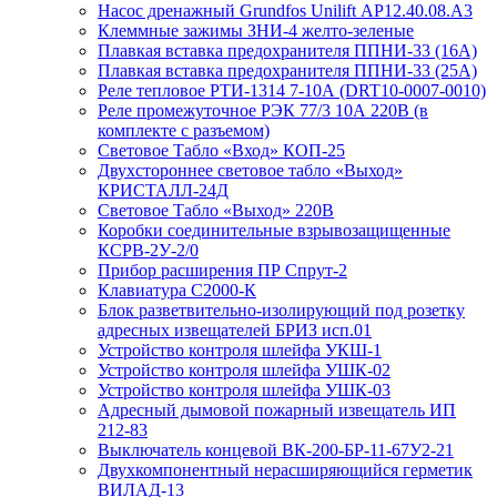
Насос дренажный Grundfos Unilift АP12.40.08.A3
Клеммные зажимы ЗНИ-4 желто-зеленые
Плавкая вставка предохранителя ППНИ-33 (16А)
Плавкая вставка предохранителя ППНИ-33 (25А)
Реле тепловое РТИ-1314 7-10А (DRT10-0007-0010)
Реле промежуточное РЭК 77/3 10А 220В (в
комплекте с разъемом)
Световое Табло «Вход» КОП-25
Двухстороннее световое табло «Выход»
КРИСТАЛЛ-24Д
Световое Табло «Выход» 220В
Коробки соединительные взрывозащищенные
КСРВ-2У-2/0
Прибор расширения ПР Спрут-2
Клавиатура С2000-К
Блок разветвительно-изолирующий под розетку
адресных извещателей БРИЗ исп.01
Устройство контроля шлейфа УКШ-1
Устройство контроля шлейфа УШК-02
Устройство контроля шлейфа УШК-03
Адресный дымовой пожарный извещатель ИП
212-83
Выключатель концевой ВК-200-БР-11-67У2-21
Двухкомпонентный нерасширяющийся герметик
ВИЛАД-13