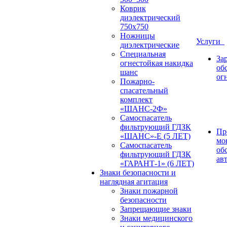
Коврик
диэлектрический
750х750
Ножницы
Услуги
диэлектрические
Специальная
За
огнестойкая накидка
об
шанс
ог
Пожарно-
спасательный
комплект
«ШАНС-2Ф»
Самоспасатель
фильтрующий ГДЗК
Пр
«ШАНС»-Е (5 ЛЕТ)
мо
Самоспасатель
об
фильтрующий ГДЗК
ав
«ГАРАНТ-1» (6 ЛЕТ)
Знаки безопасности и
наглядная агитация
Знаки пожарной
безопасности
Запрещающие знаки
Знаки медицинского