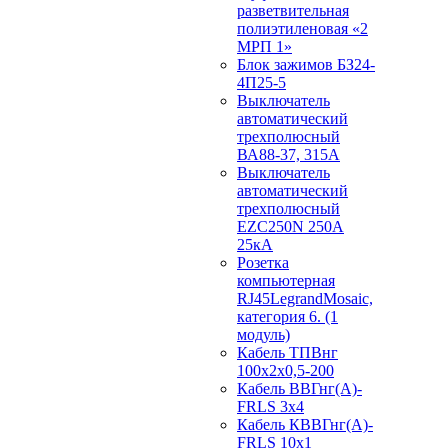
разветвительная
полиэтиленовая «2
МРП 1»
Блок зажимов БЗ24-
4П25-5
Выключатель
автоматический
трехполюсный
ВА88-37, 315А
Выключатель
автоматический
трехполюсный
EZC250N 250А
25кА
Розетка
компьютерная
RJ45LegrandMosaic,
категория 6. (1
модуль)
Кабель ТПВнг
100х2х0,5-200
Кабель ВВГнг(А)-
FRLS 3х4
Кабель КВВГнг(А)-
FRLS 10х1