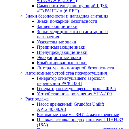
«ШАНС»-Е (5 ЛЕТ)
Самоспасатель фильтрующий ГДЗК
«ГАРАНТ-1» (6 ЛЕТ)
Знаки безопасности и наглядная агитация
Знаки пожарной безопасности
Запрещающие знаки
Знаки медицинского и санитарного
назначения
Указательные знаки
Предписывающие знаки
Предупреждающие знаки
Эвакуационные знаки
Комбинированные знаки
Литература по пожарной безопасности
Автономные устройства пожаротушения
Генератор огнетушащего аэрозоля
переносной РАФ-100П
Генератор огнетушащего аэрозоля ФР-5
Устройство пожаротушения УПА-100
Распродажа
Насос дренажный Grundfos Unilift
АP12.40.08.A3
Клеммные зажимы ЗНИ-4 желто-зеленые
Плавкая вставка предохранителя ППНИ-33
(16А)