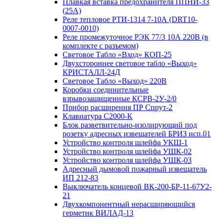
Плавкая вставка предохранителя ППНИ-33
(25А)
Реле тепловое РТИ-1314 7-10А (DRT10-
0007-0010)
Реле промежуточное РЭК 77/3 10А 220В (в
комплекте с разъемом)
Световое Табло «Вход» КОП-25
Двухстороннее световое табло «Выход»
КРИСТАЛЛ-24Д
Световое Табло «Выход» 220В
Коробки соединительные
взрывозащищенные КСРВ-2У-2/0
Прибор расширения ПР Спрут-2
Клавиатура С2000-К
Блок разветвительно-изолирующий под
розетку адресных извещателей БРИЗ исп.01
Устройство контроля шлейфа УКШ-1
Устройство контроля шлейфа УШК-02
Устройство контроля шлейфа УШК-03
Адресный дымовой пожарный извещатель
ИП 212-83
Выключатель концевой ВК-200-БР-11-67У2-
21
Двухкомпонентный нерасширяющийся
герметик ВИЛАД-13