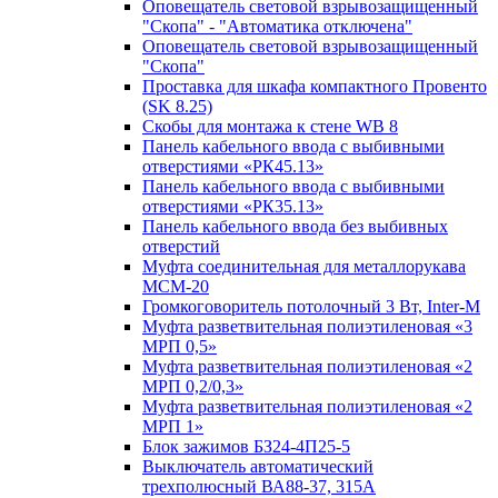
Оповещатель световой взрывозащищенный
"Скопа" - "Автоматика отключена"
Оповещатель световой взрывозащищенный
"Скопа"
Проставка для шкафа компактного Провенто
(SK 8.25)
Скобы для монтажа к стене WB 8
Панель кабельного ввода с выбивными
отверстиями «РК45.13»
Панель кабельного ввода с выбивными
отверстиями «РК35.13»
Панель кабельного ввода без выбивных
отверстий
Муфта соединительная для металлорукава
МСМ-20
Громкоговоритель потолочный 3 Вт, Inter-M
Муфта разветвительная полиэтиленовая «3
МРП 0,5»
Муфта разветвительная полиэтиленовая «2
МРП 0,2/0,3»
Муфта разветвительная полиэтиленовая «2
МРП 1»
Блок зажимов БЗ24-4П25-5
Выключатель автоматический
трехполюсный ВА88-37, 315А