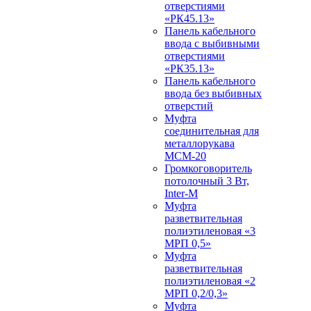
отверстиями
«РК45.13»
Панель кабельного
ввода с выбивными
отверстиями
«РК35.13»
Панель кабельного
ввода без выбивных
отверстий
Муфта
соединительная для
металлорукава
МСМ-20
Громкоговоритель
потолочный 3 Вт,
Inter-M
Муфта
разветвительная
полиэтиленовая «3
МРП 0,5»
Муфта
разветвительная
полиэтиленовая «2
МРП 0,2/0,3»
Муфта