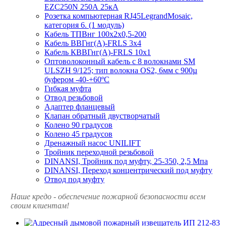
EZC250N 250А 25кА
Розетка компьютерная RJ45LegrandMosaic,
категория 6. (1 модуль)
Кабель ТПВнг 100х2х0,5-200
Кабель ВВГнг(А)-FRLS 3х4
Кабель КВВГнг(А)-FRLS 10х1
Оптоволоконный кабель с 8 волокнами SM
ULSZH 9/125; тип волокна OS2, 6мм с 900µ
буфером -40-+60ºC
Гибкая муфта
Отвод резьбовой
Адаптер фланцевый
Клапан обратный двустворчатый
Колено 90 градусов
Колено 45 градусов
Дренажный насос UNILIFT
Тройник переходной резьбовой
DINANSI, Тройник под муфту, 25-350, 2,5 Мпа
DINANSI, Переход концентрический под муфту
Отвод под муфту
Наше кредо - обеспечение пожарной
безопасности всем
своим клиентам!