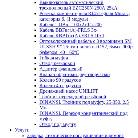
Выключатель автоматический
трехполюсный EZC250N 250А 25кА
Розетка компьютерная RJ45LegrandMosaic,
категория 6. (1 модуль)
Кабель ТПВнг 100х2х0,5-200
Кабель ВВГнг(А)-FRLS 3х4
Кабель КВВГнг(А)-FRLS 10х1
Оптоволоконный кабель с 8 волокнами SM
ULSZH 9/125; тип волокна OS2, 6мм с 900µ
буфером -40-+60ºC
Гибкая муфта
Отвод резьбовой
Адаптер фланцевый
Клапан обратный двустворчатый
Колено 90 градусов
Колено 45 градусов
Дренажный насос UNILIFT
Тройник переходной резьбовой
DINANSI, Тройник под муфту, 25-350, 2,5
Мпа
DINANSI, Переход концентрический под
муфту
Отвод под муфту
Услуги
Зарядка, техническое обслуживание и ремонт