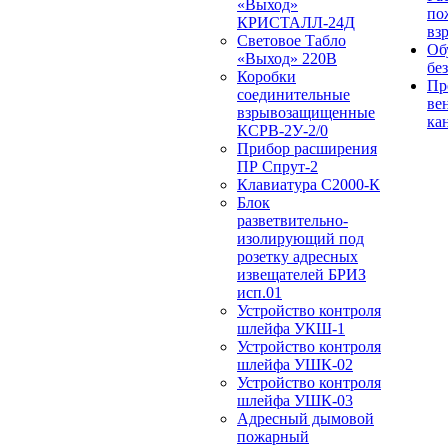
«Выход»
по
КРИСТАЛЛ-24Д
вз
Световое Табло
Об
«Выход» 220В
бе
Коробки
Пр
соединительные
ве
взрывозащищенные
ка
КСРВ-2У-2/0
Прибор расширения
ПР Спрут-2
Клавиатура С2000-К
Блок
разветвительно-
изолирующий под
розетку адресных
извещателей БРИЗ
исп.01
Устройство контроля
шлейфа УКШ-1
Устройство контроля
шлейфа УШК-02
Устройство контроля
шлейфа УШК-03
Адресный дымовой
пожарный