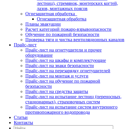
лестниц), стремянок, монтерских когтей,
лазов, монтажных поясов
Огнезащитная обработка
Огнезащитная обработка
Планы эвакуации
Расчет категорий пожаро-взрывоопасности
Обучение по пожарной безопасности
Проверка тяги и чистка вентиляционных каналов
Прайс-лист
Прайс-лист на огнетушители и прочее
оборудование
Прайс-лист на шкафы и комплектующие
Прайс-лист на знаки безопасности
Прайс-лист на перезарядку огнетушителей
Прайс-лист на монтаж и услуги
Прайс-лист на обучение по пожарной
безопасности
Прайс-лист на средства защиты
Прайс-лист на испытание лестниц (переносных,
стационарных), страховочных систем
Прайс-лист на испытание систем внутреннего
противопожарного водопровода
Статьи
Контакты