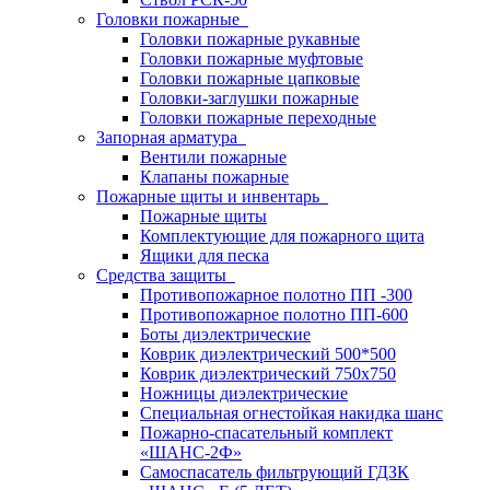
Головки пожарные
Головки пожарные рукавные
Головки пожарные муфтовые
Головки пожарные цапковые
Головки-заглушки пожарные
Головки пожарные переходные
Запорная арматура
Вентили пожарные
Клапаны пожарные
Пожарные щиты и инвентарь
Пожарные щиты
Комплектующие для пожарного щита
Ящики для песка
Средства защиты
Противопожарное полотно ПП -300
Противопожарное полотно ПП-600
Боты диэлектрические
Коврик диэлектрический 500*500
Коврик диэлектрический 750х750
Ножницы диэлектрические
Специальная огнестойкая накидка шанс
Пожарно-спасательный комплект
«ШАНС-2Ф»
Самоспасатель фильтрующий ГДЗК