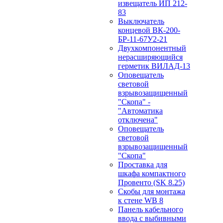
извещатель ИП 212-
83
Выключатель
концевой ВК-200-
БР-11-67У2-21
Двухкомпонентный
нерасширяющийся
герметик ВИЛАД-13
Оповещатель
световой
взрывозащищенный
"Скопа" -
"Автоматика
отключена"
Оповещатель
световой
взрывозащищенный
"Скопа"
Проставка для
шкафа компактного
Провенто (SK 8.25)
Скобы для монтажа
к стене WB 8
Панель кабельного
ввода с выбивными