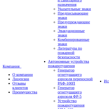
и санитарного
назначения
Указательные знаки
Предписывающие
знаки
Предупреждающие
знаки
Эвакуационные
знаки
Комбинированные
знаки
Литература по
пожарной
безопасности
Автономные устройства
пожаротушения
Компания
Генератор
О компании
огнетушащего
Лицензии
аэрозоля переносной
Ис
Отзывы
РАФ-100П
клиентов
Генератор
Преимущества
огнетушащего
аэрозоля ФР-5
Устройство
пожаротушения