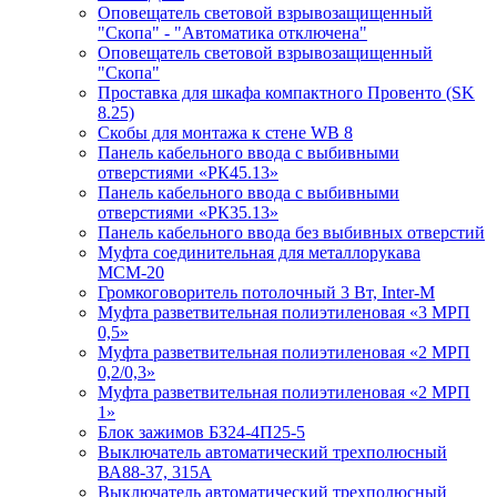
Оповещатель световой взрывозащищенный
"Скопа" - "Автоматика отключена"
Оповещатель световой взрывозащищенный
"Скопа"
Проставка для шкафа компактного Провенто (SK
8.25)
Скобы для монтажа к стене WB 8
Панель кабельного ввода с выбивными
отверстиями «РК45.13»
Панель кабельного ввода с выбивными
отверстиями «РК35.13»
Панель кабельного ввода без выбивных отверстий
Муфта соединительная для металлорукава
МСМ-20
Громкоговоритель потолочный 3 Вт, Inter-M
Муфта разветвительная полиэтиленовая «3 МРП
0,5»
Муфта разветвительная полиэтиленовая «2 МРП
0,2/0,3»
Муфта разветвительная полиэтиленовая «2 МРП
1»
Блок зажимов БЗ24-4П25-5
Выключатель автоматический трехполюсный
ВА88-37, 315А
Выключатель автоматический трехполюсный