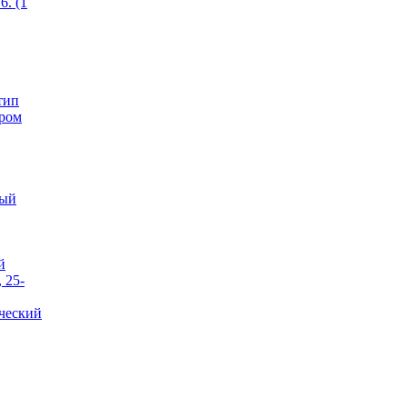
6. (1
тип
ером
тый
й
 25-
ческий