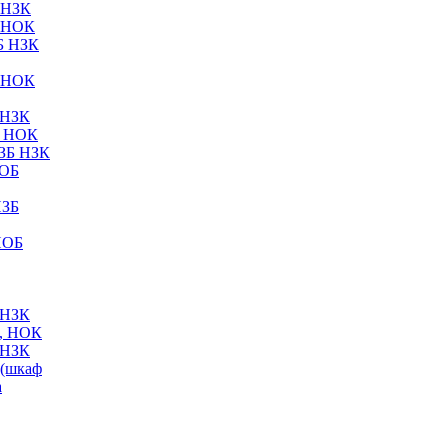
 НЗК
 НОК
Б НЗК
 НОК
 НЗК
Б НОК
ЗБ НЗК
НОБ
НЗБ
НОБ
 НЗК
, НОК
 НЗК
(шкаф
а