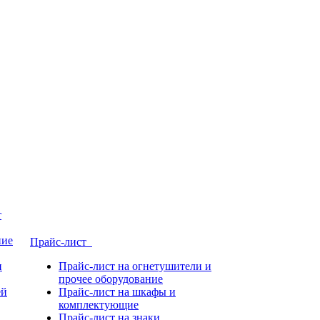
т
ние
Прайс-лист
и
Прайс-лист на огнетушители и
прочее оборудование
ей
Прайс-лист на шкафы и
комплектующие
Прайс-лист на знаки