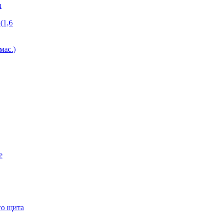
и
(1,6
мас.)
е
го щита