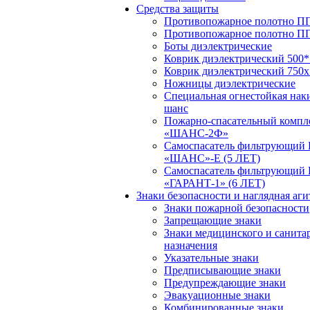
Средства защиты
Противопожарное полотно ПП
Противопожарное полотно П
Боты диэлектрические
Коврик диэлектрический 500*
Коврик диэлектрический 750х
Ножницы диэлектрические
Специальная огнестойкая нак
шанс
Пожарно-спасательный компл
«ШАНС-2Ф»
Самоспасатель фильтрующий
«ШАНС»-Е (5 ЛЕТ)
Самоспасатель фильтрующий
«ГАРАНТ-1» (6 ЛЕТ)
Знаки безопасности и наглядная аг
Знаки пожарной безопасности
Запрещающие знаки
Знаки медицинского и санита
назначения
Указательные знаки
Предписывающие знаки
Предупреждающие знаки
Эвакуационные знаки
Комбинированные знаки