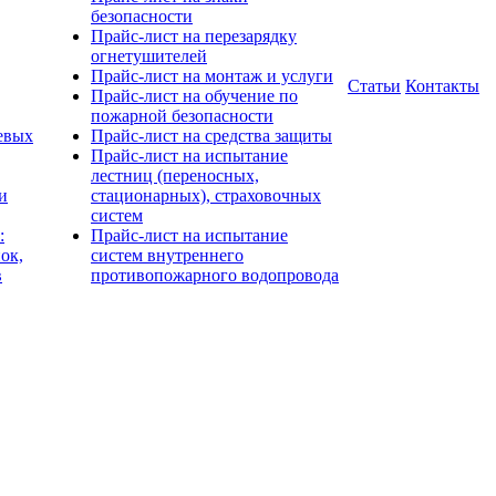
безопасности
Прайс-лист на перезарядку
огнетушителей
Прайс-лист на монтаж и услуги
Статьи
Контакты
Прайс-лист на обучение по
пожарной безопасности
евых
Прайс-лист на средства защиты
Прайс-лист на испытание
лестниц (переносных,
и
стационарных), страховочных
систем
:
Прайс-лист на испытание
ок,
систем внутреннего
в
противопожарного водопровода