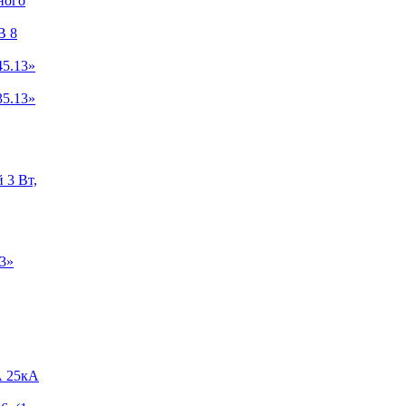
ного
B 8
5.13»
5.13»
 3 Вт,
3»
А 25кА