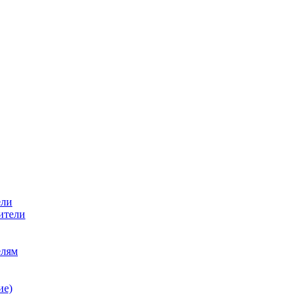
ели
ители
елям
ие)