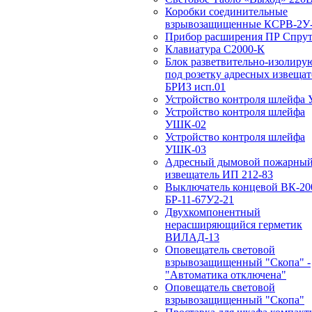
Коробки соединительные
взрывозащищенные КСРВ-2У-
Прибор расширения ПР Спрут
Клавиатура С2000-К
Блок разветвительно-изолир
под розетку адресных извещат
БРИЗ исп.01
Устройство контроля шлейфа
Устройство контроля шлейфа
УШК-02
Устройство контроля шлейфа
УШК-03
Адресный дымовой пожарны
извещатель ИП 212-83
Выключатель концевой ВК-20
БР-11-67У2-21
Двухкомпонентный
нерасширяющийся герметик
ВИЛАД-13
Оповещатель световой
взрывозащищенный "Скопа" -
"Автоматика отключена"
Оповещатель световой
взрывозащищенный "Скопа"