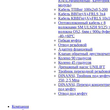
RJ45LegrandMosaic, категория 
модуль)
Кабель ТПВнг 100х2х0,5-200
Кабель ВВГнг(А)-FRLS 3х4
Кабель КВВГнг(А)-FRLS 10х1
Оптоволоконный кабель с 8
волокнами SM ULSZH 9/125; 
волокна OS2, 6мм с 900µ буф
-40-+60ºC
Гибкая муфта
Отвод резьбовой
Адаптер фланцевый
Клапан обратный двустворча
Колено 90 градусов
Колено 45 градусов
Дренажный насос UNILIFT
Тройник переходной резьбово
DINANSI, Тройник под муфту,
350, 2,5 Мпа
DINANSI, Переход концентри
под муфту
Отвод под муфту
Компания