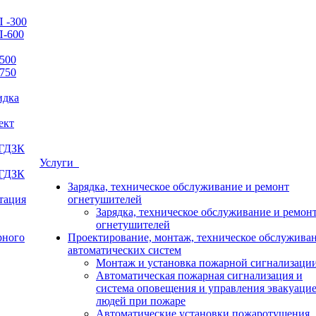
 -300
П-600
500
750
идка
ект
 ГДЗК
Услуги
 ГДЗК
Зарядка, техническое обслуживание и ремонт
итация
огнетушителей
Зарядка, техническое обслуживание и ремон
огнетушителей
рного
Проектирование, монтаж, техническое обслужива
автоматических систем
Монтаж и установка пожарной сигнализаци
Автоматическая пожарная сигнализация и
система оповещения и управления эвакуаци
людей при пожаре
Автоматические установки пожаротушения