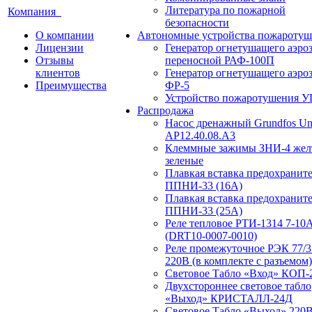
Литература по пожарной
Компания
безопасности
О компании
Автономные устройства пожаротуш
Лицензии
Генератор огнетушащего аэро
Отзывы
переносной РАФ-100П
клиентов
Генератор огнетушащего аэро
Преимущества
ФР-5
Устройство пожаротушения 
Распродажа
Насос дренажный Grundfos Uni
АP12.40.08.A3
Клеммные зажимы ЗНИ-4 жел
зеленые
Плавкая вставка предохранит
ППНИ-33 (16А)
Плавкая вставка предохранит
ППНИ-33 (25А)
Реле тепловое РТИ-1314 7-10
(DRT10-0007-0010)
Реле промежуточное РЭК 77/3
220В (в комплекте с разъемом)
Световое Табло «Вход» КОП-
Двухстороннее световое табло
«Выход» КРИСТАЛЛ-24Д
Световое Табло «Выход» 220