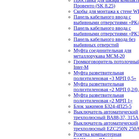
Проставка для шкафа компакт
Провенто (SK 8.25)
Скобы для монтажа к стене W
Панель кабельного ввода с
выбивными отверстиями «РК4
Панель кабельного ввода с
выбивными отверстиями «РК3
Панель кабельного ввода без
выбивных отверстий
Муфта соединительная для
металлорукава МСМ-20
Громкоговоритель потолочный
Inter-M
Муфта разветвительная
полиэтиленовая «3 МРП 0,5»
Муфта разветвительная
полиэтиленовая «2 МРП 0,2/0,
Муфта разветвительная
полиэтиленовая «2 МРП 1»
Блок зажимов БЗ24-4П25-5
Выключатель автоматический
трехполюсный ВА88-37, 315А
Выключатель автоматический
трехполюсный EZC250N 250
Розетка компьютерная