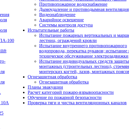
Противопожарное водоснабжение
Дымоудаление и противодымная вентиляция
ения
Видеонаблюдение
золя
Аварийное освещение
Системы контроля доступа
золя
Испытательные работы
Испытание пожарных вертикальных и марш
УПА-100
лестниц, ограждений кровли
Испытание внутреннего противопожарного
lift
водопровода, перекатка рукавов; испытание 
техническое обслуживание электрозадвижки
то-
Испытание индивидуальных средств защиты
монтажных (строительных лестниц), стремян
еля
монтерских когтей, лазов, монтажных поясо
Огнезащитная обработка
еля
Огнезащитная обработка
Планы эвакуации
А
Расчет категорий пожаро-взрывоопасности
Обучение по пожарной безопасности
 10А
Проверка тяги и чистка вентиляционных каналов
25
В