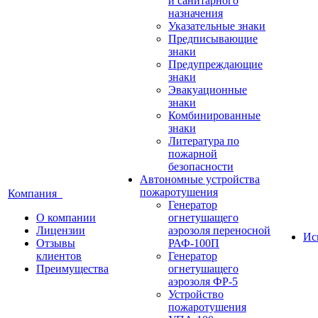
и санитарного
назначения
Указательные знаки
Предписывающие
знаки
Предупреждающие
знаки
Эвакуационные
знаки
Комбинированные
знаки
Литература по
пожарной
безопасности
Автономные устройства
пожаротушения
Компания
Генератор
О компании
огнетушащего
Лицензии
аэрозоля переносной
Ис
Отзывы
РАФ-100П
клиентов
Генератор
Преимущества
огнетушащего
аэрозоля ФР-5
Устройство
пожаротушения