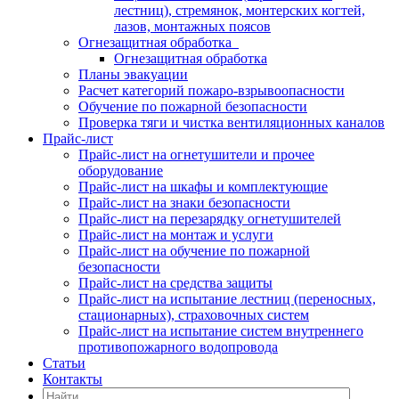
лестниц), стремянок, монтерских когтей,
лазов, монтажных поясов
Огнезащитная обработка
Огнезащитная обработка
Планы эвакуации
Расчет категорий пожаро-взрывоопасности
Обучение по пожарной безопасности
Проверка тяги и чистка вентиляционных каналов
Прайс-лист
Прайс-лист на огнетушители и прочее
оборудование
Прайс-лист на шкафы и комплектующие
Прайс-лист на знаки безопасности
Прайс-лист на перезарядку огнетушителей
Прайс-лист на монтаж и услуги
Прайс-лист на обучение по пожарной
безопасности
Прайс-лист на средства защиты
Прайс-лист на испытание лестниц (переносных,
стационарных), страховочных систем
Прайс-лист на испытание систем внутреннего
противопожарного водопровода
Статьи
Контакты