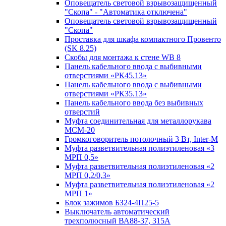
Оповещатель световой взрывозащищенный
"Скопа" - "Автоматика отключена"
Оповещатель световой взрывозащищенный
"Скопа"
Проставка для шкафа компактного Провенто
(SK 8.25)
Скобы для монтажа к стене WB 8
Панель кабельного ввода с выбивными
отверстиями «РК45.13»
Панель кабельного ввода с выбивными
отверстиями «РК35.13»
Панель кабельного ввода без выбивных
отверстий
Муфта соединительная для металлорукава
МСМ-20
Громкоговоритель потолочный 3 Вт, Inter-M
Муфта разветвительная полиэтиленовая «3
МРП 0,5»
Муфта разветвительная полиэтиленовая «2
МРП 0,2/0,3»
Муфта разветвительная полиэтиленовая «2
МРП 1»
Блок зажимов БЗ24-4П25-5
Выключатель автоматический
трехполюсный ВА88-37, 315А