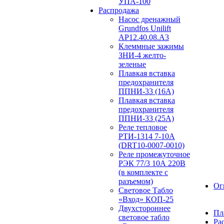
УПА-100
Распродажа
Насос дренажный
Grundfos Unilift
АP12.40.08.A3
Клеммные зажимы
ЗНИ-4 желто-
зеленые
Плавкая вставка
предохранителя
ППНИ-33 (16А)
Плавкая вставка
предохранителя
ППНИ-33 (25А)
Реле тепловое
РТИ-1314 7-10А
(DRT10-0007-0010)
Реле промежуточное
РЭК 77/3 10А 220В
(в комплекте с
разъемом)
Ог
Световое Табло
«Вход» КОП-25
Двухстороннее
Пл
световое табло
Ра