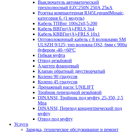
Выключатель автоматический
трехполюсный EZC250N 250А 25кА
Розетка компьютерная RJ45LegrandMosaic,
категория 6. (1 модуль)
Кабель ТПВнг 100х2х0,5-200
Кабель ВВГнг(А)-FRLS 3х4
Кабель КВВГнг(А)-FRLS 10х1
Оптоволоконный кабель с 8 волокнами SM
ULSZH 9/125; тип волокна OS2, 6мм с 900µ
буфером -40-+60ºC
Гибкая муфта
Отвод резьбовой
Адаптер фланцевый
Клапан обратный двустворчатый
Колено 90 градусов
Колено 45 градусов
Дренажный насос UNILIFT
Тройник переходной резьбовой
DINANSI, Тройник под муфту, 25-350, 2,5
Мпа
DINANSI, Переход концентрический под
муфту
Отвод под муфту
Услуги
Зарядка, техническое обслуживание и ремонт