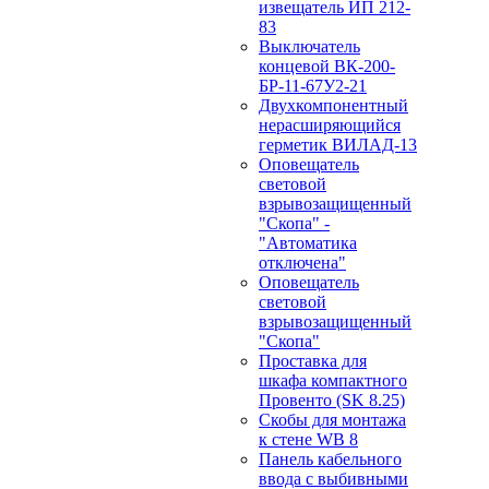
извещатель ИП 212-
83
Выключатель
концевой ВК-200-
БР-11-67У2-21
Двухкомпонентный
нерасширяющийся
герметик ВИЛАД-13
Оповещатель
световой
взрывозащищенный
"Скопа" -
"Автоматика
отключена"
Оповещатель
световой
взрывозащищенный
"Скопа"
Проставка для
шкафа компактного
Провенто (SK 8.25)
Скобы для монтажа
к стене WB 8
Панель кабельного
ввода с выбивными