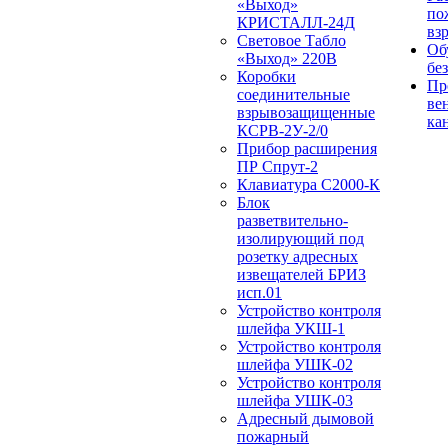
«Выход»
по
КРИСТАЛЛ-24Д
вз
Световое Табло
Об
«Выход» 220В
бе
Коробки
Пр
соединительные
ве
взрывозащищенные
ка
КСРВ-2У-2/0
Прибор расширения
ПР Спрут-2
Клавиатура С2000-К
Блок
разветвительно-
изолирующий под
розетку адресных
извещателей БРИЗ
исп.01
Устройство контроля
шлейфа УКШ-1
Устройство контроля
шлейфа УШК-02
Устройство контроля
шлейфа УШК-03
Адресный дымовой
пожарный