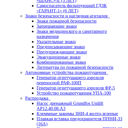
«ШАНС»-Е (5 ЛЕТ)
Самоспасатель фильтрующий ГДЗК
«ГАРАНТ-1» (6 ЛЕТ)
Знаки безопасности и наглядная агитация
Знаки пожарной безопасности
Запрещающие знаки
Знаки медицинского и санитарного
назначения
Указательные знаки
Предписывающие знаки
Предупреждающие знаки
Эвакуационные знаки
Комбинированные знаки
Литература по пожарной безопасности
Автономные устройства пожаротушения
Генератор огнетушащего аэрозоля
переносной РАФ-100П
Генератор огнетушащего аэрозоля ФР-5
Устройство пожаротушения УПА-100
Распродажа
Насос дренажный Grundfos Unilift
АP12.40.08.A3
Клеммные зажимы ЗНИ-4 желто-зеленые
Плавкая вставка предохранителя ППНИ-33
(16А)