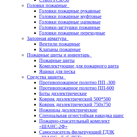
Головки пожарные
Головки пожарные рукавные
Головки пожарные муфтовые
Головки пожарные цапковые
Головки-заглушки пожарные
Головки пожарные переходные
Запорная арматура
Вентили пожарные
Клапаны пожарные
Пожарные щиты и инвентарь
Пожарные щиты
Комплектующие для пожарного щита
Ящики для песка
Средства защиты
Противопожарное полотно ПП -300
Противопожарное полотно ПП-600
Боты диэлектрические
Коврик диэлектрический 500*500
Коврик диэлектрический 750х750
Ножницы диэлектрические
Специальная огнестойкая накидка шанс
Пожарно-спасательный комплект
«ШАНС-2Ф»
Самоспасатель фильтрующий ГДЗК