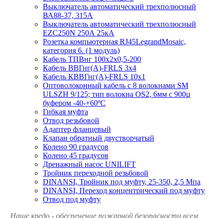
Выключатель автоматический трехполюсный
ВА88-37, 315А
Выключатель автоматический трехполюсный
EZC250N 250А 25кА
Розетка компьютерная RJ45LegrandMosaic,
категория 6. (1 модуль)
Кабель ТПВнг 100х2х0,5-200
Кабель ВВГнг(А)-FRLS 3х4
Кабель КВВГнг(А)-FRLS 10х1
Оптоволоконный кабель с 8 волокнами SM
ULSZH 9/125; тип волокна OS2, 6мм с 900µ
буфером -40-+60ºC
Гибкая муфта
Отвод резьбовой
Адаптер фланцевый
Клапан обратный двустворчатый
Колено 90 градусов
Колено 45 градусов
Дренажный насос UNILIFT
Тройник переходной резьбовой
DINANSI, Тройник под муфту, 25-350, 2,5 Мпа
DINANSI, Переход концентрический под муфту
Отвод под муфту
Наше кредо - обеспечение пожарной
безопасности всем