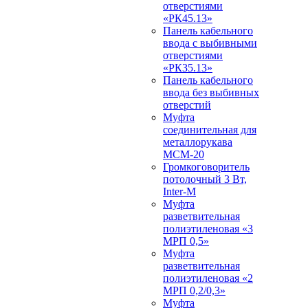
отверстиями
«РК45.13»
Панель кабельного
ввода с выбивными
отверстиями
«РК35.13»
Панель кабельного
ввода без выбивных
отверстий
Муфта
соединительная для
металлорукава
МСМ-20
Громкоговоритель
потолочный 3 Вт,
Inter-M
Муфта
разветвительная
полиэтиленовая «3
МРП 0,5»
Муфта
разветвительная
полиэтиленовая «2
МРП 0,2/0,3»
Муфта