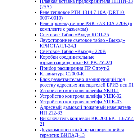
Плавкая вставка предохранителя ППНИ-33
(25А)
Реле тепловое РТИ-1314 7-10А (DRT10-
0007-0010)
Реле промежуточное РЭК 77/3 10А 220В (в
комплекте с разъемом)
Световое Табло «Вход» КОП-25
Двухстороннее световое табло «Выход»
КРИСТАЛЛ-24Д
Световое Табло «Выход» 220В
Коробки соединительные
взрывозащищенные КСРВ-2У-2/0
Прибор расширения ПР Спрут-2
Клавиатура С2000-К
Блок разветвительно-изолирующий под
розетку адресных извещателей БРИЗ исп.01
Устройство контроля шлейфа УКШ-1
Устройство контроля шлейфа УШК-02
Устройство контроля шлейфа УШК-03
Адресный дымовой пожарный извещатель
ИП 212-83
Выключатель концевой ВК-200-БР-11-67У2-
21
Двухкомпонентный нерасширяющийся
герметик ВИЛАД-13