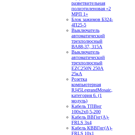
разветвительная
полиэтиленовая «2
МРП 1»
Блок зажимов БЗ24-
4П25-5
Выключатель
автоматический
трехполюсный
ВА88-37, 315А
Выключатель
автоматический
трехполюсный
EZC250N 250А
25кА
Розетка
компьютерная
RJ45LegrandMosaic,
категория 6. (1
модуль)
Кабель ТПВнг
100х2х0,5-200
Кабель ВВГнг(А)-
FRLS 3х4
Кабель КВВГнг(А)-
FRLS 10х1