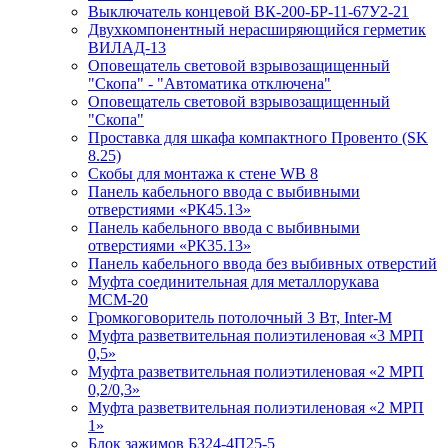
Выключатель концевой ВК-200-БР-11-67У2-21
Двухкомпонентный нерасширяющийся герметик
ВИЛАД-13
Оповещатель световой взрывозащищенный
"Скопа" - "Автоматика отключена"
Оповещатель световой взрывозащищенный
"Скопа"
Проставка для шкафа компактного Провенто (SK
8.25)
Скобы для монтажа к стене WB 8
Панель кабельного ввода с выбивными
отверстиями «РК45.13»
Панель кабельного ввода с выбивными
отверстиями «РК35.13»
Панель кабельного ввода без выбивных отверстий
Муфта соединительная для металлорукава
МСМ-20
Громкоговоритель потолочный 3 Вт, Inter-M
Муфта разветвительная полиэтиленовая «3 МРП
0,5»
Муфта разветвительная полиэтиленовая «2 МРП
0,2/0,3»
Муфта разветвительная полиэтиленовая «2 МРП
1»
Блок зажимов БЗ24-4П25-5