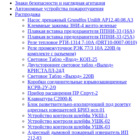
Знаки безопасности и наглядная агитация
Автономные устройства пожаротушения
Распродажа
Насос дренажный Grundfos Unilift АP12.40.08.A3
Клеммные зажимы ЗНИ-4 желто-зеленые
Плавкая вставка предохранителя ППНИ-33 (16А)
Плавкая вставка предохранителя ППНИ-33 (25А)
Реле тепловое РТИ-1314 7-10А (DRT10-0007-0010)
Реле промежуточное РЭК 77/3 10А 220В (в
комплекте с разъемом)
Световое Табло «Вход» КОП-25
Двухстороннее световое табло «Выход»
КРИСТАЛЛ-24Д
Световое Табло «Выход» 220В
Коробки соединительные взрывозащищенные
КСРВ-2У-2/0
Прибор расширения ПР Спрут-2
Клавиатура С2000-К
Блок разветвительно-изолирующий под розетку
адресных извещателей БРИЗ исп.01
Устройство контроля шлейфа УКШ-1
Устройство контроля шлейфа УШК-02
Устройство контроля шлейфа УШК-03
Адресный дымовой пожарный извещатель ИП
212-83