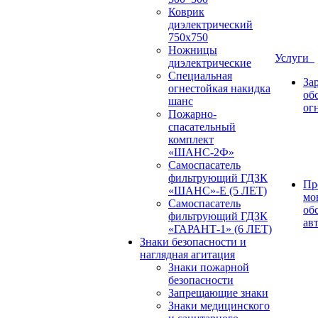
Коврик
диэлектрический
750х750
Ножницы
Услуги
диэлектрические
Специальная
За
огнестойкая накидка
об
шанс
ог
Пожарно-
спасательный
комплект
«ШАНС-2Ф»
Самоспасатель
фильтрующий ГДЗК
Пр
«ШАНС»-Е (5 ЛЕТ)
мо
Самоспасатель
об
фильтрующий ГДЗК
ав
«ГАРАНТ-1» (6 ЛЕТ)
Знаки безопасности и
наглядная агитация
Знаки пожарной
безопасности
Запрещающие знаки
Знаки медицинского