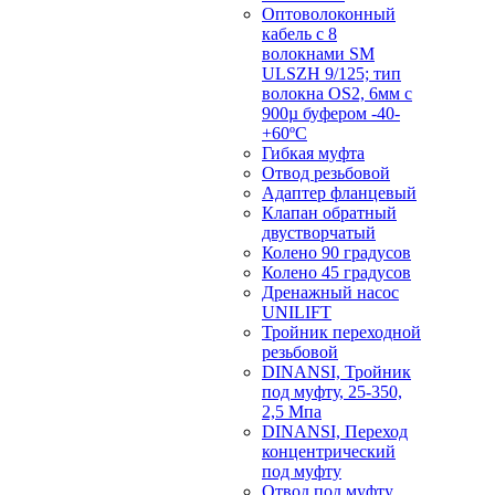
Оптоволоконный
кабель с 8
волокнами SM
ULSZH 9/125; тип
волокна OS2, 6мм с
900µ буфером -40-
+60ºC
Гибкая муфта
Отвод резьбовой
Адаптер фланцевый
Клапан обратный
двустворчатый
Колено 90 градусов
Колено 45 градусов
Дренажный насос
UNILIFT
Тройник переходной
резьбовой
DINANSI, Тройник
под муфту, 25-350,
2,5 Мпа
DINANSI, Переход
концентрический
под муфту
Отвод под муфту