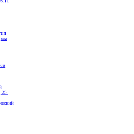
6. (1
тип
ером
тый
й
 25-
ческий