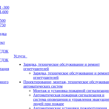
 -300
П-600
500
750
идка
ект
 ГДЗК
Услуги
 ГДЗК
Зарядка, техническое обслуживание и ремонт
итация
огнетушителей
Зарядка, техническое обслуживание и ремон
огнетушителей
рного
Проектирование, монтаж, техническое обслужива
автоматических систем
Монтаж и установка пожарной сигнализаци
Автоматическая пожарная сигнализация и
система оповещения и управления эвакуаци
людей при пожаре
Автоматические установки пожаротушения