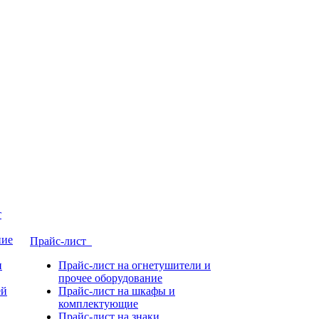
т
ние
Прайс-лист
и
Прайс-лист на огнетушители и
прочее оборудование
ей
Прайс-лист на шкафы и
комплектующие
Прайс-лист на знаки