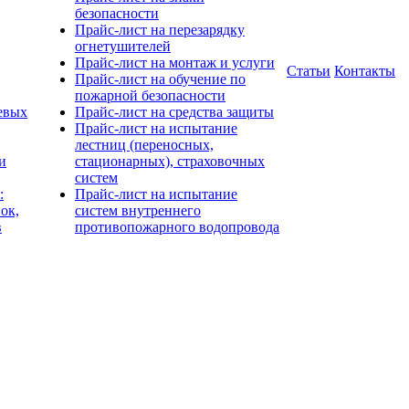
безопасности
Прайс-лист на перезарядку
огнетушителей
Прайс-лист на монтаж и услуги
Статьи
Контакты
Прайс-лист на обучение по
пожарной безопасности
евых
Прайс-лист на средства защиты
Прайс-лист на испытание
лестниц (переносных,
и
стационарных), страховочных
систем
:
Прайс-лист на испытание
ок,
систем внутреннего
в
противопожарного водопровода