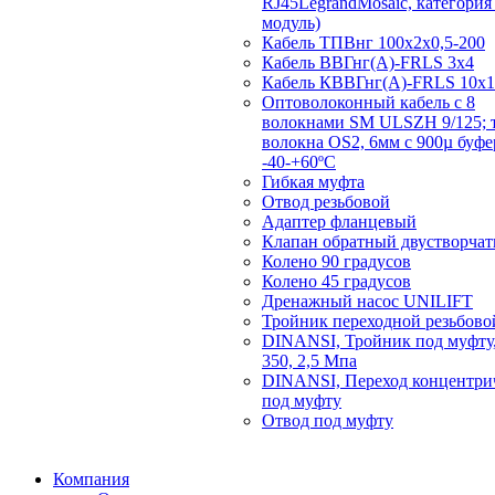
RJ45LegrandMosaic, категория 
модуль)
Кабель ТПВнг 100х2х0,5-200
Кабель ВВГнг(А)-FRLS 3х4
Кабель КВВГнг(А)-FRLS 10х1
Оптоволоконный кабель с 8
волокнами SM ULSZH 9/125; 
волокна OS2, 6мм с 900µ буф
-40-+60ºC
Гибкая муфта
Отвод резьбовой
Адаптер фланцевый
Клапан обратный двустворча
Колено 90 градусов
Колено 45 градусов
Дренажный насос UNILIFT
Тройник переходной резьбово
DINANSI, Тройник под муфту,
350, 2,5 Мпа
DINANSI, Переход концентри
под муфту
Отвод под муфту
Компания