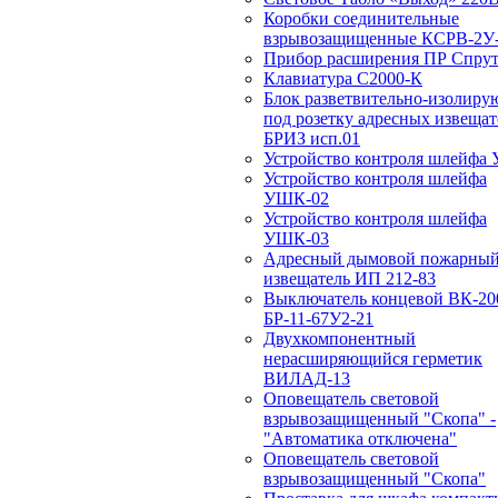
Коробки соединительные
взрывозащищенные КСРВ-2У-
Прибор расширения ПР Спрут
Клавиатура С2000-К
Блок разветвительно-изолир
под розетку адресных извещат
БРИЗ исп.01
Устройство контроля шлейфа
Устройство контроля шлейфа
УШК-02
Устройство контроля шлейфа
УШК-03
Адресный дымовой пожарны
извещатель ИП 212-83
Выключатель концевой ВК-20
БР-11-67У2-21
Двухкомпонентный
нерасширяющийся герметик
ВИЛАД-13
Оповещатель световой
взрывозащищенный "Скопа" -
"Автоматика отключена"
Оповещатель световой
взрывозащищенный "Скопа"