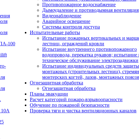
Противопожарное водоснабжение
Дымоудаление и противодымная вентиляция
ения
Видеонаблюдение
золя
Аварийное освещение
Системы контроля доступа
золя
Испытательные работы
Испытание пожарных вертикальных и марш
УПА-100
лестниц, ограждений кровли
Испытание внутреннего противопожарного
lift
водопровода, перекатка рукавов; испытание 
техническое обслуживание электрозадвижки
то-
Испытание индивидуальных средств защиты
монтажных (строительных лестниц), стремян
еля
монтерских когтей, лазов, монтажных поясо
Огнезащитная обработка
еля
Огнезащитная обработка
Планы эвакуации
А
Расчет категорий пожаро-взрывоопасности
Обучение по пожарной безопасности
 10А
Проверка тяги и чистка вентиляционных каналов
25
В