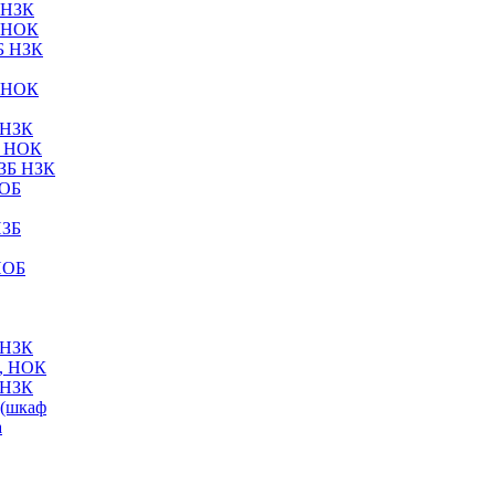
 НЗК
 НОК
Б НЗК
 НОК
 НЗК
Б НОК
ЗБ НЗК
НОБ
НЗБ
НОБ
 НЗК
, НОК
 НЗК
(шкаф
а