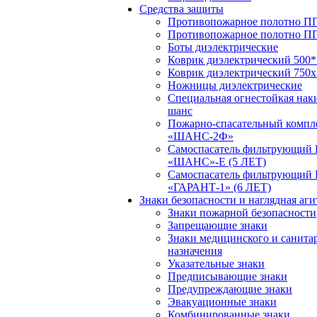
Средства защиты
Противопожарное полотно ПП
Противопожарное полотно П
Боты диэлектрические
Коврик диэлектрический 500*
Коврик диэлектрический 750х
Ножницы диэлектрические
Специальная огнестойкая нак
шанс
Пожарно-спасательный компл
«ШАНС-2Ф»
Самоспасатель фильтрующий
«ШАНС»-Е (5 ЛЕТ)
Самоспасатель фильтрующий
«ГАРАНТ-1» (6 ЛЕТ)
Знаки безопасности и наглядная аг
Знаки пожарной безопасности
Запрещающие знаки
Знаки медицинского и санита
назначения
Указательные знаки
Предписывающие знаки
Предупреждающие знаки
Эвакуационные знаки
Комбинированные знаки