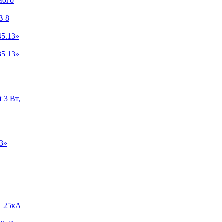
ного
B 8
5.13»
5.13»
 3 Вт,
3»
А 25кА