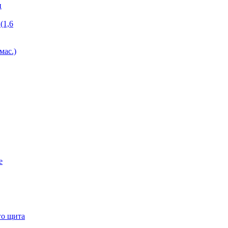
и
(1,6
мас.)
е
го щита