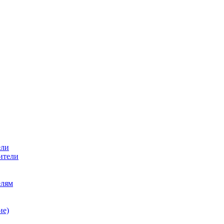
ели
ители
елям
ие)