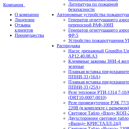
Литература по пожарной
Компания
безопасности
О компании
Автономные устройства пожаротуш
Лицензии
Генератор огнетушащего аэро
Отзывы
переносной РАФ-100П
клиентов
Генератор огнетушащего аэро
Преимущества
ФР-5
Устройство пожаротушения 
Распродажа
Насос дренажный Grundfos Uni
АP12.40.08.A3
Клеммные зажимы ЗНИ-4 жел
зеленые
Плавкая вставка предохранит
ППНИ-33 (16А)
Плавкая вставка предохранит
ППНИ-33 (25А)
Реле тепловое РТИ-1314 7-10
(DRT10-0007-0010)
Реле промежуточное РЭК 77/3
220В (в комплекте с разъемом)
Световое Табло «Вход» КОП-
Двухстороннее световое табло
«Выход» КРИСТАЛЛ-24Д
Световое Табло «Выход» 220