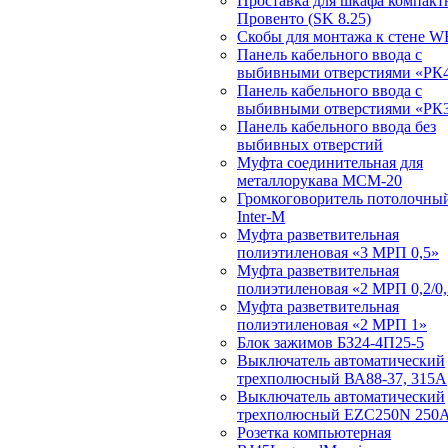
Проставка для шкафа компакт
Провенто (SK 8.25)
Скобы для монтажа к стене W
Панель кабельного ввода с
выбивными отверстиями «РК4
Панель кабельного ввода с
выбивными отверстиями «РК3
Панель кабельного ввода без
выбивных отверстий
Муфта соединительная для
металлорукава МСМ-20
Громкоговоритель потолочный
Inter-M
Муфта разветвительная
полиэтиленовая «3 МРП 0,5»
Муфта разветвительная
полиэтиленовая «2 МРП 0,2/0,
Муфта разветвительная
полиэтиленовая «2 МРП 1»
Блок зажимов БЗ24-4П25-5
Выключатель автоматический
трехполюсный ВА88-37, 315А
Выключатель автоматический
трехполюсный EZC250N 250
Розетка компьютерная