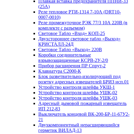
Плавкая вставка предохранителя ППНИ-33
(25А)
Реле тепловое РТИ-1314 7-10А (DRT10-
0007-0010)
Реле промежуточное РЭК 77/3 10А 220В (в
комплекте с разъемом)
Световое Табло «Вход» КОП-25
Двухстороннее световое табло «Выход»
КРИСТАЛЛ-24Д
Световое Табло «Выход» 220В
Коробки соединительные
взрывозащищенные КСРВ-2У-2/0
Прибор расширения ПР Спрут-2
Клавиатура С2000-К
Блок разветвительно-изолирующий под
розетку адресных извещателей БРИЗ исп.01
Устройство контроля шлейфа УКШ-1
Устройство контроля шлейфа УШК-02
Устройство контроля шлейфа УШК-03
Адресный дымовой пожарный извещатель
ИП 212-83
Выключатель концевой ВК-200-БР-11-67У2-
21
Двухкомпонентный нерасширяющийся
герметик ВИЛАД-13