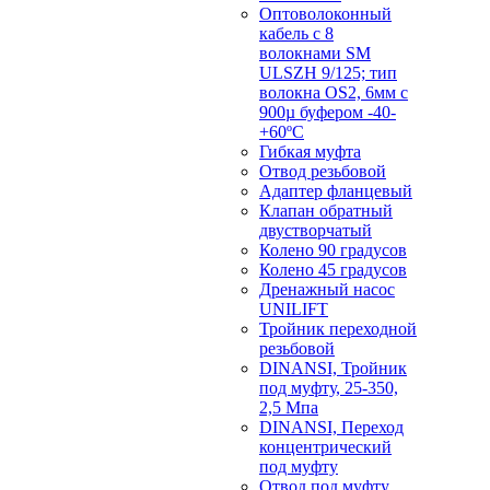
Оптоволоконный
кабель с 8
волокнами SM
ULSZH 9/125; тип
волокна OS2, 6мм с
900µ буфером -40-
+60ºC
Гибкая муфта
Отвод резьбовой
Адаптер фланцевый
Клапан обратный
двустворчатый
Колено 90 градусов
Колено 45 градусов
Дренажный насос
UNILIFT
Тройник переходной
резьбовой
DINANSI, Тройник
под муфту, 25-350,
2,5 Мпа
DINANSI, Переход
концентрический
под муфту
Отвод под муфту