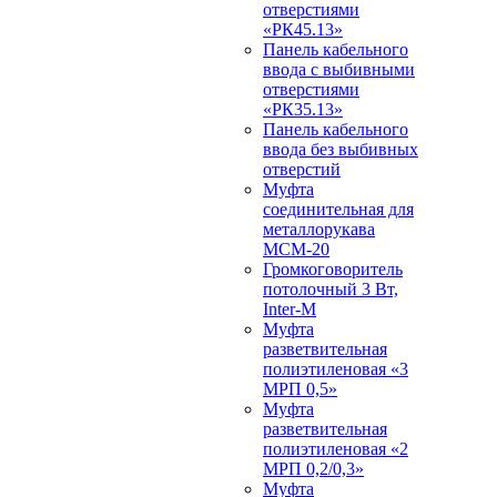
отверстиями
«РК45.13»
Панель кабельного
ввода с выбивными
отверстиями
«РК35.13»
Панель кабельного
ввода без выбивных
отверстий
Муфта
соединительная для
металлорукава
МСМ-20
Громкоговоритель
потолочный 3 Вт,
Inter-M
Муфта
разветвительная
полиэтиленовая «3
МРП 0,5»
Муфта
разветвительная
полиэтиленовая «2
МРП 0,2/0,3»
Муфта