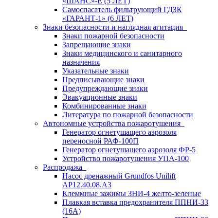
«ШАНС»-Е (5 ЛЕТ)
Самоспасатель фильтрующий ГДЗК
«ГАРАНТ-1» (6 ЛЕТ)
Знаки безопасности и наглядная агитация
Знаки пожарной безопасности
Запрещающие знаки
Знаки медицинского и санитарного
назначения
Указательные знаки
Предписывающие знаки
Предупреждающие знаки
Эвакуационные знаки
Комбинированные знаки
Литература по пожарной безопасности
Автономные устройства пожаротушения
Генератор огнетушащего аэрозоля
переносной РАФ-100П
Генератор огнетушащего аэрозоля ФР-5
Устройство пожаротушения УПА-100
Распродажа
Насос дренажный Grundfos Unilift
АP12.40.08.A3
Клеммные зажимы ЗНИ-4 желто-зеленые
Плавкая вставка предохранителя ППНИ-33
(16А)