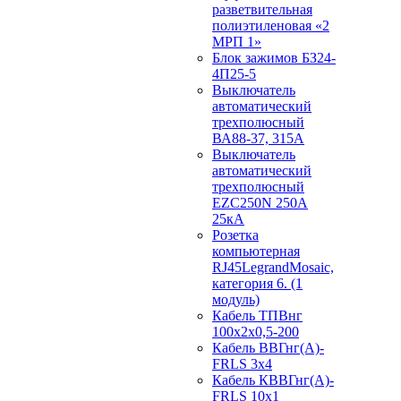
разветвительная
полиэтиленовая «2
МРП 1»
Блок зажимов БЗ24-
4П25-5
Выключатель
автоматический
трехполюсный
ВА88-37, 315А
Выключатель
автоматический
трехполюсный
EZC250N 250А
25кА
Розетка
компьютерная
RJ45LegrandMosaic,
категория 6. (1
модуль)
Кабель ТПВнг
100х2х0,5-200
Кабель ВВГнг(А)-
FRLS 3х4
Кабель КВВГнг(А)-
FRLS 10х1