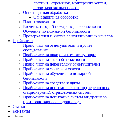
лестниц), стремянок, монтерских когтей,
лазов, монтажных поясов
Огнезащитная обработка
Огнезащитная обработка
Планы эвакуации
Расчет категорий пожаро-взрывоопасности
Обучение по пожарной безопасности
Проверка тяги и чистка вентиляционных каналов
Прайс-лист
Прайс-лист на огнетушители и прочее
оборудование
Прайс-лист на шкафы и комплектующие
Прайс-лист на знаки безопасности
Прайс-лист на перезарядку огнетушителей
Прайс-лист на монтаж и услуги
Прайс-лист на обучение по пожарной
безопасности
Прайс-лист на средства защиты
Прайс-лист на испытание лестниц (переносных,
стационарных), страховочных систем
Прайс-лист на испытание систем внутреннего
противопожарного водопровода
Статьи
Контакты