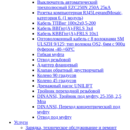
Выключатель автоматический
трехполюсный EZC250N 250А 25кА
Розетка компьютерная RJ45LegrandMosaic,
категория 6. (1 модуль)
Кабель ТПВнг 100х2х0,5-200
Кабель ВВГнг(А)-FRLS 3х4
Кабель КВВГнг(А)-FRLS 10х1
Оптоволоконный кабель с 8 волокнами SM
ULSZH 9/125; тип волокна OS2, 6мм с 900µ
буфером -40-+60ºC
Гибкая муфта
Отвод резьбовой
Адаптер фланцевый
Клапан обратный двустворчатый
Колено 90 градусов
Колено 45 градусов
Дренажный насос UNILIFT
Тройник переходной резьбовой
DINANSI, Тройник под муфту, 25-350, 2,5
Мпа
DINANSI, Переход концентрический под
муфту
Отвод под муфту
Услуги
Зарядка, техническое обслуживание и ремонт