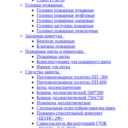
Головки пожарные
Головки пожарные рукавные
Головки пожарные муфтовые
Головки пожарные цапковые
Головки-заглушки пожарные
Головки пожарные переходные
Запорная арматура
Вентили пожарные
Клапаны пожарные
Пожарные щиты и инвентарь
Пожарные щиты
Комплектующие для пожарного щита
Ящики для песка
Средства защиты
Противопожарное полотно ПП -300
Противопожарное полотно ПП-600
Боты диэлектрические
Коврик диэлектрический 500*500
Коврик диэлектрический 750х750
Ножницы диэлектрические
Специальная огнестойкая накидка шанс
Пожарно-спасательный комплект
«ШАНС-2Ф»
Самоспасатель фильтрующий ГДЗК