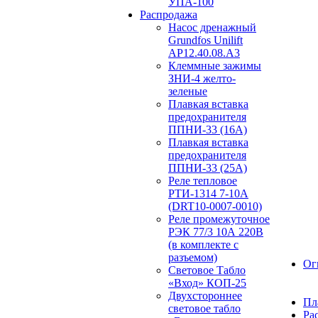
УПА-100
Распродажа
Насос дренажный
Grundfos Unilift
АP12.40.08.A3
Клеммные зажимы
ЗНИ-4 желто-
зеленые
Плавкая вставка
предохранителя
ППНИ-33 (16А)
Плавкая вставка
предохранителя
ППНИ-33 (25А)
Реле тепловое
РТИ-1314 7-10А
(DRT10-0007-0010)
Реле промежуточное
РЭК 77/3 10А 220В
(в комплекте с
разъемом)
Ог
Световое Табло
«Вход» КОП-25
Двухстороннее
Пл
световое табло
Ра