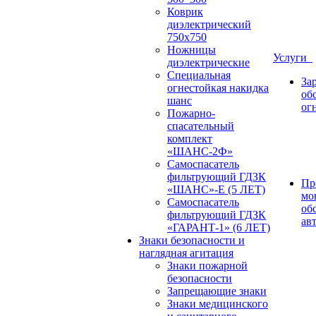
Коврик
диэлектрический
750х750
Ножницы
Услуги
диэлектрические
Специальная
За
огнестойкая накидка
об
шанс
ог
Пожарно-
спасательный
комплект
«ШАНС-2Ф»
Самоспасатель
фильтрующий ГДЗК
Пр
«ШАНС»-Е (5 ЛЕТ)
мо
Самоспасатель
об
фильтрующий ГДЗК
ав
«ГАРАНТ-1» (6 ЛЕТ)
Знаки безопасности и
наглядная агитация
Знаки пожарной
безопасности
Запрещающие знаки
Знаки медицинского