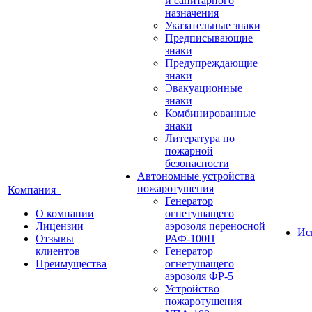
и санитарного
назначения
Указательные знаки
Предписывающие
знаки
Предупреждающие
знаки
Эвакуационные
знаки
Комбинированные
знаки
Литература по
пожарной
безопасности
Автономные устройства
пожаротушения
Компания
Генератор
О компании
огнетушащего
Лицензии
аэрозоля переносной
Ис
Отзывы
РАФ-100П
клиентов
Генератор
Преимущества
огнетушащего
аэрозоля ФР-5
Устройство
пожаротушения