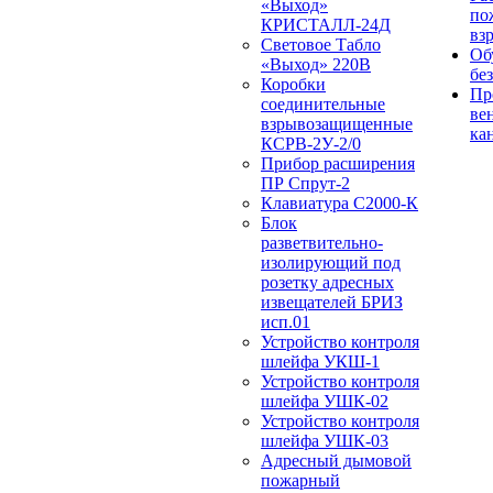
«Выход»
по
КРИСТАЛЛ-24Д
вз
Световое Табло
Об
«Выход» 220В
бе
Коробки
Пр
соединительные
ве
взрывозащищенные
ка
КСРВ-2У-2/0
Прибор расширения
ПР Спрут-2
Клавиатура С2000-К
Блок
разветвительно-
изолирующий под
розетку адресных
извещателей БРИЗ
исп.01
Устройство контроля
шлейфа УКШ-1
Устройство контроля
шлейфа УШК-02
Устройство контроля
шлейфа УШК-03
Адресный дымовой
пожарный