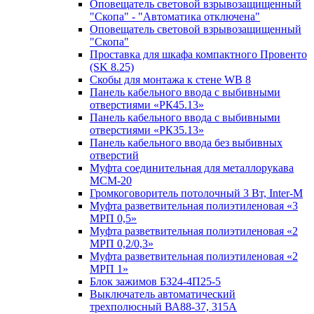
Оповещатель световой взрывозащищенный
"Скопа" - "Автоматика отключена"
Оповещатель световой взрывозащищенный
"Скопа"
Проставка для шкафа компактного Провенто
(SK 8.25)
Скобы для монтажа к стене WB 8
Панель кабельного ввода с выбивными
отверстиями «РК45.13»
Панель кабельного ввода с выбивными
отверстиями «РК35.13»
Панель кабельного ввода без выбивных
отверстий
Муфта соединительная для металлорукава
МСМ-20
Громкоговоритель потолочный 3 Вт, Inter-M
Муфта разветвительная полиэтиленовая «3
МРП 0,5»
Муфта разветвительная полиэтиленовая «2
МРП 0,2/0,3»
Муфта разветвительная полиэтиленовая «2
МРП 1»
Блок зажимов БЗ24-4П25-5
Выключатель автоматический
трехполюсный ВА88-37, 315А