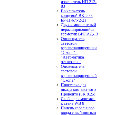
извещатель ИП 212-
83
Выключатель
концевой ВК-200-
БР-11-67У2-21
Двухкомпонентный
нерасширяющийся
герметик ВИЛАД-13
Оповещатель
световой
взрывозащищенный
"Скопа" -
"Автоматика
отключена"
Оповещатель
световой
взрывозащищенный
"Скопа"
Проставка для
шкафа компактного
Провенто (SK 8.25)
Скобы для монтажа
к стене WB 8
Панель кабельного
ввода с выбивными