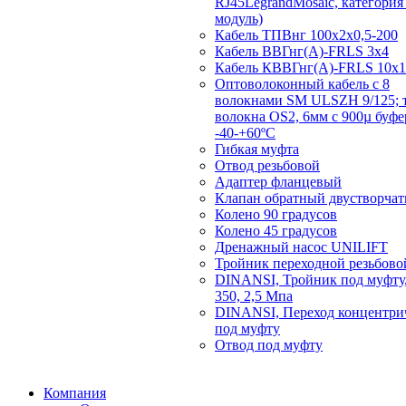
RJ45LegrandMosaic, категория 
модуль)
Кабель ТПВнг 100х2х0,5-200
Кабель ВВГнг(А)-FRLS 3х4
Кабель КВВГнг(А)-FRLS 10х1
Оптоволоконный кабель с 8
волокнами SM ULSZH 9/125; 
волокна OS2, 6мм с 900µ буф
-40-+60ºC
Гибкая муфта
Отвод резьбовой
Адаптер фланцевый
Клапан обратный двустворча
Колено 90 градусов
Колено 45 градусов
Дренажный насос UNILIFT
Тройник переходной резьбово
DINANSI, Тройник под муфту,
350, 2,5 Мпа
DINANSI, Переход концентри
под муфту
Отвод под муфту
Компания