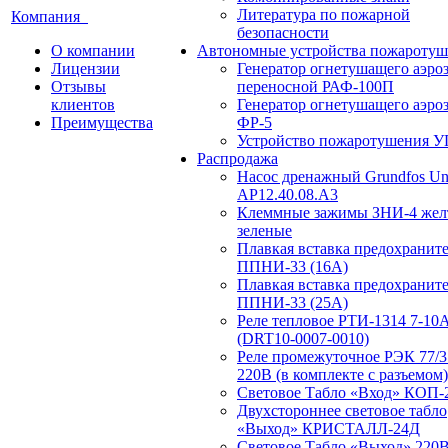
Литература по пожарной
Компания
безопасности
О компании
Автономные устройства пожаротуш
Лицензии
Генератор огнетушащего аэро
Отзывы
переносной РАФ-100П
клиентов
Генератор огнетушащего аэро
Преимущества
ФР-5
Устройство пожаротушения 
Распродажа
Насос дренажный Grundfos Uni
АP12.40.08.A3
Клеммные зажимы ЗНИ-4 жел
зеленые
Плавкая вставка предохранит
ППНИ-33 (16А)
Плавкая вставка предохранит
ППНИ-33 (25А)
Реле тепловое РТИ-1314 7-10
(DRT10-0007-0010)
Реле промежуточное РЭК 77/3
220В (в комплекте с разъемом)
Световое Табло «Вход» КОП-
Двухстороннее световое табло
«Выход» КРИСТАЛЛ-24Д
Световое Табло «Выход» 220