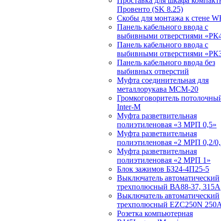
Проставка для шкафа компакт
Провенто (SK 8.25)
Скобы для монтажа к стене W
Панель кабельного ввода с
выбивными отверстиями «РК4
Панель кабельного ввода с
выбивными отверстиями «РК3
Панель кабельного ввода без
выбивных отверстий
Муфта соединительная для
металлорукава МСМ-20
Громкоговоритель потолочный
Inter-M
Муфта разветвительная
полиэтиленовая «3 МРП 0,5»
Муфта разветвительная
полиэтиленовая «2 МРП 0,2/0,
Муфта разветвительная
полиэтиленовая «2 МРП 1»
Блок зажимов БЗ24-4П25-5
Выключатель автоматический
трехполюсный ВА88-37, 315А
Выключатель автоматический
трехполюсный EZC250N 250
Розетка компьютерная