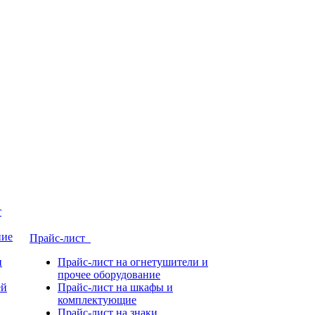
т
ние
Прайс-лист
и
Прайс-лист на огнетушители и
прочее оборудование
ей
Прайс-лист на шкафы и
комплектующие
Прайс-лист на знаки