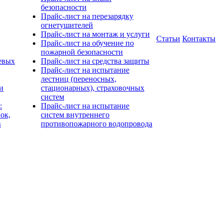
безопасности
Прайс-лист на перезарядку
огнетушителей
Прайс-лист на монтаж и услуги
Статьи
Контакты
Прайс-лист на обучение по
пожарной безопасности
евых
Прайс-лист на средства защиты
Прайс-лист на испытание
лестниц (переносных,
и
стационарных), страховочных
систем
:
Прайс-лист на испытание
ок,
систем внутреннего
в
противопожарного водопровода