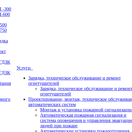
 -300
П-600
500
750
идка
ект
 ГДЗК
Услуги
 ГДЗК
Зарядка, техническое обслуживание и ремонт
итация
огнетушителей
Зарядка, техническое обслуживание и ремон
огнетушителей
рного
Проектирование, монтаж, техническое обслужива
автоматических систем
Монтаж и установка пожарной сигнализаци
Автоматическая пожарная сигнализация и
система оповещения и управления эвакуаци
людей при пожаре
Автоматические установки пожаротушения