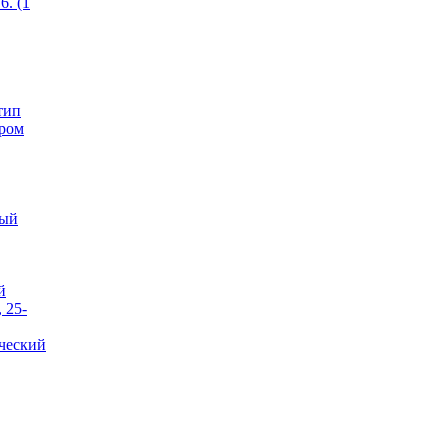
6. (1
тип
ером
тый
й
 25-
ческий