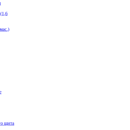
и
(1,6
мас.)
е
го щита