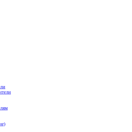
ели
ители
елям
ие)