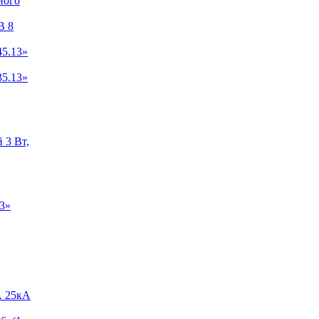
ного
B 8
5.13»
5.13»
 3 Вт,
3»
А 25кА