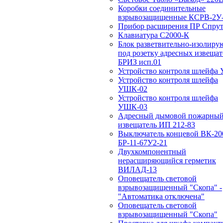
Коробки соединительные
взрывозащищенные КСРВ-2У-
Прибор расширения ПР Спрут
Клавиатура С2000-К
Блок разветвительно-изолир
под розетку адресных извещат
БРИЗ исп.01
Устройство контроля шлейфа
Устройство контроля шлейфа
УШК-02
Устройство контроля шлейфа
УШК-03
Адресный дымовой пожарны
извещатель ИП 212-83
Выключатель концевой ВК-20
БР-11-67У2-21
Двухкомпонентный
нерасширяющийся герметик
ВИЛАД-13
Оповещатель световой
взрывозащищенный "Скопа" -
"Автоматика отключена"
Оповещатель световой
взрывозащищенный "Скопа"