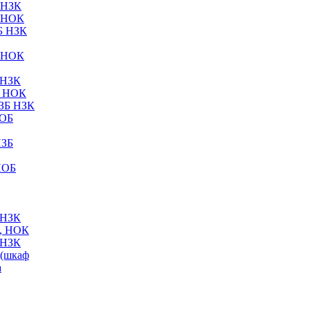
 НЗК
 НОК
Б НЗК
 НОК
 НЗК
Б НОК
ЗБ НЗК
НОБ
НЗБ
НОБ
 НЗК
, НОК
 НЗК
(шкаф
а