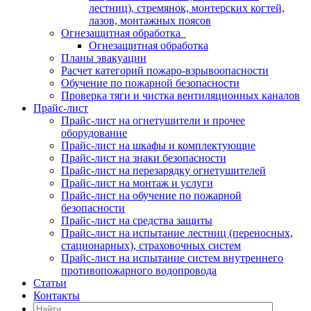
лестниц), стремянок, монтерских когтей,
лазов, монтажных поясов
Огнезащитная обработка
Огнезащитная обработка
Планы эвакуации
Расчет категорий пожаро-взрывоопасности
Обучение по пожарной безопасности
Проверка тяги и чистка вентиляционных каналов
Прайс-лист
Прайс-лист на огнетушители и прочее
оборудование
Прайс-лист на шкафы и комплектующие
Прайс-лист на знаки безопасности
Прайс-лист на перезарядку огнетушителей
Прайс-лист на монтаж и услуги
Прайс-лист на обучение по пожарной
безопасности
Прайс-лист на средства защиты
Прайс-лист на испытание лестниц (переносных,
стационарных), страховочных систем
Прайс-лист на испытание систем внутреннего
противопожарного водопровода
Статьи
Контакты