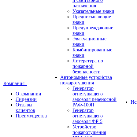
и санитарного
назначения
Указательные знаки
Предписывающие
знаки
Предупреждающие
знаки
Эвакуационные
знаки
Комбинированные
знаки
Литература по
пожарной
безопасности
Автономные устройства
пожаротушения
Компания
Генератор
О компании
огнетушащего
Лицензии
аэрозоля переносной
Ис
Отзывы
РАФ-100П
клиентов
Генератор
Преимущества
огнетушащего
аэрозоля ФР-5
Устройство
пожаротушения