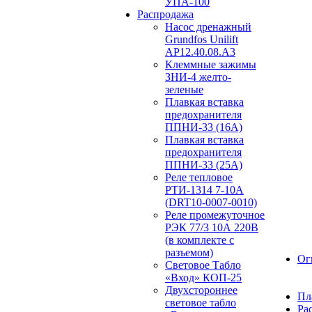
УПА-100
Распродажа
Насос дренажный
Grundfos Unilift
АP12.40.08.A3
Клеммные зажимы
ЗНИ-4 желто-
зеленые
Плавкая вставка
предохранителя
ППНИ-33 (16А)
Плавкая вставка
предохранителя
ППНИ-33 (25А)
Реле тепловое
РТИ-1314 7-10А
(DRT10-0007-0010)
Реле промежуточное
РЭК 77/3 10А 220В
(в комплекте с
разъемом)
Ог
Световое Табло
«Вход» КОП-25
Двухстороннее
Пл
световое табло
Ра