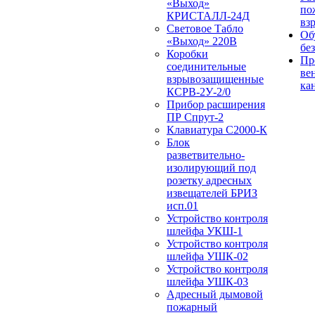
«Выход»
по
КРИСТАЛЛ-24Д
вз
Световое Табло
Об
«Выход» 220В
бе
Коробки
Пр
соединительные
ве
взрывозащищенные
ка
КСРВ-2У-2/0
Прибор расширения
ПР Спрут-2
Клавиатура С2000-К
Блок
разветвительно-
изолирующий под
розетку адресных
извещателей БРИЗ
исп.01
Устройство контроля
шлейфа УКШ-1
Устройство контроля
шлейфа УШК-02
Устройство контроля
шлейфа УШК-03
Адресный дымовой
пожарный