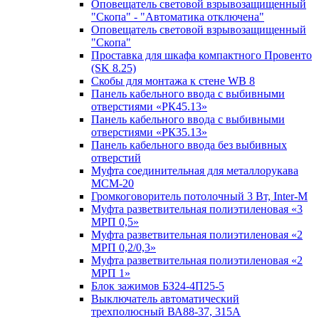
Оповещатель световой взрывозащищенный
"Скопа" - "Автоматика отключена"
Оповещатель световой взрывозащищенный
"Скопа"
Проставка для шкафа компактного Провенто
(SK 8.25)
Скобы для монтажа к стене WB 8
Панель кабельного ввода с выбивными
отверстиями «РК45.13»
Панель кабельного ввода с выбивными
отверстиями «РК35.13»
Панель кабельного ввода без выбивных
отверстий
Муфта соединительная для металлорукава
МСМ-20
Громкоговоритель потолочный 3 Вт, Inter-M
Муфта разветвительная полиэтиленовая «3
МРП 0,5»
Муфта разветвительная полиэтиленовая «2
МРП 0,2/0,3»
Муфта разветвительная полиэтиленовая «2
МРП 1»
Блок зажимов БЗ24-4П25-5
Выключатель автоматический
трехполюсный ВА88-37, 315А