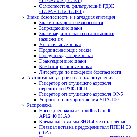
«ШАНС»-Е (5 ЛЕТ)
Самоспасатель фильтрующий ГДЗК
«ГАРАНТ-1» (6 ЛЕТ)
Знаки безопасности и наглядная агитация
Знаки пожарной безопасности
Запрещающие знаки
Знаки медицинского и санитарного
назначения
Указательные знаки
Предписывающие знаки
Предупреждающие знаки
Эвакуационные знаки
Комбинированные знаки
Литература по пожарной безопасности
Автономные устройства пожаротушения
Генератор огнетушащего аэрозоля
переносной РАФ-100П
Генератор огнетушащего аэрозоля ФР-5
Устройство пожаротушения УПА-100
Распродажа
Насос дренажный Grundfos Unilift
АP12.40.08.A3
Клеммные зажимы ЗНИ-4 желто-зеленые
Плавкая вставка предохранителя ППНИ-33
(16А)