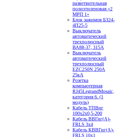
разветвительная
полиэтиленовая «2
МРП 1»
Блок зажимов БЗ24-
4П25-5
Выключатель
автоматический
трехполюсный
ВА88-37, 315А
Выключатель
автоматический
трехполюсный
EZC250N 250А
25кА
Розетка
компьютерная
RJ45LegrandMosaic,
категория 6. (1
модуль)
Кабель ТПВнг
100х2х0,5-200
Кабель ВВГнг(А)-
FRLS 3х4
Кабель КВВГнг(А)-
FRLS 10х1