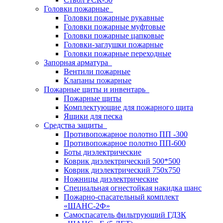
Головки пожарные
Головки пожарные рукавные
Головки пожарные муфтовые
Головки пожарные цапковые
Головки-заглушки пожарные
Головки пожарные переходные
Запорная арматура
Вентили пожарные
Клапаны пожарные
Пожарные щиты и инвентарь
Пожарные щиты
Комплектующие для пожарного щита
Ящики для песка
Средства защиты
Противопожарное полотно ПП -300
Противопожарное полотно ПП-600
Боты диэлектрические
Коврик диэлектрический 500*500
Коврик диэлектрический 750х750
Ножницы диэлектрические
Специальная огнестойкая накидка шанс
Пожарно-спасательный комплект
«ШАНС-2Ф»
Самоспасатель фильтрующий ГДЗК