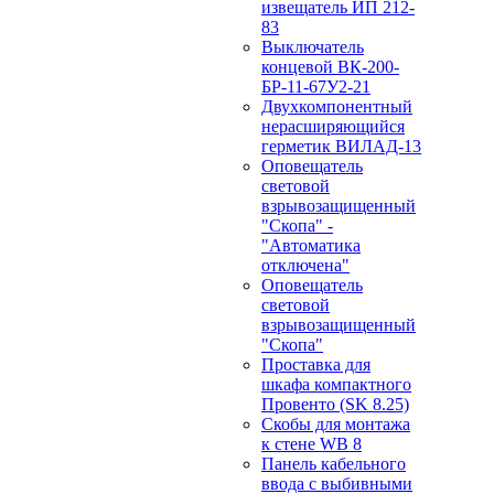
извещатель ИП 212-
83
Выключатель
концевой ВК-200-
БР-11-67У2-21
Двухкомпонентный
нерасширяющийся
герметик ВИЛАД-13
Оповещатель
световой
взрывозащищенный
"Скопа" -
"Автоматика
отключена"
Оповещатель
световой
взрывозащищенный
"Скопа"
Проставка для
шкафа компактного
Провенто (SK 8.25)
Скобы для монтажа
к стене WB 8
Панель кабельного
ввода с выбивными