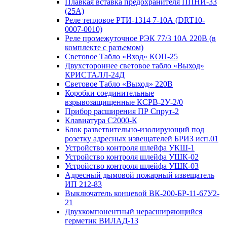
Плавкая вставка предохранителя ППНИ-33
(25А)
Реле тепловое РТИ-1314 7-10А (DRT10-
0007-0010)
Реле промежуточное РЭК 77/3 10А 220В (в
комплекте с разъемом)
Световое Табло «Вход» КОП-25
Двухстороннее световое табло «Выход»
КРИСТАЛЛ-24Д
Световое Табло «Выход» 220В
Коробки соединительные
взрывозащищенные КСРВ-2У-2/0
Прибор расширения ПР Спрут-2
Клавиатура С2000-К
Блок разветвительно-изолирующий под
розетку адресных извещателей БРИЗ исп.01
Устройство контроля шлейфа УКШ-1
Устройство контроля шлейфа УШК-02
Устройство контроля шлейфа УШК-03
Адресный дымовой пожарный извещатель
ИП 212-83
Выключатель концевой ВК-200-БР-11-67У2-
21
Двухкомпонентный нерасширяющийся
герметик ВИЛАД-13