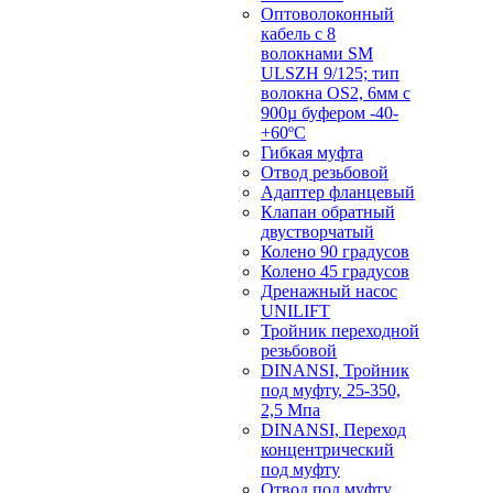
Оптоволоконный
кабель с 8
волокнами SM
ULSZH 9/125; тип
волокна OS2, 6мм с
900µ буфером -40-
+60ºC
Гибкая муфта
Отвод резьбовой
Адаптер фланцевый
Клапан обратный
двустворчатый
Колено 90 градусов
Колено 45 градусов
Дренажный насос
UNILIFT
Тройник переходной
резьбовой
DINANSI, Тройник
под муфту, 25-350,
2,5 Мпа
DINANSI, Переход
концентрический
под муфту
Отвод под муфту