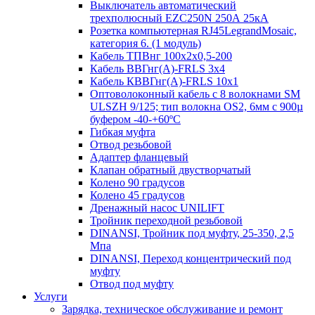
Выключатель автоматический
трехполюсный EZC250N 250А 25кА
Розетка компьютерная RJ45LegrandMosaic,
категория 6. (1 модуль)
Кабель ТПВнг 100х2х0,5-200
Кабель ВВГнг(А)-FRLS 3х4
Кабель КВВГнг(А)-FRLS 10х1
Оптоволоконный кабель с 8 волокнами SM
ULSZH 9/125; тип волокна OS2, 6мм с 900µ
буфером -40-+60ºC
Гибкая муфта
Отвод резьбовой
Адаптер фланцевый
Клапан обратный двустворчатый
Колено 90 градусов
Колено 45 градусов
Дренажный насос UNILIFT
Тройник переходной резьбовой
DINANSI, Тройник под муфту, 25-350, 2,5
Мпа
DINANSI, Переход концентрический под
муфту
Отвод под муфту
Услуги
Зарядка, техническое обслуживание и ремонт