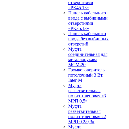
отверстиями
«РК45.13»
Панель кабельного
ввода с выбивными
отверстиями
«РК35.13»
Панель кабельного
ввода без выбивных
отверстий
Муфта
соединительная для
металлорукава
МСМ-20
Громкоговоритель
потолочный 3 Вт,
Inter-M
Муфта
разветвительная
полиэтиленовая «3
МРП 0,5»
Муфта
разветвительная
полиэтиленовая «2
МРП 0,2/0,3»
Муфта