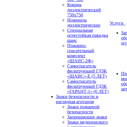
Коврик
диэлектрический
750х750
Ножницы
Услуги
диэлектрические
Специальная
За
огнестойкая накидка
об
шанс
ог
Пожарно-
спасательный
комплект
«ШАНС-2Ф»
Самоспасатель
фильтрующий ГДЗК
Пр
«ШАНС»-Е (5 ЛЕТ)
мо
Самоспасатель
об
фильтрующий ГДЗК
ав
«ГАРАНТ-1» (6 ЛЕТ)
Знаки безопасности и
наглядная агитация
Знаки пожарной
безопасности
Запрещающие знаки
Знаки медицинского