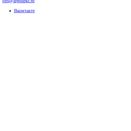
ofis@arguspkf.ru
Вконтакте