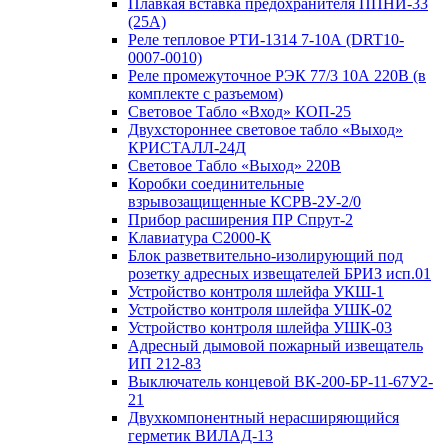
Плавкая вставка предохранителя ППНИ-33
(25А)
Реле тепловое РТИ-1314 7-10А (DRT10-
0007-0010)
Реле промежуточное РЭК 77/3 10А 220В (в
комплекте с разъемом)
Световое Табло «Вход» КОП-25
Двухстороннее световое табло «Выход»
КРИСТАЛЛ-24Д
Световое Табло «Выход» 220В
Коробки соединительные
взрывозащищенные КСРВ-2У-2/0
Прибор расширения ПР Спрут-2
Клавиатура С2000-К
Блок разветвительно-изолирующий под
розетку адресных извещателей БРИЗ исп.01
Устройство контроля шлейфа УКШ-1
Устройство контроля шлейфа УШК-02
Устройство контроля шлейфа УШК-03
Адресный дымовой пожарный извещатель
ИП 212-83
Выключатель концевой ВК-200-БР-11-67У2-
21
Двухкомпонентный нерасширяющийся
герметик ВИЛАД-13