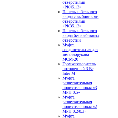
отверстиями
«РК45.13»
Панель кабельного
ввода с выбивными
отверстиями
«РК35.13»
Панель кабельного
ввода без выбивных
отверстий
Муфта
соединительная для
металлорукава
МСМ-20
Громкоговоритель
потолочный 3 Вт,
Inter-M
Муфта
разветвительная
полиэтиленовая «3
МРП 0,5»
Муфта
разветвительная
полиэтиленовая «2
МРП 0,2/0,3»
Муфта