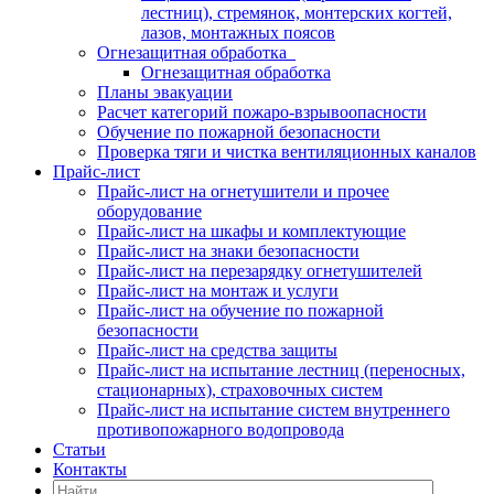
лестниц), стремянок, монтерских когтей,
лазов, монтажных поясов
Огнезащитная обработка
Огнезащитная обработка
Планы эвакуации
Расчет категорий пожаро-взрывоопасности
Обучение по пожарной безопасности
Проверка тяги и чистка вентиляционных каналов
Прайс-лист
Прайс-лист на огнетушители и прочее
оборудование
Прайс-лист на шкафы и комплектующие
Прайс-лист на знаки безопасности
Прайс-лист на перезарядку огнетушителей
Прайс-лист на монтаж и услуги
Прайс-лист на обучение по пожарной
безопасности
Прайс-лист на средства защиты
Прайс-лист на испытание лестниц (переносных,
стационарных), страховочных систем
Прайс-лист на испытание систем внутреннего
противопожарного водопровода
Статьи
Контакты