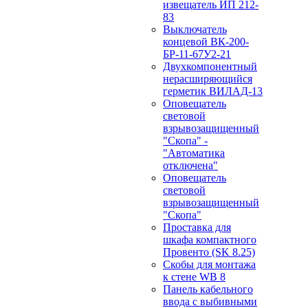
извещатель ИП 212-
83
Выключатель
концевой ВК-200-
БР-11-67У2-21
Двухкомпонентный
нерасширяющийся
герметик ВИЛАД-13
Оповещатель
световой
взрывозащищенный
"Скопа" -
"Автоматика
отключена"
Оповещатель
световой
взрывозащищенный
"Скопа"
Проставка для
шкафа компактного
Провенто (SK 8.25)
Скобы для монтажа
к стене WB 8
Панель кабельного
ввода с выбивными