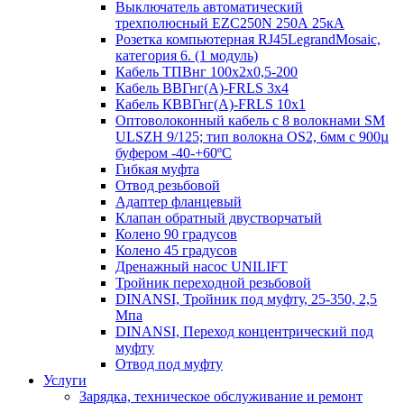
Выключатель автоматический
трехполюсный EZC250N 250А 25кА
Розетка компьютерная RJ45LegrandMosaic,
категория 6. (1 модуль)
Кабель ТПВнг 100х2х0,5-200
Кабель ВВГнг(А)-FRLS 3х4
Кабель КВВГнг(А)-FRLS 10х1
Оптоволоконный кабель с 8 волокнами SM
ULSZH 9/125; тип волокна OS2, 6мм с 900µ
буфером -40-+60ºC
Гибкая муфта
Отвод резьбовой
Адаптер фланцевый
Клапан обратный двустворчатый
Колено 90 градусов
Колено 45 градусов
Дренажный насос UNILIFT
Тройник переходной резьбовой
DINANSI, Тройник под муфту, 25-350, 2,5
Мпа
DINANSI, Переход концентрический под
муфту
Отвод под муфту
Услуги
Зарядка, техническое обслуживание и ремонт