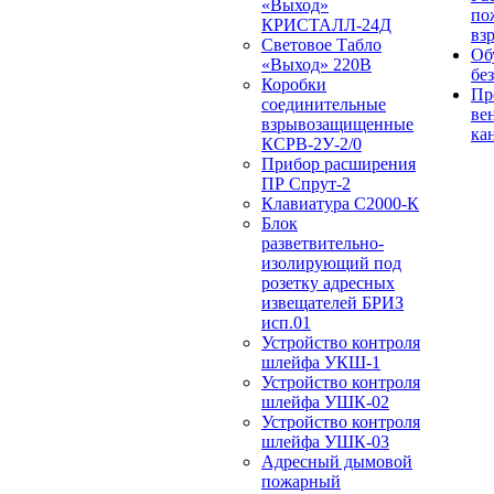
«Выход»
по
КРИСТАЛЛ-24Д
вз
Световое Табло
Об
«Выход» 220В
бе
Коробки
Пр
соединительные
ве
взрывозащищенные
ка
КСРВ-2У-2/0
Прибор расширения
ПР Спрут-2
Клавиатура С2000-К
Блок
разветвительно-
изолирующий под
розетку адресных
извещателей БРИЗ
исп.01
Устройство контроля
шлейфа УКШ-1
Устройство контроля
шлейфа УШК-02
Устройство контроля
шлейфа УШК-03
Адресный дымовой
пожарный