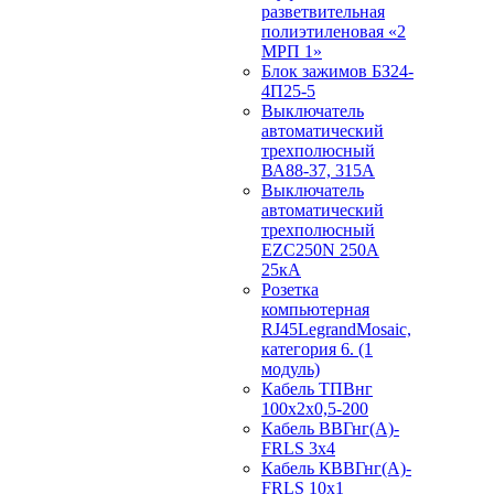
разветвительная
полиэтиленовая «2
МРП 1»
Блок зажимов БЗ24-
4П25-5
Выключатель
автоматический
трехполюсный
ВА88-37, 315А
Выключатель
автоматический
трехполюсный
EZC250N 250А
25кА
Розетка
компьютерная
RJ45LegrandMosaic,
категория 6. (1
модуль)
Кабель ТПВнг
100х2х0,5-200
Кабель ВВГнг(А)-
FRLS 3х4
Кабель КВВГнг(А)-
FRLS 10х1