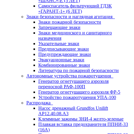
«ШАНС»-Е (5 ЛЕТ)
Самоспасатель фильтрующий ГДЗК
«ГАРАНТ-1» (6 ЛЕТ)
Знаки безопасности и наглядная агитация
Знаки пожарной безопасности
Запрещающие знаки
Знаки медицинского и санитарного
назначения
Указательные знаки
Предписывающие знаки
Предупреждающие знаки
Эвакуационные знаки
Комбинированные знаки
Литература по пожарной безопасности
Автономные устройства пожаротушения
Генератор огнетушащего аэрозоля
переносной РАФ-100П
Генератор огнетушащего аэрозоля ФР-5
Устройство пожаротушения УПА-100
Распродажа
Насос дренажный Grundfos Unilift
АP12.40.08.A3
Клеммные зажимы ЗНИ-4 желто-зеленые
Плавкая вставка предохранителя ППНИ-33
(16А)