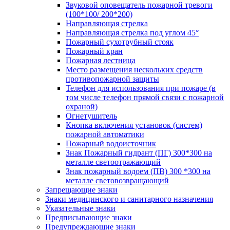
Звуковой оповещатель пожарной тревоги
(100*100/ 200*200)
Направляющая стрелка
Направляющая стрелка под углом 45°
Пожарный сухотрубный стояк
Пожарный кран
Пожарная лестница
Место размещения нескольких средств
противопожарной защиты
Телефон для использования при пожаре (в
том числе телефон прямой связи с пожарной
охраной)
Огнетушитель
Кнопка включения установок (систем)
пожарной автоматики
Пожарный водоисточник
Знак Пожарный гидрант (ПГ) 300*300 на
металле светоотражающий
Знак пожарный водоем (ПВ) 300 *300 на
металле световозвращающий
Запрещающие знаки
Знаки медицинского и санитарного назначения
Указательные знаки
Предписывающие знаки
Предупреждающие знаки