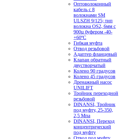
Оптоволоконный
кабель с 8
волокнами SM
ULSZH 9/125; тип
волокна OS2, 6мм с
900µ буфером -40-
+60ºC
Гибкая муфта
Отвод резьбовой
Адаптер фланцевый
Клапан обратный
двустворчатый
Колено 90 градусов
Колено 45 градусов
Дренажный насос
UNILIFT
Тройник переходной
резьбовой
DINANSI, Тройник
под муфту, 25-350,
2,5 Мпа
DINANSI, Переход
концентрический
под муфту
Отвод под муфту