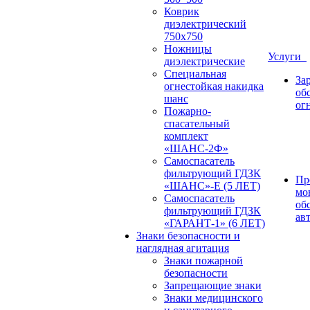
Коврик
диэлектрический
750х750
Ножницы
Услуги
диэлектрические
Специальная
За
огнестойкая накидка
об
шанс
ог
Пожарно-
спасательный
комплект
«ШАНС-2Ф»
Самоспасатель
фильтрующий ГДЗК
Пр
«ШАНС»-Е (5 ЛЕТ)
мо
Самоспасатель
об
фильтрующий ГДЗК
ав
«ГАРАНТ-1» (6 ЛЕТ)
Знаки безопасности и
наглядная агитация
Знаки пожарной
безопасности
Запрещающие знаки
Знаки медицинского