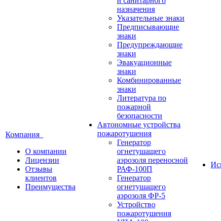
и санитарного
назначения
Указательные знаки
Предписывающие
знаки
Предупреждающие
знаки
Эвакуационные
знаки
Комбинированные
знаки
Литература по
пожарной
безопасности
Автономные устройства
пожаротушения
Компания
Генератор
О компании
огнетушащего
Лицензии
аэрозоля переносной
Ис
Отзывы
РАФ-100П
клиентов
Генератор
Преимущества
огнетушащего
аэрозоля ФР-5
Устройство
пожаротушения