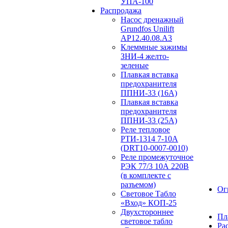
УПА-100
Распродажа
Насос дренажный
Grundfos Unilift
АP12.40.08.A3
Клеммные зажимы
ЗНИ-4 желто-
зеленые
Плавкая вставка
предохранителя
ППНИ-33 (16А)
Плавкая вставка
предохранителя
ППНИ-33 (25А)
Реле тепловое
РТИ-1314 7-10А
(DRT10-0007-0010)
Реле промежуточное
РЭК 77/3 10А 220В
(в комплекте с
разъемом)
Ог
Световое Табло
«Вход» КОП-25
Двухстороннее
Пл
световое табло
Ра