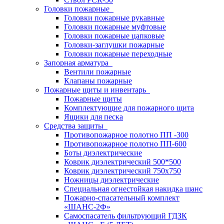
Головки пожарные
Головки пожарные рукавные
Головки пожарные муфтовые
Головки пожарные цапковые
Головки-заглушки пожарные
Головки пожарные переходные
Запорная арматура
Вентили пожарные
Клапаны пожарные
Пожарные щиты и инвентарь
Пожарные щиты
Комплектующие для пожарного щита
Ящики для песка
Средства защиты
Противопожарное полотно ПП -300
Противопожарное полотно ПП-600
Боты диэлектрические
Коврик диэлектрический 500*500
Коврик диэлектрический 750х750
Ножницы диэлектрические
Специальная огнестойкая накидка шанс
Пожарно-спасательный комплект
«ШАНС-2Ф»
Самоспасатель фильтрующий ГДЗК