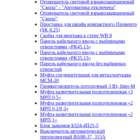
Оповещатель световой взрывозащищенный
"Скопа" - "Автоматика отключена"
Оповещатель световой взрывозащищенный
"Скопа"
Проставка для шкафа компактного Провенто
(SK 8.25)
Скобы для монтажа к стене WB 8
Панель кабельного ввода с выбивными
отверстиями «РК45.13»
Панель кабельного ввода с выбивными
отверстиями «РК35.13»
Панель кабельного ввода без выбивных
отверстий
Муфта соединительная для металлорукава
МСМ-20
Громкоговоритель потолочный 3 Вт, Inter-M
Муфта разветвительная полиэтиленовая «3
МРП 0,5»
Муфта разветвительная полиэтиленовая «2
МРП 0,2/0,3»
Муфта разветвительная полиэтиленовая «2
МРП 1»
Блок зажимов БЗ24-4П25-5
Выключатель автоматический
трехполюсный ВА88-37, 315А