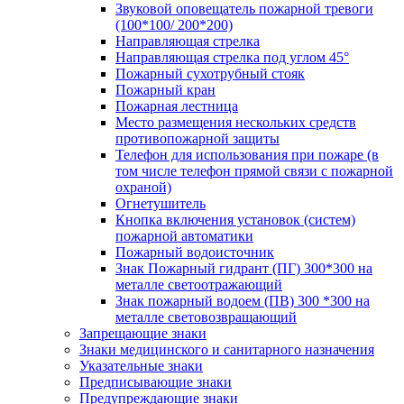
Звуковой оповещатель пожарной тревоги
(100*100/ 200*200)
Направляющая стрелка
Направляющая стрелка под углом 45°
Пожарный сухотрубный стояк
Пожарный кран
Пожарная лестница
Место размещения нескольких средств
противопожарной защиты
Телефон для использования при пожаре (в
том числе телефон прямой связи с пожарной
охраной)
Огнетушитель
Кнопка включения установок (систем)
пожарной автоматики
Пожарный водоисточник
Знак Пожарный гидрант (ПГ) 300*300 на
металле светоотражающий
Знак пожарный водоем (ПВ) 300 *300 на
металле световозвращающий
Запрещающие знаки
Знаки медицинского и санитарного назначения
Указательные знаки
Предписывающие знаки
Предупреждающие знаки