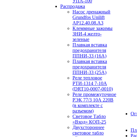
УПА-100
Распродажа
Насос дренажный
Grundfos Unilift
АP12.40.08.A3
Клеммные зажимы
ЗНИ-4 желто-
зеленые
Плавкая вставка
предохранителя
ППНИ-33 (16А)
Плавкая вставка
предохранителя
ППНИ-33 (25А)
Реле тепловое
РТИ-1314 7-10А
(DRT10-0007-0010)
Реле промежуточное
РЭК 77/3 10А 220В
(в комплекте с
разъемом)
Ог
Световое Табло
«Вход» КОП-25
Двухстороннее
Пл
световое табло
Ра