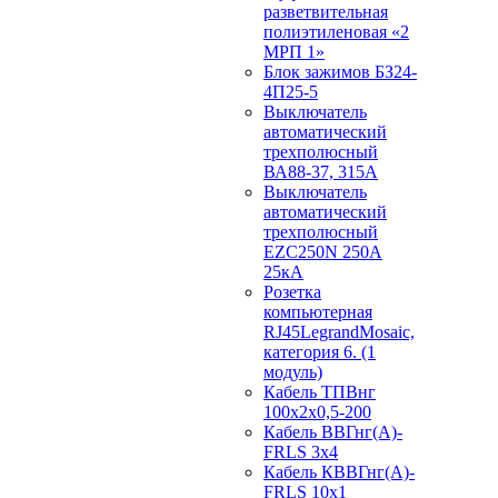
разветвительная
полиэтиленовая «2
МРП 1»
Блок зажимов БЗ24-
4П25-5
Выключатель
автоматический
трехполюсный
ВА88-37, 315А
Выключатель
автоматический
трехполюсный
EZC250N 250А
25кА
Розетка
компьютерная
RJ45LegrandMosaic,
категория 6. (1
модуль)
Кабель ТПВнг
100х2х0,5-200
Кабель ВВГнг(А)-
FRLS 3х4
Кабель КВВГнг(А)-
FRLS 10х1