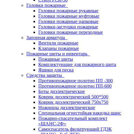
Головки пожарные
Головки пожарные рукавные
Головки пожарные муфтовые
Головки пожарные цапковые
Головки-заглушки пожарные
Головки пожарные переходные
Запорная арматура
Вентили пожарные
Клапаны пожарные
Пожарные щиты и инвентарь
Пожарные щиты
Комплектующие для пожарного щита
Ящики для песка
Средства защиты
Противопожарное полотно ПП -300
Противопожарное полотно ПП-600
Боты диэлектрические
Коврик диэлектрический 500*500
Коврик диэлектрический 750х750
Ножницы диэлектрические
Специальная огнестойкая накидка шанс
Пожарно-спасательный комплект
«ШАНС-2Ф»
Самоспасатель фильтрующий ГДЗК