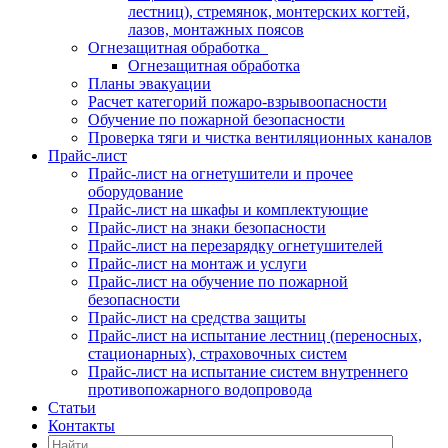
лестниц), стремянок, монтерских когтей,
лазов, монтажных поясов
Огнезащитная обработка
Огнезащитная обработка
Планы эвакуации
Расчет категорий пожаро-взрывоопасности
Обучение по пожарной безопасности
Проверка тяги и чистка вентиляционных каналов
Прайс-лист
Прайс-лист на огнетушители и прочее
оборудование
Прайс-лист на шкафы и комплектующие
Прайс-лист на знаки безопасности
Прайс-лист на перезарядку огнетушителей
Прайс-лист на монтаж и услуги
Прайс-лист на обучение по пожарной
безопасности
Прайс-лист на средства защиты
Прайс-лист на испытание лестниц (переносных,
стационарных), страховочных систем
Прайс-лист на испытание систем внутреннего
противопожарного водопровода
Статьи
Контакты