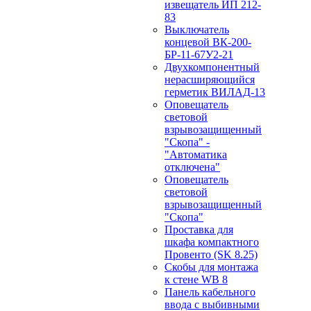
извещатель ИП 212-
83
Выключатель
концевой ВК-200-
БР-11-67У2-21
Двухкомпонентный
нерасширяющийся
герметик ВИЛАД-13
Оповещатель
световой
взрывозащищенный
"Скопа" -
"Автоматика
отключена"
Оповещатель
световой
взрывозащищенный
"Скопа"
Проставка для
шкафа компактного
Провенто (SK 8.25)
Скобы для монтажа
к стене WB 8
Панель кабельного
ввода с выбивными