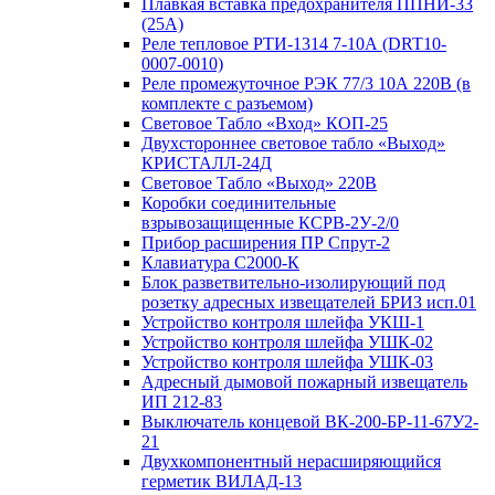
Плавкая вставка предохранителя ППНИ-33
(25А)
Реле тепловое РТИ-1314 7-10А (DRT10-
0007-0010)
Реле промежуточное РЭК 77/3 10А 220В (в
комплекте с разъемом)
Световое Табло «Вход» КОП-25
Двухстороннее световое табло «Выход»
КРИСТАЛЛ-24Д
Световое Табло «Выход» 220В
Коробки соединительные
взрывозащищенные КСРВ-2У-2/0
Прибор расширения ПР Спрут-2
Клавиатура С2000-К
Блок разветвительно-изолирующий под
розетку адресных извещателей БРИЗ исп.01
Устройство контроля шлейфа УКШ-1
Устройство контроля шлейфа УШК-02
Устройство контроля шлейфа УШК-03
Адресный дымовой пожарный извещатель
ИП 212-83
Выключатель концевой ВК-200-БР-11-67У2-
21
Двухкомпонентный нерасширяющийся
герметик ВИЛАД-13