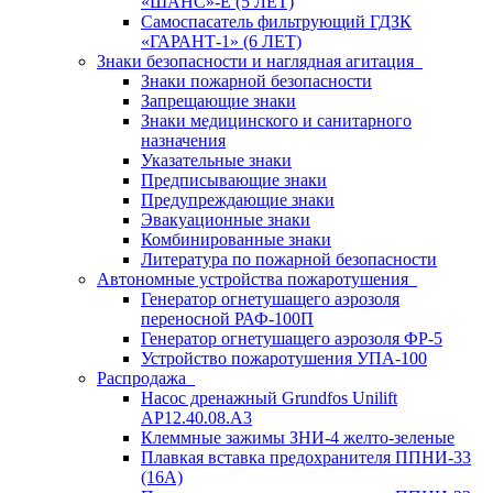
«ШАНС»-Е (5 ЛЕТ)
Самоспасатель фильтрующий ГДЗК
«ГАРАНТ-1» (6 ЛЕТ)
Знаки безопасности и наглядная агитация
Знаки пожарной безопасности
Запрещающие знаки
Знаки медицинского и санитарного
назначения
Указательные знаки
Предписывающие знаки
Предупреждающие знаки
Эвакуационные знаки
Комбинированные знаки
Литература по пожарной безопасности
Автономные устройства пожаротушения
Генератор огнетушащего аэрозоля
переносной РАФ-100П
Генератор огнетушащего аэрозоля ФР-5
Устройство пожаротушения УПА-100
Распродажа
Насос дренажный Grundfos Unilift
АP12.40.08.A3
Клеммные зажимы ЗНИ-4 желто-зеленые
Плавкая вставка предохранителя ППНИ-33
(16А)