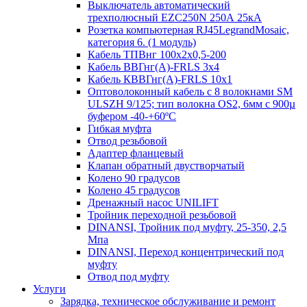
Выключатель автоматический
трехполюсный EZC250N 250А 25кА
Розетка компьютерная RJ45LegrandMosaic,
категория 6. (1 модуль)
Кабель ТПВнг 100х2х0,5-200
Кабель ВВГнг(А)-FRLS 3х4
Кабель КВВГнг(А)-FRLS 10х1
Оптоволоконный кабель с 8 волокнами SM
ULSZH 9/125; тип волокна OS2, 6мм с 900µ
буфером -40-+60ºC
Гибкая муфта
Отвод резьбовой
Адаптер фланцевый
Клапан обратный двустворчатый
Колено 90 градусов
Колено 45 градусов
Дренажный насос UNILIFT
Тройник переходной резьбовой
DINANSI, Тройник под муфту, 25-350, 2,5
Мпа
DINANSI, Переход концентрический под
муфту
Отвод под муфту
Услуги
Зарядка, техническое обслуживание и ремонт