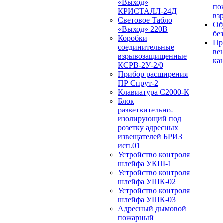
«Выход»
по
КРИСТАЛЛ-24Д
вз
Световое Табло
Об
«Выход» 220В
бе
Коробки
Пр
соединительные
ве
взрывозащищенные
ка
КСРВ-2У-2/0
Прибор расширения
ПР Спрут-2
Клавиатура С2000-К
Блок
разветвительно-
изолирующий под
розетку адресных
извещателей БРИЗ
исп.01
Устройство контроля
шлейфа УКШ-1
Устройство контроля
шлейфа УШК-02
Устройство контроля
шлейфа УШК-03
Адресный дымовой
пожарный