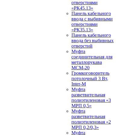
отверстиями
«РК45.13»
Панель кабельного
ввода с выбивными
отверстиями
«РК35.13»
Панель кабельного
ввода без выбивных
отверстий
Муфта
соединительная для
металлорукава
МСМ-20
Громкоговоритель
потолочный 3 Вт,
Inter-M
Муфта
разветвительная
полиэтиленовая «3
МРП 0,5»
Муфта
разветвительная
полиэтиленовая «2
МРП 0,2/0,3»
Муфта