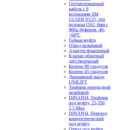
Оптоволоконный
кабель с 8
волокнами SM
ULSZH 9/125; тип
волокна OS2, 6мм с
900µ буфером -40-
+60ºC
Гибкая муфта
Отвод резьбовой
Адаптер фланцевый
Клапан обратный
двустворчатый
Колено 90 градусов
Колено 45 градусов
Дренажный насос
UNILIFT
Тройник переходной
резьбовой
DINANSI, Тройник
под муфту, 25-350,
2,5 Мпа
DINANSI, Переход
концентрический
под муфту
Отвод под муфту