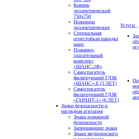
Коврик
диэлектрический
750х750
Ножницы
Услуги
диэлектрические
Специальная
За
огнестойкая накидка
об
шанс
ог
Пожарно-
спасательный
комплект
«ШАНС-2Ф»
Самоспасатель
фильтрующий ГДЗК
Пр
«ШАНС»-Е (5 ЛЕТ)
мо
Самоспасатель
об
фильтрующий ГДЗК
ав
«ГАРАНТ-1» (6 ЛЕТ)
Знаки безопасности и
наглядная агитация
Знаки пожарной
безопасности
Запрещающие знаки
Знаки медицинского