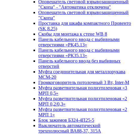
Оповещатель световой взрывозащищенный
"Скопа" - "Автоматика отключена"
Оповещатель световой взрывозащищенный
"Скопа"
Проставка для шкафа компактного Провенто
(SK 8.25)
Скобы для монтажа к стене WB 8
Панель кабельного ввода с выбивными
отверстиями «РК45.13»
Панель кабельного ввода с выбивными
отверстиями «РК35.13»
Панель кабельного ввода без выбивных
отверстий
Муфта соединительная для металлорукава
МСМ-20
Громкоговоритель потолочный 3 Вт, Inter-M
Муфта разветвительная полиэтиленовая «3
МРП 0,5»
Муфта разветвительная полиэтиленовая «2
МРП 0,2/0,3»
Муфта разветвительная полиэтиленовая «2
МРП 1»
Блок зажимов БЗ24-4П25-5
Выключатель автоматический
трехполюсный ВА88-37, 315А