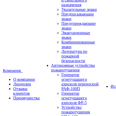
и санитарного
назначения
Указательные знаки
Предписывающие
знаки
Предупреждающие
знаки
Эвакуационные
знаки
Комбинированные
знаки
Литература по
пожарной
безопасности
Автономные устройства
пожаротушения
Компания
Генератор
О компании
огнетушащего
Лицензии
аэрозоля переносной
Ис
Отзывы
РАФ-100П
клиентов
Генератор
Преимущества
огнетушащего
аэрозоля ФР-5
Устройство
пожаротушения