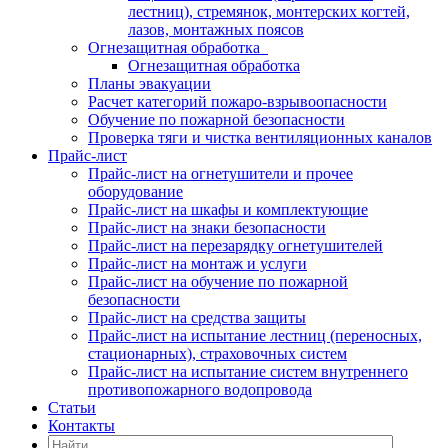
лестниц), стремянок, монтерских когтей,
лазов, монтажных поясов
Огнезащитная обработка
Огнезащитная обработка
Планы эвакуации
Расчет категорий пожаро-взрывоопасности
Обучение по пожарной безопасности
Проверка тяги и чистка вентиляционных каналов
Прайс-лист
Прайс-лист на огнетушители и прочее
оборудование
Прайс-лист на шкафы и комплектующие
Прайс-лист на знаки безопасности
Прайс-лист на перезарядку огнетушителей
Прайс-лист на монтаж и услуги
Прайс-лист на обучение по пожарной
безопасности
Прайс-лист на средства защиты
Прайс-лист на испытание лестниц (переносных,
стационарных), страховочных систем
Прайс-лист на испытание систем внутреннего
противопожарного водопровода
Статьи
Контакты