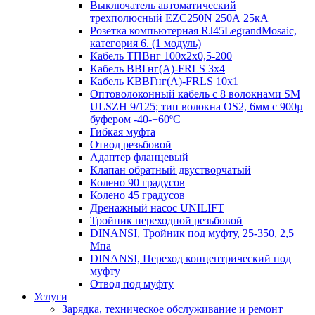
Выключатель автоматический
трехполюсный EZC250N 250А 25кА
Розетка компьютерная RJ45LegrandMosaic,
категория 6. (1 модуль)
Кабель ТПВнг 100х2х0,5-200
Кабель ВВГнг(А)-FRLS 3х4
Кабель КВВГнг(А)-FRLS 10х1
Оптоволоконный кабель с 8 волокнами SM
ULSZH 9/125; тип волокна OS2, 6мм с 900µ
буфером -40-+60ºC
Гибкая муфта
Отвод резьбовой
Адаптер фланцевый
Клапан обратный двустворчатый
Колено 90 градусов
Колено 45 градусов
Дренажный насос UNILIFT
Тройник переходной резьбовой
DINANSI, Тройник под муфту, 25-350, 2,5
Мпа
DINANSI, Переход концентрический под
муфту
Отвод под муфту
Услуги
Зарядка, техническое обслуживание и ремонт