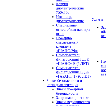
Коврик
диэлектрический
750х750
Ножницы
Услуги
диэлектрические
Специальная
За
огнестойкая накидка
об
шанс
ог
Пожарно-
спасательный
комплект
«ШАНС-2Ф»
Самоспасатель
фильтрующий ГДЗК
Пр
«ШАНС»-Е (5 ЛЕТ)
мо
Самоспасатель
об
фильтрующий ГДЗК
ав
«ГАРАНТ-1» (6 ЛЕТ)
Знаки безопасности и
наглядная агитация
Знаки пожарной
безопасности
Запрещающие знаки
Знаки медицинского