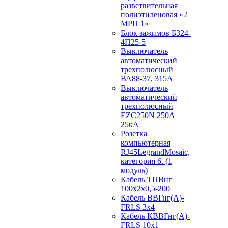
разветвительная
полиэтиленовая «2
МРП 1»
Блок зажимов БЗ24-
4П25-5
Выключатель
автоматический
трехполюсный
ВА88-37, 315А
Выключатель
автоматический
трехполюсный
EZC250N 250А
25кА
Розетка
компьютерная
RJ45LegrandMosaic,
категория 6. (1
модуль)
Кабель ТПВнг
100х2х0,5-200
Кабель ВВГнг(А)-
FRLS 3х4
Кабель КВВГнг(А)-
FRLS 10х1