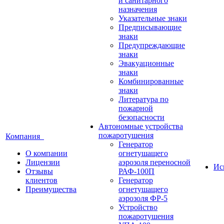
и санитарного
назначения
Указательные знаки
Предписывающие
знаки
Предупреждающие
знаки
Эвакуационные
знаки
Комбинированные
знаки
Литература по
пожарной
безопасности
Автономные устройства
пожаротушения
Компания
Генератор
О компании
огнетушащего
Лицензии
аэрозоля переносной
Ис
Отзывы
РАФ-100П
клиентов
Генератор
Преимущества
огнетушащего
аэрозоля ФР-5
Устройство
пожаротушения