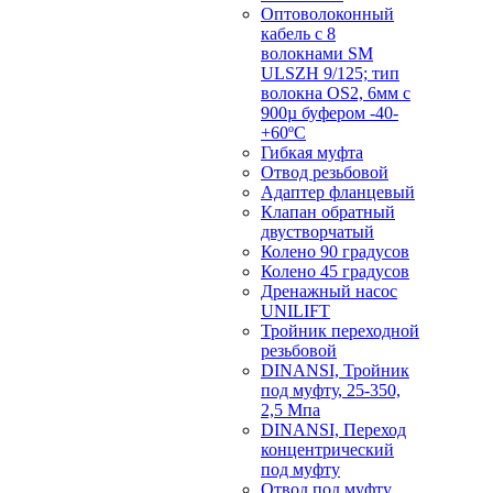
Оптоволоконный
кабель с 8
волокнами SM
ULSZH 9/125; тип
волокна OS2, 6мм с
900µ буфером -40-
+60ºC
Гибкая муфта
Отвод резьбовой
Адаптер фланцевый
Клапан обратный
двустворчатый
Колено 90 градусов
Колено 45 градусов
Дренажный насос
UNILIFT
Тройник переходной
резьбовой
DINANSI, Тройник
под муфту, 25-350,
2,5 Мпа
DINANSI, Переход
концентрический
под муфту
Отвод под муфту