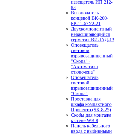
извещатель ИП 212-
83
Выключатель
концевой ВК-200-
БР-11-67У2-21
Двухкомпонентный
нерасширяющийся
герметик ВИЛАД-13
Оповещатель
световой
взрывозащищенный
"Скопа" -
"Автоматика
отключена"
Оповещатель
световой
взрывозащищенный
"Скопа"
Проставка для
шкафа компактного
Провенто (SK 8.25)
Скобы для монтажа
к стене WB 8
Панель кабельного
ввода с выбивными