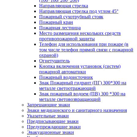
(100*100/ 200*200)
Направляющая стрелка
Направляющая стрелка под углом 45°
Пожарный сухотрубный стояк
Пожарный кран
Пожарная лестница
Место размещения нескольких средств
противопожарной защиты
Телефон для использования при пожаре (в
том числе телефон прямой связи с пожарной
охраной)
Огнетушитель
Кнопка включения установок (систем)
пожарной автоматики
Пожарный водоисточник
Знак Пожарный гидрант (ПГ) 300*300 на
металле светоотражающий
Знак пожарный водоем (ПВ) 300 *300 на
металле световозвращающий
Запрещающие знаки
Знаки медицинского и санитарного назначения
Указательные знаки
Предписывающие знаки
Предупреждающие знаки
Эвакуационные знаки