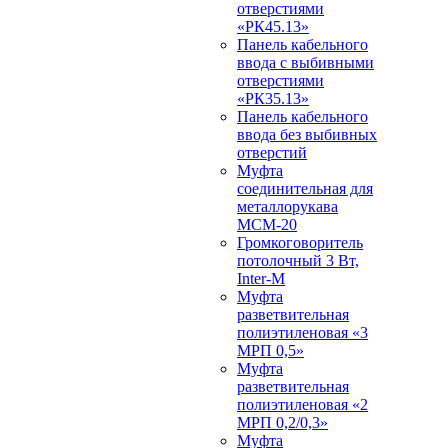
отверстиями
«РК45.13»
Панель кабельного
ввода с выбивными
отверстиями
«РК35.13»
Панель кабельного
ввода без выбивных
отверстий
Муфта
соединительная для
металлорукава
МСМ-20
Громкоговоритель
потолочный 3 Вт,
Inter-M
Муфта
разветвительная
полиэтиленовая «3
МРП 0,5»
Муфта
разветвительная
полиэтиленовая «2
МРП 0,2/0,3»
Муфта