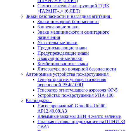
«ШАНС»-Е (5 ЛЕТ)
Самоспасатель фильтрующий ГДЗК
«ГАРАНТ-1» (6 ЛЕТ)
Знаки безопасности и наглядная агитация
Знаки пожарной безопасности
Запрещающие знаки
Знаки медицинского и санитарного
назначения
Указательные знаки
Предписывающие знаки
Предупреждающие знаки
Эвакуационные знаки
Комбинированные знаки
Литература по пожарной безопасности
Автономные устройства пожаротушения
Генератор огнетушащего аэрозоля
переносной РАФ-100П
Генератор огнетушащего аэрозоля ФР-5
Устройство пожаротушения УПА-100
Распродажа
Насос дренажный Grundfos Unilift
АP12.40.08.A3
Клеммные зажимы ЗНИ-4 желто-зеленые
Плавкая вставка предохранителя ППНИ-33
(16А)