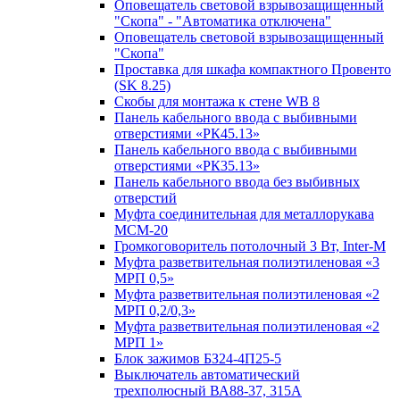
Оповещатель световой взрывозащищенный
"Скопа" - "Автоматика отключена"
Оповещатель световой взрывозащищенный
"Скопа"
Проставка для шкафа компактного Провенто
(SK 8.25)
Скобы для монтажа к стене WB 8
Панель кабельного ввода с выбивными
отверстиями «РК45.13»
Панель кабельного ввода с выбивными
отверстиями «РК35.13»
Панель кабельного ввода без выбивных
отверстий
Муфта соединительная для металлорукава
МСМ-20
Громкоговоритель потолочный 3 Вт, Inter-M
Муфта разветвительная полиэтиленовая «3
МРП 0,5»
Муфта разветвительная полиэтиленовая «2
МРП 0,2/0,3»
Муфта разветвительная полиэтиленовая «2
МРП 1»
Блок зажимов БЗ24-4П25-5
Выключатель автоматический
трехполюсный ВА88-37, 315А