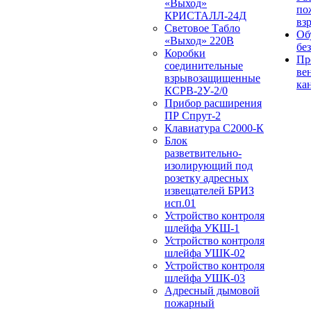
«Выход»
по
КРИСТАЛЛ-24Д
вз
Световое Табло
Об
«Выход» 220В
бе
Коробки
Пр
соединительные
ве
взрывозащищенные
ка
КСРВ-2У-2/0
Прибор расширения
ПР Спрут-2
Клавиатура С2000-К
Блок
разветвительно-
изолирующий под
розетку адресных
извещателей БРИЗ
исп.01
Устройство контроля
шлейфа УКШ-1
Устройство контроля
шлейфа УШК-02
Устройство контроля
шлейфа УШК-03
Адресный дымовой
пожарный