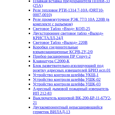
Плавкая вставка предохранителя ППНИ-33
(25А)
Реле тепловое РТИ-1314 7-10А (DRT10-
0007-0010)
Реле промежуточное РЭК 77/3 10А 220В (в
комплекте с разъемом)
Световое Табло «Вход» КОП-25
Двухстороннее световое табло «Выход»
КРИСТАЛЛ-24Д
Световое Табло «Выход» 220В
Коробки соединительные
взрывозащищенные КСРВ-2У-2/0
Прибор расширения ПР Спрут-2
Клавиатура С2000-К
Блок разветвительно-изолирующий под
розетку адресных извещателей БРИЗ исп.01
Устройство контроля шлейфа УКШ-1
Устройство контроля шлейфа УШК-02
Устройство контроля шлейфа УШК-03
Адресный дымовой пожарный извещатель
ИП 212-83
Выключатель концевой ВК-200-БР-11-67У2-
21
Двухкомпонентный нерасширяющийся
герметик ВИЛАД-13