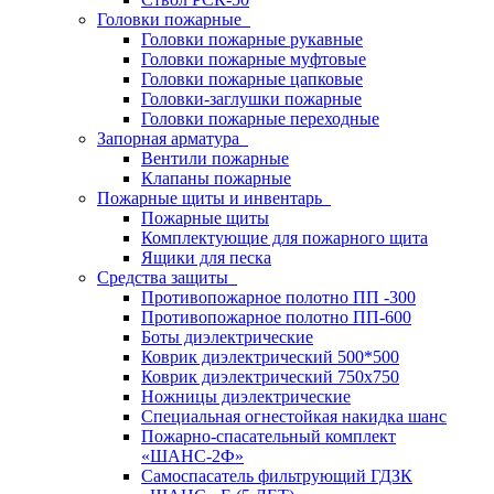
Головки пожарные
Головки пожарные рукавные
Головки пожарные муфтовые
Головки пожарные цапковые
Головки-заглушки пожарные
Головки пожарные переходные
Запорная арматура
Вентили пожарные
Клапаны пожарные
Пожарные щиты и инвентарь
Пожарные щиты
Комплектующие для пожарного щита
Ящики для песка
Средства защиты
Противопожарное полотно ПП -300
Противопожарное полотно ПП-600
Боты диэлектрические
Коврик диэлектрический 500*500
Коврик диэлектрический 750х750
Ножницы диэлектрические
Специальная огнестойкая накидка шанс
Пожарно-спасательный комплект
«ШАНС-2Ф»
Самоспасатель фильтрующий ГДЗК