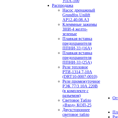
УПА-100
Распродажа
Насос дренажный
Grundfos Unilift
АP12.40.08.A3
Клеммные зажимы
ЗНИ-4 желто-
зеленые
Плавкая вставка
предохранителя
ППНИ-33 (16А)
Плавкая вставка
предохранителя
ППНИ-33 (25А)
Реле тепловое
РТИ-1314 7-10А
(DRT10-0007-0010)
Реле промежуточное
РЭК 77/3 10А 220В
(в комплекте с
разъемом)
Ог
Световое Табло
«Вход» КОП-25
Двухстороннее
Пл
световое табло
Ра