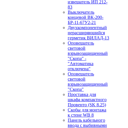
извещатель ИП 212-
83
Выключатель
концевой ВК-200-
БР-11-67У2-21
Двухкомпонентный
нерасширяющийся
герметик ВИЛАД-13
Оповещатель
световой
взрывозащищенный
"Скопа" -
"Автоматика
отключена"
Оповещатель
световой
взрывозащищенный
"Скопа"
Проставка для
шкафа компактного
Провенто (SK 8.25)
Скобы для монтажа
к стене WB 8
Панель кабельного
ввода с выбивными