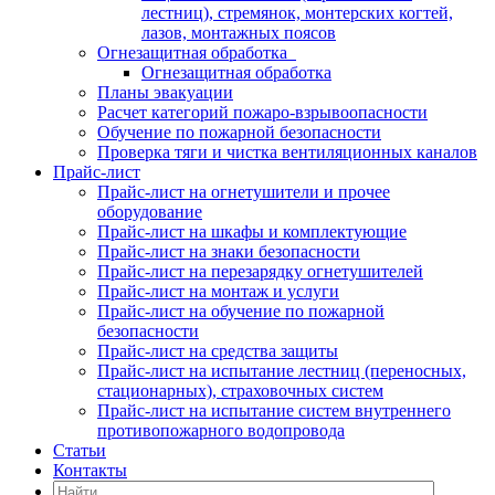
лестниц), стремянок, монтерских когтей,
лазов, монтажных поясов
Огнезащитная обработка
Огнезащитная обработка
Планы эвакуации
Расчет категорий пожаро-взрывоопасности
Обучение по пожарной безопасности
Проверка тяги и чистка вентиляционных каналов
Прайс-лист
Прайс-лист на огнетушители и прочее
оборудование
Прайс-лист на шкафы и комплектующие
Прайс-лист на знаки безопасности
Прайс-лист на перезарядку огнетушителей
Прайс-лист на монтаж и услуги
Прайс-лист на обучение по пожарной
безопасности
Прайс-лист на средства защиты
Прайс-лист на испытание лестниц (переносных,
стационарных), страховочных систем
Прайс-лист на испытание систем внутреннего
противопожарного водопровода
Статьи
Контакты