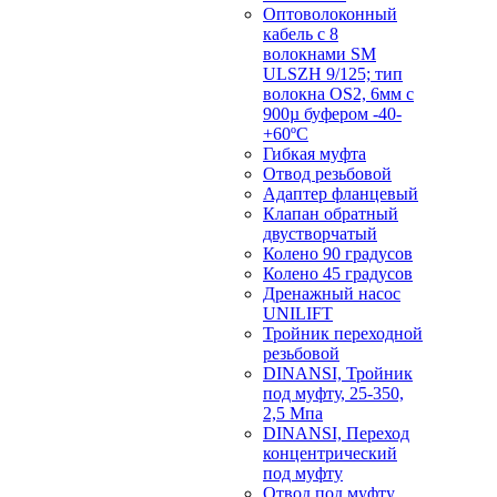
Оптоволоконный
кабель с 8
волокнами SM
ULSZH 9/125; тип
волокна OS2, 6мм с
900µ буфером -40-
+60ºC
Гибкая муфта
Отвод резьбовой
Адаптер фланцевый
Клапан обратный
двустворчатый
Колено 90 градусов
Колено 45 градусов
Дренажный насос
UNILIFT
Тройник переходной
резьбовой
DINANSI, Тройник
под муфту, 25-350,
2,5 Мпа
DINANSI, Переход
концентрический
под муфту
Отвод под муфту