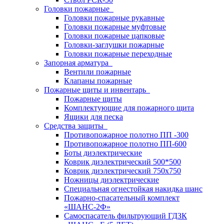
Головки пожарные
Головки пожарные рукавные
Головки пожарные муфтовые
Головки пожарные цапковые
Головки-заглушки пожарные
Головки пожарные переходные
Запорная арматура
Вентили пожарные
Клапаны пожарные
Пожарные щиты и инвентарь
Пожарные щиты
Комплектующие для пожарного щита
Ящики для песка
Средства защиты
Противопожарное полотно ПП -300
Противопожарное полотно ПП-600
Боты диэлектрические
Коврик диэлектрический 500*500
Коврик диэлектрический 750х750
Ножницы диэлектрические
Специальная огнестойкая накидка шанс
Пожарно-спасательный комплект
«ШАНС-2Ф»
Самоспасатель фильтрующий ГДЗК