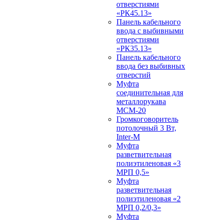
отверстиями
«РК45.13»
Панель кабельного
ввода с выбивными
отверстиями
«РК35.13»
Панель кабельного
ввода без выбивных
отверстий
Муфта
соединительная для
металлорукава
МСМ-20
Громкоговоритель
потолочный 3 Вт,
Inter-M
Муфта
разветвительная
полиэтиленовая «3
МРП 0,5»
Муфта
разветвительная
полиэтиленовая «2
МРП 0,2/0,3»
Муфта