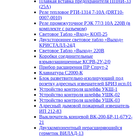
Плавкая вставка предохранителя ППНИ-33
(25А)
Реле тепловое РТИ-1314 7-10А (DRT10-
0007-0010)
Реле промежуточное РЭК 77/3 10А 220В (в
комплекте с разъемом)
Световое Табло «Вход» КОП-25
Двухстороннее световое табло «Выход»
КРИСТАЛЛ-24Д
Световое Табло «Выход» 220В
Коробки соединительные
взрывозащищенные КСРВ-2У-2/0
Прибор расширения ПР Спрут-2
Клавиатура С2000-К
Блок разветвительно-изолирующий под
розетку адресных извещателей БРИЗ исп.01
Устройство контроля шлейфа УКШ-1
Устройство контроля шлейфа УШК-02
Устройство контроля шлейфа УШК-03
Адресный дымовой пожарный извещатель
ИП 212-83
Выключатель концевой ВК-200-БР-11-67У2-
21
Двухкомпонентный нерасширяющийся
герметик ВИЛАД-13