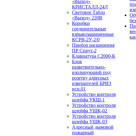
«Выход»
по
КРИСТАЛЛ-24Д
вз
Световое Табло
Об
«Выход» 220В
бе
Коробки
Пр
соединительные
ве
взрывозащищенные
ка
КСРВ-2У-2/0
Прибор расширения
ПР Спрут-2
Клавиатура С2000-К
Блок
разветвительно-
изолирующий под
розетку адресных
извещателей БРИЗ
исп.01
Устройство контроля
шлейфа УКШ-1
Устройство контроля
шлейфа УШК-02
Устройство контроля
шлейфа УШК-03
Адресный дымовой
пожарный