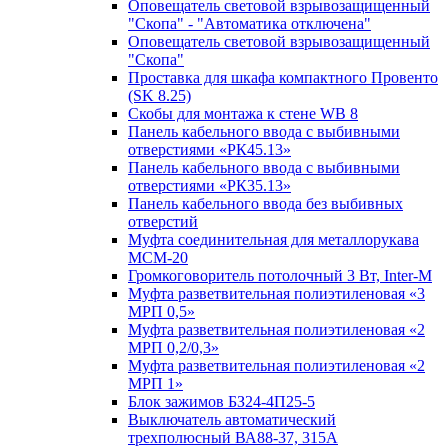
Оповещатель световой взрывозащищенный
"Скопа" - "Автоматика отключена"
Оповещатель световой взрывозащищенный
"Скопа"
Проставка для шкафа компактного Провенто
(SK 8.25)
Скобы для монтажа к стене WB 8
Панель кабельного ввода с выбивными
отверстиями «РК45.13»
Панель кабельного ввода с выбивными
отверстиями «РК35.13»
Панель кабельного ввода без выбивных
отверстий
Муфта соединительная для металлорукава
МСМ-20
Громкоговоритель потолочный 3 Вт, Inter-M
Муфта разветвительная полиэтиленовая «3
МРП 0,5»
Муфта разветвительная полиэтиленовая «2
МРП 0,2/0,3»
Муфта разветвительная полиэтиленовая «2
МРП 1»
Блок зажимов БЗ24-4П25-5
Выключатель автоматический
трехполюсный ВА88-37, 315А