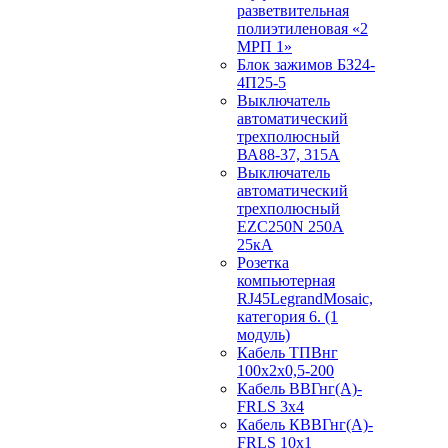
разветвительная
полиэтиленовая «2
МРП 1»
Блок зажимов БЗ24-
4П25-5
Выключатель
автоматический
трехполюсный
ВА88-37, 315А
Выключатель
автоматический
трехполюсный
EZC250N 250А
25кА
Розетка
компьютерная
RJ45LegrandMosaic,
категория 6. (1
модуль)
Кабель ТПВнг
100х2х0,5-200
Кабель ВВГнг(А)-
FRLS 3х4
Кабель КВВГнг(А)-
FRLS 10х1