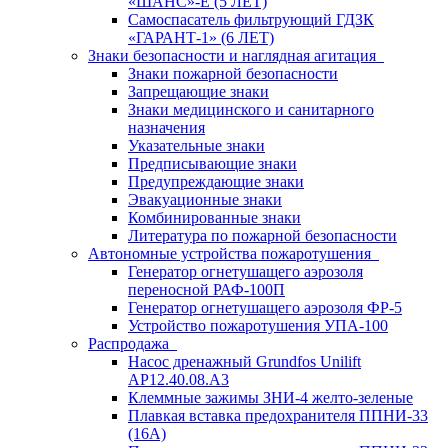
«ШАНС»-Е (5 ЛЕТ)
Самоспасатель фильтрующий ГДЗК
«ГАРАНТ-1» (6 ЛЕТ)
Знаки безопасности и наглядная агитация
Знаки пожарной безопасности
Запрещающие знаки
Знаки медицинского и санитарного
назначения
Указательные знаки
Предписывающие знаки
Предупреждающие знаки
Эвакуационные знаки
Комбинированные знаки
Литература по пожарной безопасности
Автономные устройства пожаротушения
Генератор огнетушащего аэрозоля
переносной РАФ-100П
Генератор огнетушащего аэрозоля ФР-5
Устройство пожаротушения УПА-100
Распродажа
Насос дренажный Grundfos Unilift
АP12.40.08.A3
Клеммные зажимы ЗНИ-4 желто-зеленые
Плавкая вставка предохранителя ППНИ-33
(16А)