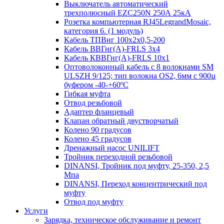
Выключатель автоматический
трехполюсный EZC250N 250А 25кА
Розетка компьютерная RJ45LegrandMosaic,
категория 6. (1 модуль)
Кабель ТПВнг 100х2х0,5-200
Кабель ВВГнг(А)-FRLS 3х4
Кабель КВВГнг(А)-FRLS 10х1
Оптоволоконный кабель с 8 волокнами SM
ULSZH 9/125; тип волокна OS2, 6мм с 900µ
буфером -40-+60ºC
Гибкая муфта
Отвод резьбовой
Адаптер фланцевый
Клапан обратный двустворчатый
Колено 90 градусов
Колено 45 градусов
Дренажный насос UNILIFT
Тройник переходной резьбовой
DINANSI, Тройник под муфту, 25-350, 2,5
Мпа
DINANSI, Переход концентрический под
муфту
Отвод под муфту
Услуги
Зарядка, техническое обслуживание и ремонт