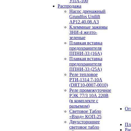
УПА-100
Распродажа
Насос дренажный
Grundfos Unilift
АP12.40.08.A3
Клеммные зажимы
ЗНИ-4 желто-
зеленые
Плавкая вставка
предохранителя
ППНИ-33 (16А)
Плавкая вставка
предохранителя
ППНИ-33 (25А)
Реле тепловое
РТИ-1314 7-10А
(DRT10-0007-0010)
Реле промежуточное
РЭК 77/3 10А 220В
(в комплекте с
разъемом)
Ог
Световое Табло
«Вход» КОП-25
Двухстороннее
Пл
световое табло
Ра