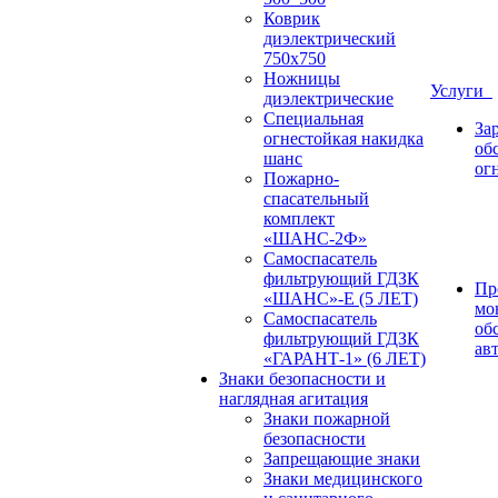
Коврик
диэлектрический
750х750
Ножницы
Услуги
диэлектрические
Специальная
За
огнестойкая накидка
об
шанс
ог
Пожарно-
спасательный
комплект
«ШАНС-2Ф»
Самоспасатель
фильтрующий ГДЗК
Пр
«ШАНС»-Е (5 ЛЕТ)
мо
Самоспасатель
об
фильтрующий ГДЗК
ав
«ГАРАНТ-1» (6 ЛЕТ)
Знаки безопасности и
наглядная агитация
Знаки пожарной
безопасности
Запрещающие знаки
Знаки медицинского