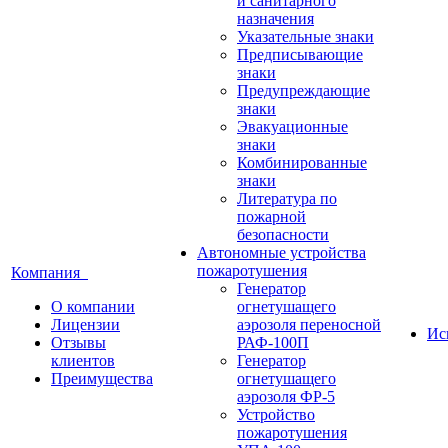
и санитарного
назначения
Указательные знаки
Предписывающие
знаки
Предупреждающие
знаки
Эвакуационные
знаки
Комбинированные
знаки
Литература по
пожарной
безопасности
Автономные устройства
пожаротушения
Компания
Генератор
О компании
огнетушащего
Лицензии
аэрозоля переносной
Ис
Отзывы
РАФ-100П
клиентов
Генератор
Преимущества
огнетушащего
аэрозоля ФР-5
Устройство
пожаротушения