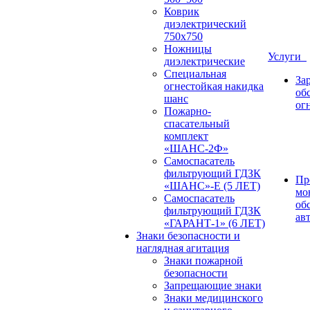
Коврик
диэлектрический
750х750
Ножницы
Услуги
диэлектрические
Специальная
За
огнестойкая накидка
об
шанс
ог
Пожарно-
спасательный
комплект
«ШАНС-2Ф»
Самоспасатель
фильтрующий ГДЗК
Пр
«ШАНС»-Е (5 ЛЕТ)
мо
Самоспасатель
об
фильтрующий ГДЗК
ав
«ГАРАНТ-1» (6 ЛЕТ)
Знаки безопасности и
наглядная агитация
Знаки пожарной
безопасности
Запрещающие знаки
Знаки медицинского