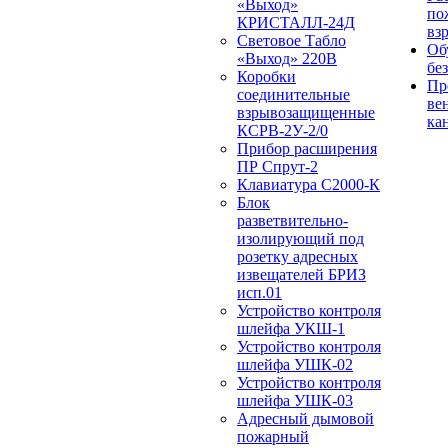
«Выход»
по
КРИСТАЛЛ-24Д
вз
Световое Табло
Об
«Выход» 220В
бе
Коробки
Пр
соединительные
ве
взрывозащищенные
ка
КСРВ-2У-2/0
Прибор расширения
ПР Спрут-2
Клавиатура С2000-К
Блок
разветвительно-
изолирующий под
розетку адресных
извещателей БРИЗ
исп.01
Устройство контроля
шлейфа УКШ-1
Устройство контроля
шлейфа УШК-02
Устройство контроля
шлейфа УШК-03
Адресный дымовой
пожарный