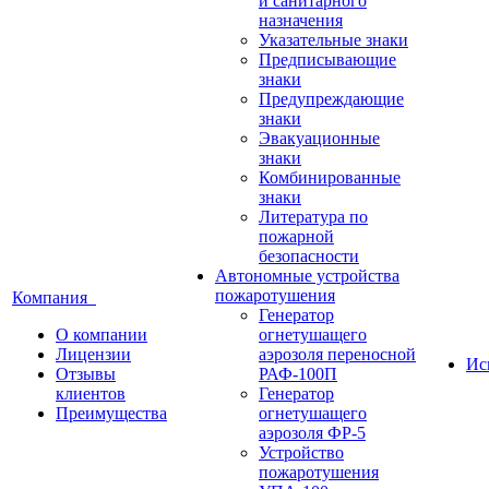
и санитарного
назначения
Указательные знаки
Предписывающие
знаки
Предупреждающие
знаки
Эвакуационные
знаки
Комбинированные
знаки
Литература по
пожарной
безопасности
Автономные устройства
пожаротушения
Компания
Генератор
О компании
огнетушащего
Лицензии
аэрозоля переносной
Ис
Отзывы
РАФ-100П
клиентов
Генератор
Преимущества
огнетушащего
аэрозоля ФР-5
Устройство
пожаротушения