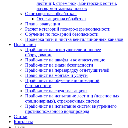
лестниц), стремянок, монтерских когтей,
лазов, монтажных поясов
Огнезащитная обработка
Огнезащитная обработка
Планы эвакуации
Расчет категорий пожаро-взрывоопасности
Обучение по пожарной безопасности
Проверка тяги и чистка вентиляционных каналов
Прайс-лист
Прайс-лист на огнетушители и прочее
оборудование
Прайс-лист на шкафы и комплектующие
Прайс-лист на знаки безопасности
Прайс-лист на перезарядку огнетушителей
Прайс-лист на монтаж и услуги
Прайс-лист на обучение по пожарной
безопасности
Прайс-лист на средства защиты
Прайс-лист на испытание лестниц (переносных,
стационарных), страховочных систем
Прайс-лист на испытание систем внутреннего
противопожарного водопровода
Статьи
Контакты