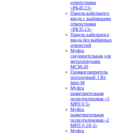
отверстиями
«РК45.13»
Панель кабельного
ввода с выбивными
отверстиями
«РК35.13»
Панель кабельного
ввода без выбивных
отверстий
Муфта
соединительная для
металлорукава
МСМ-20
Громкоговоритель
потолочный 3 Вт,
Inter-M
Муфта
разветвительная
полиэтиленовая «3
МРП 0,5»
Муфта
разветвительная
полиэтиленовая «2
МРП 0,2/0,3»
Муфта