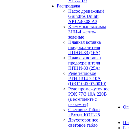
УПА-100
Распродажа
Насос дренажный
Grundfos Unilift
АP12.40.08.A3
Клеммные зажимы
ЗНИ-4 желто-
зеленые
Плавкая вставка
предохранителя
ППНИ-33 (16А)
Плавкая вставка
предохранителя
ППНИ-33 (25А)
Реле тепловое
РТИ-1314 7-10А
(DRT10-0007-0010)
Реле промежуточное
РЭК 77/3 10А 220В
(в комплекте с
разъемом)
Ог
Световое Табло
«Вход» КОП-25
Двухстороннее
Пл
световое табло
Ра