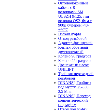
Оптоволоконный
кабель с 8
волокнами SM
ULSZH 9/125; тип
волокна OS2, 6мм с
900µ буфером -40-
+60ºC
Гибкая муфта
Отвод резьбовой
Адаптер фланцевый
Клапан обратный
двустворчатый
Колено 90 градусов
Колено 45 градусов
Дренажный насос
UNILIFT
Тройник переходной
резьбовой
DINANSI, Тройник
под муфту, 25-350,
2,5 Мпа
DINANSI, Переход
концентрический
под муфту
Отвод под муфту