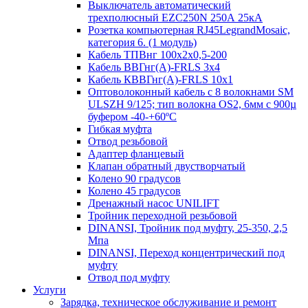
Выключатель автоматический
трехполюсный EZC250N 250А 25кА
Розетка компьютерная RJ45LegrandMosaic,
категория 6. (1 модуль)
Кабель ТПВнг 100х2х0,5-200
Кабель ВВГнг(А)-FRLS 3х4
Кабель КВВГнг(А)-FRLS 10х1
Оптоволоконный кабель с 8 волокнами SM
ULSZH 9/125; тип волокна OS2, 6мм с 900µ
буфером -40-+60ºC
Гибкая муфта
Отвод резьбовой
Адаптер фланцевый
Клапан обратный двустворчатый
Колено 90 градусов
Колено 45 градусов
Дренажный насос UNILIFT
Тройник переходной резьбовой
DINANSI, Тройник под муфту, 25-350, 2,5
Мпа
DINANSI, Переход концентрический под
муфту
Отвод под муфту
Услуги
Зарядка, техническое обслуживание и ремонт