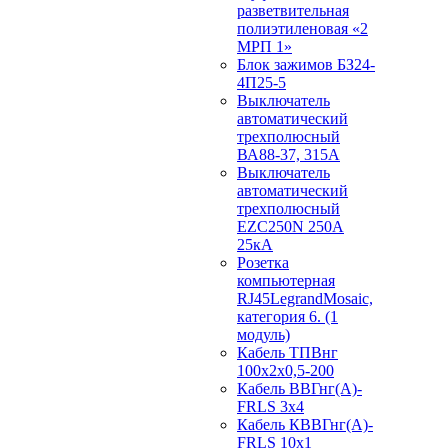
разветвительная
полиэтиленовая «2
МРП 1»
Блок зажимов БЗ24-
4П25-5
Выключатель
автоматический
трехполюсный
ВА88-37, 315А
Выключатель
автоматический
трехполюсный
EZC250N 250А
25кА
Розетка
компьютерная
RJ45LegrandMosaic,
категория 6. (1
модуль)
Кабель ТПВнг
100х2х0,5-200
Кабель ВВГнг(А)-
FRLS 3х4
Кабель КВВГнг(А)-
FRLS 10х1