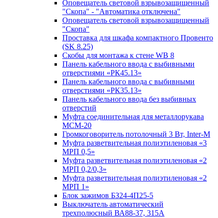
Оповещатель световой взрывозащищенный
"Скопа" - "Автоматика отключена"
Оповещатель световой взрывозащищенный
"Скопа"
Проставка для шкафа компактного Провенто
(SK 8.25)
Скобы для монтажа к стене WB 8
Панель кабельного ввода с выбивными
отверстиями «РК45.13»
Панель кабельного ввода с выбивными
отверстиями «РК35.13»
Панель кабельного ввода без выбивных
отверстий
Муфта соединительная для металлорукава
МСМ-20
Громкоговоритель потолочный 3 Вт, Inter-M
Муфта разветвительная полиэтиленовая «3
МРП 0,5»
Муфта разветвительная полиэтиленовая «2
МРП 0,2/0,3»
Муфта разветвительная полиэтиленовая «2
МРП 1»
Блок зажимов БЗ24-4П25-5
Выключатель автоматический
трехполюсный ВА88-37, 315А