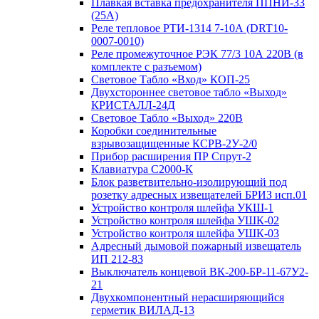
Плавкая вставка предохранителя ППНИ-33
(25А)
Реле тепловое РТИ-1314 7-10А (DRT10-
0007-0010)
Реле промежуточное РЭК 77/3 10А 220В (в
комплекте с разъемом)
Световое Табло «Вход» КОП-25
Двухстороннее световое табло «Выход»
КРИСТАЛЛ-24Д
Световое Табло «Выход» 220В
Коробки соединительные
взрывозащищенные КСРВ-2У-2/0
Прибор расширения ПР Спрут-2
Клавиатура С2000-К
Блок разветвительно-изолирующий под
розетку адресных извещателей БРИЗ исп.01
Устройство контроля шлейфа УКШ-1
Устройство контроля шлейфа УШК-02
Устройство контроля шлейфа УШК-03
Адресный дымовой пожарный извещатель
ИП 212-83
Выключатель концевой ВК-200-БР-11-67У2-
21
Двухкомпонентный нерасширяющийся
герметик ВИЛАД-13