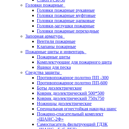
Головки пожарные
Головки пожарные рукавные
Головки пожарные муфтовые
Головки пожарные цапковые
Головки-заглушки пожарные
Головки пожарные переходные
Запорная арматура
Вентили пожарные
Клапаны пожарные
Пожарные щиты и инвентарь
Пожарные щиты
Комплектующие для пожарного щита
Ящики для песка
Средства защиты
Противопожарное полотно ПП -300
Противопожарное полотно ПП-600
Боты диэлектрические
Коврик диэлектрический 500*500
Коврик диэлектрический 750х750
Ножницы диэлектрические
Специальная огнестойкая накидка шанс
Пожарно-спасательный комплект
«ШАНС-2Ф»
Самоспасатель фильтрующий ГДЗК