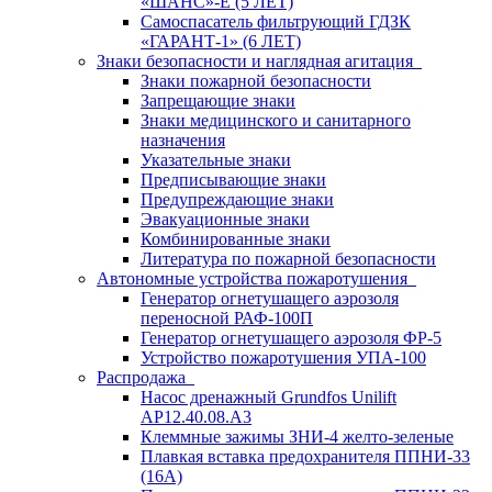
«ШАНС»-Е (5 ЛЕТ)
Самоспасатель фильтрующий ГДЗК
«ГАРАНТ-1» (6 ЛЕТ)
Знаки безопасности и наглядная агитация
Знаки пожарной безопасности
Запрещающие знаки
Знаки медицинского и санитарного
назначения
Указательные знаки
Предписывающие знаки
Предупреждающие знаки
Эвакуационные знаки
Комбинированные знаки
Литература по пожарной безопасности
Автономные устройства пожаротушения
Генератор огнетушащего аэрозоля
переносной РАФ-100П
Генератор огнетушащего аэрозоля ФР-5
Устройство пожаротушения УПА-100
Распродажа
Насос дренажный Grundfos Unilift
АP12.40.08.A3
Клеммные зажимы ЗНИ-4 желто-зеленые
Плавкая вставка предохранителя ППНИ-33
(16А)