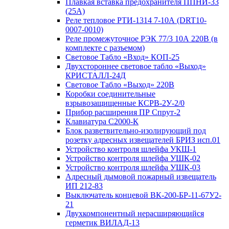
Плавкая вставка предохранителя ППНИ-33
(25А)
Реле тепловое РТИ-1314 7-10А (DRT10-
0007-0010)
Реле промежуточное РЭК 77/3 10А 220В (в
комплекте с разъемом)
Световое Табло «Вход» КОП-25
Двухстороннее световое табло «Выход»
КРИСТАЛЛ-24Д
Световое Табло «Выход» 220В
Коробки соединительные
взрывозащищенные КСРВ-2У-2/0
Прибор расширения ПР Спрут-2
Клавиатура С2000-К
Блок разветвительно-изолирующий под
розетку адресных извещателей БРИЗ исп.01
Устройство контроля шлейфа УКШ-1
Устройство контроля шлейфа УШК-02
Устройство контроля шлейфа УШК-03
Адресный дымовой пожарный извещатель
ИП 212-83
Выключатель концевой ВК-200-БР-11-67У2-
21
Двухкомпонентный нерасширяющийся
герметик ВИЛАД-13