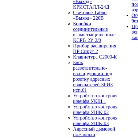
«Выход»
по
КРИСТАЛЛ-24Д
вз
Световое Табло
Об
«Выход» 220В
бе
Коробки
Пр
соединительные
ве
взрывозащищенные
ка
КСРВ-2У-2/0
Прибор расширения
ПР Спрут-2
Клавиатура С2000-К
Блок
разветвительно-
изолирующий под
розетку адресных
извещателей БРИЗ
исп.01
Устройство контроля
шлейфа УКШ-1
Устройство контроля
шлейфа УШК-02
Устройство контроля
шлейфа УШК-03
Адресный дымовой
пожарный