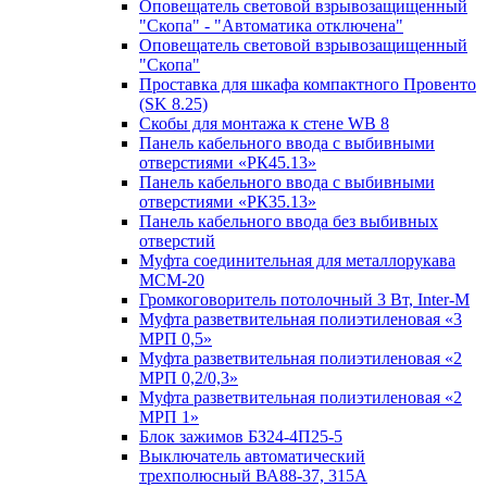
Оповещатель световой взрывозащищенный
"Скопа" - "Автоматика отключена"
Оповещатель световой взрывозащищенный
"Скопа"
Проставка для шкафа компактного Провенто
(SK 8.25)
Скобы для монтажа к стене WB 8
Панель кабельного ввода с выбивными
отверстиями «РК45.13»
Панель кабельного ввода с выбивными
отверстиями «РК35.13»
Панель кабельного ввода без выбивных
отверстий
Муфта соединительная для металлорукава
МСМ-20
Громкоговоритель потолочный 3 Вт, Inter-M
Муфта разветвительная полиэтиленовая «3
МРП 0,5»
Муфта разветвительная полиэтиленовая «2
МРП 0,2/0,3»
Муфта разветвительная полиэтиленовая «2
МРП 1»
Блок зажимов БЗ24-4П25-5
Выключатель автоматический
трехполюсный ВА88-37, 315А