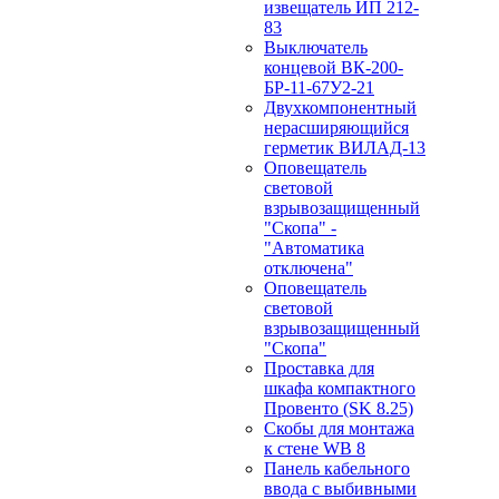
извещатель ИП 212-
83
Выключатель
концевой ВК-200-
БР-11-67У2-21
Двухкомпонентный
нерасширяющийся
герметик ВИЛАД-13
Оповещатель
световой
взрывозащищенный
"Скопа" -
"Автоматика
отключена"
Оповещатель
световой
взрывозащищенный
"Скопа"
Проставка для
шкафа компактного
Провенто (SK 8.25)
Скобы для монтажа
к стене WB 8
Панель кабельного
ввода с выбивными