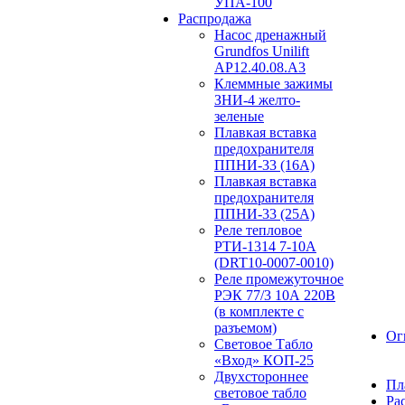
УПА-100
Распродажа
Насос дренажный
Grundfos Unilift
АP12.40.08.A3
Клеммные зажимы
ЗНИ-4 желто-
зеленые
Плавкая вставка
предохранителя
ППНИ-33 (16А)
Плавкая вставка
предохранителя
ППНИ-33 (25А)
Реле тепловое
РТИ-1314 7-10А
(DRT10-0007-0010)
Реле промежуточное
РЭК 77/3 10А 220В
(в комплекте с
разъемом)
Ог
Световое Табло
«Вход» КОП-25
Двухстороннее
Пл
световое табло
Ра