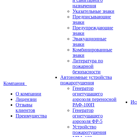
и санитарного
назначения
Указательные знаки
Предписывающие
знаки
Предупреждающие
знаки
Эвакуационные
знаки
Комбинированные
знаки
Литература по
пожарной
безопасности
Автономные устройства
пожаротушения
Компания
Генератор
О компании
огнетушащего
Лицензии
аэрозоля переносной
Ис
Отзывы
РАФ-100П
клиентов
Генератор
Преимущества
огнетушащего
аэрозоля ФР-5
Устройство
пожаротушения