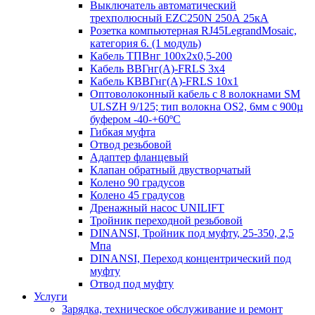
Выключатель автоматический
трехполюсный EZC250N 250А 25кА
Розетка компьютерная RJ45LegrandMosaic,
категория 6. (1 модуль)
Кабель ТПВнг 100х2х0,5-200
Кабель ВВГнг(А)-FRLS 3х4
Кабель КВВГнг(А)-FRLS 10х1
Оптоволоконный кабель с 8 волокнами SM
ULSZH 9/125; тип волокна OS2, 6мм с 900µ
буфером -40-+60ºC
Гибкая муфта
Отвод резьбовой
Адаптер фланцевый
Клапан обратный двустворчатый
Колено 90 градусов
Колено 45 градусов
Дренажный насос UNILIFT
Тройник переходной резьбовой
DINANSI, Тройник под муфту, 25-350, 2,5
Мпа
DINANSI, Переход концентрический под
муфту
Отвод под муфту
Услуги
Зарядка, техническое обслуживание и ремонт