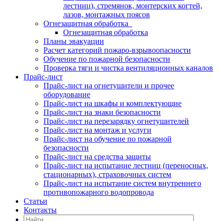
лестниц), стремянок, монтерских когтей,
лазов, монтажных поясов
Огнезащитная обработка
Огнезащитная обработка
Планы эвакуации
Расчет категорий пожаро-взрывоопасности
Обучение по пожарной безопасности
Проверка тяги и чистка вентиляционных каналов
Прайс-лист
Прайс-лист на огнетушители и прочее
оборудование
Прайс-лист на шкафы и комплектующие
Прайс-лист на знаки безопасности
Прайс-лист на перезарядку огнетушителей
Прайс-лист на монтаж и услуги
Прайс-лист на обучение по пожарной
безопасности
Прайс-лист на средства защиты
Прайс-лист на испытание лестниц (переносных,
стационарных), страховочных систем
Прайс-лист на испытание систем внутреннего
противопожарного водопровода
Статьи
Контакты