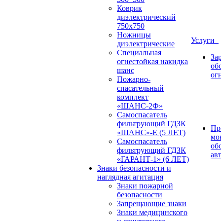
Коврик
диэлектрический
750х750
Ножницы
Услуги
диэлектрические
Специальная
За
огнестойкая накидка
об
шанс
ог
Пожарно-
спасательный
комплект
«ШАНС-2Ф»
Самоспасатель
фильтрующий ГДЗК
Пр
«ШАНС»-Е (5 ЛЕТ)
мо
Самоспасатель
об
фильтрующий ГДЗК
ав
«ГАРАНТ-1» (6 ЛЕТ)
Знаки безопасности и
наглядная агитация
Знаки пожарной
безопасности
Запрещающие знаки
Знаки медицинского