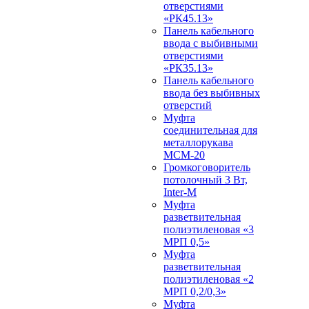
отверстиями
«РК45.13»
Панель кабельного
ввода с выбивными
отверстиями
«РК35.13»
Панель кабельного
ввода без выбивных
отверстий
Муфта
соединительная для
металлорукава
МСМ-20
Громкоговоритель
потолочный 3 Вт,
Inter-M
Муфта
разветвительная
полиэтиленовая «3
МРП 0,5»
Муфта
разветвительная
полиэтиленовая «2
МРП 0,2/0,3»
Муфта