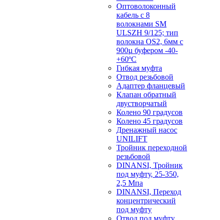
Оптоволоконный
кабель с 8
волокнами SM
ULSZH 9/125; тип
волокна OS2, 6мм с
900µ буфером -40-
+60ºC
Гибкая муфта
Отвод резьбовой
Адаптер фланцевый
Клапан обратный
двустворчатый
Колено 90 градусов
Колено 45 градусов
Дренажный насос
UNILIFT
Тройник переходной
резьбовой
DINANSI, Тройник
под муфту, 25-350,
2,5 Мпа
DINANSI, Переход
концентрический
под муфту
Отвод под муфту