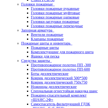
Головки пожарные
Головки пожарные рукавные
Головки пожарные муфтовые
Головки пожарные цапковые
Головки-заглушки пожарные
Головки пожарные переходные
Запорная арматура
Вентили пожарные
Клапаны пожарные
Пожарные щиты и инвентарь
Пожарные щиты
Комплектующие для пожарного щита
Ящики для песка
Средства защиты
Противопожарное полотно ПП -300
Противопожарное полотно ПП-600
Боты диэлектрические
Коврик диэлектрический 500*500
Коврик диэлектрический 750х750
Ножницы диэлектрические
Специальная огнестойкая накидка шанс
Пожарно-спасательный комплект
«ШАНС-2Ф»
Самоспасатель фильтрующий ГДЗК