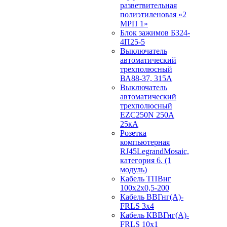
разветвительная
полиэтиленовая «2
МРП 1»
Блок зажимов БЗ24-
4П25-5
Выключатель
автоматический
трехполюсный
ВА88-37, 315А
Выключатель
автоматический
трехполюсный
EZC250N 250А
25кА
Розетка
компьютерная
RJ45LegrandMosaic,
категория 6. (1
модуль)
Кабель ТПВнг
100х2х0,5-200
Кабель ВВГнг(А)-
FRLS 3х4
Кабель КВВГнг(А)-
FRLS 10х1