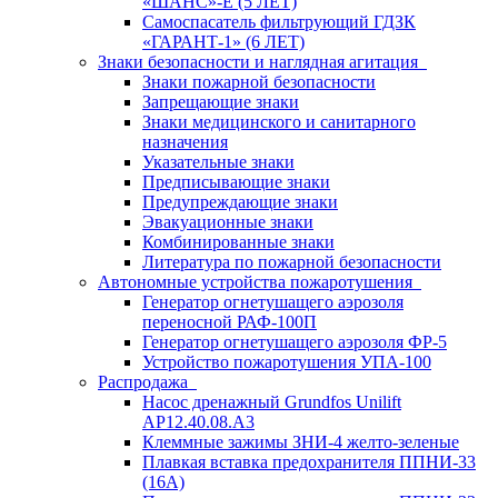
«ШАНС»-Е (5 ЛЕТ)
Самоспасатель фильтрующий ГДЗК
«ГАРАНТ-1» (6 ЛЕТ)
Знаки безопасности и наглядная агитация
Знаки пожарной безопасности
Запрещающие знаки
Знаки медицинского и санитарного
назначения
Указательные знаки
Предписывающие знаки
Предупреждающие знаки
Эвакуационные знаки
Комбинированные знаки
Литература по пожарной безопасности
Автономные устройства пожаротушения
Генератор огнетушащего аэрозоля
переносной РАФ-100П
Генератор огнетушащего аэрозоля ФР-5
Устройство пожаротушения УПА-100
Распродажа
Насос дренажный Grundfos Unilift
АP12.40.08.A3
Клеммные зажимы ЗНИ-4 желто-зеленые
Плавкая вставка предохранителя ППНИ-33
(16А)