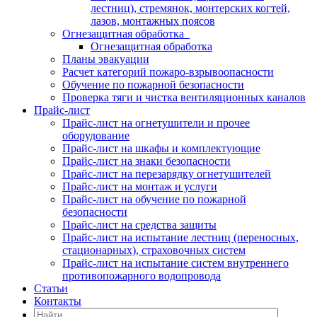
лестниц), стремянок, монтерских когтей,
лазов, монтажных поясов
Огнезащитная обработка
Огнезащитная обработка
Планы эвакуации
Расчет категорий пожаро-взрывоопасности
Обучение по пожарной безопасности
Проверка тяги и чистка вентиляционных каналов
Прайс-лист
Прайс-лист на огнетушители и прочее
оборудование
Прайс-лист на шкафы и комплектующие
Прайс-лист на знаки безопасности
Прайс-лист на перезарядку огнетушителей
Прайс-лист на монтаж и услуги
Прайс-лист на обучение по пожарной
безопасности
Прайс-лист на средства защиты
Прайс-лист на испытание лестниц (переносных,
стационарных), страховочных систем
Прайс-лист на испытание систем внутреннего
противопожарного водопровода
Статьи
Контакты