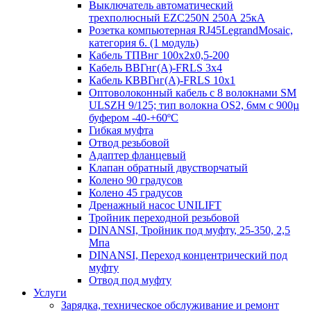
Выключатель автоматический
трехполюсный EZC250N 250А 25кА
Розетка компьютерная RJ45LegrandMosaic,
категория 6. (1 модуль)
Кабель ТПВнг 100х2х0,5-200
Кабель ВВГнг(А)-FRLS 3х4
Кабель КВВГнг(А)-FRLS 10х1
Оптоволоконный кабель с 8 волокнами SM
ULSZH 9/125; тип волокна OS2, 6мм с 900µ
буфером -40-+60ºC
Гибкая муфта
Отвод резьбовой
Адаптер фланцевый
Клапан обратный двустворчатый
Колено 90 градусов
Колено 45 градусов
Дренажный насос UNILIFT
Тройник переходной резьбовой
DINANSI, Тройник под муфту, 25-350, 2,5
Мпа
DINANSI, Переход концентрический под
муфту
Отвод под муфту
Услуги
Зарядка, техническое обслуживание и ремонт