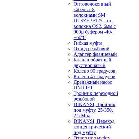
Оптоволоконный
кабель с 8
волокнами SM
ULSZH 9/125; тип
волокна OS2, 6мм с
900µ буфером -40-
+60ºC
Гибкая муфта
Отвод резьбовой
Адаптер фланцевый
Клапан обратный
двустворчатый
Колено 90 градусов
Колено 45 градусов
Дренажный насос
UNILIFT
Тройник переходной
резьбовой
DINANSI, Тройник
под муфту, 25-350,
2,5 Мпа
DINANSI, Переход
концентрический
под муфту
Отвод под муфту