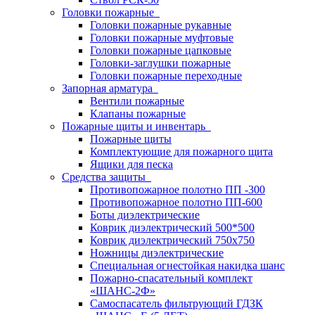
Головки пожарные
Головки пожарные рукавные
Головки пожарные муфтовые
Головки пожарные цапковые
Головки-заглушки пожарные
Головки пожарные переходные
Запорная арматура
Вентили пожарные
Клапаны пожарные
Пожарные щиты и инвентарь
Пожарные щиты
Комплектующие для пожарного щита
Ящики для песка
Средства защиты
Противопожарное полотно ПП -300
Противопожарное полотно ПП-600
Боты диэлектрические
Коврик диэлектрический 500*500
Коврик диэлектрический 750х750
Ножницы диэлектрические
Специальная огнестойкая накидка шанс
Пожарно-спасательный комплект
«ШАНС-2Ф»
Самоспасатель фильтрующий ГДЗК