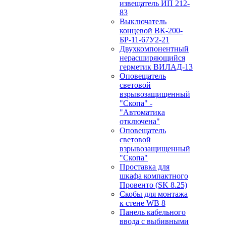
извещатель ИП 212-
83
Выключатель
концевой ВК-200-
БР-11-67У2-21
Двухкомпонентный
нерасширяющийся
герметик ВИЛАД-13
Оповещатель
световой
взрывозащищенный
"Скопа" -
"Автоматика
отключена"
Оповещатель
световой
взрывозащищенный
"Скопа"
Проставка для
шкафа компактного
Провенто (SK 8.25)
Скобы для монтажа
к стене WB 8
Панель кабельного
ввода с выбивными