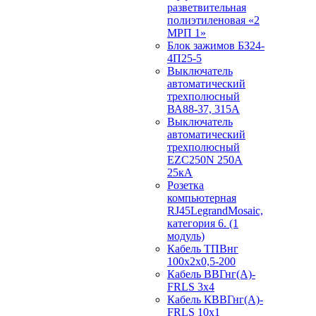
разветвительная
полиэтиленовая «2
МРП 1»
Блок зажимов БЗ24-
4П25-5
Выключатель
автоматический
трехполюсный
ВА88-37, 315А
Выключатель
автоматический
трехполюсный
EZC250N 250А
25кА
Розетка
компьютерная
RJ45LegrandMosaic,
категория 6. (1
модуль)
Кабель ТПВнг
100х2х0,5-200
Кабель ВВГнг(А)-
FRLS 3х4
Кабель КВВГнг(А)-
FRLS 10х1