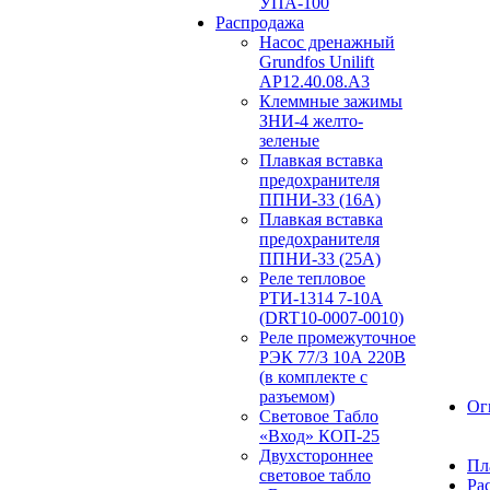
УПА-100
Распродажа
Насос дренажный
Grundfos Unilift
АP12.40.08.A3
Клеммные зажимы
ЗНИ-4 желто-
зеленые
Плавкая вставка
предохранителя
ППНИ-33 (16А)
Плавкая вставка
предохранителя
ППНИ-33 (25А)
Реле тепловое
РТИ-1314 7-10А
(DRT10-0007-0010)
Реле промежуточное
РЭК 77/3 10А 220В
(в комплекте с
разъемом)
Ог
Световое Табло
«Вход» КОП-25
Двухстороннее
Пл
световое табло
Ра