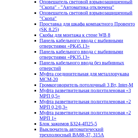
Оповещатель световой взрывозащищенный
"Скопа" - "Автоматика отключена"
Оповещатель световой взрывозащищенный
"Скопа"
Проставка для шкафа компактного Провенто
(SK 8.25)
Скобы для монтажа к стене WB 8
Панель кабельного ввода с выбивными
отверстиями «РК45.13»
Панель кабельного ввода с выбивными
отверстиями «РК35.13»
Панель кабельного ввода без выбивных
отверстий
Муфта соединительная для металлорукава
МСМ-20
Громкоговоритель потолочный 3 Вт, Inter-M
Муфта разветвительная полиэтиленовая «3
МРП 0,5»
Муфта разветвительная полиэтиленовая «2
МРП 0,2/0,3»
Муфта разветвительная полиэтиленовая «2
МРП 1»
Блок зажимов БЗ24-4П25-5
Выключатель автоматический
трехполюсный ВА88-37, 315А