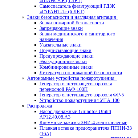
«ШАНС»-Е (5 ЛЕТ)
Самоспасатель фильтрующий ГДЗК
«ГАРАНТ-1» (6 ЛЕТ)
Знаки безопасности и наглядная агитация
Знаки пожарной безопасности
Запрещающие знаки
Знаки медицинского и санитарного
назначения
Указательные знаки
Предписывающие знаки
Предупреждающие знаки
Эвакуационные знаки
Комбинированные знаки
Литература по пожарной безопасности
Автономные устройства пожаротушения
Генератор огнетушащего аэрозоля
переносной РАФ-100П
Генератор огнетушащего аэрозоля ФР-5
Устройство пожаротушения УПА-100
Распродажа
Насос дренажный Grundfos Unilift
АP12.40.08.A3
Клеммные зажимы ЗНИ-4 желто-зеленые
Плавкая вставка предохранителя ППНИ-33
(16А)