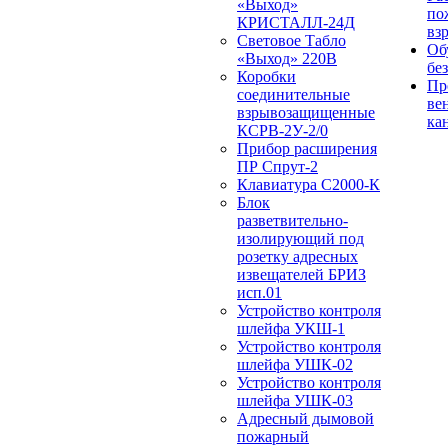
«Выход»
по
КРИСТАЛЛ-24Д
вз
Световое Табло
Об
«Выход» 220В
бе
Коробки
Пр
соединительные
ве
взрывозащищенные
ка
КСРВ-2У-2/0
Прибор расширения
ПР Спрут-2
Клавиатура С2000-К
Блок
разветвительно-
изолирующий под
розетку адресных
извещателей БРИЗ
исп.01
Устройство контроля
шлейфа УКШ-1
Устройство контроля
шлейфа УШК-02
Устройство контроля
шлейфа УШК-03
Адресный дымовой
пожарный