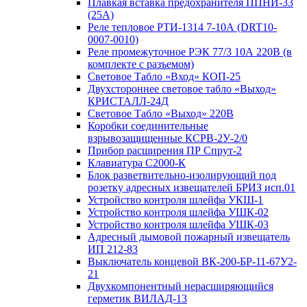
Плавкая вставка предохранителя ППНИ-33
(25А)
Реле тепловое РТИ-1314 7-10А (DRT10-
0007-0010)
Реле промежуточное РЭК 77/3 10А 220В (в
комплекте с разъемом)
Световое Табло «Вход» КОП-25
Двухстороннее световое табло «Выход»
КРИСТАЛЛ-24Д
Световое Табло «Выход» 220В
Коробки соединительные
взрывозащищенные КСРВ-2У-2/0
Прибор расширения ПР Спрут-2
Клавиатура С2000-К
Блок разветвительно-изолирующий под
розетку адресных извещателей БРИЗ исп.01
Устройство контроля шлейфа УКШ-1
Устройство контроля шлейфа УШК-02
Устройство контроля шлейфа УШК-03
Адресный дымовой пожарный извещатель
ИП 212-83
Выключатель концевой ВК-200-БР-11-67У2-
21
Двухкомпонентный нерасширяющийся
герметик ВИЛАД-13