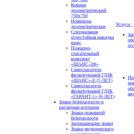
Коврик
диэлектрический
750х750
Ножницы
Услуги
диэлектрические
Специальная
За
огнестойкая накидка
об
шанс
ог
Пожарно-
спасательный
комплект
«ШАНС-2Ф»
Самоспасатель
фильтрующий ГДЗК
Пр
«ШАНС»-Е (5 ЛЕТ)
мо
Самоспасатель
об
фильтрующий ГДЗК
ав
«ГАРАНТ-1» (6 ЛЕТ)
Знаки безопасности и
наглядная агитация
Знаки пожарной
безопасности
Запрещающие знаки
Знаки медицинского