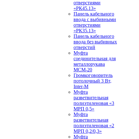
отверстиями
«РК45.13»
Панель кабельного
ввода с выбивными
отверстиями
«РК35.13»
Панель кабельного
ввода без выбивных
отверстий
Муфта
соединительная для
металлорукава
МСМ-20
Громкоговоритель
потолочный 3 Вт,
Inter-M
Муфта
разветвительная
полиэтиленовая «3
МРП 0,5»
Муфта
разветвительная
полиэтиленовая «2
МРП 0,2/0,3»
Муфта