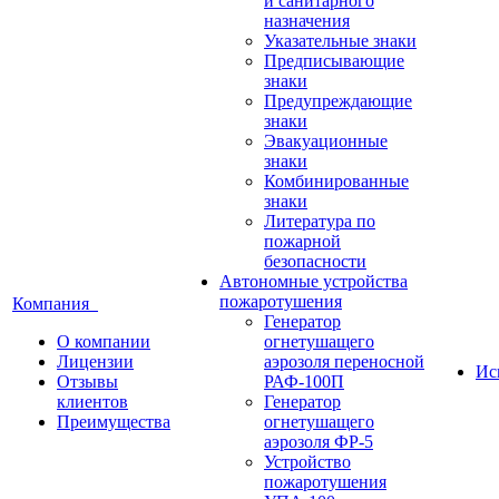
и санитарного
назначения
Указательные знаки
Предписывающие
знаки
Предупреждающие
знаки
Эвакуационные
знаки
Комбинированные
знаки
Литература по
пожарной
безопасности
Автономные устройства
пожаротушения
Компания
Генератор
О компании
огнетушащего
Лицензии
аэрозоля переносной
Ис
Отзывы
РАФ-100П
клиентов
Генератор
Преимущества
огнетушащего
аэрозоля ФР-5
Устройство
пожаротушения