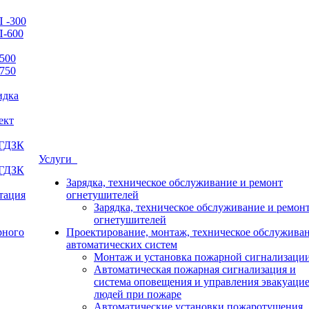
 -300
П-600
500
750
идка
ект
 ГДЗК
Услуги
 ГДЗК
Зарядка, техническое обслуживание и ремонт
итация
огнетушителей
Зарядка, техническое обслуживание и ремон
огнетушителей
рного
Проектирование, монтаж, техническое обслужива
автоматических систем
Монтаж и установка пожарной сигнализаци
Автоматическая пожарная сигнализация и
система оповещения и управления эвакуаци
людей при пожаре
Автоматические установки пожаротушения