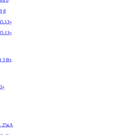
ного
B 8
5.13»
5.13»
 3 Вт,
3»
А 25кА