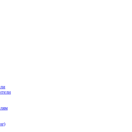
ели
ители
елям
ие)