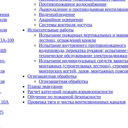
Противопожарное водоснабжение
Дымоудаление и противодымная вентиляция
ения
Видеонаблюдение
золя
Аварийное освещение
Системы контроля доступа
золя
Испытательные работы
Испытание пожарных вертикальных и марш
УПА-100
лестниц, ограждений кровли
Испытание внутреннего противопожарного
lift
водопровода, перекатка рукавов; испытание 
техническое обслуживание электрозадвижки
то-
Испытание индивидуальных средств защиты
монтажных (строительных лестниц), стремян
еля
монтерских когтей, лазов, монтажных поясо
Огнезащитная обработка
еля
Огнезащитная обработка
Планы эвакуации
А
Расчет категорий пожаро-взрывоопасности
Обучение по пожарной безопасности
 10А
Проверка тяги и чистка вентиляционных каналов
25
В