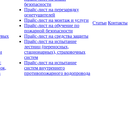
безопасности
Прайс-лист на перезарядку
огнетушителей
Прайс-лист на монтаж и услуги
Статьи
Контакты
Прайс-лист на обучение по
пожарной безопасности
евых
Прайс-лист на средства защиты
Прайс-лист на испытание
лестниц (переносных,
и
стационарных), страховочных
систем
:
Прайс-лист на испытание
ок,
систем внутреннего
в
противопожарного водопровода