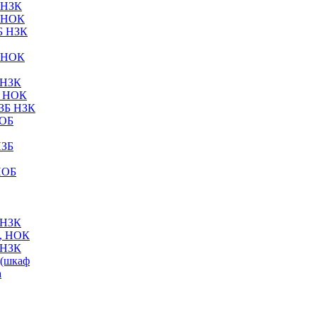
 НЗК
 НОК
Б НЗК
 НОК
 НЗК
Б НОК
ЗБ НЗК
НОБ
НЗБ
НОБ
 НЗК
, НОК
 НЗК
(шкаф
а