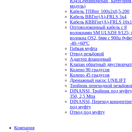
RJ45LegrandMosaic, категория 
модуль)
Кабель ТПВнг 100х2х0,5-200
Кабель ВВГнг(А)-FRLS 3х4
Кабель КВВГнг(А)-FRLS 10х1
Оптоволоконный кабель с 8
волокнами SM ULSZH 9/125; 
волокна OS2, 6мм с 900µ буф
-40-+60ºC
Гибкая муфта
Отвод резьбовой
Адаптер фланцевый
Клапан обратный двустворча
Колено 90 градусов
Колено 45 градусов
Дренажный насос UNILIFT
Тройник переходной резьбово
DINANSI, Тройник под муфту,
350, 2,5 Мпа
DINANSI, Переход концентри
под муфту
Отвод под муфту
Компания