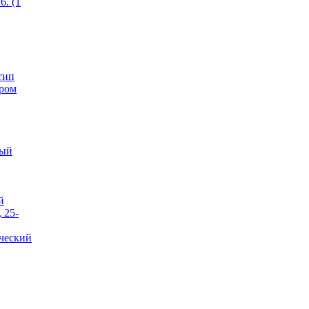
6. (1
тип
ером
тый
й
 25-
ческий