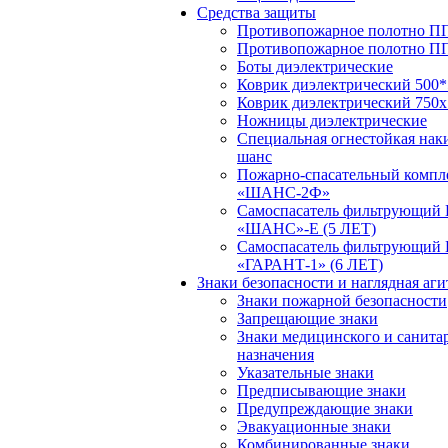
Средства защиты
Противопожарное полотно ПП
Противопожарное полотно П
Боты диэлектрические
Коврик диэлектрический 500*
Коврик диэлектрический 750х
Ножницы диэлектрические
Специальная огнестойкая нак
шанс
Пожарно-спасательный компл
«ШАНС-2Ф»
Самоспасатель фильтрующий
«ШАНС»-Е (5 ЛЕТ)
Самоспасатель фильтрующий
«ГАРАНТ-1» (6 ЛЕТ)
Знаки безопасности и наглядная аг
Знаки пожарной безопасности
Запрещающие знаки
Знаки медицинского и санита
назначения
Указательные знаки
Предписывающие знаки
Предупреждающие знаки
Эвакуационные знаки
Комбинированные знаки