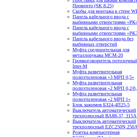
Проставка для шкафа компакт
Провенто (SK 8.25)
Скобы для монтажа к стене W
Панель кабельного ввода с
выбивными отверстиями «РК4
Панель кабельного ввода с
выбивными отверстиями «РК3
Панель кабельного ввода без
выбивных отверстий
Муфта соединительная для
металлорукава МСМ-20
Громкоговоритель потолочный
Inter-M
Муфта разветвительная
полиэтиленовая «3 МРП 0,5»
Муфта разветвительная
полиэтиленовая «2 МРП 0,2/0,
Муфта разветвительная
полиэтиленовая «2 МРП 1»
Блок зажимов БЗ24-4П25-5
Выключатель автоматический
трехполюсный ВА88-37, 315А
Выключатель автоматический
трехполюсный EZC250N 250
Розетка компьютерная