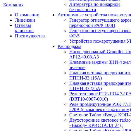
Литература по пожарной
Компания
безопасности
О компании
Автономные устройства пожаротуш
Лицензии
Генератор огнетушащего аэро
Отзывы
переносной РАФ-100П
клиентов
Генератор огнетушащего аэро
Преимущества
ФР-5
Устройство пожаротушения 
Распродажа
Насос дренажный Grundfos Uni
АP12.40.08.A3
Клеммные зажимы ЗНИ-4 жел
зеленые
Плавкая вставка предохранит
ППНИ-33 (16А)
Плавкая вставка предохранит
ППНИ-33 (25А)
Реле тепловое РТИ-1314 7-10
(DRT10-0007-0010)
Реле промежуточное РЭК 77/3
220В (в комплекте с разъемом)
Световое Табло «Вход» КОП-
Двухстороннее световое табло
«Выход» КРИСТАЛЛ-24Д
Световое Табло «Выход» 220