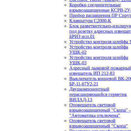
Коробки соединительные
взрывозащищенные КСРВ-2У-
Прибор расширения ПР Спрут
Клавиатура С2000-К
Блок разветвительно-изолир
под розетку адресных извещат
БРИЗ исп.01
Устройство контроля шлейфа
Устройство контроля шлейфа
УШК-02
Устройство контроля шлейфа
УШК-03
Адресный дымовой пожарны
извещатель ИП 212-83
Выключатель концевой ВК-20
БР-11-67У2-21
Двухкомпонентный
нерасширяющийся герметик
ВИЛАД-13
Оповещатель световой
взрывозащищенный "Скопа" -
"Автоматика отключена"
Оповещатель световой
взрывозащищенный "Скопа"