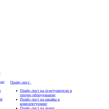
т
ние
Прайс-лист
и
Прайс-лист на огнетушители и
прочее оборудование
ей
Прайс-лист на шкафы и
комплектующие
Прайс-лист на знаки