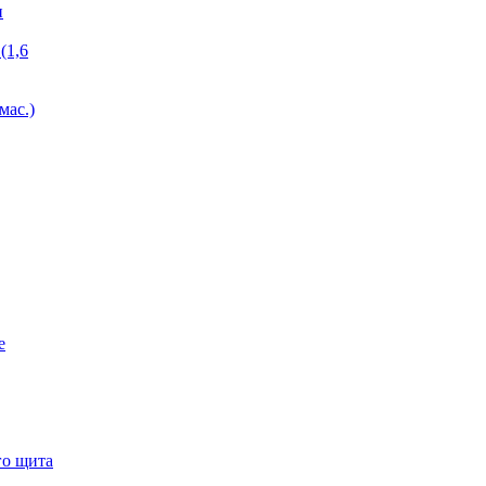
и
(1,6
мас.)
е
го щита