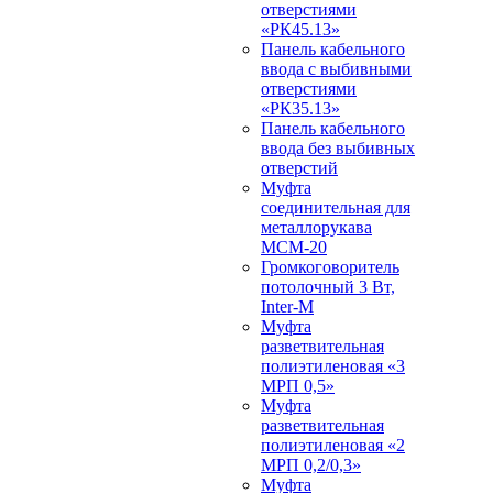
отверстиями
«РК45.13»
Панель кабельного
ввода с выбивными
отверстиями
«РК35.13»
Панель кабельного
ввода без выбивных
отверстий
Муфта
соединительная для
металлорукава
МСМ-20
Громкоговоритель
потолочный 3 Вт,
Inter-M
Муфта
разветвительная
полиэтиленовая «3
МРП 0,5»
Муфта
разветвительная
полиэтиленовая «2
МРП 0,2/0,3»
Муфта