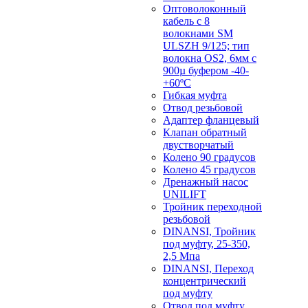
Оптоволоконный
кабель с 8
волокнами SM
ULSZH 9/125; тип
волокна OS2, 6мм с
900µ буфером -40-
+60ºC
Гибкая муфта
Отвод резьбовой
Адаптер фланцевый
Клапан обратный
двустворчатый
Колено 90 градусов
Колено 45 градусов
Дренажный насос
UNILIFT
Тройник переходной
резьбовой
DINANSI, Тройник
под муфту, 25-350,
2,5 Мпа
DINANSI, Переход
концентрический
под муфту
Отвод под муфту