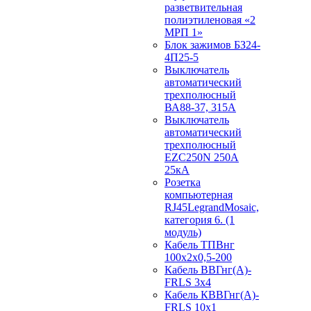
разветвительная
полиэтиленовая «2
МРП 1»
Блок зажимов БЗ24-
4П25-5
Выключатель
автоматический
трехполюсный
ВА88-37, 315А
Выключатель
автоматический
трехполюсный
EZC250N 250А
25кА
Розетка
компьютерная
RJ45LegrandMosaic,
категория 6. (1
модуль)
Кабель ТПВнг
100х2х0,5-200
Кабель ВВГнг(А)-
FRLS 3х4
Кабель КВВГнг(А)-
FRLS 10х1