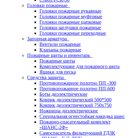
Головки пожарные
Головки пожарные рукавные
Головки пожарные муфтовые
Головки пожарные цапковые
Головки-заглушки пожарные
Головки пожарные переходные
Запорная арматура
Вентили пожарные
Клапаны пожарные
Пожарные щиты и инвентарь
Пожарные щиты
Комплектующие для пожарного щита
Ящики для песка
Средства защиты
Противопожарное полотно ПП -300
Противопожарное полотно ПП-600
Боты диэлектрические
Коврик диэлектрический 500*500
Коврик диэлектрический 750х750
Ножницы диэлектрические
Специальная огнестойкая накидка шанс
Пожарно-спасательный комплект
«ШАНС-2Ф»
Самоспасатель фильтрующий ГДЗК