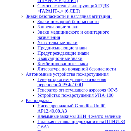
«ШАНС»-Е (5 ЛЕТ)
Самоспасатель фильтрующий ГДЗК
«ГАРАНТ-1» (6 ЛЕТ)
Знаки безопасности и наглядная агитация
Знаки пожарной безопасности
Запрещающие знаки
Знаки медицинского и санитарного
назначения
Указательные знаки
Предписывающие знаки
Предупреждающие знаки
Эвакуационные знаки
Комбинированные знаки
Литература по пожарной безопасности
Автономные устройства пожаротушения
Генератор огнетушащего аэрозоля
переносной РАФ-100П
Генератор огнетушащего аэрозоля ФР-5
Устройство пожаротушения УПА-100
Распродажа
Насос дренажный Grundfos Unilift
АP12.40.08.A3
Клеммные зажимы ЗНИ-4 желто-зеленые
Плавкая вставка предохранителя ППНИ-33
(16А)