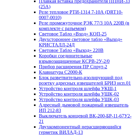
Плавкая вставка предохранителя ППНИ-33
(25А)
Реле тепловое РТИ-1314 7-10А (DRT10-
0007-0010)
Реле промежуточное РЭК 77/3 10А 220В (в
комплекте с разъемом)
Световое Табло «Вход» КОП-25
Двухстороннее световое табло «Выход»
КРИСТАЛЛ-24Д
Световое Табло «Выход» 220В
Коробки соединительные
взрывозащищенные КСРВ-2У-2/0
Прибор расширения ПР Спрут-2
Клавиатура С2000-К
Блок разветвительно-изолирующий под
розетку адресных извещателей БРИЗ исп.01
Устройство контроля шлейфа УКШ-1
Устройство контроля шлейфа УШК-02
Устройство контроля шлейфа УШК-03
Адресный дымовой пожарный извещатель
ИП 212-83
Выключатель концевой ВК-200-БР-11-67У2-
21
Двухкомпонентный нерасширяющийся
герметик ВИЛАД-13