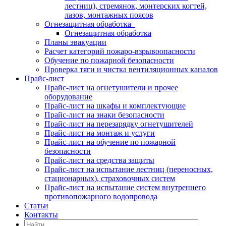
лестниц), стремянок, монтерских когтей,
лазов, монтажных поясов
Огнезащитная обработка
Огнезащитная обработка
Планы эвакуации
Расчет категорий пожаро-взрывоопасности
Обучение по пожарной безопасности
Проверка тяги и чистка вентиляционных каналов
Прайс-лист
Прайс-лист на огнетушители и прочее
оборудование
Прайс-лист на шкафы и комплектующие
Прайс-лист на знаки безопасности
Прайс-лист на перезарядку огнетушителей
Прайс-лист на монтаж и услуги
Прайс-лист на обучение по пожарной
безопасности
Прайс-лист на средства защиты
Прайс-лист на испытание лестниц (переносных,
стационарных), страховочных систем
Прайс-лист на испытание систем внутреннего
противопожарного водопровода
Статьи
Контакты