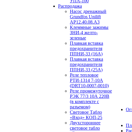
УПА-100
Распродажа
Насос дренажный
Grundfos Unilift
АP12.40.08.A3
Клеммные зажимы
ЗНИ-4 желто-
зеленые
Плавкая вставка
предохранителя
ППНИ-33 (16А)
Плавкая вставка
предохранителя
ППНИ-33 (25А)
Реле тепловое
РТИ-1314 7-10А
(DRT10-0007-0010)
Реле промежуточное
РЭК 77/3 10А 220В
(в комплекте с
разъемом)
Ог
Световое Табло
«Вход» КОП-25
Двухстороннее
Пл
световое табло
Ра