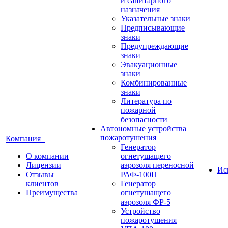
и санитарного
назначения
Указательные знаки
Предписывающие
знаки
Предупреждающие
знаки
Эвакуационные
знаки
Комбинированные
знаки
Литература по
пожарной
безопасности
Автономные устройства
пожаротушения
Компания
Генератор
О компании
огнетушащего
Лицензии
аэрозоля переносной
Ис
Отзывы
РАФ-100П
клиентов
Генератор
Преимущества
огнетушащего
аэрозоля ФР-5
Устройство
пожаротушения