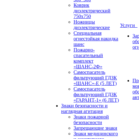
Коврик
диэлектрический
750х750
Ножницы
Услуги
диэлектрические
Специальная
За
огнестойкая накидка
об
шанс
ог
Пожарно-
спасательный
комплект
«ШАНС-2Ф»
Самоспасатель
фильтрующий ГДЗК
Пр
«ШАНС»-Е (5 ЛЕТ)
мо
Самоспасатель
об
фильтрующий ГДЗК
ав
«ГАРАНТ-1» (6 ЛЕТ)
Знаки безопасности и
наглядная агитация
Знаки пожарной
безопасности
Запрещающие знаки
Знаки медицинского