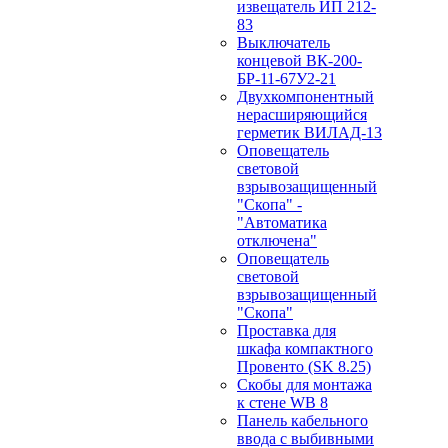
извещатель ИП 212-
83
Выключатель
концевой ВК-200-
БР-11-67У2-21
Двухкомпонентный
нерасширяющийся
герметик ВИЛАД-13
Оповещатель
световой
взрывозащищенный
"Скопа" -
"Автоматика
отключена"
Оповещатель
световой
взрывозащищенный
"Скопа"
Проставка для
шкафа компактного
Провенто (SK 8.25)
Скобы для монтажа
к стене WB 8
Панель кабельного
ввода с выбивными