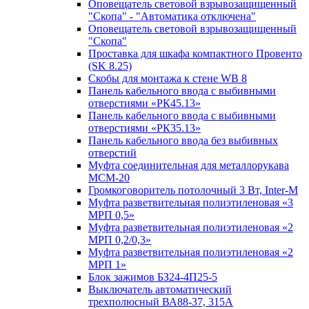
Оповещатель световой взрывозащищенный
"Скопа" - "Автоматика отключена"
Оповещатель световой взрывозащищенный
"Скопа"
Проставка для шкафа компактного Провенто
(SK 8.25)
Скобы для монтажа к стене WB 8
Панель кабельного ввода с выбивными
отверстиями «РК45.13»
Панель кабельного ввода с выбивными
отверстиями «РК35.13»
Панель кабельного ввода без выбивных
отверстий
Муфта соединительная для металлорукава
МСМ-20
Громкоговоритель потолочный 3 Вт, Inter-M
Муфта разветвительная полиэтиленовая «3
МРП 0,5»
Муфта разветвительная полиэтиленовая «2
МРП 0,2/0,3»
Муфта разветвительная полиэтиленовая «2
МРП 1»
Блок зажимов БЗ24-4П25-5
Выключатель автоматический
трехполюсный ВА88-37, 315А