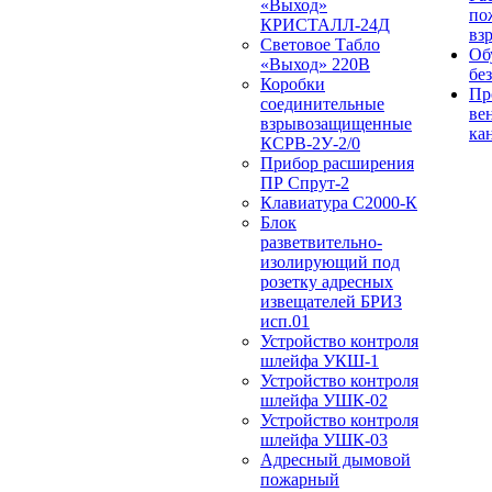
«Выход»
по
КРИСТАЛЛ-24Д
вз
Световое Табло
Об
«Выход» 220В
бе
Коробки
Пр
соединительные
ве
взрывозащищенные
ка
КСРВ-2У-2/0
Прибор расширения
ПР Спрут-2
Клавиатура С2000-К
Блок
разветвительно-
изолирующий под
розетку адресных
извещателей БРИЗ
исп.01
Устройство контроля
шлейфа УКШ-1
Устройство контроля
шлейфа УШК-02
Устройство контроля
шлейфа УШК-03
Адресный дымовой
пожарный