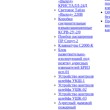
«Выход»
по
КРИСТАЛЛ-24Д
вз
Световое Табло
Об
«Выход» 220В
бе
Коробки
Пр
соединительные
ве
взрывозащищенные
ка
КСРВ-2У-2/0
Прибор расширения
ПР Спрут-2
Клавиатура С2000-К
Блок
разветвительно-
изолирующий под
розетку адресных
извещателей БРИЗ
исп.01
Устройство контроля
шлейфа УКШ-1
Устройство контроля
шлейфа УШК-02
Устройство контроля
шлейфа УШК-03
Адресный дымовой
пожарный