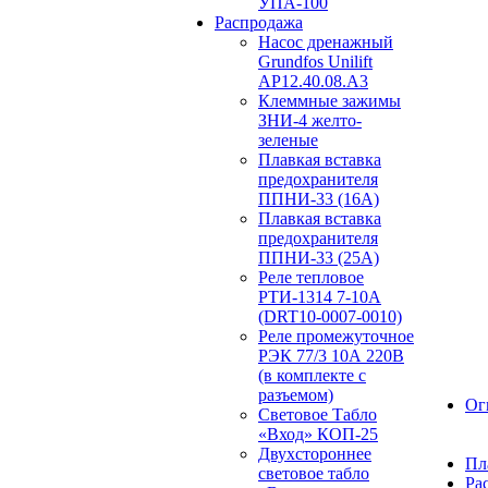
УПА-100
Распродажа
Насос дренажный
Grundfos Unilift
АP12.40.08.A3
Клеммные зажимы
ЗНИ-4 желто-
зеленые
Плавкая вставка
предохранителя
ППНИ-33 (16А)
Плавкая вставка
предохранителя
ППНИ-33 (25А)
Реле тепловое
РТИ-1314 7-10А
(DRT10-0007-0010)
Реле промежуточное
РЭК 77/3 10А 220В
(в комплекте с
разъемом)
Ог
Световое Табло
«Вход» КОП-25
Двухстороннее
Пл
световое табло
Ра