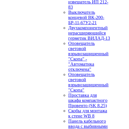
извещатель ИП 212-
83
Выключатель
концевой ВК-200-
БР-11-67У2-21
Двухкомпонентный
нерасширяющийся
герметик ВИЛАД-13
Оповещатель
световой
взрывозащищенный
"Скопа" -
"Автоматика
отключена"
Оповещатель
световой
взрывозащищенный
"Скопа"
Проставка для
шкафа компактного
Провенто (SK 8.25)
Скобы для монтажа
к стене WB 8
Панель кабельного
ввода с выбивными