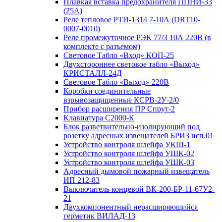
Плавкая вставка предохранителя ППНИ-33
(25А)
Реле тепловое РТИ-1314 7-10А (DRT10-
0007-0010)
Реле промежуточное РЭК 77/3 10А 220В (в
комплекте с разъемом)
Световое Табло «Вход» КОП-25
Двухстороннее световое табло «Выход»
КРИСТАЛЛ-24Д
Световое Табло «Выход» 220В
Коробки соединительные
взрывозащищенные КСРВ-2У-2/0
Прибор расширения ПР Спрут-2
Клавиатура С2000-К
Блок разветвительно-изолирующий под
розетку адресных извещателей БРИЗ исп.01
Устройство контроля шлейфа УКШ-1
Устройство контроля шлейфа УШК-02
Устройство контроля шлейфа УШК-03
Адресный дымовой пожарный извещатель
ИП 212-83
Выключатель концевой ВК-200-БР-11-67У2-
21
Двухкомпонентный нерасширяющийся
герметик ВИЛАД-13