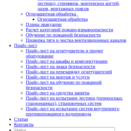
лестниц), стремянок, монтерских когтей,
лазов, монтажных поясов
Огнезащитная обработка
Огнезащитная обработка
Планы эвакуации
Расчет категорий пожаро-взрывоопасности
Обучение по пожарной безопасности
Проверка тяги и чистка вентиляционных каналов
Прайс-лист
Прайс-лист на огнетушители и прочее
оборудование
Прайс-лист на шкафы и комплектующие
Прайс-лист на знаки безопасности
Прайс-лист на перезарядку огнетушителей
Прайс-лист на монтаж и услуги
Прайс-лист на обучение по пожарной
безопасности
Прайс-лист на средства защиты
Прайс-лист на испытание лестниц (переносных,
стационарных), страховочных систем
Прайс-лист на испытание систем внутреннего
противопожарного водопровода
Статьи
Контакты