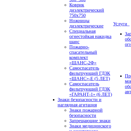
Коврик
диэлектрический
750х750
Ножницы
Услуги
диэлектрические
Специальная
За
огнестойкая накидка
об
шанс
ог
Пожарно-
спасательный
комплект
«ШАНС-2Ф»
Самоспасатель
фильтрующий ГДЗК
Пр
«ШАНС»-Е (5 ЛЕТ)
мо
Самоспасатель
об
фильтрующий ГДЗК
ав
«ГАРАНТ-1» (6 ЛЕТ)
Знаки безопасности и
наглядная агитация
Знаки пожарной
безопасности
Запрещающие знаки
Знаки медицинского