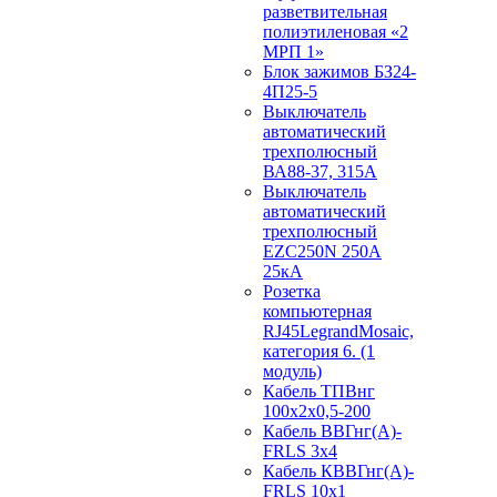
разветвительная
полиэтиленовая «2
МРП 1»
Блок зажимов БЗ24-
4П25-5
Выключатель
автоматический
трехполюсный
ВА88-37, 315А
Выключатель
автоматический
трехполюсный
EZC250N 250А
25кА
Розетка
компьютерная
RJ45LegrandMosaic,
категория 6. (1
модуль)
Кабель ТПВнг
100х2х0,5-200
Кабель ВВГнг(А)-
FRLS 3х4
Кабель КВВГнг(А)-
FRLS 10х1