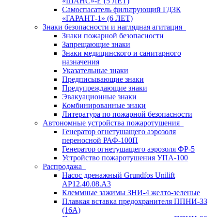
«ШАНС»-Е (5 ЛЕТ)
Самоспасатель фильтрующий ГДЗК
«ГАРАНТ-1» (6 ЛЕТ)
Знаки безопасности и наглядная агитация
Знаки пожарной безопасности
Запрещающие знаки
Знаки медицинского и санитарного
назначения
Указательные знаки
Предписывающие знаки
Предупреждающие знаки
Эвакуационные знаки
Комбинированные знаки
Литература по пожарной безопасности
Автономные устройства пожаротушения
Генератор огнетушащего аэрозоля
переносной РАФ-100П
Генератор огнетушащего аэрозоля ФР-5
Устройство пожаротушения УПА-100
Распродажа
Насос дренажный Grundfos Unilift
АP12.40.08.A3
Клеммные зажимы ЗНИ-4 желто-зеленые
Плавкая вставка предохранителя ППНИ-33
(16А)