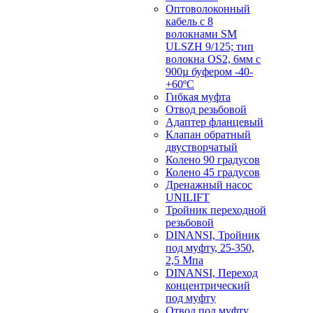
Оптоволоконный
кабель с 8
волокнами SM
ULSZH 9/125; тип
волокна OS2, 6мм с
900µ буфером -40-
+60ºC
Гибкая муфта
Отвод резьбовой
Адаптер фланцевый
Клапан обратный
двустворчатый
Колено 90 градусов
Колено 45 градусов
Дренажный насос
UNILIFT
Тройник переходной
резьбовой
DINANSI, Тройник
под муфту, 25-350,
2,5 Мпа
DINANSI, Переход
концентрический
под муфту
Отвод под муфту