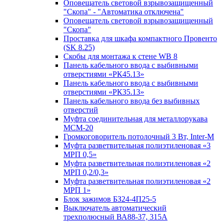
Оповещатель световой взрывозащищенный
"Скопа" - "Автоматика отключена"
Оповещатель световой взрывозащищенный
"Скопа"
Проставка для шкафа компактного Провенто
(SK 8.25)
Скобы для монтажа к стене WB 8
Панель кабельного ввода с выбивными
отверстиями «РК45.13»
Панель кабельного ввода с выбивными
отверстиями «РК35.13»
Панель кабельного ввода без выбивных
отверстий
Муфта соединительная для металлорукава
МСМ-20
Громкоговоритель потолочный 3 Вт, Inter-M
Муфта разветвительная полиэтиленовая «3
МРП 0,5»
Муфта разветвительная полиэтиленовая «2
МРП 0,2/0,3»
Муфта разветвительная полиэтиленовая «2
МРП 1»
Блок зажимов БЗ24-4П25-5
Выключатель автоматический
трехполюсный ВА88-37, 315А