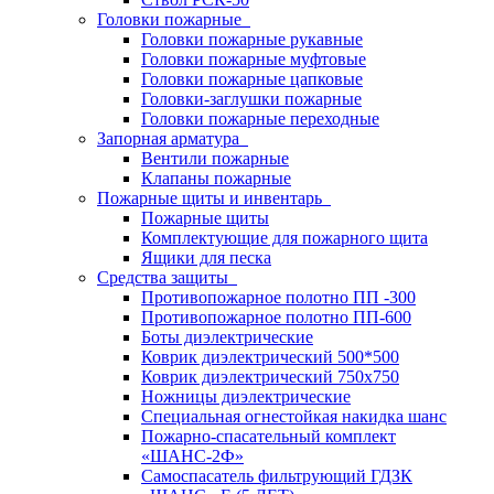
Головки пожарные
Головки пожарные рукавные
Головки пожарные муфтовые
Головки пожарные цапковые
Головки-заглушки пожарные
Головки пожарные переходные
Запорная арматура
Вентили пожарные
Клапаны пожарные
Пожарные щиты и инвентарь
Пожарные щиты
Комплектующие для пожарного щита
Ящики для песка
Средства защиты
Противопожарное полотно ПП -300
Противопожарное полотно ПП-600
Боты диэлектрические
Коврик диэлектрический 500*500
Коврик диэлектрический 750х750
Ножницы диэлектрические
Специальная огнестойкая накидка шанс
Пожарно-спасательный комплект
«ШАНС-2Ф»
Самоспасатель фильтрующий ГДЗК