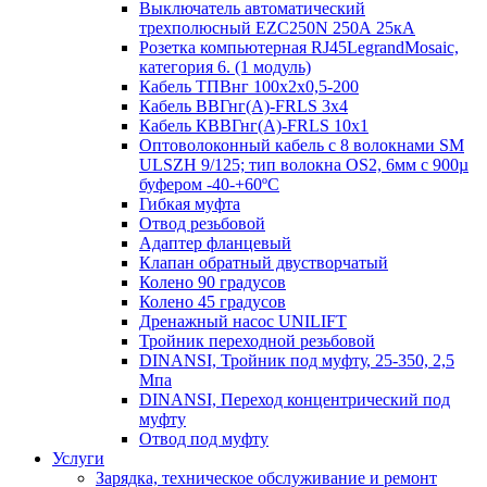
Выключатель автоматический
трехполюсный EZC250N 250А 25кА
Розетка компьютерная RJ45LegrandMosaic,
категория 6. (1 модуль)
Кабель ТПВнг 100х2х0,5-200
Кабель ВВГнг(А)-FRLS 3х4
Кабель КВВГнг(А)-FRLS 10х1
Оптоволоконный кабель с 8 волокнами SM
ULSZH 9/125; тип волокна OS2, 6мм с 900µ
буфером -40-+60ºC
Гибкая муфта
Отвод резьбовой
Адаптер фланцевый
Клапан обратный двустворчатый
Колено 90 градусов
Колено 45 градусов
Дренажный насос UNILIFT
Тройник переходной резьбовой
DINANSI, Тройник под муфту, 25-350, 2,5
Мпа
DINANSI, Переход концентрический под
муфту
Отвод под муфту
Услуги
Зарядка, техническое обслуживание и ремонт