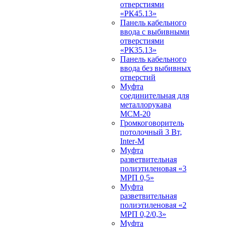
отверстиями
«РК45.13»
Панель кабельного
ввода с выбивными
отверстиями
«РК35.13»
Панель кабельного
ввода без выбивных
отверстий
Муфта
соединительная для
металлорукава
МСМ-20
Громкоговоритель
потолочный 3 Вт,
Inter-M
Муфта
разветвительная
полиэтиленовая «3
МРП 0,5»
Муфта
разветвительная
полиэтиленовая «2
МРП 0,2/0,3»
Муфта