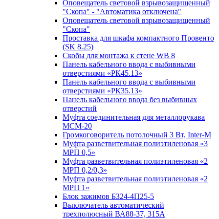
Оповещатель световой взрывозащищенный
"Скопа" - "Автоматика отключена"
Оповещатель световой взрывозащищенный
"Скопа"
Проставка для шкафа компактного Провенто
(SK 8.25)
Скобы для монтажа к стене WB 8
Панель кабельного ввода с выбивными
отверстиями «РК45.13»
Панель кабельного ввода с выбивными
отверстиями «РК35.13»
Панель кабельного ввода без выбивных
отверстий
Муфта соединительная для металлорукава
МСМ-20
Громкоговоритель потолочный 3 Вт, Inter-M
Муфта разветвительная полиэтиленовая «3
МРП 0,5»
Муфта разветвительная полиэтиленовая «2
МРП 0,2/0,3»
Муфта разветвительная полиэтиленовая «2
МРП 1»
Блок зажимов БЗ24-4П25-5
Выключатель автоматический
трехполюсный ВА88-37, 315А