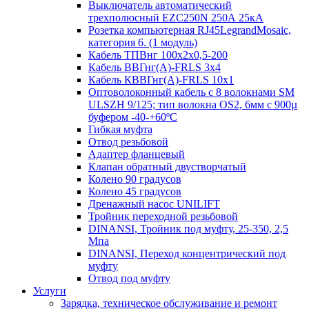
Выключатель автоматический
трехполюсный EZC250N 250А 25кА
Розетка компьютерная RJ45LegrandMosaic,
категория 6. (1 модуль)
Кабель ТПВнг 100х2х0,5-200
Кабель ВВГнг(А)-FRLS 3х4
Кабель КВВГнг(А)-FRLS 10х1
Оптоволоконный кабель с 8 волокнами SM
ULSZH 9/125; тип волокна OS2, 6мм с 900µ
буфером -40-+60ºC
Гибкая муфта
Отвод резьбовой
Адаптер фланцевый
Клапан обратный двустворчатый
Колено 90 градусов
Колено 45 градусов
Дренажный насос UNILIFT
Тройник переходной резьбовой
DINANSI, Тройник под муфту, 25-350, 2,5
Мпа
DINANSI, Переход концентрический под
муфту
Отвод под муфту
Услуги
Зарядка, техническое обслуживание и ремонт