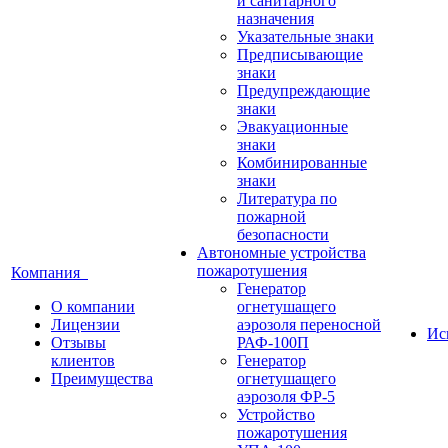
и санитарного
назначения
Указательные знаки
Предписывающие
знаки
Предупреждающие
знаки
Эвакуационные
знаки
Комбинированные
знаки
Литература по
пожарной
безопасности
Автономные устройства
пожаротушения
Компания
Генератор
О компании
огнетушащего
Лицензии
аэрозоля переносной
Ис
Отзывы
РАФ-100П
клиентов
Генератор
Преимущества
огнетушащего
аэрозоля ФР-5
Устройство
пожаротушения