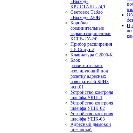
«Выход»
по
КРИСТАЛЛ-24Д
вз
Световое Табло
Об
«Выход» 220В
бе
Коробки
Пр
соединительные
ве
взрывозащищенные
ка
КСРВ-2У-2/0
Прибор расширения
ПР Спрут-2
Клавиатура С2000-К
Блок
разветвительно-
изолирующий под
розетку адресных
извещателей БРИЗ
исп.01
Устройство контроля
шлейфа УКШ-1
Устройство контроля
шлейфа УШК-02
Устройство контроля
шлейфа УШК-03
Адресный дымовой
пожарный