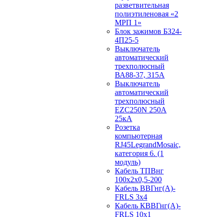
разветвительная
полиэтиленовая «2
МРП 1»
Блок зажимов БЗ24-
4П25-5
Выключатель
автоматический
трехполюсный
ВА88-37, 315А
Выключатель
автоматический
трехполюсный
EZC250N 250А
25кА
Розетка
компьютерная
RJ45LegrandMosaic,
категория 6. (1
модуль)
Кабель ТПВнг
100х2х0,5-200
Кабель ВВГнг(А)-
FRLS 3х4
Кабель КВВГнг(А)-
FRLS 10х1