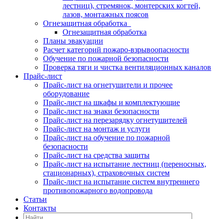
лестниц), стремянок, монтерских когтей,
лазов, монтажных поясов
Огнезащитная обработка
Огнезащитная обработка
Планы эвакуации
Расчет категорий пожаро-взрывоопасности
Обучение по пожарной безопасности
Проверка тяги и чистка вентиляционных каналов
Прайс-лист
Прайс-лист на огнетушители и прочее
оборудование
Прайс-лист на шкафы и комплектующие
Прайс-лист на знаки безопасности
Прайс-лист на перезарядку огнетушителей
Прайс-лист на монтаж и услуги
Прайс-лист на обучение по пожарной
безопасности
Прайс-лист на средства защиты
Прайс-лист на испытание лестниц (переносных,
стационарных), страховочных систем
Прайс-лист на испытание систем внутреннего
противопожарного водопровода
Статьи
Контакты