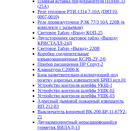
Плавкая вставка предохранителя ППНИ-33
(25А)
Реле тепловое РТИ-1314 7-10А (DRT10-
0007-0010)
Реле промежуточное РЭК 77/3 10А 220В (в
комплекте с разъемом)
Световое Табло «Вход» КОП-25
Двухстороннее световое табло «Выход»
КРИСТАЛЛ-24Д
Световое Табло «Выход» 220В
Коробки соединительные
взрывозащищенные КСРВ-2У-2/0
Прибор расширения ПР Спрут-2
Клавиатура С2000-К
Блок разветвительно-изолирующий под
розетку адресных извещателей БРИЗ исп.01
Устройство контроля шлейфа УКШ-1
Устройство контроля шлейфа УШК-02
Устройство контроля шлейфа УШК-03
Адресный дымовой пожарный извещатель
ИП 212-83
Выключатель концевой ВК-200-БР-11-67У2-
21
Двухкомпонентный нерасширяющийся
герметик ВИЛАД-13