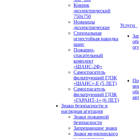
Коврик
диэлектрический
750х750
Ножницы
Услуги
диэлектрические
Специальная
За
огнестойкая накидка
об
шанс
ог
Пожарно-
спасательный
комплект
«ШАНС-2Ф»
Самоспасатель
фильтрующий ГДЗК
Пр
«ШАНС»-Е (5 ЛЕТ)
мо
Самоспасатель
об
фильтрующий ГДЗК
ав
«ГАРАНТ-1» (6 ЛЕТ)
Знаки безопасности и
наглядная агитация
Знаки пожарной
безопасности
Запрещающие знаки
Знаки медицинского