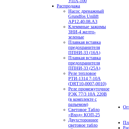
УПА-100
Распродажа
Насос дренажный
Grundfos Unilift
АP12.40.08.A3
Клеммные зажимы
ЗНИ-4 желто-
зеленые
Плавкая вставка
предохранителя
ППНИ-33 (16А)
Плавкая вставка
предохранителя
ППНИ-33 (25А)
Реле тепловое
РТИ-1314 7-10А
(DRT10-0007-0010)
Реле промежуточное
РЭК 77/3 10А 220В
(в комплекте с
разъемом)
Ог
Световое Табло
«Вход» КОП-25
Двухстороннее
Пл
световое табло
Ра