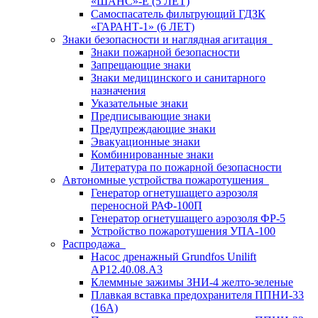
«ШАНС»-Е (5 ЛЕТ)
Самоспасатель фильтрующий ГДЗК
«ГАРАНТ-1» (6 ЛЕТ)
Знаки безопасности и наглядная агитация
Знаки пожарной безопасности
Запрещающие знаки
Знаки медицинского и санитарного
назначения
Указательные знаки
Предписывающие знаки
Предупреждающие знаки
Эвакуационные знаки
Комбинированные знаки
Литература по пожарной безопасности
Автономные устройства пожаротушения
Генератор огнетушащего аэрозоля
переносной РАФ-100П
Генератор огнетушащего аэрозоля ФР-5
Устройство пожаротушения УПА-100
Распродажа
Насос дренажный Grundfos Unilift
АP12.40.08.A3
Клеммные зажимы ЗНИ-4 желто-зеленые
Плавкая вставка предохранителя ППНИ-33
(16А)