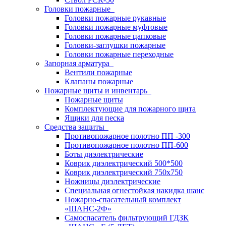
Головки пожарные
Головки пожарные рукавные
Головки пожарные муфтовые
Головки пожарные цапковые
Головки-заглушки пожарные
Головки пожарные переходные
Запорная арматура
Вентили пожарные
Клапаны пожарные
Пожарные щиты и инвентарь
Пожарные щиты
Комплектующие для пожарного щита
Ящики для песка
Средства защиты
Противопожарное полотно ПП -300
Противопожарное полотно ПП-600
Боты диэлектрические
Коврик диэлектрический 500*500
Коврик диэлектрический 750х750
Ножницы диэлектрические
Специальная огнестойкая накидка шанс
Пожарно-спасательный комплект
«ШАНС-2Ф»
Самоспасатель фильтрующий ГДЗК