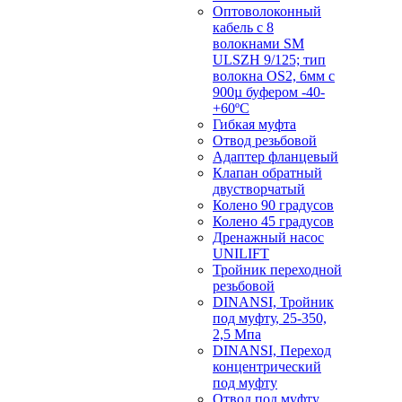
Оптоволоконный
кабель с 8
волокнами SM
ULSZH 9/125; тип
волокна OS2, 6мм с
900µ буфером -40-
+60ºC
Гибкая муфта
Отвод резьбовой
Адаптер фланцевый
Клапан обратный
двустворчатый
Колено 90 градусов
Колено 45 градусов
Дренажный насос
UNILIFT
Тройник переходной
резьбовой
DINANSI, Тройник
под муфту, 25-350,
2,5 Мпа
DINANSI, Переход
концентрический
под муфту
Отвод под муфту