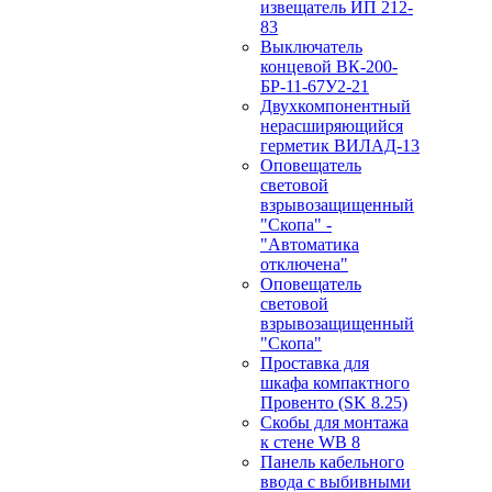
извещатель ИП 212-
83
Выключатель
концевой ВК-200-
БР-11-67У2-21
Двухкомпонентный
нерасширяющийся
герметик ВИЛАД-13
Оповещатель
световой
взрывозащищенный
"Скопа" -
"Автоматика
отключена"
Оповещатель
световой
взрывозащищенный
"Скопа"
Проставка для
шкафа компактного
Провенто (SK 8.25)
Скобы для монтажа
к стене WB 8
Панель кабельного
ввода с выбивными