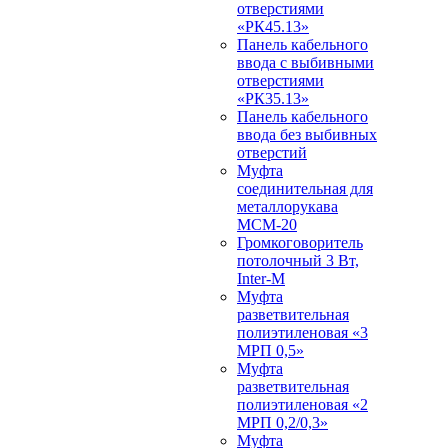
отверстиями
«РК45.13»
Панель кабельного
ввода с выбивными
отверстиями
«РК35.13»
Панель кабельного
ввода без выбивных
отверстий
Муфта
соединительная для
металлорукава
МСМ-20
Громкоговоритель
потолочный 3 Вт,
Inter-M
Муфта
разветвительная
полиэтиленовая «3
МРП 0,5»
Муфта
разветвительная
полиэтиленовая «2
МРП 0,2/0,3»
Муфта