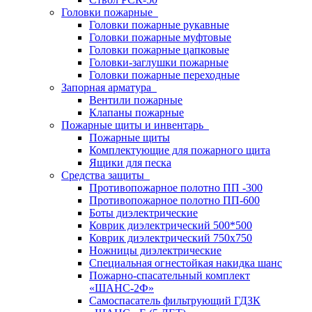
Головки пожарные
Головки пожарные рукавные
Головки пожарные муфтовые
Головки пожарные цапковые
Головки-заглушки пожарные
Головки пожарные переходные
Запорная арматура
Вентили пожарные
Клапаны пожарные
Пожарные щиты и инвентарь
Пожарные щиты
Комплектующие для пожарного щита
Ящики для песка
Средства защиты
Противопожарное полотно ПП -300
Противопожарное полотно ПП-600
Боты диэлектрические
Коврик диэлектрический 500*500
Коврик диэлектрический 750х750
Ножницы диэлектрические
Специальная огнестойкая накидка шанс
Пожарно-спасательный комплект
«ШАНС-2Ф»
Самоспасатель фильтрующий ГДЗК