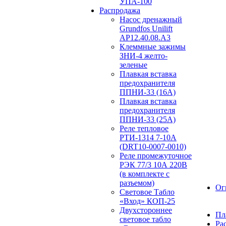
УПА-100
Распродажа
Насос дренажный
Grundfos Unilift
АP12.40.08.A3
Клеммные зажимы
ЗНИ-4 желто-
зеленые
Плавкая вставка
предохранителя
ППНИ-33 (16А)
Плавкая вставка
предохранителя
ППНИ-33 (25А)
Реле тепловое
РТИ-1314 7-10А
(DRT10-0007-0010)
Реле промежуточное
РЭК 77/3 10А 220В
(в комплекте с
разъемом)
Ог
Световое Табло
«Вход» КОП-25
Двухстороннее
Пл
световое табло
Ра