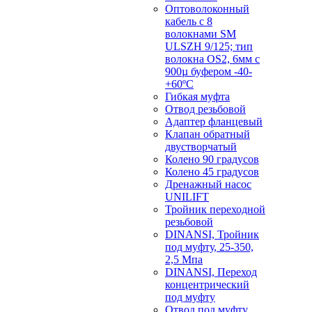
Оптоволоконный
кабель с 8
волокнами SM
ULSZH 9/125; тип
волокна OS2, 6мм с
900µ буфером -40-
+60ºC
Гибкая муфта
Отвод резьбовой
Адаптер фланцевый
Клапан обратный
двустворчатый
Колено 90 градусов
Колено 45 градусов
Дренажный насос
UNILIFT
Тройник переходной
резьбовой
DINANSI, Тройник
под муфту, 25-350,
2,5 Мпа
DINANSI, Переход
концентрический
под муфту
Отвод под муфту