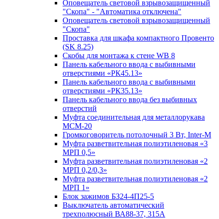
Оповещатель световой взрывозащищенный
"Скопа" - "Автоматика отключена"
Оповещатель световой взрывозащищенный
"Скопа"
Проставка для шкафа компактного Провенто
(SK 8.25)
Скобы для монтажа к стене WB 8
Панель кабельного ввода с выбивными
отверстиями «РК45.13»
Панель кабельного ввода с выбивными
отверстиями «РК35.13»
Панель кабельного ввода без выбивных
отверстий
Муфта соединительная для металлорукава
МСМ-20
Громкоговоритель потолочный 3 Вт, Inter-M
Муфта разветвительная полиэтиленовая «3
МРП 0,5»
Муфта разветвительная полиэтиленовая «2
МРП 0,2/0,3»
Муфта разветвительная полиэтиленовая «2
МРП 1»
Блок зажимов БЗ24-4П25-5
Выключатель автоматический
трехполюсный ВА88-37, 315А