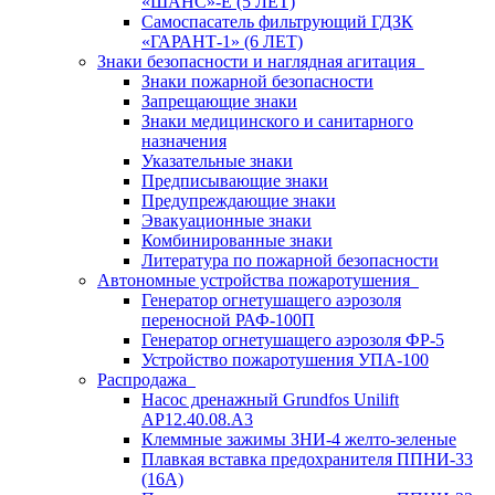
«ШАНС»-Е (5 ЛЕТ)
Самоспасатель фильтрующий ГДЗК
«ГАРАНТ-1» (6 ЛЕТ)
Знаки безопасности и наглядная агитация
Знаки пожарной безопасности
Запрещающие знаки
Знаки медицинского и санитарного
назначения
Указательные знаки
Предписывающие знаки
Предупреждающие знаки
Эвакуационные знаки
Комбинированные знаки
Литература по пожарной безопасности
Автономные устройства пожаротушения
Генератор огнетушащего аэрозоля
переносной РАФ-100П
Генератор огнетушащего аэрозоля ФР-5
Устройство пожаротушения УПА-100
Распродажа
Насос дренажный Grundfos Unilift
АP12.40.08.A3
Клеммные зажимы ЗНИ-4 желто-зеленые
Плавкая вставка предохранителя ППНИ-33
(16А)