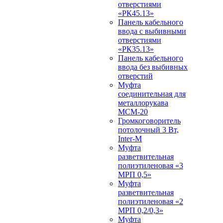
отверстиями
«РК45.13»
Панель кабельного
ввода с выбивными
отверстиями
«РК35.13»
Панель кабельного
ввода без выбивных
отверстий
Муфта
соединительная для
металлорукава
МСМ-20
Громкоговоритель
потолочный 3 Вт,
Inter-M
Муфта
разветвительная
полиэтиленовая «3
МРП 0,5»
Муфта
разветвительная
полиэтиленовая «2
МРП 0,2/0,3»
Муфта