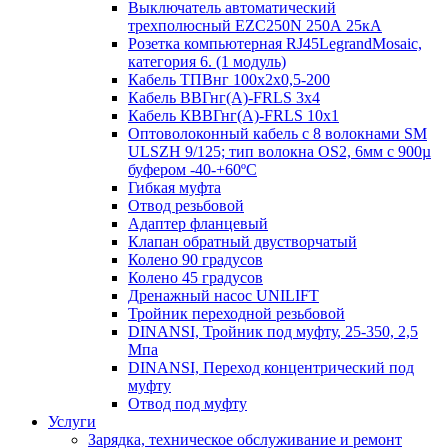
Выключатель автоматический
трехполюсный EZC250N 250А 25кА
Розетка компьютерная RJ45LegrandMosaic,
категория 6. (1 модуль)
Кабель ТПВнг 100х2х0,5-200
Кабель ВВГнг(А)-FRLS 3х4
Кабель КВВГнг(А)-FRLS 10х1
Оптоволоконный кабель с 8 волокнами SM
ULSZH 9/125; тип волокна OS2, 6мм с 900µ
буфером -40-+60ºC
Гибкая муфта
Отвод резьбовой
Адаптер фланцевый
Клапан обратный двустворчатый
Колено 90 градусов
Колено 45 градусов
Дренажный насос UNILIFT
Тройник переходной резьбовой
DINANSI, Тройник под муфту, 25-350, 2,5
Мпа
DINANSI, Переход концентрический под
муфту
Отвод под муфту
Услуги
Зарядка, техническое обслуживание и ремонт