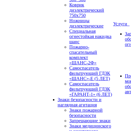
Коврик
диэлектрический
750х750
Ножницы
Услуги
диэлектрические
Специальная
За
огнестойкая накидка
об
шанс
ог
Пожарно-
спасательный
комплект
«ШАНС-2Ф»
Самоспасатель
фильтрующий ГДЗК
Пр
«ШАНС»-Е (5 ЛЕТ)
мо
Самоспасатель
об
фильтрующий ГДЗК
ав
«ГАРАНТ-1» (6 ЛЕТ)
Знаки безопасности и
наглядная агитация
Знаки пожарной
безопасности
Запрещающие знаки
Знаки медицинского