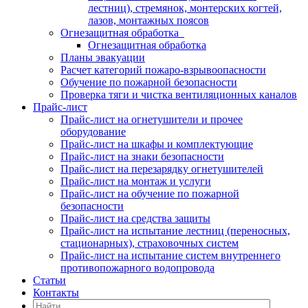
лестниц), стремянок, монтерских когтей,
лазов, монтажных поясов
Огнезащитная обработка
Огнезащитная обработка
Планы эвакуации
Расчет категорий пожаро-взрывоопасности
Обучение по пожарной безопасности
Проверка тяги и чистка вентиляционных каналов
Прайс-лист
Прайс-лист на огнетушители и прочее
оборудование
Прайс-лист на шкафы и комплектующие
Прайс-лист на знаки безопасности
Прайс-лист на перезарядку огнетушителей
Прайс-лист на монтаж и услуги
Прайс-лист на обучение по пожарной
безопасности
Прайс-лист на средства защиты
Прайс-лист на испытание лестниц (переносных,
стационарных), страховочных систем
Прайс-лист на испытание систем внутреннего
противопожарного водопровода
Статьи
Контакты