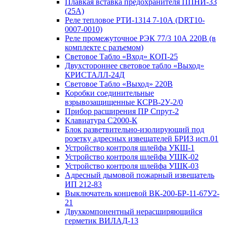
Плавкая вставка предохранителя ППНИ-33
(25А)
Реле тепловое РТИ-1314 7-10А (DRT10-
0007-0010)
Реле промежуточное РЭК 77/3 10А 220В (в
комплекте с разъемом)
Световое Табло «Вход» КОП-25
Двухстороннее световое табло «Выход»
КРИСТАЛЛ-24Д
Световое Табло «Выход» 220В
Коробки соединительные
взрывозащищенные КСРВ-2У-2/0
Прибор расширения ПР Спрут-2
Клавиатура С2000-К
Блок разветвительно-изолирующий под
розетку адресных извещателей БРИЗ исп.01
Устройство контроля шлейфа УКШ-1
Устройство контроля шлейфа УШК-02
Устройство контроля шлейфа УШК-03
Адресный дымовой пожарный извещатель
ИП 212-83
Выключатель концевой ВК-200-БР-11-67У2-
21
Двухкомпонентный нерасширяющийся
герметик ВИЛАД-13