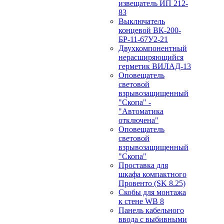
извещатель ИП 212-
83
Выключатель
концевой ВК-200-
БР-11-67У2-21
Двухкомпонентный
нерасширяющийся
герметик ВИЛАД-13
Оповещатель
световой
взрывозащищенный
"Скопа" -
"Автоматика
отключена"
Оповещатель
световой
взрывозащищенный
"Скопа"
Проставка для
шкафа компактного
Провенто (SK 8.25)
Скобы для монтажа
к стене WB 8
Панель кабельного
ввода с выбивными