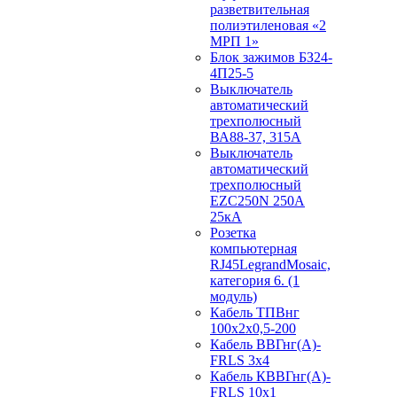
разветвительная
полиэтиленовая «2
МРП 1»
Блок зажимов БЗ24-
4П25-5
Выключатель
автоматический
трехполюсный
ВА88-37, 315А
Выключатель
автоматический
трехполюсный
EZC250N 250А
25кА
Розетка
компьютерная
RJ45LegrandMosaic,
категория 6. (1
модуль)
Кабель ТПВнг
100х2х0,5-200
Кабель ВВГнг(А)-
FRLS 3х4
Кабель КВВГнг(А)-
FRLS 10х1