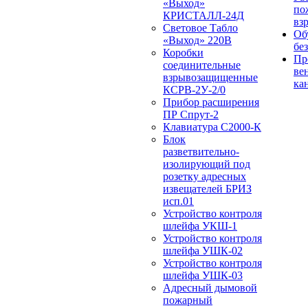
«Выход»
по
КРИСТАЛЛ-24Д
вз
Световое Табло
Об
«Выход» 220В
бе
Коробки
Пр
соединительные
ве
взрывозащищенные
ка
КСРВ-2У-2/0
Прибор расширения
ПР Спрут-2
Клавиатура С2000-К
Блок
разветвительно-
изолирующий под
розетку адресных
извещателей БРИЗ
исп.01
Устройство контроля
шлейфа УКШ-1
Устройство контроля
шлейфа УШК-02
Устройство контроля
шлейфа УШК-03
Адресный дымовой
пожарный