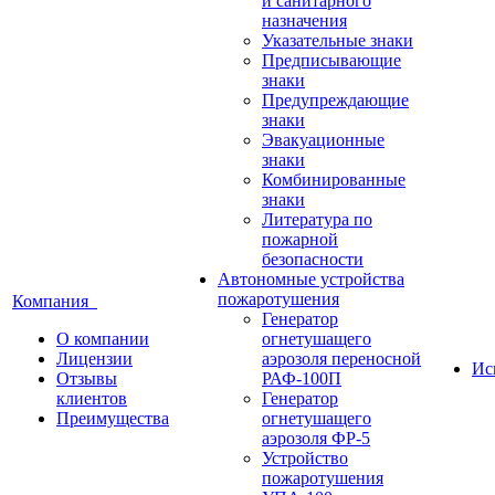
и санитарного
назначения
Указательные знаки
Предписывающие
знаки
Предупреждающие
знаки
Эвакуационные
знаки
Комбинированные
знаки
Литература по
пожарной
безопасности
Автономные устройства
пожаротушения
Компания
Генератор
О компании
огнетушащего
Лицензии
аэрозоля переносной
Ис
Отзывы
РАФ-100П
клиентов
Генератор
Преимущества
огнетушащего
аэрозоля ФР-5
Устройство
пожаротушения