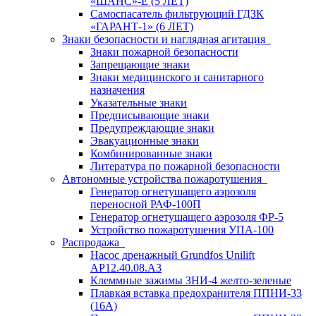
«ШАНС»-Е (5 ЛЕТ)
Самоспасатель фильтрующий ГДЗК
«ГАРАНТ-1» (6 ЛЕТ)
Знаки безопасности и наглядная агитация
Знаки пожарной безопасности
Запрещающие знаки
Знаки медицинского и санитарного
назначения
Указательные знаки
Предписывающие знаки
Предупреждающие знаки
Эвакуационные знаки
Комбинированные знаки
Литература по пожарной безопасности
Автономные устройства пожаротушения
Генератор огнетушащего аэрозоля
переносной РАФ-100П
Генератор огнетушащего аэрозоля ФР-5
Устройство пожаротушения УПА-100
Распродажа
Насос дренажный Grundfos Unilift
АP12.40.08.A3
Клеммные зажимы ЗНИ-4 желто-зеленые
Плавкая вставка предохранителя ППНИ-33
(16А)