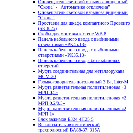
Оповещатель световой взрывозащищенный
"Скопа" - "Автоматика отключена"
Оповещатель световой взрывозащищенный
"Скопа"
Проставка для шкафа компактного Провенто
(SK 8.25)
Скобы для монтажа к стене WB 8
Панель кабельного ввода с выбивными
отверстиями «РК45.13»
Панель кабельного ввода с выбивными
отверстиями «РК35.13»
Панель кабельного ввода без выбивных
отверстий
Муфта соединительная для металлорукава
МСМ-20
Громкоговоритель потолочный 3 Вт, Inter-M
Муфта разветвительная полиэтиленовая «3
МРП 0,5»
Муфта разветвительная полиэтиленовая «2
МРП 0,2/0,3»
Муфта разветвительная полиэтиленовая «2
МРП 1»
Блок зажимов БЗ24-4П25-5
Выключатель автоматический
трехполюсный ВА88-37, 315А