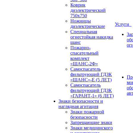
Коврик
диэлектрический
750х750
Ножницы
Услуги
диэлектрические
Специальная
За
огнестойкая накидка
об
шанс
ог
Пожарно-
спасательный
комплект
«ШАНС-2Ф»
Самоспасатель
фильтрующий ГДЗК
Пр
«ШАНС»-Е (5 ЛЕТ)
мо
Самоспасатель
об
фильтрующий ГДЗК
ав
«ГАРАНТ-1» (6 ЛЕТ)
Знаки безопасности и
наглядная агитация
Знаки пожарной
безопасности
Запрещающие знаки
Знаки медицинского