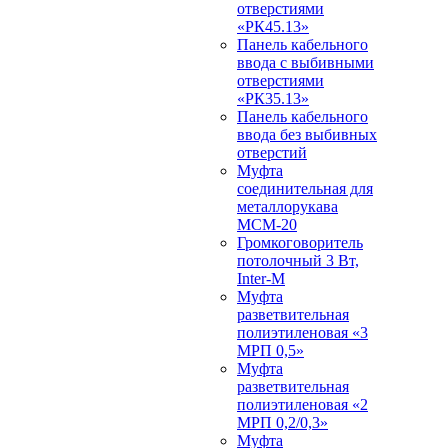
отверстиями
«РК45.13»
Панель кабельного
ввода с выбивными
отверстиями
«РК35.13»
Панель кабельного
ввода без выбивных
отверстий
Муфта
соединительная для
металлорукава
МСМ-20
Громкоговоритель
потолочный 3 Вт,
Inter-M
Муфта
разветвительная
полиэтиленовая «3
МРП 0,5»
Муфта
разветвительная
полиэтиленовая «2
МРП 0,2/0,3»
Муфта