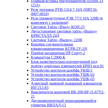
Плавкая вставка предохранителя ППНИ-33
(25А)
Реле тепловое РТИ-1314 7-10А (DRT10-
0007-0010)
Реле промежуточное РЭК 77/3 10А 220В (в
комплекте с разъемом)
Световое Табло «Вход» КОП-25
Двухстороннее световое табло «Выход»
КРИСТАЛЛ-24Д
Световое Табло «Выход» 220В
Коробки соединительные
взрывозащищенные КСРВ-2У-2/0
Прибор расширения ПР Спрут-2
Клавиатура С2000-К
Блок разветвительно-изолирующий под
розетку адресных извещателей БРИЗ исп.01
Устройство контроля шлейфа УКШ-1
Устройство контроля шлейфа УШК-02
Устройство контроля шлейфа УШК-03
Адресный дымовой пожарный извещатель
ИП 212-83
Выключатель концевой ВК-200-БР-11-67У2-
21
Двухкомпонентный нерасширяющийся
герметик ВИЛАД-13