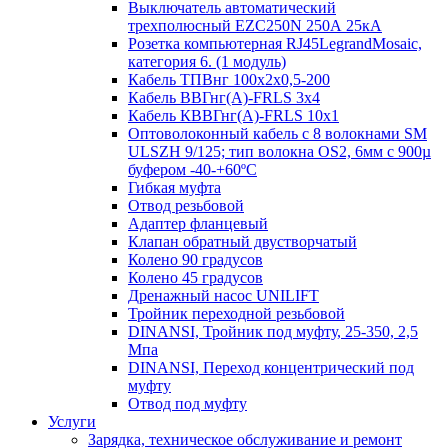
Выключатель автоматический
трехполюсный EZC250N 250А 25кА
Розетка компьютерная RJ45LegrandMosaic,
категория 6. (1 модуль)
Кабель ТПВнг 100х2х0,5-200
Кабель ВВГнг(А)-FRLS 3х4
Кабель КВВГнг(А)-FRLS 10х1
Оптоволоконный кабель с 8 волокнами SM
ULSZH 9/125; тип волокна OS2, 6мм с 900µ
буфером -40-+60ºC
Гибкая муфта
Отвод резьбовой
Адаптер фланцевый
Клапан обратный двустворчатый
Колено 90 градусов
Колено 45 градусов
Дренажный насос UNILIFT
Тройник переходной резьбовой
DINANSI, Тройник под муфту, 25-350, 2,5
Мпа
DINANSI, Переход концентрический под
муфту
Отвод под муфту
Услуги
Зарядка, техническое обслуживание и ремонт