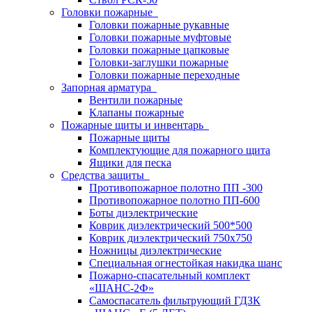
Головки пожарные
Головки пожарные рукавные
Головки пожарные муфтовые
Головки пожарные цапковые
Головки-заглушки пожарные
Головки пожарные переходные
Запорная арматура
Вентили пожарные
Клапаны пожарные
Пожарные щиты и инвентарь
Пожарные щиты
Комплектующие для пожарного щита
Ящики для песка
Средства защиты
Противопожарное полотно ПП -300
Противопожарное полотно ПП-600
Боты диэлектрические
Коврик диэлектрический 500*500
Коврик диэлектрический 750х750
Ножницы диэлектрические
Специальная огнестойкая накидка шанс
Пожарно-спасательный комплект
«ШАНС-2Ф»
Самоспасатель фильтрующий ГДЗК