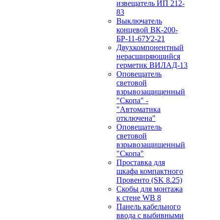
извещатель ИП 212-
83
Выключатель
концевой ВК-200-
БР-11-67У2-21
Двухкомпонентный
нерасширяющийся
герметик ВИЛАД-13
Оповещатель
световой
взрывозащищенный
"Скопа" -
"Автоматика
отключена"
Оповещатель
световой
взрывозащищенный
"Скопа"
Проставка для
шкафа компактного
Провенто (SK 8.25)
Скобы для монтажа
к стене WB 8
Панель кабельного
ввода с выбивными