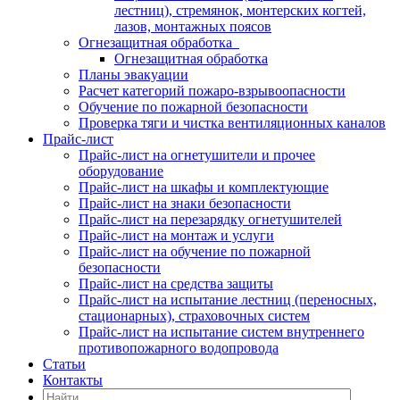
лестниц), стремянок, монтерских когтей,
лазов, монтажных поясов
Огнезащитная обработка
Огнезащитная обработка
Планы эвакуации
Расчет категорий пожаро-взрывоопасности
Обучение по пожарной безопасности
Проверка тяги и чистка вентиляционных каналов
Прайс-лист
Прайс-лист на огнетушители и прочее
оборудование
Прайс-лист на шкафы и комплектующие
Прайс-лист на знаки безопасности
Прайс-лист на перезарядку огнетушителей
Прайс-лист на монтаж и услуги
Прайс-лист на обучение по пожарной
безопасности
Прайс-лист на средства защиты
Прайс-лист на испытание лестниц (переносных,
стационарных), страховочных систем
Прайс-лист на испытание систем внутреннего
противопожарного водопровода
Статьи
Контакты