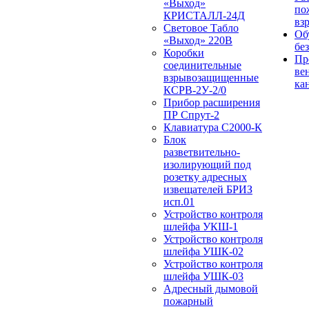
«Выход»
по
КРИСТАЛЛ-24Д
вз
Световое Табло
Об
«Выход» 220В
бе
Коробки
Пр
соединительные
ве
взрывозащищенные
ка
КСРВ-2У-2/0
Прибор расширения
ПР Спрут-2
Клавиатура С2000-К
Блок
разветвительно-
изолирующий под
розетку адресных
извещателей БРИЗ
исп.01
Устройство контроля
шлейфа УКШ-1
Устройство контроля
шлейфа УШК-02
Устройство контроля
шлейфа УШК-03
Адресный дымовой
пожарный