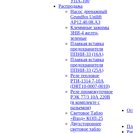
УПА-100
Распродажа
Насос дренажный
Grundfos Unilift
АP12.40.08.A3
Клеммные зажимы
ЗНИ-4 желто-
зеленые
Плавкая вставка
предохранителя
ППНИ-33 (16А)
Плавкая вставка
предохранителя
ППНИ-33 (25А)
Реле тепловое
РТИ-1314 7-10А
(DRT10-0007-0010)
Реле промежуточное
РЭК 77/3 10А 220В
(в комплекте с
разъемом)
Ог
Световое Табло
«Вход» КОП-25
Двухстороннее
Пл
световое табло
Ра