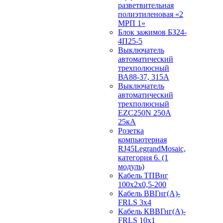
разветвительная
полиэтиленовая «2
МРП 1»
Блок зажимов БЗ24-
4П25-5
Выключатель
автоматический
трехполюсный
ВА88-37, 315А
Выключатель
автоматический
трехполюсный
EZC250N 250А
25кА
Розетка
компьютерная
RJ45LegrandMosaic,
категория 6. (1
модуль)
Кабель ТПВнг
100х2х0,5-200
Кабель ВВГнг(А)-
FRLS 3х4
Кабель КВВГнг(А)-
FRLS 10х1