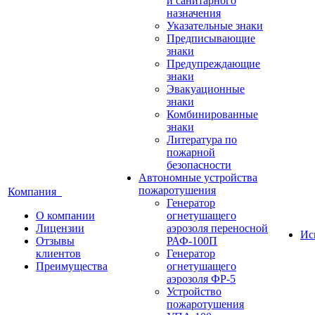
и санитарного
назначения
Указательные знаки
Предписывающие
знаки
Предупреждающие
знаки
Эвакуационные
знаки
Комбинированные
знаки
Литература по
пожарной
безопасности
Автономные устройства
пожаротушения
Компания
Генератор
О компании
огнетушащего
Лицензии
аэрозоля переносной
Ис
Отзывы
РАФ-100П
клиентов
Генератор
Преимущества
огнетушащего
аэрозоля ФР-5
Устройство
пожаротушения