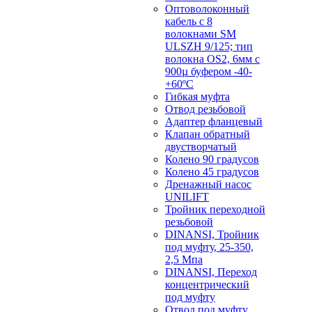
Оптоволоконный
кабель с 8
волокнами SM
ULSZH 9/125; тип
волокна OS2, 6мм с
900µ буфером -40-
+60ºC
Гибкая муфта
Отвод резьбовой
Адаптер фланцевый
Клапан обратный
двустворчатый
Колено 90 градусов
Колено 45 градусов
Дренажный насос
UNILIFT
Тройник переходной
резьбовой
DINANSI, Тройник
под муфту, 25-350,
2,5 Мпа
DINANSI, Переход
концентрический
под муфту
Отвод под муфту