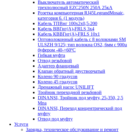
Выключатель автоматический
трехполюсный EZC250N 250А 25кА
Розетка компьютерная RJ45LegrandMosaic,
категория 6. (1 модуль)
Кабель ТПВнг 100х2х0,5-200
Кабель ВВГнг(А)-FRLS 3х4
Кабель КВВГнг(А)-FRLS 10х1
Оптоволоконный кабель с 8 волокнами SM
ULSZH 9/125; тип волокна OS2, 6мм с 900µ
буфером -40-+60ºC
Гибкая муфта
Отвод резьбовой
Адаптер фланцевый
Клапан обратный двустворчатый
Колено 90 градусов
Колено 45 градусов
Дренажный насос UNILIFT
Тройник переходной резьбовой
DINANSI, Тройник под муфту, 25-350, 2,5
Мпа
DINANSI, Переход концентрический под
муфту
Отвод под муфту
Услуги
Зарядка, техническое обслуживание и ремонт