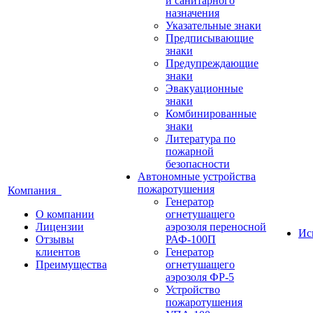
и санитарного
назначения
Указательные знаки
Предписывающие
знаки
Предупреждающие
знаки
Эвакуационные
знаки
Комбинированные
знаки
Литература по
пожарной
безопасности
Автономные устройства
пожаротушения
Компания
Генератор
О компании
огнетушащего
Лицензии
аэрозоля переносной
Ис
Отзывы
РАФ-100П
клиентов
Генератор
Преимущества
огнетушащего
аэрозоля ФР-5
Устройство
пожаротушения