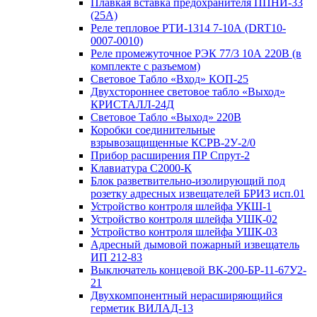
Плавкая вставка предохранителя ППНИ-33
(25А)
Реле тепловое РТИ-1314 7-10А (DRT10-
0007-0010)
Реле промежуточное РЭК 77/3 10А 220В (в
комплекте с разъемом)
Световое Табло «Вход» КОП-25
Двухстороннее световое табло «Выход»
КРИСТАЛЛ-24Д
Световое Табло «Выход» 220В
Коробки соединительные
взрывозащищенные КСРВ-2У-2/0
Прибор расширения ПР Спрут-2
Клавиатура С2000-К
Блок разветвительно-изолирующий под
розетку адресных извещателей БРИЗ исп.01
Устройство контроля шлейфа УКШ-1
Устройство контроля шлейфа УШК-02
Устройство контроля шлейфа УШК-03
Адресный дымовой пожарный извещатель
ИП 212-83
Выключатель концевой ВК-200-БР-11-67У2-
21
Двухкомпонентный нерасширяющийся
герметик ВИЛАД-13