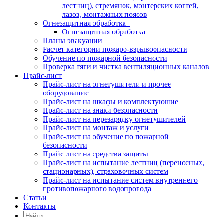
лестниц), стремянок, монтерских когтей,
лазов, монтажных поясов
Огнезащитная обработка
Огнезащитная обработка
Планы эвакуации
Расчет категорий пожаро-взрывоопасности
Обучение по пожарной безопасности
Проверка тяги и чистка вентиляционных каналов
Прайс-лист
Прайс-лист на огнетушители и прочее
оборудование
Прайс-лист на шкафы и комплектующие
Прайс-лист на знаки безопасности
Прайс-лист на перезарядку огнетушителей
Прайс-лист на монтаж и услуги
Прайс-лист на обучение по пожарной
безопасности
Прайс-лист на средства защиты
Прайс-лист на испытание лестниц (переносных,
стационарных), страховочных систем
Прайс-лист на испытание систем внутреннего
противопожарного водопровода
Статьи
Контакты