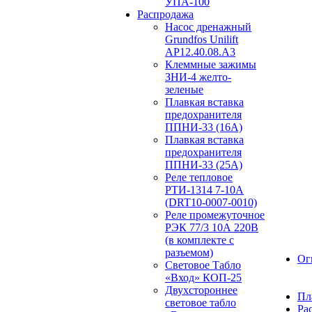
УПА-100
Распродажа
Насос дренажный
Grundfos Unilift
АP12.40.08.A3
Клеммные зажимы
ЗНИ-4 желто-
зеленые
Плавкая вставка
предохранителя
ППНИ-33 (16А)
Плавкая вставка
предохранителя
ППНИ-33 (25А)
Реле тепловое
РТИ-1314 7-10А
(DRT10-0007-0010)
Реле промежуточное
РЭК 77/3 10А 220В
(в комплекте с
разъемом)
Ог
Световое Табло
«Вход» КОП-25
Двухстороннее
Пл
световое табло
Ра