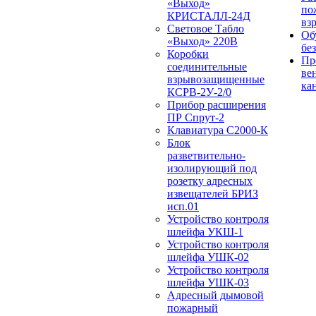
«Выход»
по
КРИСТАЛЛ-24Д
вз
Световое Табло
Об
«Выход» 220В
бе
Коробки
Пр
соединительные
ве
взрывозащищенные
ка
КСРВ-2У-2/0
Прибор расширения
ПР Спрут-2
Клавиатура С2000-К
Блок
разветвительно-
изолирующий под
розетку адресных
извещателей БРИЗ
исп.01
Устройство контроля
шлейфа УКШ-1
Устройство контроля
шлейфа УШК-02
Устройство контроля
шлейфа УШК-03
Адресный дымовой
пожарный