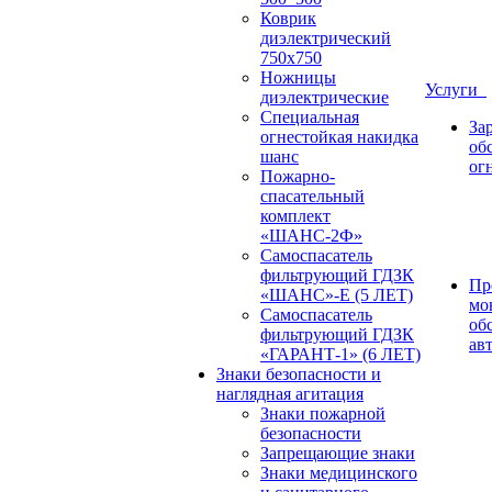
Коврик
диэлектрический
750х750
Ножницы
Услуги
диэлектрические
Специальная
За
огнестойкая накидка
об
шанс
ог
Пожарно-
спасательный
комплект
«ШАНС-2Ф»
Самоспасатель
фильтрующий ГДЗК
Пр
«ШАНС»-Е (5 ЛЕТ)
мо
Самоспасатель
об
фильтрующий ГДЗК
ав
«ГАРАНТ-1» (6 ЛЕТ)
Знаки безопасности и
наглядная агитация
Знаки пожарной
безопасности
Запрещающие знаки
Знаки медицинского