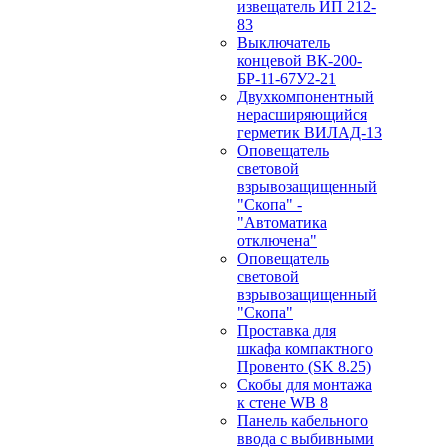
извещатель ИП 212-
83
Выключатель
концевой ВК-200-
БР-11-67У2-21
Двухкомпонентный
нерасширяющийся
герметик ВИЛАД-13
Оповещатель
световой
взрывозащищенный
"Скопа" -
"Автоматика
отключена"
Оповещатель
световой
взрывозащищенный
"Скопа"
Проставка для
шкафа компактного
Провенто (SK 8.25)
Скобы для монтажа
к стене WB 8
Панель кабельного
ввода с выбивными