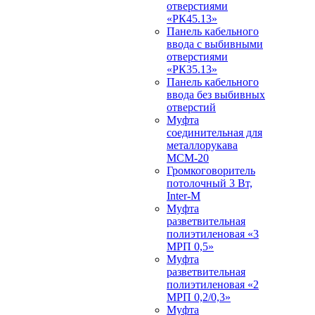
отверстиями
«РК45.13»
Панель кабельного
ввода с выбивными
отверстиями
«РК35.13»
Панель кабельного
ввода без выбивных
отверстий
Муфта
соединительная для
металлорукава
МСМ-20
Громкоговоритель
потолочный 3 Вт,
Inter-M
Муфта
разветвительная
полиэтиленовая «3
МРП 0,5»
Муфта
разветвительная
полиэтиленовая «2
МРП 0,2/0,3»
Муфта