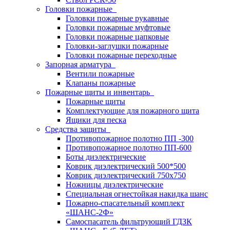
Головки пожарные
Головки пожарные рукавные
Головки пожарные муфтовые
Головки пожарные цапковые
Головки-заглушки пожарные
Головки пожарные переходные
Запорная арматура
Вентили пожарные
Клапаны пожарные
Пожарные щиты и инвентарь
Пожарные щиты
Комплектующие для пожарного щита
Ящики для песка
Средства защиты
Противопожарное полотно ПП -300
Противопожарное полотно ПП-600
Боты диэлектрические
Коврик диэлектрический 500*500
Коврик диэлектрический 750х750
Ножницы диэлектрические
Специальная огнестойкая накидка шанс
Пожарно-спасательный комплект
«ШАНС-2Ф»
Самоспасатель фильтрующий ГДЗК