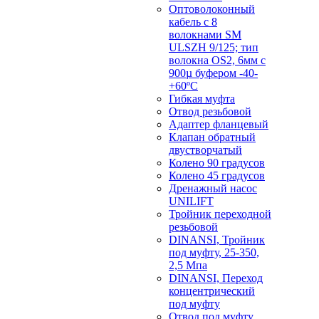
Оптоволоконный
кабель с 8
волокнами SM
ULSZH 9/125; тип
волокна OS2, 6мм с
900µ буфером -40-
+60ºC
Гибкая муфта
Отвод резьбовой
Адаптер фланцевый
Клапан обратный
двустворчатый
Колено 90 градусов
Колено 45 градусов
Дренажный насос
UNILIFT
Тройник переходной
резьбовой
DINANSI, Тройник
под муфту, 25-350,
2,5 Мпа
DINANSI, Переход
концентрический
под муфту
Отвод под муфту