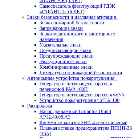
«ШАНС»-Е (5 ЛЕТ)
Самоспасатель фильтрующий ГДЗК
«ГАРАНТ-1» (6 ЛЕТ)
Знаки безопасности и наглядная агитация
Знаки пожарной безопасности
Запрещающие знаки
Знаки медицинского и санитарного
назначения
Указательные знаки
Предписывающие знаки
Предупреждающие знаки
Эвакуационные знаки
Комбинированные знаки
Литература по пожарной безопасности
Автономные устройства пожаротушения
Генератор огнетушащего аэрозоля
переносной РАФ-100П
Генератор огнетушащего аэрозоля ФР-5
Устройство пожаротушения УПА-100
Распродажа
Насос дренажный Grundfos Unilift
АP12.40.08.A3
Клеммные зажимы ЗНИ-4 желто-зеленые
Плавкая вставка предохранителя ППНИ-33
(16А)