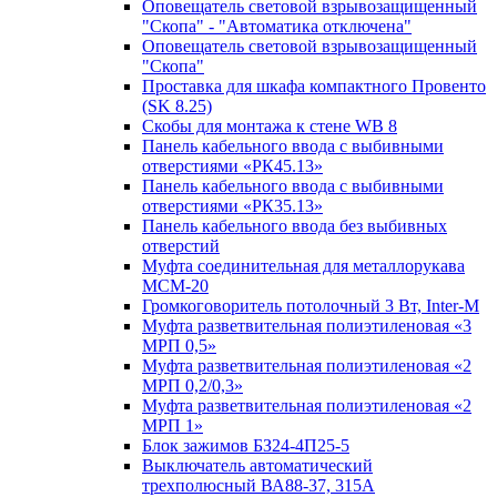
Оповещатель световой взрывозащищенный
"Скопа" - "Автоматика отключена"
Оповещатель световой взрывозащищенный
"Скопа"
Проставка для шкафа компактного Провенто
(SK 8.25)
Скобы для монтажа к стене WB 8
Панель кабельного ввода с выбивными
отверстиями «РК45.13»
Панель кабельного ввода с выбивными
отверстиями «РК35.13»
Панель кабельного ввода без выбивных
отверстий
Муфта соединительная для металлорукава
МСМ-20
Громкоговоритель потолочный 3 Вт, Inter-M
Муфта разветвительная полиэтиленовая «3
МРП 0,5»
Муфта разветвительная полиэтиленовая «2
МРП 0,2/0,3»
Муфта разветвительная полиэтиленовая «2
МРП 1»
Блок зажимов БЗ24-4П25-5
Выключатель автоматический
трехполюсный ВА88-37, 315А