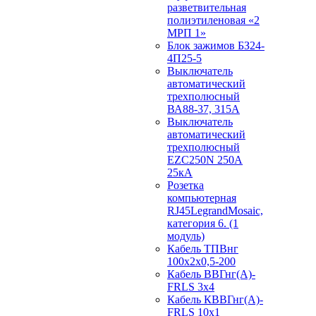
разветвительная
полиэтиленовая «2
МРП 1»
Блок зажимов БЗ24-
4П25-5
Выключатель
автоматический
трехполюсный
ВА88-37, 315А
Выключатель
автоматический
трехполюсный
EZC250N 250А
25кА
Розетка
компьютерная
RJ45LegrandMosaic,
категория 6. (1
модуль)
Кабель ТПВнг
100х2х0,5-200
Кабель ВВГнг(А)-
FRLS 3х4
Кабель КВВГнг(А)-
FRLS 10х1