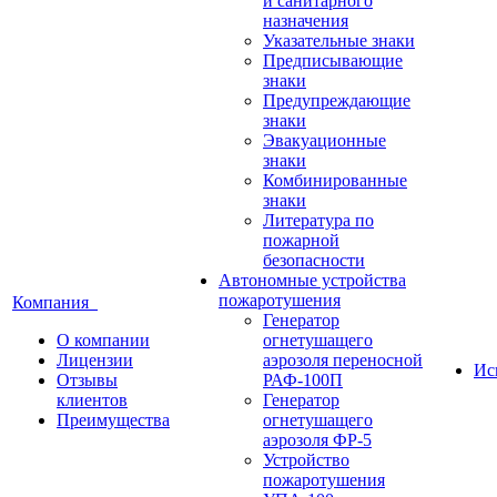
и санитарного
назначения
Указательные знаки
Предписывающие
знаки
Предупреждающие
знаки
Эвакуационные
знаки
Комбинированные
знаки
Литература по
пожарной
безопасности
Автономные устройства
пожаротушения
Компания
Генератор
О компании
огнетушащего
Лицензии
аэрозоля переносной
Ис
Отзывы
РАФ-100П
клиентов
Генератор
Преимущества
огнетушащего
аэрозоля ФР-5
Устройство
пожаротушения