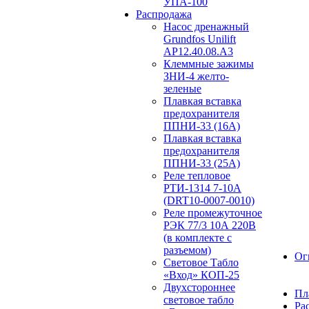
УПА-100
Распродажа
Насос дренажный
Grundfos Unilift
АP12.40.08.A3
Клеммные зажимы
ЗНИ-4 желто-
зеленые
Плавкая вставка
предохранителя
ППНИ-33 (16А)
Плавкая вставка
предохранителя
ППНИ-33 (25А)
Реле тепловое
РТИ-1314 7-10А
(DRT10-0007-0010)
Реле промежуточное
РЭК 77/3 10А 220В
(в комплекте с
разъемом)
Ог
Световое Табло
«Вход» КОП-25
Двухстороннее
Пл
световое табло
Ра