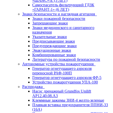
«ШАНС»-Е (5 ЛЕТ)
Самоспасатель фильтрующий ГДЗК
«ГАРАНТ-1» (6 ЛЕТ)
Знаки безопасности и наглядная агитация
Знаки пожарной безопасности
Запрещающие знаки
Знаки медицинского и санитарного
назначения
Указательные знаки
Предписывающие знаки
Предупреждающие знаки
Эвакуационные знаки
Комбинированные знаки
Литература по пожарной безопасности
Автономные устройства пожаротушения
Генератор огнетушащего аэрозоля
переносной РАФ-100П
Генератор огнетушащего аэрозоля ФР-5
Устройство пожаротушения УПА-100
Распродажа
Насос дренажный Grundfos Unilift
АP12.40.08.A3
Клеммные зажимы ЗНИ-4 желто-зеленые
Плавкая вставка предохранителя ППНИ-33
(16А)