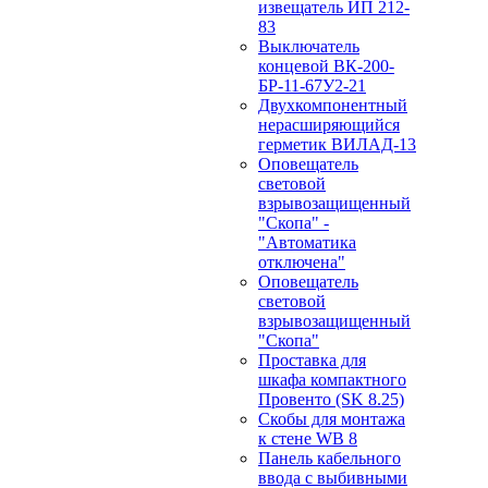
извещатель ИП 212-
83
Выключатель
концевой ВК-200-
БР-11-67У2-21
Двухкомпонентный
нерасширяющийся
герметик ВИЛАД-13
Оповещатель
световой
взрывозащищенный
"Скопа" -
"Автоматика
отключена"
Оповещатель
световой
взрывозащищенный
"Скопа"
Проставка для
шкафа компактного
Провенто (SK 8.25)
Скобы для монтажа
к стене WB 8
Панель кабельного
ввода с выбивными