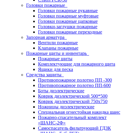
Головки пожарные
Головки пожарные рукавные
Головки пожарные муфтовые
Головки пожарные цапковые
Головки-заглушки пожарные
Головки пожарные переходные
Запорная арматура
Вентили пожарные
Клапаны пожарные
Пожарные щиты и инвентарь
Пожарные щиты
Комплектующие для пожарного щита
Ящики для песка
Средства защиты
Противопожарное полотно ПП -300
Противопожарное полотно ПП-600
Боты диэлектрические
Коврик диэлектрический 500*500
Коврик диэлектрический 750х750
Ножницы диэлектрические
Специальная огнестойкая накидка шанс
Пожарно-спасательный комплект
«ШАНС-2Ф»
Самоспасатель фильтрующий ГДЗК