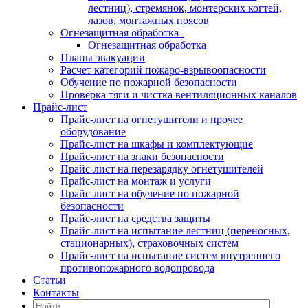
лестниц), стремянок, монтерских когтей,
лазов, монтажных поясов
Огнезащитная обработка
Огнезащитная обработка
Планы эвакуации
Расчет категорий пожаро-взрывоопасности
Обучение по пожарной безопасности
Проверка тяги и чистка вентиляционных каналов
Прайс-лист
Прайс-лист на огнетушители и прочее
оборудование
Прайс-лист на шкафы и комплектующие
Прайс-лист на знаки безопасности
Прайс-лист на перезарядку огнетушителей
Прайс-лист на монтаж и услуги
Прайс-лист на обучение по пожарной
безопасности
Прайс-лист на средства защиты
Прайс-лист на испытание лестниц (переносных,
стационарных), страховочных систем
Прайс-лист на испытание систем внутреннего
противопожарного водопровода
Статьи
Контакты