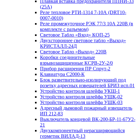
Плавкая вставка предохранителя ППНИ-33
(25А)
Реле тепловое РТИ-1314 7-10А (DRT10-
0007-0010)
Реле промежуточное РЭК 77/3 10А 220В (в
комплекте с разъемом)
Световое Табло «Вход» КОП-25
Двухстороннее световое табло «Выход»
КРИСТАЛЛ-24Д
Световое Табло «Выход» 220В
Коробки соединительные
взрывозащищенные КСРВ-2У-2/0
Прибор расширения ПР Спрут-2
Клавиатура С2000-К
Блок разветвительно-изолирующий под
розетку адресных извещателей БРИЗ исп.01
Устройство контроля шлейфа УКШ-1
Устройство контроля шлейфа УШК-02
Устройство контроля шлейфа УШК-03
Адресный дымовой пожарный извещатель
ИП 212-83
Выключатель концевой ВК-200-БР-11-67У2-
21
Двухкомпонентный нерасширяющийся
герметик ВИЛАД-13