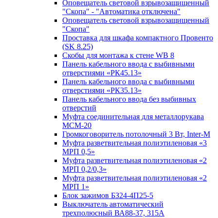
Оповещатель световой взрывозащищенный
"Скопа" - "Автоматика отключена"
Оповещатель световой взрывозащищенный
"Скопа"
Проставка для шкафа компактного Провенто
(SK 8.25)
Скобы для монтажа к стене WB 8
Панель кабельного ввода с выбивными
отверстиями «РК45.13»
Панель кабельного ввода с выбивными
отверстиями «РК35.13»
Панель кабельного ввода без выбивных
отверстий
Муфта соединительная для металлорукава
МСМ-20
Громкоговоритель потолочный 3 Вт, Inter-M
Муфта разветвительная полиэтиленовая «3
МРП 0,5»
Муфта разветвительная полиэтиленовая «2
МРП 0,2/0,3»
Муфта разветвительная полиэтиленовая «2
МРП 1»
Блок зажимов БЗ24-4П25-5
Выключатель автоматический
трехполюсный ВА88-37, 315А