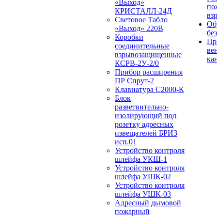
«Выход»
по
КРИСТАЛЛ-24Д
вз
Световое Табло
Об
«Выход» 220В
бе
Коробки
Пр
соединительные
ве
взрывозащищенные
ка
КСРВ-2У-2/0
Прибор расширения
ПР Спрут-2
Клавиатура С2000-К
Блок
разветвительно-
изолирующий под
розетку адресных
извещателей БРИЗ
исп.01
Устройство контроля
шлейфа УКШ-1
Устройство контроля
шлейфа УШК-02
Устройство контроля
шлейфа УШК-03
Адресный дымовой
пожарный