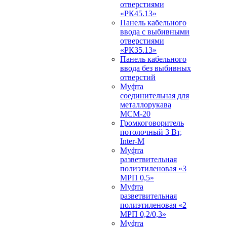
отверстиями
«РК45.13»
Панель кабельного
ввода с выбивными
отверстиями
«РК35.13»
Панель кабельного
ввода без выбивных
отверстий
Муфта
соединительная для
металлорукава
МСМ-20
Громкоговоритель
потолочный 3 Вт,
Inter-M
Муфта
разветвительная
полиэтиленовая «3
МРП 0,5»
Муфта
разветвительная
полиэтиленовая «2
МРП 0,2/0,3»
Муфта