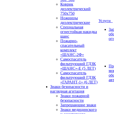
Коврик
диэлектрический
750х750
Ножницы
Услуги
диэлектрические
Специальная
За
огнестойкая накидка
об
шанс
ог
Пожарно-
спасательный
комплект
«ШАНС-2Ф»
Самоспасатель
фильтрующий ГДЗК
Пр
«ШАНС»-Е (5 ЛЕТ)
мо
Самоспасатель
об
фильтрующий ГДЗК
ав
«ГАРАНТ-1» (6 ЛЕТ)
Знаки безопасности и
наглядная агитация
Знаки пожарной
безопасности
Запрещающие знаки
Знаки медицинского