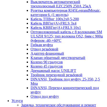
Выключатель автоматический
трехполюсный EZC250N 250А 25кА
Розетка компьютерная RJ45LegrandMosaic,
категория 6. (1 модуль)
Кабель ТПВнг 100х2х0,5-200
Кабель ВВГнг(А)-FRLS 3х4
Кабель КВВГнг(А)-FRLS 10х1
Оптоволоконный кабель с 8 волокнами SM
ULSZH 9/125; тип волокна OS2, 6мм с 900µ
буфером -40-+60ºC
Гибкая муфта
Отвод резьбовой
Адаптер фланцевый
Клапан обратный двустворчатый
Колено 90 градусов
Колено 45 градусов
Дренажный насос UNILIFT
Тройник переходной резьбовой
DINANSI, Тройник под муфту, 25-350, 2,5
Мпа
DINANSI, Переход концентрический под
муфту
Отвод под муфту
Услуги
Зарядка, техническое обслуживание и ремонт