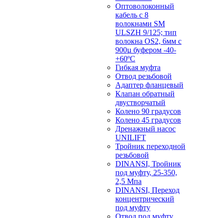
Оптоволоконный
кабель с 8
волокнами SM
ULSZH 9/125; тип
волокна OS2, 6мм с
900µ буфером -40-
+60ºC
Гибкая муфта
Отвод резьбовой
Адаптер фланцевый
Клапан обратный
двустворчатый
Колено 90 градусов
Колено 45 градусов
Дренажный насос
UNILIFT
Тройник переходной
резьбовой
DINANSI, Тройник
под муфту, 25-350,
2,5 Мпа
DINANSI, Переход
концентрический
под муфту
Отвод под муфту