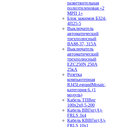
разветвительная
полиэтиленовая «2
МРП 1»
Блок зажимов БЗ24-
4П25-5
Выключатель
автоматический
трехполюсный
ВА88-37, 315А
Выключатель
автоматический
трехполюсный
EZC250N 250А
25кА
Розетка
компьютерная
RJ45LegrandMosaic,
категория 6. (1
модуль)
Кабель ТПВнг
100х2х0,5-200
Кабель ВВГнг(А)-
FRLS 3х4
Кабель КВВГнг(А)-
FRLS 10х1