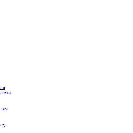
ели
ители
елям
ие)