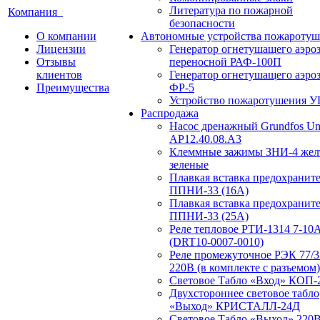
Литература по пожарной
Компания
безопасности
О компании
Автономные устройства пожаротуш
Лицензии
Генератор огнетушащего аэро
Отзывы
переносной РАФ-100П
клиентов
Генератор огнетушащего аэро
Преимущества
ФР-5
Устройство пожаротушения 
Распродажа
Насос дренажный Grundfos Uni
АP12.40.08.A3
Клеммные зажимы ЗНИ-4 жел
зеленые
Плавкая вставка предохранит
ППНИ-33 (16А)
Плавкая вставка предохранит
ППНИ-33 (25А)
Реле тепловое РТИ-1314 7-10
(DRT10-0007-0010)
Реле промежуточное РЭК 77/3
220В (в комплекте с разъемом)
Световое Табло «Вход» КОП-
Двухстороннее световое табло
«Выход» КРИСТАЛЛ-24Д
Световое Табло «Выход» 220