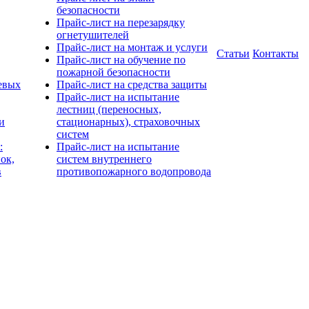
безопасности
Прайс-лист на перезарядку
огнетушителей
Прайс-лист на монтаж и услуги
Статьи
Контакты
Прайс-лист на обучение по
пожарной безопасности
евых
Прайс-лист на средства защиты
Прайс-лист на испытание
лестниц (переносных,
и
стационарных), страховочных
систем
:
Прайс-лист на испытание
ок,
систем внутреннего
в
противопожарного водопровода