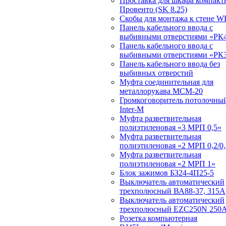
Проставка для шкафа компакт
Провенто (SK 8.25)
Скобы для монтажа к стене W
Панель кабельного ввода с
выбивными отверстиями «РК4
Панель кабельного ввода с
выбивными отверстиями «РК3
Панель кабельного ввода без
выбивных отверстий
Муфта соединительная для
металлорукава МСМ-20
Громкоговоритель потолочный
Inter-M
Муфта разветвительная
полиэтиленовая «3 МРП 0,5»
Муфта разветвительная
полиэтиленовая «2 МРП 0,2/0,
Муфта разветвительная
полиэтиленовая «2 МРП 1»
Блок зажимов БЗ24-4П25-5
Выключатель автоматический
трехполюсный ВА88-37, 315А
Выключатель автоматический
трехполюсный EZC250N 250
Розетка компьютерная