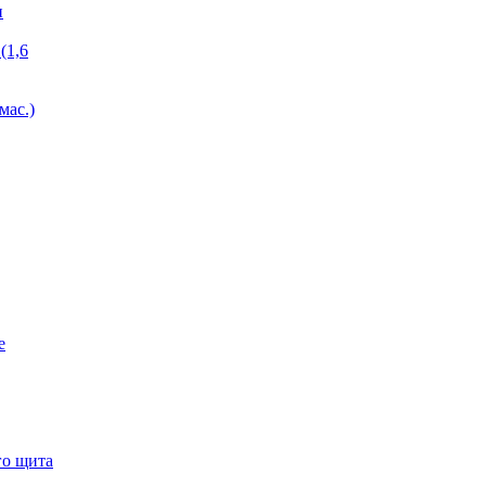
и
(1,6
мас.)
е
го щита