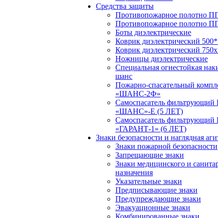
Средства защиты
Противопожарное полотно ПП
Противопожарное полотно П
Боты диэлектрические
Коврик диэлектрический 500*
Коврик диэлектрический 750х
Ножницы диэлектрические
Специальная огнестойкая нак
шанс
Пожарно-спасательный компл
«ШАНС-2Ф»
Самоспасатель фильтрующий
«ШАНС»-Е (5 ЛЕТ)
Самоспасатель фильтрующий
«ГАРАНТ-1» (6 ЛЕТ)
Знаки безопасности и наглядная аг
Знаки пожарной безопасности
Запрещающие знаки
Знаки медицинского и санита
назначения
Указательные знаки
Предписывающие знаки
Предупреждающие знаки
Эвакуационные знаки
Комбинированные знаки