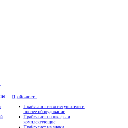
т
ние
Прайс-лист
и
Прайс-лист на огнетушители и
прочее оборудование
ей
Прайс-лист на шкафы и
комплектующие
Прайс-лист на знаки