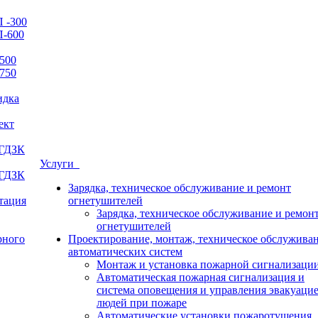
 -300
П-600
500
750
идка
ект
 ГДЗК
Услуги
 ГДЗК
Зарядка, техническое обслуживание и ремонт
итация
огнетушителей
Зарядка, техническое обслуживание и ремон
огнетушителей
рного
Проектирование, монтаж, техническое обслужива
автоматических систем
Монтаж и установка пожарной сигнализаци
Автоматическая пожарная сигнализация и
система оповещения и управления эвакуаци
людей при пожаре
Автоматические установки пожаротушения