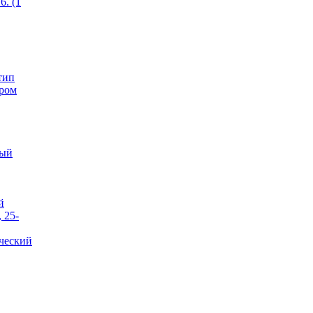
6. (1
тип
ером
тый
й
 25-
ческий