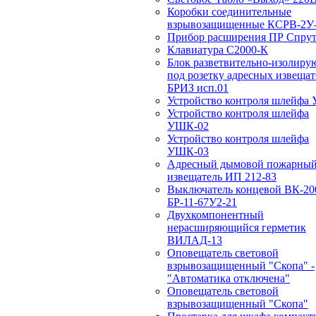
Коробки соединительные
взрывозащищенные КСРВ-2У-
Прибор расширения ПР Спрут
Клавиатура С2000-К
Блок разветвительно-изолир
под розетку адресных извещат
БРИЗ исп.01
Устройство контроля шлейфа
Устройство контроля шлейфа
УШК-02
Устройство контроля шлейфа
УШК-03
Адресный дымовой пожарны
извещатель ИП 212-83
Выключатель концевой ВК-20
БР-11-67У2-21
Двухкомпонентный
нерасширяющийся герметик
ВИЛАД-13
Оповещатель световой
взрывозащищенный "Скопа" -
"Автоматика отключена"
Оповещатель световой
взрывозащищенный "Скопа"