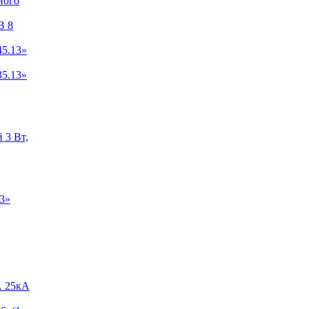
ного
B 8
5.13»
5.13»
 3 Вт,
3»
А 25кА