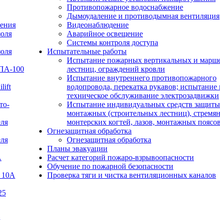
Противопожарное водоснабжение
Дымоудаление и противодымная вентиляция
ения
Видеонаблюдение
золя
Аварийное освещение
Системы контроля доступа
золя
Испытательные работы
Испытание пожарных вертикальных и марш
УПА-100
лестниц, ограждений кровли
Испытание внутреннего противопожарного
lift
водопровода, перекатка рукавов; испытание 
техническое обслуживание электрозадвижки
то-
Испытание индивидуальных средств защиты
монтажных (строительных лестниц), стремян
еля
монтерских когтей, лазов, монтажных поясо
Огнезащитная обработка
еля
Огнезащитная обработка
Планы эвакуации
А
Расчет категорий пожаро-взрывоопасности
Обучение по пожарной безопасности
 10А
Проверка тяги и чистка вентиляционных каналов
25
В