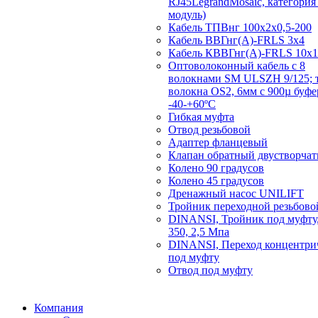
RJ45LegrandMosaic, категория 
модуль)
Кабель ТПВнг 100х2х0,5-200
Кабель ВВГнг(А)-FRLS 3х4
Кабель КВВГнг(А)-FRLS 10х1
Оптоволоконный кабель с 8
волокнами SM ULSZH 9/125; 
волокна OS2, 6мм с 900µ буф
-40-+60ºC
Гибкая муфта
Отвод резьбовой
Адаптер фланцевый
Клапан обратный двустворча
Колено 90 градусов
Колено 45 градусов
Дренажный насос UNILIFT
Тройник переходной резьбово
DINANSI, Тройник под муфту,
350, 2,5 Мпа
DINANSI, Переход концентри
под муфту
Отвод под муфту
Компания