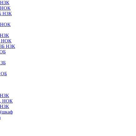
 НЗК
 НОК
Б НЗК
 НОК
 НЗК
Б НОК
ЗБ НЗК
НОБ
НЗБ
НОБ
 НЗК
, НОК
 НЗК
(шкаф
а