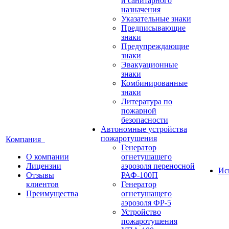
и санитарного
назначения
Указательные знаки
Предписывающие
знаки
Предупреждающие
знаки
Эвакуационные
знаки
Комбинированные
знаки
Литература по
пожарной
безопасности
Автономные устройства
пожаротушения
Компания
Генератор
О компании
огнетушащего
Лицензии
аэрозоля переносной
Ис
Отзывы
РАФ-100П
клиентов
Генератор
Преимущества
огнетушащего
аэрозоля ФР-5
Устройство
пожаротушения