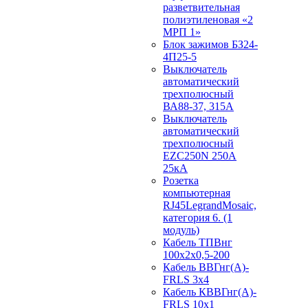
разветвительная
полиэтиленовая «2
МРП 1»
Блок зажимов БЗ24-
4П25-5
Выключатель
автоматический
трехполюсный
ВА88-37, 315А
Выключатель
автоматический
трехполюсный
EZC250N 250А
25кА
Розетка
компьютерная
RJ45LegrandMosaic,
категория 6. (1
модуль)
Кабель ТПВнг
100х2х0,5-200
Кабель ВВГнг(А)-
FRLS 3х4
Кабель КВВГнг(А)-
FRLS 10х1