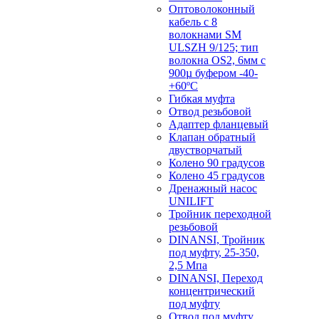
Оптоволоконный
кабель с 8
волокнами SM
ULSZH 9/125; тип
волокна OS2, 6мм с
900µ буфером -40-
+60ºC
Гибкая муфта
Отвод резьбовой
Адаптер фланцевый
Клапан обратный
двустворчатый
Колено 90 градусов
Колено 45 градусов
Дренажный насос
UNILIFT
Тройник переходной
резьбовой
DINANSI, Тройник
под муфту, 25-350,
2,5 Мпа
DINANSI, Переход
концентрический
под муфту
Отвод под муфту