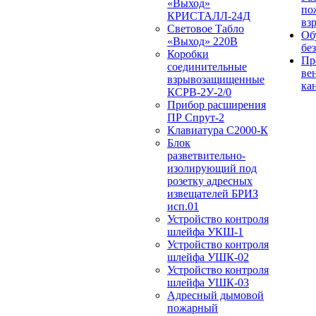
«Выход»
по
КРИСТАЛЛ-24Д
вз
Световое Табло
Об
«Выход» 220В
бе
Коробки
Пр
соединительные
ве
взрывозащищенные
ка
КСРВ-2У-2/0
Прибор расширения
ПР Спрут-2
Клавиатура С2000-К
Блок
разветвительно-
изолирующий под
розетку адресных
извещателей БРИЗ
исп.01
Устройство контроля
шлейфа УКШ-1
Устройство контроля
шлейфа УШК-02
Устройство контроля
шлейфа УШК-03
Адресный дымовой
пожарный