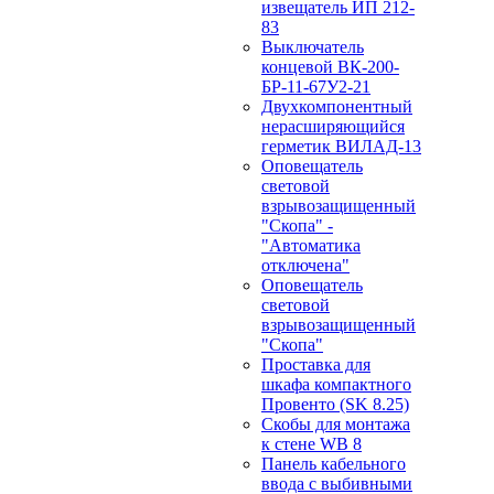
извещатель ИП 212-
83
Выключатель
концевой ВК-200-
БР-11-67У2-21
Двухкомпонентный
нерасширяющийся
герметик ВИЛАД-13
Оповещатель
световой
взрывозащищенный
"Скопа" -
"Автоматика
отключена"
Оповещатель
световой
взрывозащищенный
"Скопа"
Проставка для
шкафа компактного
Провенто (SK 8.25)
Скобы для монтажа
к стене WB 8
Панель кабельного
ввода с выбивными