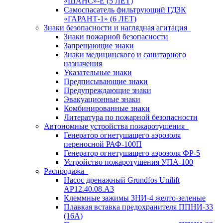
«ШАНС»-Е (5 ЛЕТ)
Самоспасатель фильтрующий ГДЗК
«ГАРАНТ-1» (6 ЛЕТ)
Знаки безопасности и наглядная агитация
Знаки пожарной безопасности
Запрещающие знаки
Знаки медицинского и санитарного
назначения
Указательные знаки
Предписывающие знаки
Предупреждающие знаки
Эвакуационные знаки
Комбинированные знаки
Литература по пожарной безопасности
Автономные устройства пожаротушения
Генератор огнетушащего аэрозоля
переносной РАФ-100П
Генератор огнетушащего аэрозоля ФР-5
Устройство пожаротушения УПА-100
Распродажа
Насос дренажный Grundfos Unilift
АP12.40.08.A3
Клеммные зажимы ЗНИ-4 желто-зеленые
Плавкая вставка предохранителя ППНИ-33
(16А)