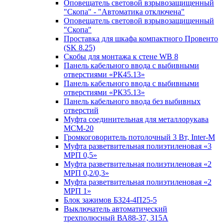
Оповещатель световой взрывозащищенный
"Скопа" - "Автоматика отключена"
Оповещатель световой взрывозащищенный
"Скопа"
Проставка для шкафа компактного Провенто
(SK 8.25)
Скобы для монтажа к стене WB 8
Панель кабельного ввода с выбивными
отверстиями «РК45.13»
Панель кабельного ввода с выбивными
отверстиями «РК35.13»
Панель кабельного ввода без выбивных
отверстий
Муфта соединительная для металлорукава
МСМ-20
Громкоговоритель потолочный 3 Вт, Inter-M
Муфта разветвительная полиэтиленовая «3
МРП 0,5»
Муфта разветвительная полиэтиленовая «2
МРП 0,2/0,3»
Муфта разветвительная полиэтиленовая «2
МРП 1»
Блок зажимов БЗ24-4П25-5
Выключатель автоматический
трехполюсный ВА88-37, 315А