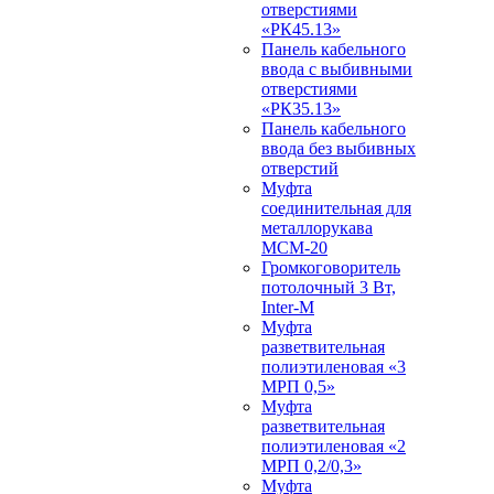
отверстиями
«РК45.13»
Панель кабельного
ввода с выбивными
отверстиями
«РК35.13»
Панель кабельного
ввода без выбивных
отверстий
Муфта
соединительная для
металлорукава
МСМ-20
Громкоговоритель
потолочный 3 Вт,
Inter-M
Муфта
разветвительная
полиэтиленовая «3
МРП 0,5»
Муфта
разветвительная
полиэтиленовая «2
МРП 0,2/0,3»
Муфта