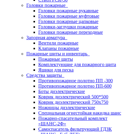
Головки пожарные
Головки пожарные рукавные
Головки пожарные муфтовые
Головки пожарные цапковые
Головки-заглушки пожарные
Головки пожарные переходные
Запорная арматура
Вентили пожарные
Клапаны пожарные
Пожарные щиты и инвентарь
Пожарные щиты
Комплектующие для пожарного щита
Ящики для песка
Средства защиты
Противопожарное полотно ПП -300
Противопожарное полотно ПП-600
Боты диэлектрические
Коврик диэлектрический 500*500
Коврик диэлектрический 750х750
Ножницы диэлектрические
Специальная огнестойкая накидка шанс
Пожарно-спасательный комплект
«ШАНС-2Ф»
Самоспасатель фильтрующий ГДЗК