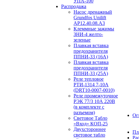
УПА-100
Распродажа
Насос дренажный
Grundfos Unilift
АP12.40.08.A3
Клеммные зажимы
ЗНИ-4 желто-
зеленые
Плавкая вставка
предохранителя
ППНИ-33 (16А)
Плавкая вставка
предохранителя
ППНИ-33 (25А)
Реле тепловое
РТИ-1314 7-10А
(DRT10-0007-0010)
Реле промежуточное
РЭК 77/3 10А 220В
(в комплекте с
разъемом)
Ог
Световое Табло
«Вход» КОП-25
Двухстороннее
Пл
световое табло
Ра