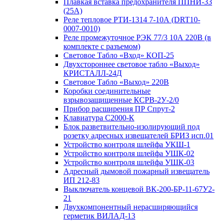
Плавкая вставка предохранителя ППНИ-33
(25А)
Реле тепловое РТИ-1314 7-10А (DRT10-
0007-0010)
Реле промежуточное РЭК 77/3 10А 220В (в
комплекте с разъемом)
Световое Табло «Вход» КОП-25
Двухстороннее световое табло «Выход»
КРИСТАЛЛ-24Д
Световое Табло «Выход» 220В
Коробки соединительные
взрывозащищенные КСРВ-2У-2/0
Прибор расширения ПР Спрут-2
Клавиатура С2000-К
Блок разветвительно-изолирующий под
розетку адресных извещателей БРИЗ исп.01
Устройство контроля шлейфа УКШ-1
Устройство контроля шлейфа УШК-02
Устройство контроля шлейфа УШК-03
Адресный дымовой пожарный извещатель
ИП 212-83
Выключатель концевой ВК-200-БР-11-67У2-
21
Двухкомпонентный нерасширяющийся
герметик ВИЛАД-13