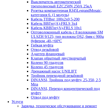
Выключатель автоматический
трехполюсный EZC250N 250А 25кА
Розетка компьютерная RJ45LegrandMosaic,
категория 6. (1 модуль)
Кабель ТПВнг 100х2х0,5-200
Кабель ВВГнг(А)-FRLS 3х4
Кабель КВВГнг(А)-FRLS 10х1
Оптоволоконный кабель с 8 волокнами SM
ULSZH 9/125; тип волокна OS2, 6мм с 900µ
буфером -40-+60ºC
Гибкая муфта
Отвод резьбовой
Адаптер фланцевый
Клапан обратный двустворчатый
Колено 90 градусов
Колено 45 градусов
Дренажный насос UNILIFT
Тройник переходной резьбовой
DINANSI, Тройник под муфту, 25-350, 2,5
Мпа
DINANSI, Переход концентрический под
муфту
Отвод под муфту
Услуги
Зарядка, техническое обслуживание и ремонт