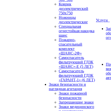
Коврик
диэлектрический
750х750
Ножницы
Услуги
диэлектрические
Специальная
За
огнестойкая накидка
об
шанс
ог
Пожарно-
спасательный
комплект
«ШАНС-2Ф»
Самоспасатель
фильтрующий ГДЗК
Пр
«ШАНС»-Е (5 ЛЕТ)
мо
Самоспасатель
об
фильтрующий ГДЗК
ав
«ГАРАНТ-1» (6 ЛЕТ)
Знаки безопасности и
наглядная агитация
Знаки пожарной
безопасности
Запрещающие знаки
Знаки медицинского