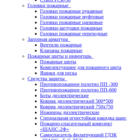
Головки пожарные
Головки пожарные рукавные
Головки пожарные муфтовые
Головки пожарные цапковые
Головки-заглушки пожарные
Головки пожарные переходные
Запорная арматура
Вентили пожарные
Клапаны пожарные
Пожарные щиты и инвентарь
Пожарные щиты
Комплектующие для пожарного щита
Ящики для песка
Средства защиты
Противопожарное полотно ПП -300
Противопожарное полотно ПП-600
Боты диэлектрические
Коврик диэлектрический 500*500
Коврик диэлектрический 750х750
Ножницы диэлектрические
Специальная огнестойкая накидка шанс
Пожарно-спасательный комплект
«ШАНС-2Ф»
Самоспасатель фильтрующий ГДЗК