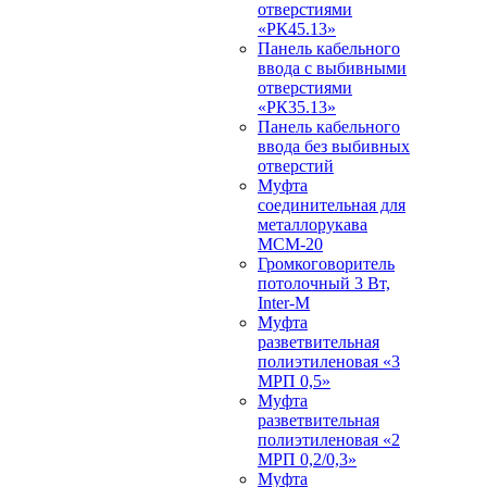
отверстиями
«РК45.13»
Панель кабельного
ввода с выбивными
отверстиями
«РК35.13»
Панель кабельного
ввода без выбивных
отверстий
Муфта
соединительная для
металлорукава
МСМ-20
Громкоговоритель
потолочный 3 Вт,
Inter-M
Муфта
разветвительная
полиэтиленовая «3
МРП 0,5»
Муфта
разветвительная
полиэтиленовая «2
МРП 0,2/0,3»
Муфта