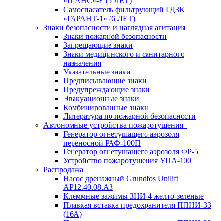
«ШАНС»-Е (5 ЛЕТ)
Самоспасатель фильтрующий ГДЗК
«ГАРАНТ-1» (6 ЛЕТ)
Знаки безопасности и наглядная агитация
Знаки пожарной безопасности
Запрещающие знаки
Знаки медицинского и санитарного
назначения
Указательные знаки
Предписывающие знаки
Предупреждающие знаки
Эвакуационные знаки
Комбинированные знаки
Литература по пожарной безопасности
Автономные устройства пожаротушения
Генератор огнетушащего аэрозоля
переносной РАФ-100П
Генератор огнетушащего аэрозоля ФР-5
Устройство пожаротушения УПА-100
Распродажа
Насос дренажный Grundfos Unilift
АP12.40.08.A3
Клеммные зажимы ЗНИ-4 желто-зеленые
Плавкая вставка предохранителя ППНИ-33
(16А)