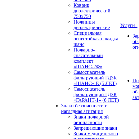
Коврик
диэлектрический
750х750
Ножницы
Услуги
диэлектрические
Специальная
За
огнестойкая накидка
об
шанс
ог
Пожарно-
спасательный
комплект
«ШАНС-2Ф»
Самоспасатель
фильтрующий ГДЗК
Пр
«ШАНС»-Е (5 ЛЕТ)
мо
Самоспасатель
об
фильтрующий ГДЗК
ав
«ГАРАНТ-1» (6 ЛЕТ)
Знаки безопасности и
наглядная агитация
Знаки пожарной
безопасности
Запрещающие знаки
Знаки медицинского