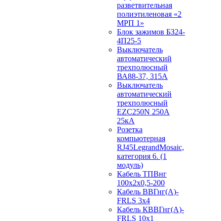
разветвительная
полиэтиленовая «2
МРП 1»
Блок зажимов БЗ24-
4П25-5
Выключатель
автоматический
трехполюсный
ВА88-37, 315А
Выключатель
автоматический
трехполюсный
EZC250N 250А
25кА
Розетка
компьютерная
RJ45LegrandMosaic,
категория 6. (1
модуль)
Кабель ТПВнг
100х2х0,5-200
Кабель ВВГнг(А)-
FRLS 3х4
Кабель КВВГнг(А)-
FRLS 10х1