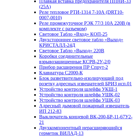
Плавкая вставка предохранителя ППНИ-33
(25А)
Реле тепловое РТИ-1314 7-10А (DRT10-
0007-0010)
Реле промежуточное РЭК 77/3 10А 220В (в
комплекте с разъемом)
Световое Табло «Вход» КОП-25
Двухстороннее световое табло «Выход»
КРИСТАЛЛ-24Д
Световое Табло «Выход» 220В
Коробки соединительные
взрывозащищенные КСРВ-2У-2/0
Прибор расширения ПР Спрут-2
Клавиатура С2000-К
Блок разветвительно-изолирующий под
розетку адресных извещателей БРИЗ исп.01
Устройство контроля шлейфа УКШ-1
Устройство контроля шлейфа УШК-02
Устройство контроля шлейфа УШК-03
Адресный дымовой пожарный извещатель
ИП 212-83
Выключатель концевой ВК-200-БР-11-67У2-
21
Двухкомпонентный нерасширяющийся
герметик ВИЛАД-13