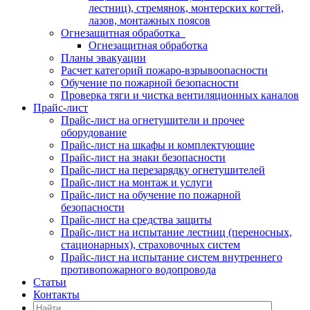
лестниц), стремянок, монтерских когтей,
лазов, монтажных поясов
Огнезащитная обработка
Огнезащитная обработка
Планы эвакуации
Расчет категорий пожаро-взрывоопасности
Обучение по пожарной безопасности
Проверка тяги и чистка вентиляционных каналов
Прайс-лист
Прайс-лист на огнетушители и прочее
оборудование
Прайс-лист на шкафы и комплектующие
Прайс-лист на знаки безопасности
Прайс-лист на перезарядку огнетушителей
Прайс-лист на монтаж и услуги
Прайс-лист на обучение по пожарной
безопасности
Прайс-лист на средства защиты
Прайс-лист на испытание лестниц (переносных,
стационарных), страховочных систем
Прайс-лист на испытание систем внутреннего
противопожарного водопровода
Статьи
Контакты