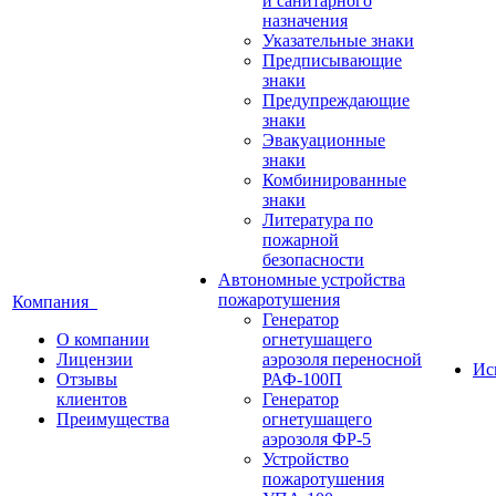
и санитарного
назначения
Указательные знаки
Предписывающие
знаки
Предупреждающие
знаки
Эвакуационные
знаки
Комбинированные
знаки
Литература по
пожарной
безопасности
Автономные устройства
пожаротушения
Компания
Генератор
О компании
огнетушащего
Лицензии
аэрозоля переносной
Ис
Отзывы
РАФ-100П
клиентов
Генератор
Преимущества
огнетушащего
аэрозоля ФР-5
Устройство
пожаротушения