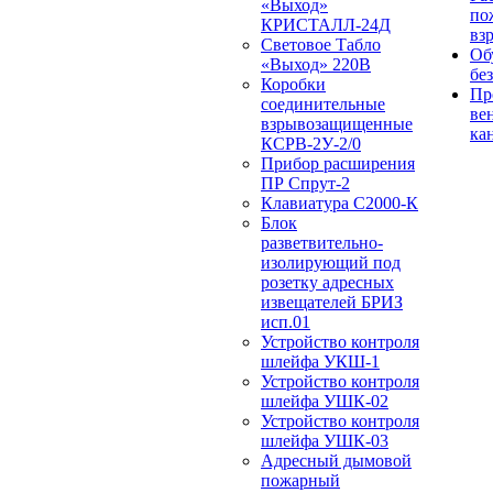
«Выход»
по
КРИСТАЛЛ-24Д
вз
Световое Табло
Об
«Выход» 220В
бе
Коробки
Пр
соединительные
ве
взрывозащищенные
ка
КСРВ-2У-2/0
Прибор расширения
ПР Спрут-2
Клавиатура С2000-К
Блок
разветвительно-
изолирующий под
розетку адресных
извещателей БРИЗ
исп.01
Устройство контроля
шлейфа УКШ-1
Устройство контроля
шлейфа УШК-02
Устройство контроля
шлейфа УШК-03
Адресный дымовой
пожарный