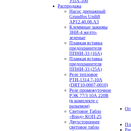
УПА-100
Распродажа
Насос дренажный
Grundfos Unilift
АP12.40.08.A3
Клеммные зажимы
ЗНИ-4 желто-
зеленые
Плавкая вставка
предохранителя
ППНИ-33 (16А)
Плавкая вставка
предохранителя
ППНИ-33 (25А)
Реле тепловое
РТИ-1314 7-10А
(DRT10-0007-0010)
Реле промежуточное
РЭК 77/3 10А 220В
(в комплекте с
разъемом)
Ог
Световое Табло
«Вход» КОП-25
Двухстороннее
Пл
световое табло
Ра