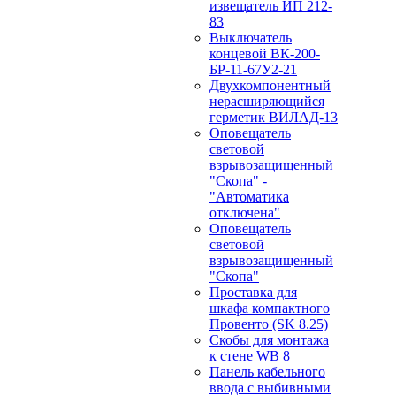
извещатель ИП 212-
83
Выключатель
концевой ВК-200-
БР-11-67У2-21
Двухкомпонентный
нерасширяющийся
герметик ВИЛАД-13
Оповещатель
световой
взрывозащищенный
"Скопа" -
"Автоматика
отключена"
Оповещатель
световой
взрывозащищенный
"Скопа"
Проставка для
шкафа компактного
Провенто (SK 8.25)
Скобы для монтажа
к стене WB 8
Панель кабельного
ввода с выбивными