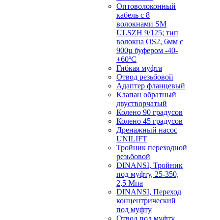
Оптоволоконный
кабель с 8
волокнами SM
ULSZH 9/125; тип
волокна OS2, 6мм с
900µ буфером -40-
+60ºC
Гибкая муфта
Отвод резьбовой
Адаптер фланцевый
Клапан обратный
двустворчатый
Колено 90 градусов
Колено 45 градусов
Дренажный насос
UNILIFT
Тройник переходной
резьбовой
DINANSI, Тройник
под муфту, 25-350,
2,5 Мпа
DINANSI, Переход
концентрический
под муфту
Отвод под муфту