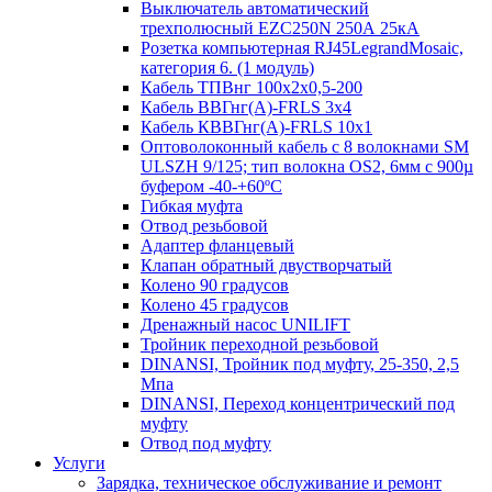
Выключатель автоматический
трехполюсный EZC250N 250А 25кА
Розетка компьютерная RJ45LegrandMosaic,
категория 6. (1 модуль)
Кабель ТПВнг 100х2х0,5-200
Кабель ВВГнг(А)-FRLS 3х4
Кабель КВВГнг(А)-FRLS 10х1
Оптоволоконный кабель с 8 волокнами SM
ULSZH 9/125; тип волокна OS2, 6мм с 900µ
буфером -40-+60ºC
Гибкая муфта
Отвод резьбовой
Адаптер фланцевый
Клапан обратный двустворчатый
Колено 90 градусов
Колено 45 градусов
Дренажный насос UNILIFT
Тройник переходной резьбовой
DINANSI, Тройник под муфту, 25-350, 2,5
Мпа
DINANSI, Переход концентрический под
муфту
Отвод под муфту
Услуги
Зарядка, техническое обслуживание и ремонт