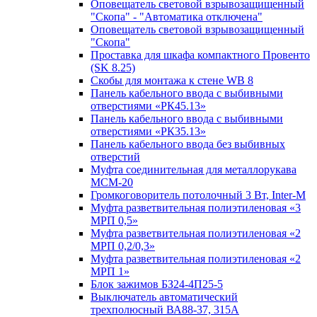
Оповещатель световой взрывозащищенный
"Скопа" - "Автоматика отключена"
Оповещатель световой взрывозащищенный
"Скопа"
Проставка для шкафа компактного Провенто
(SK 8.25)
Скобы для монтажа к стене WB 8
Панель кабельного ввода с выбивными
отверстиями «РК45.13»
Панель кабельного ввода с выбивными
отверстиями «РК35.13»
Панель кабельного ввода без выбивных
отверстий
Муфта соединительная для металлорукава
МСМ-20
Громкоговоритель потолочный 3 Вт, Inter-M
Муфта разветвительная полиэтиленовая «3
МРП 0,5»
Муфта разветвительная полиэтиленовая «2
МРП 0,2/0,3»
Муфта разветвительная полиэтиленовая «2
МРП 1»
Блок зажимов БЗ24-4П25-5
Выключатель автоматический
трехполюсный ВА88-37, 315А