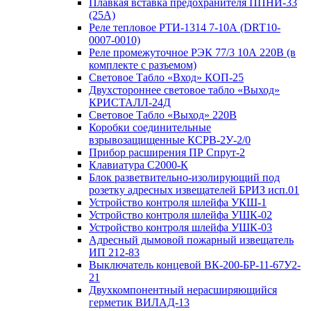
Плавкая вставка предохранителя ППНИ-33
(25А)
Реле тепловое РТИ-1314 7-10А (DRT10-
0007-0010)
Реле промежуточное РЭК 77/3 10А 220В (в
комплекте с разъемом)
Световое Табло «Вход» КОП-25
Двухстороннее световое табло «Выход»
КРИСТАЛЛ-24Д
Световое Табло «Выход» 220В
Коробки соединительные
взрывозащищенные КСРВ-2У-2/0
Прибор расширения ПР Спрут-2
Клавиатура С2000-К
Блок разветвительно-изолирующий под
розетку адресных извещателей БРИЗ исп.01
Устройство контроля шлейфа УКШ-1
Устройство контроля шлейфа УШК-02
Устройство контроля шлейфа УШК-03
Адресный дымовой пожарный извещатель
ИП 212-83
Выключатель концевой ВК-200-БР-11-67У2-
21
Двухкомпонентный нерасширяющийся
герметик ВИЛАД-13