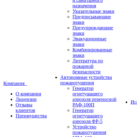
и санитарного
назначения
Указательные знаки
Предписывающие
знаки
Предупреждающие
знаки
Эвакуационные
знаки
Комбинированные
знаки
Литература по
пожарной
безопасности
Автономные устройства
пожаротушения
Компания
Генератор
О компании
огнетушащего
Лицензии
аэрозоля переносной
Ис
Отзывы
РАФ-100П
клиентов
Генератор
Преимущества
огнетушащего
аэрозоля ФР-5
Устройство
пожаротушения