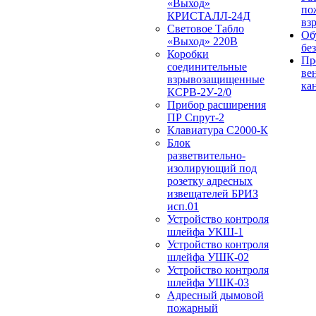
«Выход»
по
КРИСТАЛЛ-24Д
вз
Световое Табло
Об
«Выход» 220В
бе
Коробки
Пр
соединительные
ве
взрывозащищенные
ка
КСРВ-2У-2/0
Прибор расширения
ПР Спрут-2
Клавиатура С2000-К
Блок
разветвительно-
изолирующий под
розетку адресных
извещателей БРИЗ
исп.01
Устройство контроля
шлейфа УКШ-1
Устройство контроля
шлейфа УШК-02
Устройство контроля
шлейфа УШК-03
Адресный дымовой
пожарный