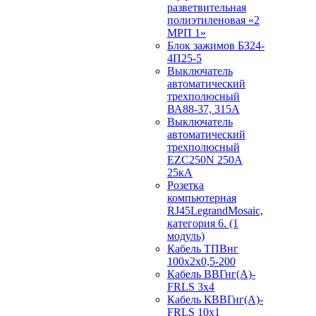
разветвительная
полиэтиленовая «2
МРП 1»
Блок зажимов БЗ24-
4П25-5
Выключатель
автоматический
трехполюсный
ВА88-37, 315А
Выключатель
автоматический
трехполюсный
EZC250N 250А
25кА
Розетка
компьютерная
RJ45LegrandMosaic,
категория 6. (1
модуль)
Кабель ТПВнг
100х2х0,5-200
Кабель ВВГнг(А)-
FRLS 3х4
Кабель КВВГнг(А)-
FRLS 10х1