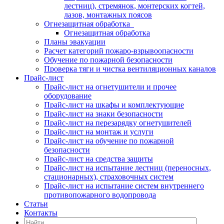
лестниц), стремянок, монтерских когтей,
лазов, монтажных поясов
Огнезащитная обработка
Огнезащитная обработка
Планы эвакуации
Расчет категорий пожаро-взрывоопасности
Обучение по пожарной безопасности
Проверка тяги и чистка вентиляционных каналов
Прайс-лист
Прайс-лист на огнетушители и прочее
оборудование
Прайс-лист на шкафы и комплектующие
Прайс-лист на знаки безопасности
Прайс-лист на перезарядку огнетушителей
Прайс-лист на монтаж и услуги
Прайс-лист на обучение по пожарной
безопасности
Прайс-лист на средства защиты
Прайс-лист на испытание лестниц (переносных,
стационарных), страховочных систем
Прайс-лист на испытание систем внутреннего
противопожарного водопровода
Статьи
Контакты