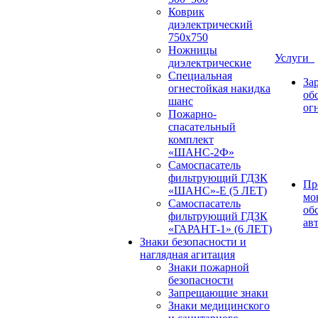
Коврик
диэлектрический
750х750
Ножницы
Услуги
диэлектрические
Специальная
За
огнестойкая накидка
об
шанс
ог
Пожарно-
спасательный
комплект
«ШАНС-2Ф»
Самоспасатель
фильтрующий ГДЗК
Пр
«ШАНС»-Е (5 ЛЕТ)
мо
Самоспасатель
об
фильтрующий ГДЗК
ав
«ГАРАНТ-1» (6 ЛЕТ)
Знаки безопасности и
наглядная агитация
Знаки пожарной
безопасности
Запрещающие знаки
Знаки медицинского