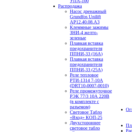
УПА-100
Распродажа
Насос дренажный
Grundfos Unilift
АP12.40.08.A3
Клеммные зажимы
ЗНИ-4 желто-
зеленые
Плавкая вставка
предохранителя
ППНИ-33 (16А)
Плавкая вставка
предохранителя
ППНИ-33 (25А)
Реле тепловое
РТИ-1314 7-10А
(DRT10-0007-0010)
Реле промежуточное
РЭК 77/3 10А 220В
(в комплекте с
разъемом)
Ог
Световое Табло
«Вход» КОП-25
Двухстороннее
Пл
световое табло
Ра