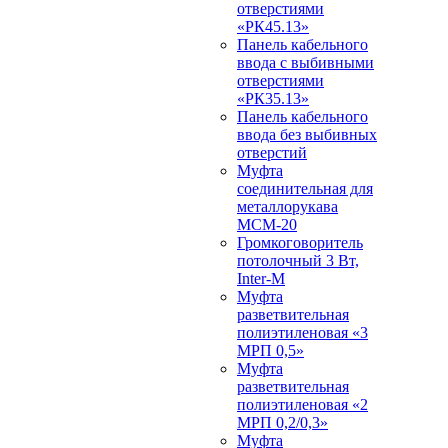
отверстиями
«РК45.13»
Панель кабельного
ввода с выбивными
отверстиями
«РК35.13»
Панель кабельного
ввода без выбивных
отверстий
Муфта
соединительная для
металлорукава
МСМ-20
Громкоговоритель
потолочный 3 Вт,
Inter-M
Муфта
разветвительная
полиэтиленовая «3
МРП 0,5»
Муфта
разветвительная
полиэтиленовая «2
МРП 0,2/0,3»
Муфта