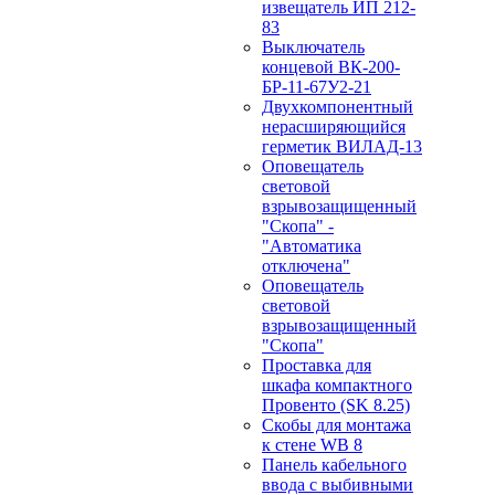
извещатель ИП 212-
83
Выключатель
концевой ВК-200-
БР-11-67У2-21
Двухкомпонентный
нерасширяющийся
герметик ВИЛАД-13
Оповещатель
световой
взрывозащищенный
"Скопа" -
"Автоматика
отключена"
Оповещатель
световой
взрывозащищенный
"Скопа"
Проставка для
шкафа компактного
Провенто (SK 8.25)
Скобы для монтажа
к стене WB 8
Панель кабельного
ввода с выбивными