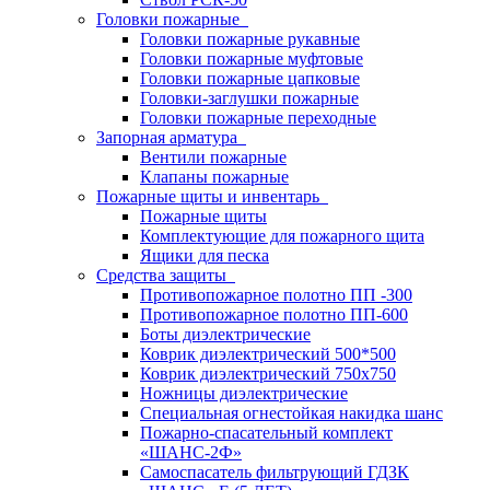
Головки пожарные
Головки пожарные рукавные
Головки пожарные муфтовые
Головки пожарные цапковые
Головки-заглушки пожарные
Головки пожарные переходные
Запорная арматура
Вентили пожарные
Клапаны пожарные
Пожарные щиты и инвентарь
Пожарные щиты
Комплектующие для пожарного щита
Ящики для песка
Средства защиты
Противопожарное полотно ПП -300
Противопожарное полотно ПП-600
Боты диэлектрические
Коврик диэлектрический 500*500
Коврик диэлектрический 750х750
Ножницы диэлектрические
Специальная огнестойкая накидка шанс
Пожарно-спасательный комплект
«ШАНС-2Ф»
Самоспасатель фильтрующий ГДЗК