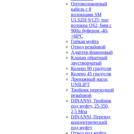
Оптоволоконный
кабель с 8
волокнами SM
ULSZH 9/125; тип
волокна OS2, 6мм с
900µ буфером -40-
+60ºC
Гибкая муфта
Отвод резьбовой
Адаптер фланцевый
Клапан обратный
двустворчатый
Колено 90 градусов
Колено 45 градусов
Дренажный насос
UNILIFT
Тройник переходной
резьбовой
DINANSI, Тройник
под муфту, 25-350,
2,5 Мпа
DINANSI, Переход
концентрический
под муфту
Отвод под муфту