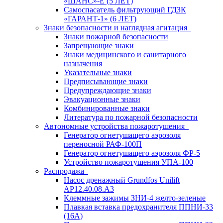
«ШАНС»-Е (5 ЛЕТ)
Самоспасатель фильтрующий ГДЗК
«ГАРАНТ-1» (6 ЛЕТ)
Знаки безопасности и наглядная агитация
Знаки пожарной безопасности
Запрещающие знаки
Знаки медицинского и санитарного
назначения
Указательные знаки
Предписывающие знаки
Предупреждающие знаки
Эвакуационные знаки
Комбинированные знаки
Литература по пожарной безопасности
Автономные устройства пожаротушения
Генератор огнетушащего аэрозоля
переносной РАФ-100П
Генератор огнетушащего аэрозоля ФР-5
Устройство пожаротушения УПА-100
Распродажа
Насос дренажный Grundfos Unilift
АP12.40.08.A3
Клеммные зажимы ЗНИ-4 желто-зеленые
Плавкая вставка предохранителя ППНИ-33
(16А)