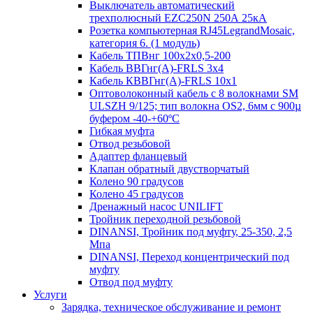
Выключатель автоматический
трехполюсный EZC250N 250А 25кА
Розетка компьютерная RJ45LegrandMosaic,
категория 6. (1 модуль)
Кабель ТПВнг 100х2х0,5-200
Кабель ВВГнг(А)-FRLS 3х4
Кабель КВВГнг(А)-FRLS 10х1
Оптоволоконный кабель с 8 волокнами SM
ULSZH 9/125; тип волокна OS2, 6мм с 900µ
буфером -40-+60ºC
Гибкая муфта
Отвод резьбовой
Адаптер фланцевый
Клапан обратный двустворчатый
Колено 90 градусов
Колено 45 градусов
Дренажный насос UNILIFT
Тройник переходной резьбовой
DINANSI, Тройник под муфту, 25-350, 2,5
Мпа
DINANSI, Переход концентрический под
муфту
Отвод под муфту
Услуги
Зарядка, техническое обслуживание и ремонт