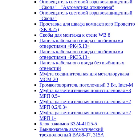
Оповещатель световой взрывозащищенный
"Скопа" - "Автоматика отключена"
Оповещатель световой взрывозащищенный
"Скопа"
Проставка для шкафа компактного Провенто
(SK 8.25)
Скобы для монтажа к стене WB 8
Панель кабельного ввода с выбивными
отверстиями «РК45.13»
Панель кабельного ввода с выбивными
отверстиями «РК35.13»
Панель кабельного ввода без выбивных
отверстий
Муфта соединительная для металлорукава
МСМ-20
Громкоговоритель потолочный 3 Вт, Inter-M
Муфта разветвительная полиэтиленовая «3
МРП 0,5»
Муфта разветвительная полиэтиленовая «2
МРП 0,2/0,3»
Муфта разветвительная полиэтиленовая «2
МРП 1»
Блок зажимов БЗ24-4П25-5
Выключатель автоматический
трехполюсный ВА88-37, 315А