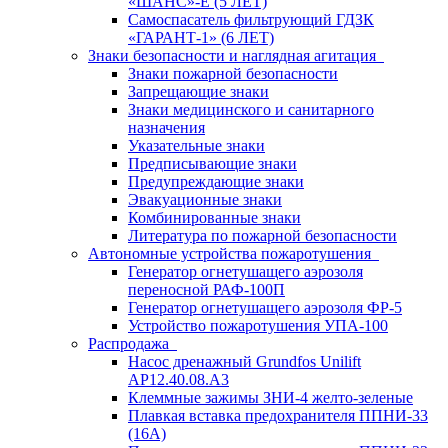
«ШАНС»-Е (5 ЛЕТ)
Самоспасатель фильтрующий ГДЗК
«ГАРАНТ-1» (6 ЛЕТ)
Знаки безопасности и наглядная агитация
Знаки пожарной безопасности
Запрещающие знаки
Знаки медицинского и санитарного
назначения
Указательные знаки
Предписывающие знаки
Предупреждающие знаки
Эвакуационные знаки
Комбинированные знаки
Литература по пожарной безопасности
Автономные устройства пожаротушения
Генератор огнетушащего аэрозоля
переносной РАФ-100П
Генератор огнетушащего аэрозоля ФР-5
Устройство пожаротушения УПА-100
Распродажа
Насос дренажный Grundfos Unilift
АP12.40.08.A3
Клеммные зажимы ЗНИ-4 желто-зеленые
Плавкая вставка предохранителя ППНИ-33
(16А)