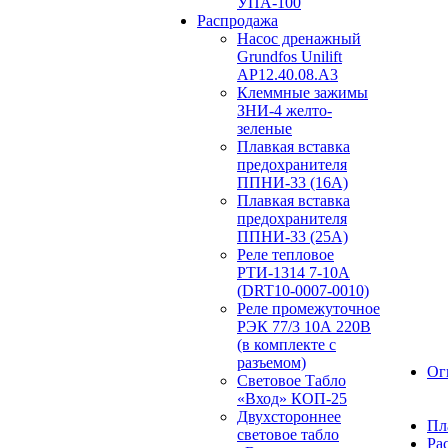
УПА-100
Распродажа
Насос дренажный
Grundfos Unilift
АP12.40.08.A3
Клеммные зажимы
ЗНИ-4 желто-
зеленые
Плавкая вставка
предохранителя
ППНИ-33 (16А)
Плавкая вставка
предохранителя
ППНИ-33 (25А)
Реле тепловое
РТИ-1314 7-10А
(DRT10-0007-0010)
Реле промежуточное
РЭК 77/3 10А 220В
(в комплекте с
разъемом)
Ог
Световое Табло
«Вход» КОП-25
Двухстороннее
Пл
световое табло
Ра