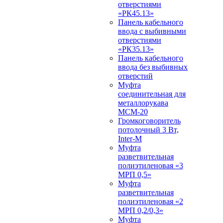
отверстиями
«РК45.13»
Панель кабельного
ввода с выбивными
отверстиями
«РК35.13»
Панель кабельного
ввода без выбивных
отверстий
Муфта
соединительная для
металлорукава
МСМ-20
Громкоговоритель
потолочный 3 Вт,
Inter-M
Муфта
разветвительная
полиэтиленовая «3
МРП 0,5»
Муфта
разветвительная
полиэтиленовая «2
МРП 0,2/0,3»
Муфта