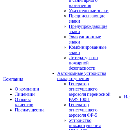
и санитарного
назначения
Указательные знаки
Предписывающие
знаки
Предупреждающие
знаки
Эвакуационные
знаки
Комбинированные
знаки
Литература по
пожарной
безопасности
Автономные устройства
пожаротушения
Компания
Генератор
О компании
огнетушащего
Лицензии
аэрозоля переносной
Ис
Отзывы
РАФ-100П
клиентов
Генератор
Преимущества
огнетушащего
аэрозоля ФР-5
Устройство
пожаротушения