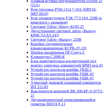
Плавкая вставка предохранителя ППНИ-33
(25А)
Реле тепловое РТИ-1314 7-10А (DRT10-
0007-0010)
Реле промежуточное РЭК 77/3 10А 220В (в
комплекте с разъемом)
Световое Табло «Вход» КОП-25
Двухстороннее световое табло «Выход»
КРИСТАЛЛ-24Д
Световое Табло «Выход» 220В
Коробки соединительные
взрывозащищенные КСРВ-2У-2/0
Прибор расширения ПР Спрут-2
Клавиатура С2000-К
Блок разветвительно-изолирующий под
розетку адресных извещателей БРИЗ исп.01
Устройство контроля шлейфа УКШ-1
Устройство контроля шлейфа УШК-02
Устройство контроля шлейфа УШК-03
Адресный дымовой пожарный извещатель
ИП 212-83
Выключатель концевой ВК-200-БР-11-67У2-
21
Двухкомпонентный нерасширяющийся
герметик ВИЛАД-13