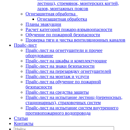
лестниц), стремянок, монтерских когтей,
лазов, монтажных поясов
Огнезащитная обработка
Огнезащитная обработка
Планы эвакуации
Расчет категорий пожаро-взрывоопасности
Обучение по пожарной безопасности
Проверка тяги и чистка вентиляционных каналов
Прайс-лист
Прайс-лист на огнетушители и прочее
оборудование
Прайс-лист на шкафы и комплектующие
Прайс-лист на знаки безопасности
Прайс-лист на перезарядку огнетушителей
Прайс-лист на монтаж и услуги
Прайс-лист на обучение по пожарной
безопасности
Прайс-лист на средства защиты
Прайс-лист на испытание лестниц (переносных,
стационарных), страховочных систем
Прайс-лист на испытание систем внутреннего
противопожарного водопровода
Статьи
Контакты