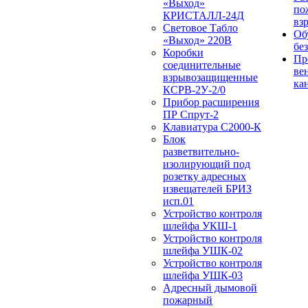
«Выход»
по
КРИСТАЛЛ-24Д
вз
Световое Табло
Об
«Выход» 220В
бе
Коробки
Пр
соединительные
ве
взрывозащищенные
ка
КСРВ-2У-2/0
Прибор расширения
ПР Спрут-2
Клавиатура С2000-К
Блок
разветвительно-
изолирующий под
розетку адресных
извещателей БРИЗ
исп.01
Устройство контроля
шлейфа УКШ-1
Устройство контроля
шлейфа УШК-02
Устройство контроля
шлейфа УШК-03
Адресный дымовой
пожарный