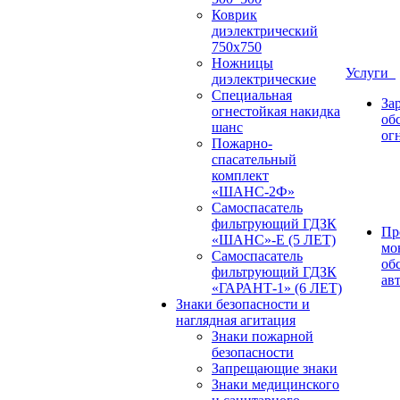
Коврик
диэлектрический
750х750
Ножницы
Услуги
диэлектрические
Специальная
За
огнестойкая накидка
об
шанс
ог
Пожарно-
спасательный
комплект
«ШАНС-2Ф»
Самоспасатель
фильтрующий ГДЗК
Пр
«ШАНС»-Е (5 ЛЕТ)
мо
Самоспасатель
об
фильтрующий ГДЗК
ав
«ГАРАНТ-1» (6 ЛЕТ)
Знаки безопасности и
наглядная агитация
Знаки пожарной
безопасности
Запрещающие знаки
Знаки медицинского