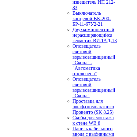
извещатель ИП 212-
83
Выключатель
концевой ВК-200-
БР-11-67У2-21
Двухкомпонентный
нерасширяющийся
герметик ВИЛАД-13
Оповещатель
световой
взрывозащищенный
"Скопа" -
"Автоматика
отключена"
Оповещатель
световой
взрывозащищенный
"Скопа"
Проставка для
шкафа компактного
Провенто (SK 8.25)
Скобы для монтажа
к стене WB 8
Панель кабельного
ввода с выбивными