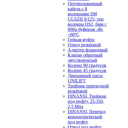
Оптоволоконный
кабель с 8
волокнами SM
ULSZH 9/125; тип
волокна OS2, 6мм с
900µ буфером -40-
+60ºC
Гибкая муфта
Отвод резьбовой
Адаптер фланцевый
Клапан обратный
двустворчатый
Колено 90 градусов
Колено 45 градусов
Дренажный насос
UNILIFT
Тройник переходной
резьбовой
DINANSI, Тройник
под муфту, 25-350,
2,5 Мпа
DINANSI, Переход
концентрический
под муфту
Отвод под муфту