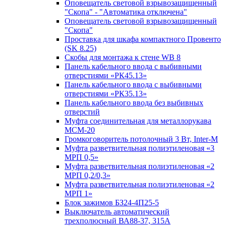
Оповещатель световой взрывозащищенный
"Скопа" - "Автоматика отключена"
Оповещатель световой взрывозащищенный
"Скопа"
Проставка для шкафа компактного Провенто
(SK 8.25)
Скобы для монтажа к стене WB 8
Панель кабельного ввода с выбивными
отверстиями «РК45.13»
Панель кабельного ввода с выбивными
отверстиями «РК35.13»
Панель кабельного ввода без выбивных
отверстий
Муфта соединительная для металлорукава
МСМ-20
Громкоговоритель потолочный 3 Вт, Inter-M
Муфта разветвительная полиэтиленовая «3
МРП 0,5»
Муфта разветвительная полиэтиленовая «2
МРП 0,2/0,3»
Муфта разветвительная полиэтиленовая «2
МРП 1»
Блок зажимов БЗ24-4П25-5
Выключатель автоматический
трехполюсный ВА88-37, 315А