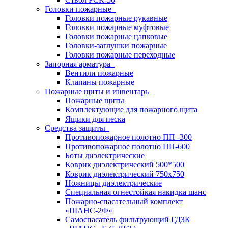
Головки пожарные
Головки пожарные рукавные
Головки пожарные муфтовые
Головки пожарные цапковые
Головки-заглушки пожарные
Головки пожарные переходные
Запорная арматура
Вентили пожарные
Клапаны пожарные
Пожарные щиты и инвентарь
Пожарные щиты
Комплектующие для пожарного щита
Ящики для песка
Средства защиты
Противопожарное полотно ПП -300
Противопожарное полотно ПП-600
Боты диэлектрические
Коврик диэлектрический 500*500
Коврик диэлектрический 750х750
Ножницы диэлектрические
Специальная огнестойкая накидка шанс
Пожарно-спасательный комплект
«ШАНС-2Ф»
Самоспасатель фильтрующий ГДЗК