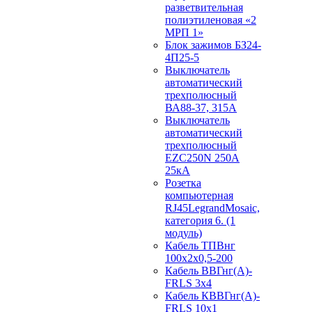
разветвительная
полиэтиленовая «2
МРП 1»
Блок зажимов БЗ24-
4П25-5
Выключатель
автоматический
трехполюсный
ВА88-37, 315А
Выключатель
автоматический
трехполюсный
EZC250N 250А
25кА
Розетка
компьютерная
RJ45LegrandMosaic,
категория 6. (1
модуль)
Кабель ТПВнг
100х2х0,5-200
Кабель ВВГнг(А)-
FRLS 3х4
Кабель КВВГнг(А)-
FRLS 10х1