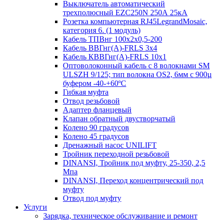
Выключатель автоматический
трехполюсный EZC250N 250А 25кА
Розетка компьютерная RJ45LegrandMosaic,
категория 6. (1 модуль)
Кабель ТПВнг 100х2х0,5-200
Кабель ВВГнг(А)-FRLS 3х4
Кабель КВВГнг(А)-FRLS 10х1
Оптоволоконный кабель с 8 волокнами SM
ULSZH 9/125; тип волокна OS2, 6мм с 900µ
буфером -40-+60ºC
Гибкая муфта
Отвод резьбовой
Адаптер фланцевый
Клапан обратный двустворчатый
Колено 90 градусов
Колено 45 градусов
Дренажный насос UNILIFT
Тройник переходной резьбовой
DINANSI, Тройник под муфту, 25-350, 2,5
Мпа
DINANSI, Переход концентрический под
муфту
Отвод под муфту
Услуги
Зарядка, техническое обслуживание и ремонт